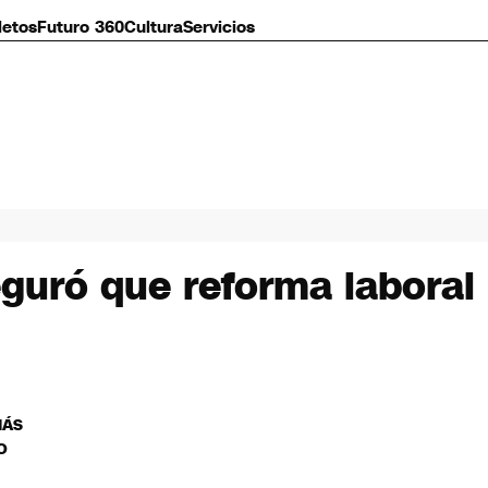
letos
Futuro 360
Cultura
Servicios
guró que reforma laboral 
MÁS
O