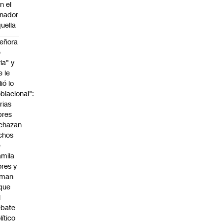
n el
nador
uella
eñora
e
ria" y
e le
lió lo
blacional":
rias
bres
chazan
chos
e
mila
ores y
aman
que
l
ebate
lítico