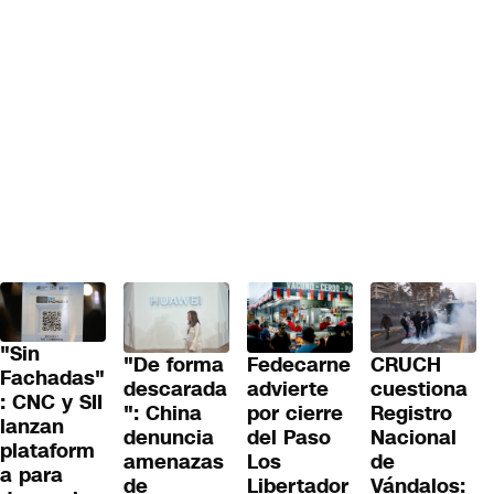
"Sin
"De forma
Fedecarne
CRUCH
Fachadas"
descarada
advierte
cuestiona
: CNC y SII
": China
por cierre
Registro
lanzan
denuncia
del Paso
Nacional
plataform
amenazas
Los
de
a para
de
Libertador
Vándalos: