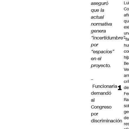
aseguró
Lu
Co
que la
af
actual
qu
normativa
ex
genera
un
“incertidumbre”
"f
por
hu
“espacios”
co
hi
en el
Be
proyecto.
Ve
an
–
cr
Funcionaria
de
demandó
Fe
al
Ra
so
Congreso
ge
por
de
discriminación
re