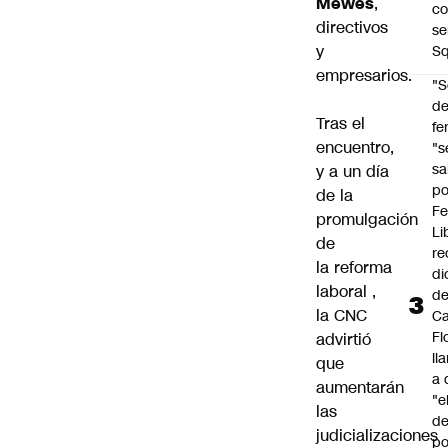
Mewes
,
co
directivos
se
y
Sq
empresarios.
"S
d
Tras el
fe
encuentro,
"s
sa
y a un día
po
de la
Fe
promulgación
Li
de
re
la
reforma
di
laboral
,
d
la CNC
Ca
Fl
advirtió
ll
que
a 
aumentarán
"e
las
d
judicializaciones
po