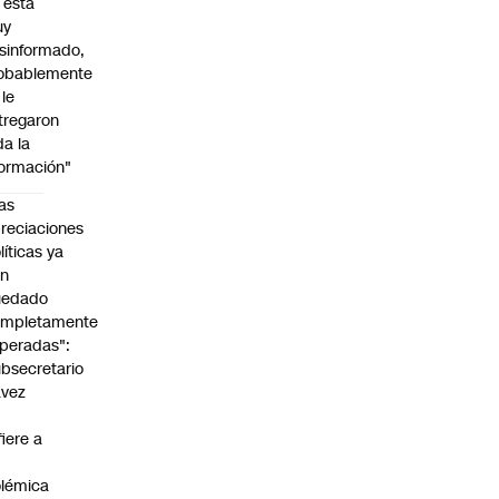
l está
uy
sinformado,
obablemente
 le
tregaron
da la
formación"
as
reciaciones
líticas ya
an
uedado
ompletamente
peradas":
bsecretario
avez
fiere a
lémica