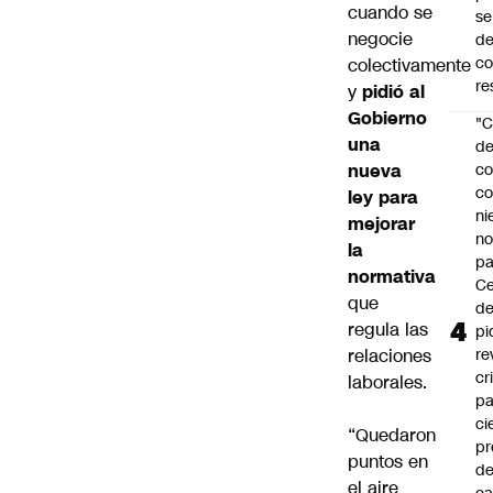
cuando se
se
negocie
de
c
colectivamente
re
y
pidió al
Gobierno
"C
una
d
nueva
co
co
ley para
ni
mejorar
n
la
pa
normativa
Ce
que
de
regula las
pi
relaciones
re
cr
laborales.
pa
ci
“Quedaron
pr
puntos en
d
el aire