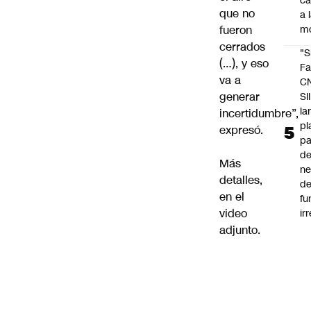
c
que no
a 
fueron
m
cerrados
"S
(…), y eso
Fa
va a
C
generar
SII
la
incertidumbre”,
pl
expresó.
pa
de
Más
ne
detalles,
d
en el
fu
video
ir
adjunto.