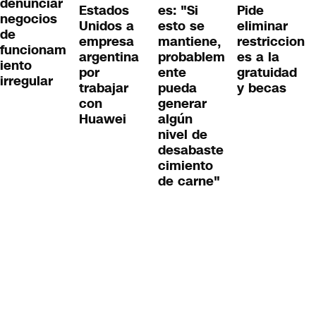
denunciar
Estados
es: "Si
Pide
negocios
Unidos a
esto se
eliminar
de
empresa
mantiene,
restriccion
funcionam
argentina
probablem
es a la
iento
por
ente
gratuidad
irregular
trabajar
pueda
y becas
con
generar
Huawei
algún
nivel de
desabaste
cimiento
de carne"