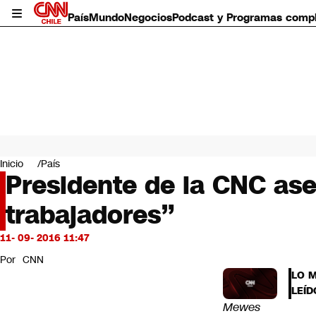
País
Mundo
Negocios
Podcast y Programas comp
País
Mundo
Inicio
País
Negocios
Presidente de la CNC ase
Deportes
trabajadores”
Programas completos
Cultura
Servicios
11- 09- 2016 11:47
Bits
Por
CNN
CNN Data
LO 
CNN tiempo
LEÍD
Futuro 360
Mewes
Opinión