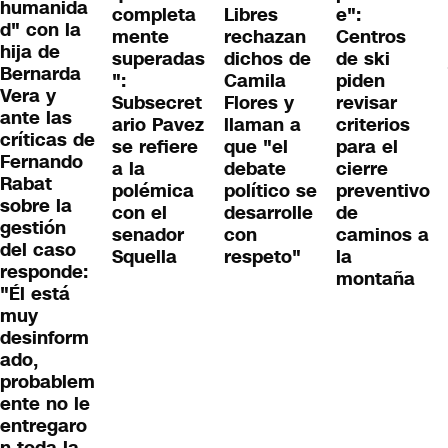
humanida
completa
Libres
e":
d" con la
mente
rechazan
Centros
hija de
superadas
dichos de
de ski
Bernarda
":
Camila
piden
Vera y
Subsecret
Flores y
revisar
ante las
ario Pavez
llaman a
criterios
críticas de
se refiere
que "el
para el
Fernando
a la
debate
cierre
Rabat
polémica
político se
preventivo
sobre la
con el
desarrolle
de
gestión
senador
con
caminos a
del caso
Squella
respeto"
la
responde:
montaña
"Él está
muy
desinform
ado,
probablem
ente no le
entregaro
n toda la