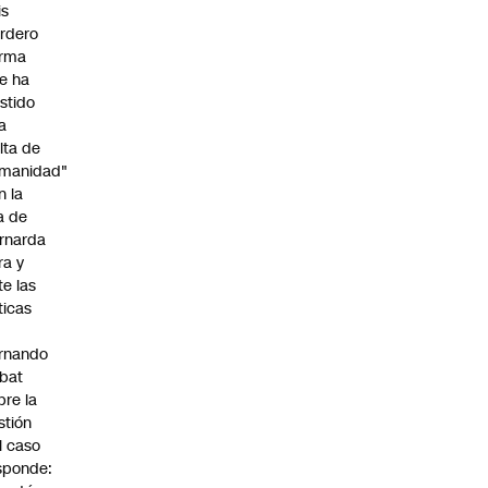
is
rdero
irma
e ha
istido
a
alta de
manidad"
n la
ja de
rnarda
ra y
te las
íticas
rnando
bat
bre la
stión
l caso
sponde: