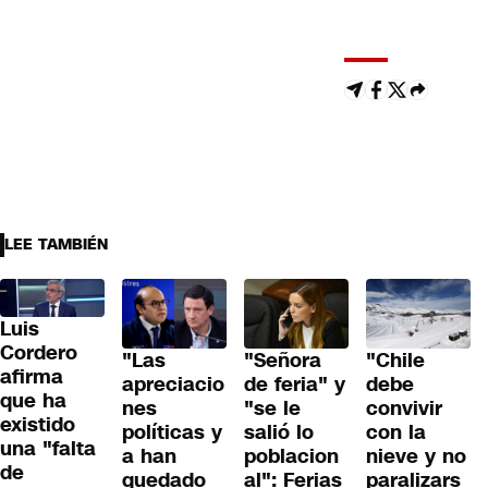
LEE TAMBIÉN
Luis
Cordero
"Las
"Señora
"Chile
afirma
apreciacio
de feria" y
debe
que ha
nes
"se le
convivir
existido
políticas y
salió lo
con la
una "falta
a han
poblacion
nieve y no
de
quedado
al": Ferias
paralizars