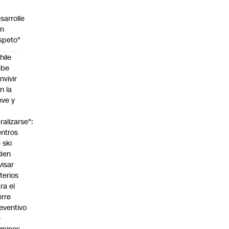
sarrolle
on
speto"
hile
ebe
nvivir
n la
eve y
o
ralizarse":
ntros
 ski
den
visar
iterios
ra el
erre
eventivo
e