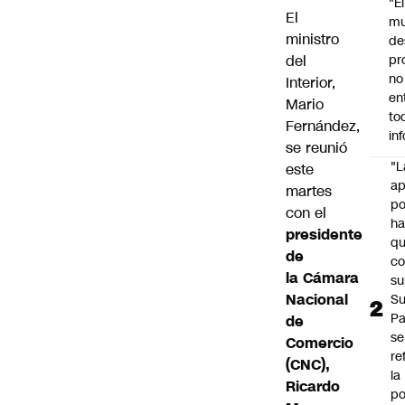
"É
El
m
ministro
de
del
pr
no
Interior,
en
Mario
to
Fernández,
in
se reunió
"L
este
ap
martes
po
con el
h
presidente
q
de
c
la Cámara
su
Nacional
Su
P
de
se
Comercio
re
(
CNC),
la
Ricardo
po