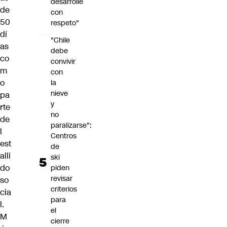
desarrolle
de
con
50
respeto"
dí
"Chile
as
debe
co
convivir
m
con
o
la
nieve
pa
y
rte
no
de
paralizarse":
l
Centros
est
de
alli
ski
do
piden
revisar
so
criterios
cia
para
l.
el
M
cierre