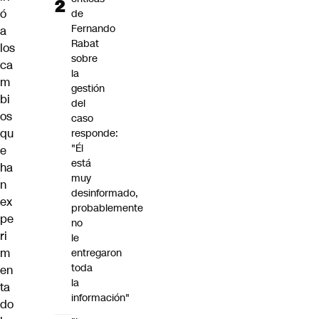
ó
de
Fernando
a
Rabat
los
sobre
ca
la
m
gestión
bi
del
os
caso
qu
responde:
"Él
e
está
ha
muy
n
desinformado,
ex
probablemente
pe
no
ri
le
m
entregaron
toda
en
la
ta
información"
do