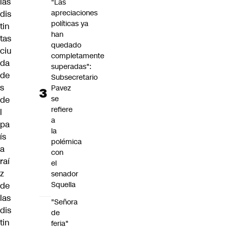
las
"Las
apreciaciones
dis
políticas ya
tin
han
tas
quedado
ciu
completamente
da
superadas":
de
Subsecretario
s
Pavez
se
de
refiere
l
a
pa
la
ís
polémica
a
con
raí
el
z
senador
Squella
de
las
"Señora
dis
de
tin
feria"