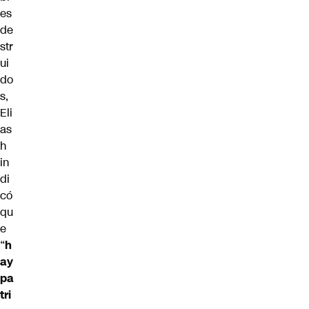
es
de
str
ui
do
s,
Eli
as
h
in
di
có
qu
e
“
h
ay
pa
tri