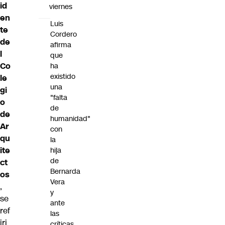
id
viernes
en
Luis
te
Cordero
de
afirma
l
que
Co
ha
existido
le
una
gi
"falta
o
de
de
humanidad"
Ar
con
qu
la
ite
hija
de
ct
Bernarda
os
Vera
,
y
se
ante
ref
las
iri
críticas