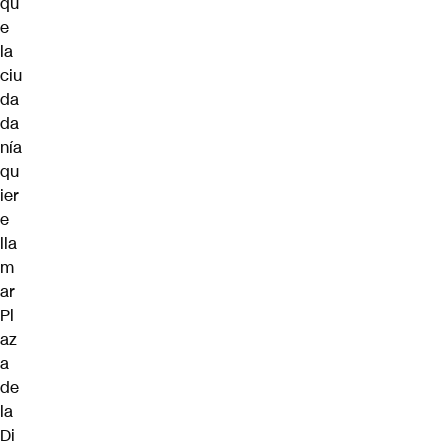
qu
e
la
ciu
da
da
nía
qu
ier
e
lla
m
ar
Pl
az
a
de
la
Di