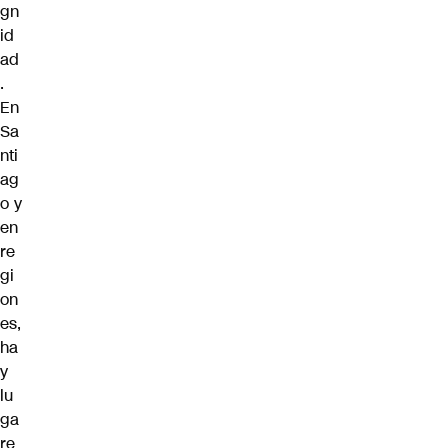
gn
id
ad
.
En
Sa
nti
ag
o y
en
re
gi
on
es,
ha
y
lu
ga
re