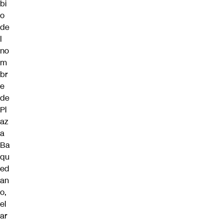
bi
o
de
l
no
m
br
e
de
Pl
az
a
Ba
qu
ed
an
o,
el
ar