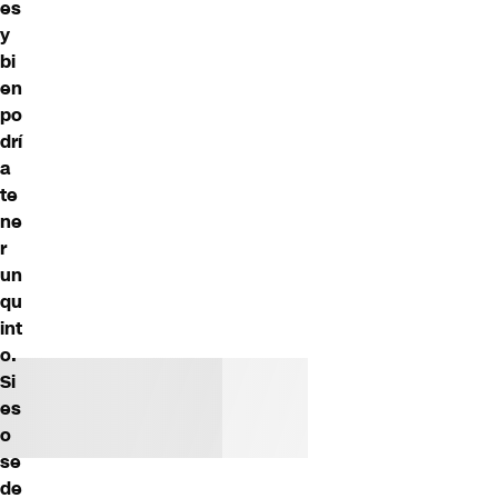
es
y
bi
en
po
drí
a
te
ne
r
un
qu
int
o.
Si
es
o
se
de