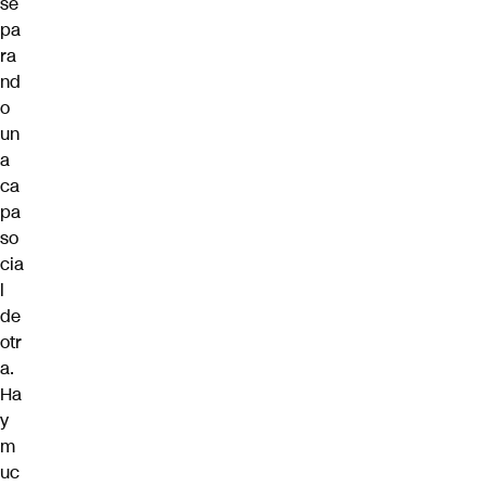
se
pa
ra
nd
o
un
a
ca
pa
so
cia
l
de
otr
a.
Ha
y
m
uc