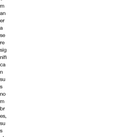
m
an
er
a
se
re
sig
nifi
ca
n
su
s
no
m
br
es,
su
s