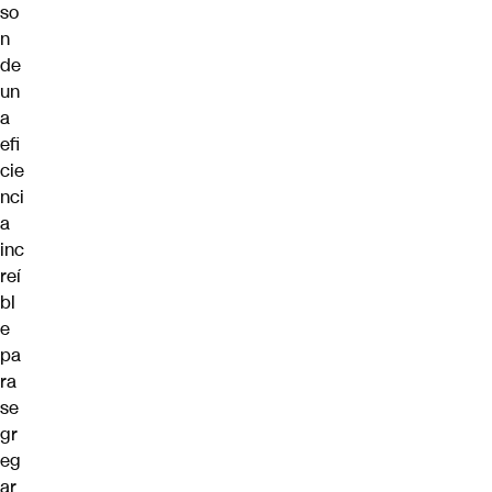
so
n
de
un
a
efi
cie
nci
a
inc
reí
bl
e
pa
ra
se
gr
eg
ar