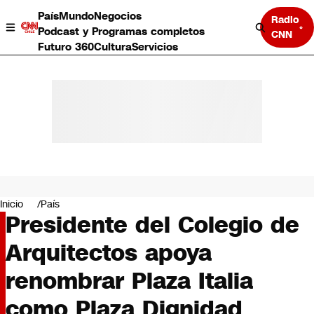
País
Mundo
Negocios
Radio
Podcast y Programas completos
CNN
Futuro 360
Cultura
Servicios
País
Mundo
Negocios
Inicio
País
Presidente del Colegio de
Deportes
Programas completos
Arquitectos apoya
Cultura
Servicios
renombrar Plaza Italia
Bits
CNN Data
como Plaza Dignidad
CNN tiempo