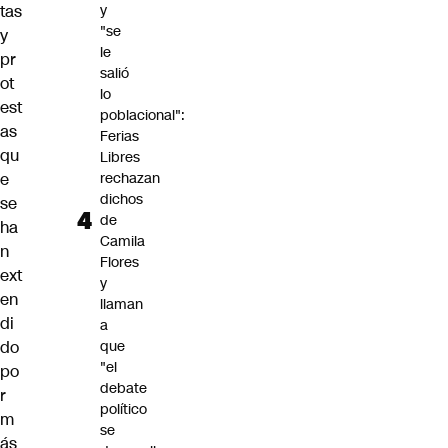
tas
y
"se
y
le
pr
salió
ot
lo
est
poblacional":
as
Ferias
qu
Libres
e
rechazan
dichos
se
de
ha
Camila
n
Flores
ext
y
en
llaman
di
a
do
que
"el
po
debate
r
político
m
se
ás