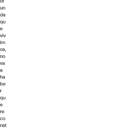
of
un
da
qu
e
viv
im
os,
no
va
a
ha
be
r
qu
e
re
co
nst