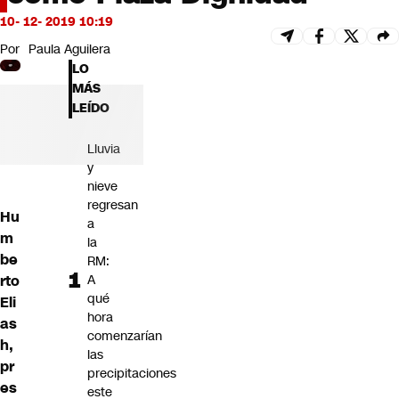
Futuro 360
10- 12- 2019 10:19
Opinión
Por
Paula Aguilera
LO
MÁS
LEÍDO
Lluvia
y
nieve
regresan
Hu
a
m
la
be
RM:
rto
A
qué
Eli
hora
as
comenzarían
h,
las
pr
precipitaciones
es
este