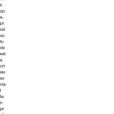
s
qu
e,
pr
od
uc
to
de
est
a
cri
sis
so
cia
l
ta
n
pr