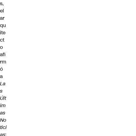
s,
el
ar
qu
ite
ct
o
afi
rm
ó
a
La
s
Últ
im
as
No
tici
as
: