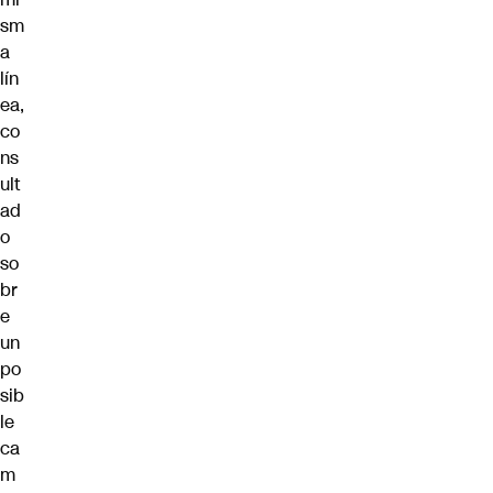
sm
a
lín
ea,
co
ns
ult
ad
o
so
br
e
un
po
sib
le
ca
m