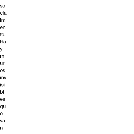
so
cia
lm
en
te.
Ha
y
m
ur
os
inv
isi
bl
es
qu
e
va
n