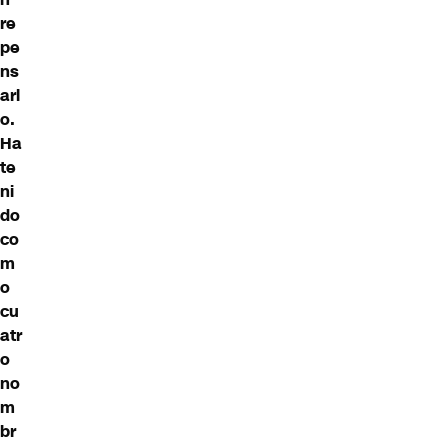
re
pe
ns
arl
o.
Ha
te
ni
do
co
m
o
cu
atr
o
no
m
br