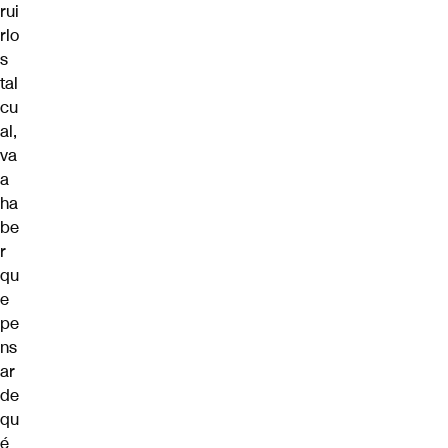
rui
rlo
s
tal
cu
al,
va
a
ha
be
r
qu
e
pe
ns
ar
de
qu
é