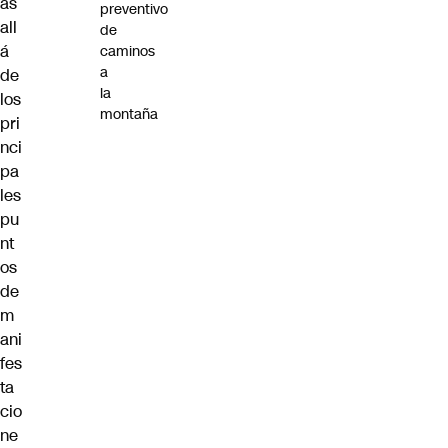
ás
preventivo
all
de
á
caminos
a
de
la
los
montaña
pri
nci
pa
les
pu
nt
os
de
m
ani
fes
ta
cio
ne