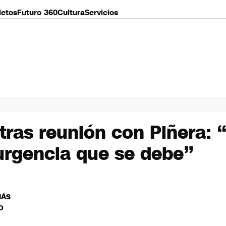
letos
Futuro 360
Cultura
Servicios
tras reunión con Piñera: 
urgencia que se debe”
MÁS
O