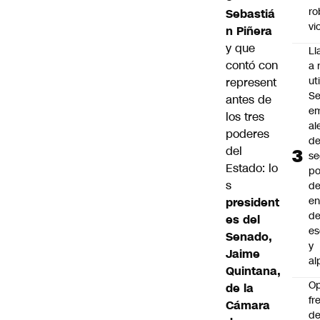
ro
Sebastiá
vi
n Piñera
y que
L
contó con
a 
uti
represent
Se
antes de
em
los tres
al
poderes
d
del
se
Estado: lo
po
s
de
en
president
d
es del
es
Senado,
y
Jaime
al
Quintana,
O
de la
fr
Cámara
de