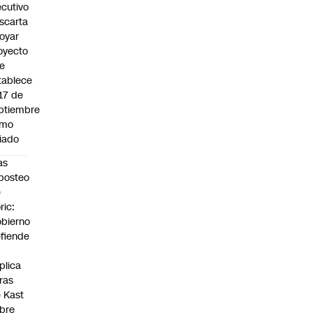
ecutivo
scarta
oyar
oyecto
e
tablece
 17 de
ptiembre
omo
riado
as
posteo
e
ric:
bierno
fiende
plica
fras
 Kast
bre