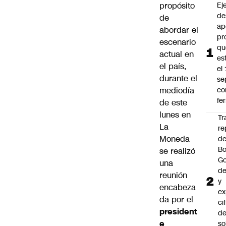
propósito
Ej
de
de
ap
abordar el
pr
escenario
qu
actual en
es
el país,
el
durante el
se
mediodía
c
fe
de este
lunes en
Tr
La
re
Moneda
d
Bo
se realizó
Go
una
de
reunión
y
encabeza
ex
da por el
ci
president
de
e
so