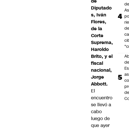
de
de
Diputado
As
s, Iván
po
Flores,
ri
de la
d
ca
Corte
ci
Suprema,
"c
Haroldo
Brito, y el
Ab
de
fiscal
Es
nacional,
a
Jorge
c
Abbott.
pr
El
d
encuentro
Co
se llevó a
cabo
luego de
que ayer