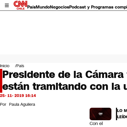
País
Mundo
Negocios
Podcast y Programas comp
País
Mundo
Inicio
País
Negocios
Presidente de la Cámara 
Deportes
están tramitando con la 
Programas completos
Cultura
Servicios
25- 11- 2019 16:14
Bits
Por
Paula Aguilera
CNN Data
LO 
CNN tiempo
LEÍD
Futuro 360
Con el
Opinión