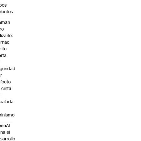
bos
olentos
laman
no
lizarlo:
rnac
ite
erta
e
guridad
r
fecto
 cinta
e
calada
pinismo
penAI
ena el
sarrollo