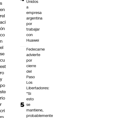
Unidos
s
a
en
empresa
rel
argentina
aci
por
ón
trabajar
co
con
Huawei
n
el
Fedecarne
se
advierte
cu
por
cierre
est
del
ro
Paso
y
Los
po
Libertadores:
ste
"Si
rio
esto
r
se
mantiene,
cri
probablemente
m