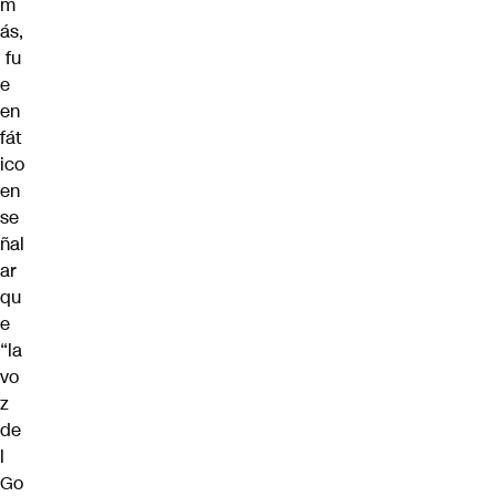
m
ás,
fu
e
en
fát
ico
en
se
ñal
ar
qu
e
“la
vo
z
de
l
Go