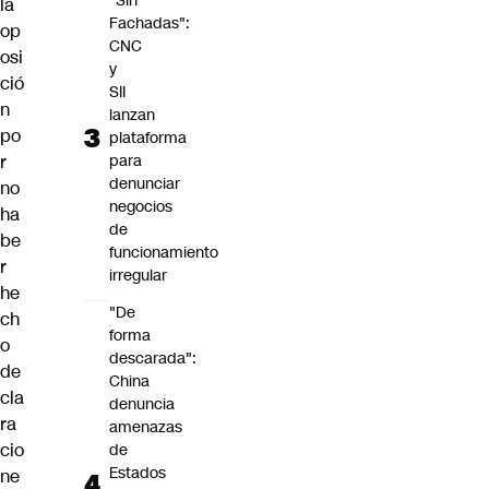
"Sin
la
Fachadas":
op
CNC
osi
y
ció
SII
n
lanzan
po
plataforma
r
para
denunciar
no
negocios
ha
de
be
funcionamiento
r
irregular
he
"De
ch
forma
o
descarada":
de
China
cla
denuncia
ra
amenazas
cio
de
Estados
ne