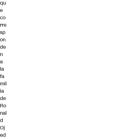
qu
e
co
rre
sp
on
de
n
a
la
fa
mil
ia
de
Ro
nal
d
Oj
ed