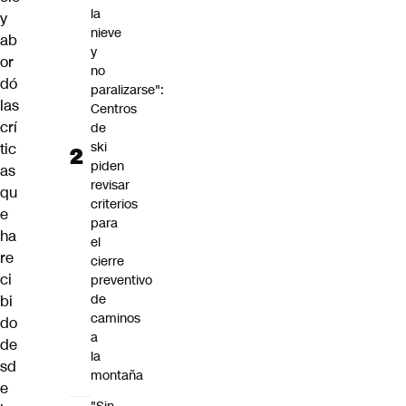
la
y
nieve
ab
y
or
no
dó
paralizarse":
las
Centros
crí
de
ski
tic
piden
as
revisar
qu
criterios
e
para
ha
el
re
cierre
ci
preventivo
de
bi
caminos
do
a
de
la
sd
montaña
e