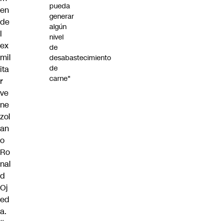
pueda
en
generar
de
algún
l
nivel
ex
de
mil
desabastecimiento
de
ita
carne"
r
ve
ne
zol
an
o
Ro
nal
d
Oj
ed
a.