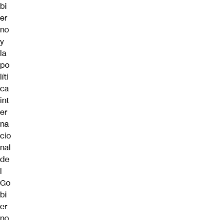
bi
er
no
y
la
po
líti
ca
int
er
na
cio
nal
de
l
Go
bi
er
no