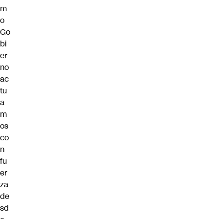
m
o
Go
bi
er
no
ac
tu
a
m
os
co
n
fu
er
za
de
sd