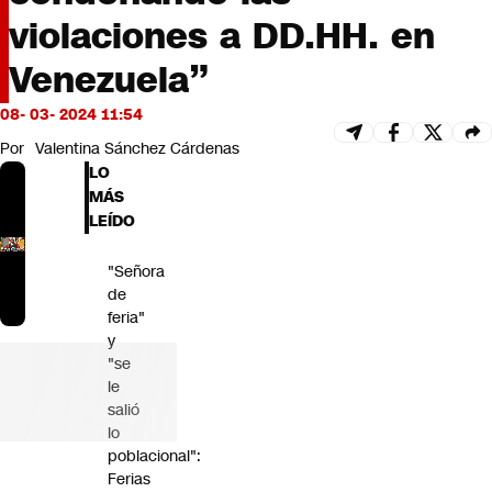
Futuro 360
violaciones a DD.HH. en
Opinión
Venezuela”
08- 03- 2024 11:54
Por
Valentina Sánchez Cárdenas
LO
MÁS
LEÍDO
"Señora
de
feria"
y
"se
le
salió
lo
poblacional":
Ferias