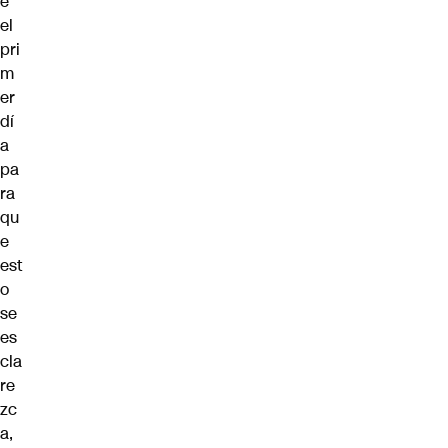
e
el
pri
m
er
dí
a
pa
ra
qu
e
est
o
se
es
cla
re
zc
a,