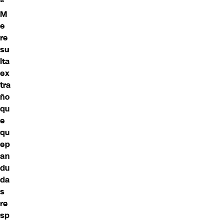
“
M
e
re
su
lta
ex
tra
ño
qu
e
qu
ep
an
du
da
s
re
sp