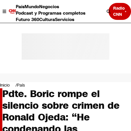
País
Mundo
Negocios
Radio
Podcast y Programas completos
CNN
Futuro 360
Cultura
Servicios
País
Mundo
Negocios
Inicio
País
Pdte. Boric rompe el
Deportes
Programas completos
silencio sobre crimen de
Cultura
Servicios
Ronald Ojeda: “He
Bits
CNN Data
condenando las
CNN tiempo