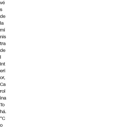
vé
s
de
la
mi
nis
tra
de
l
Int
eri
or,
Ca
rol
ina
To
há.
“C
o