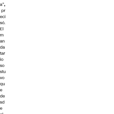
a”
,
pr
eci
só.
El
m
an
da
tar
io
so
stu
vo
qu
e
de
sd
e