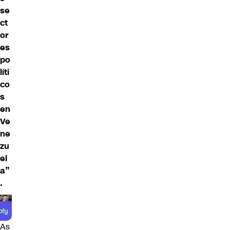
se
ct
or
es
po
líti
co
s
en
Ve
ne
zu
el
a”
.
As