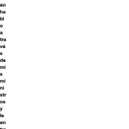
én
ha
bl
o
a
tra
vé
s
de
mi
s
mi
ni
str
os
y
le
en