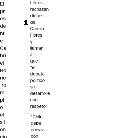
Libres
El
rechazan
pr
dichos
esi
de
de
Camila
nt
Flores
e
y
Ga
llaman
a
bri
que
el
"el
Bo
debate
ric
político
ro
se
m
desarrolle
pi
con
respeto"
ó
el
"Chile
sil
debe
en
convivir
con
cio