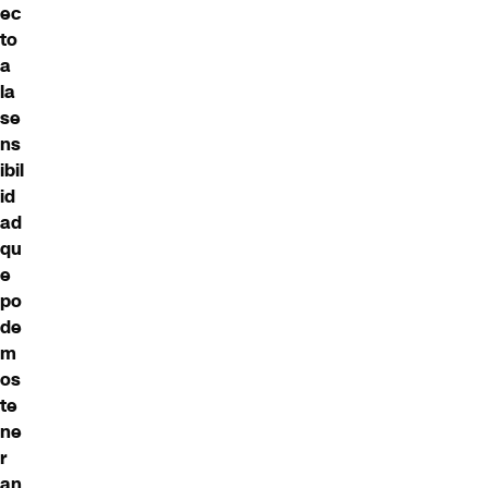
ec
to
a
la
se
ns
ibil
id
ad
qu
e
po
de
m
os
te
ne
r
an