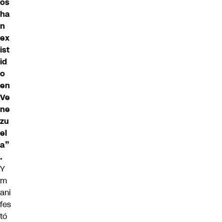
os
ha
n
ex
ist
id
o
en
Ve
ne
zu
el
a”
.
Y
m
ani
fes
tó