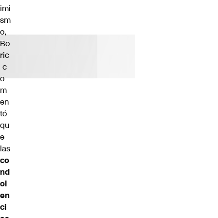
imi
sm
o,
Bo
ric
c
o
m
en
tó
qu
e
las
co
nd
ol
en
ci