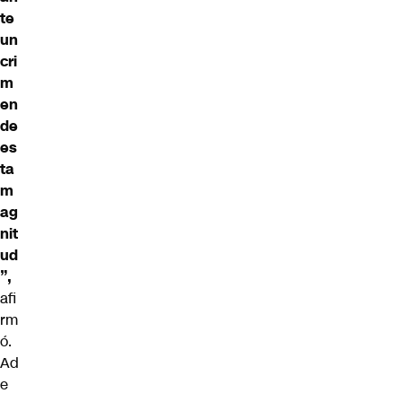
te
un
cri
m
en
de
es
ta
m
ag
nit
ud
”,
afi
rm
ó.
Ad
e