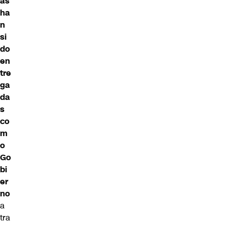
as
ha
n
si
do
en
tre
ga
da
s
co
m
o
Go
bi
er
no
a
tra