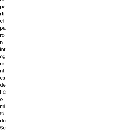
pa
rti
ci
pa
ro
n
int
eg
ra
nt
es
de
l C
o
mi
té
de
Se