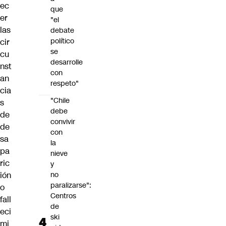
ec
que
er
"el
las
debate
político
cir
se
cu
desarrolle
nst
con
an
respeto"
cia
"Chile
s
debe
de
convivir
de
con
sa
la
pa
nieve
ric
y
ión
no
paralizarse":
o
Centros
fall
de
eci
ski
mi