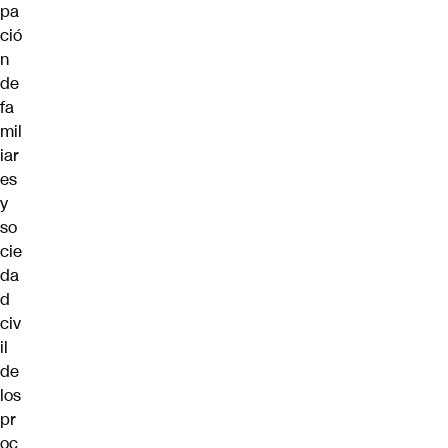
pa
ció
n
de
fa
mil
iar
es
y
so
cie
da
d
civ
il
de
los
pr
oc