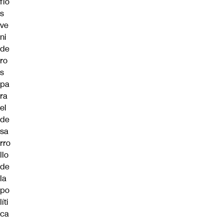
fío
s
ve
ni
de
ro
s
pa
ra
el
de
sa
rro
llo
de
la
po
líti
ca