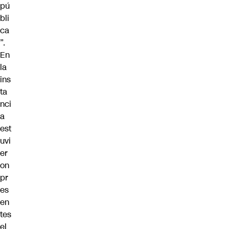
pú
bli
ca
”.
En
la
ins
ta
nci
a
est
uvi
er
on
pr
es
en
tes
el