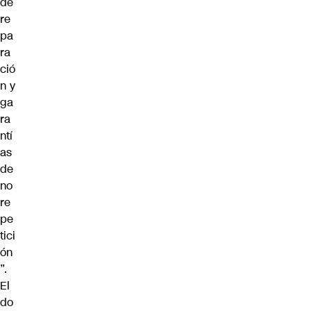
de
re
pa
ra
ció
n y
ga
ra
ntí
as
de
no
re
pe
tici
ón
”.
El
do