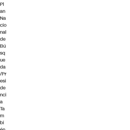
Pl
an
Na
cio
nal
de
Bú
sq
ue
da
/Pr
esi
de
nci
a
Ta
m
bi
én