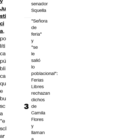
y
senador
Ju
Squella
sti
"Señora
ci
de
a
,
feria"
po
y
líti
"se
ca
le
salió
pú
lo
bli
poblacional":
ca
Ferias
qu
Libres
e
rechazan
bu
dichos
sc
de
Camila
a
Flores
“e
y
scl
llaman
ar
a