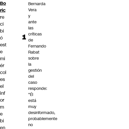
Bo
Bernarda
ric
Vera
y
re
ante
ci
las
bi
críticas
ó
de
est
Fernando
e
Rabat
mi
sobre
la
ér
gestión
col
del
es
caso
el
responde:
inf
"Él
or
está
m
muy
desinformado,
e
probablemente
bi
no
en