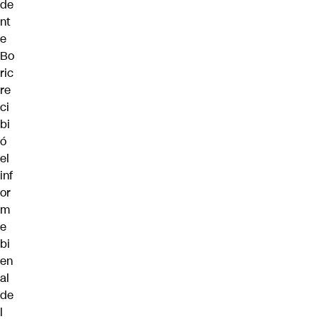
de
nt
e
Bo
ric
re
ci
bi
ó
el
inf
or
m
e
bi
en
al
de
l