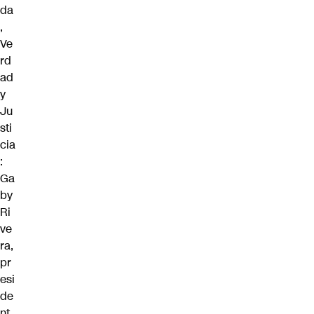
da
,
Ve
rd
ad
y
Ju
sti
cia
:
Ga
by
Ri
ve
ra,
pr
esi
de
nt