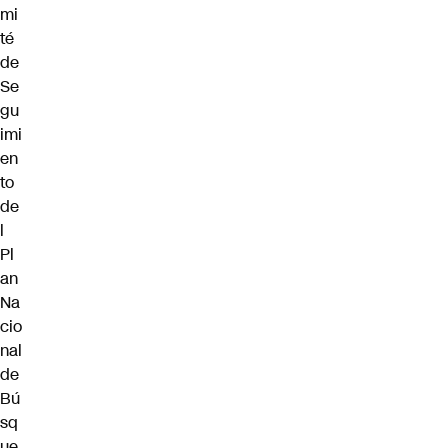
mi
té
de
Se
gu
imi
en
to
de
l
Pl
an
Na
cio
nal
de
Bú
sq
ue