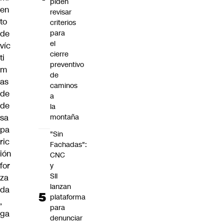
piden
en
revisar
to
criterios
de
para
el
víc
cierre
ti
preventivo
m
de
as
caminos
de
a
de
la
sa
montaña
pa
"Sin
ric
Fachadas":
ión
CNC
for
y
SII
za
lanzan
da
plataforma
,
para
ga
denunciar