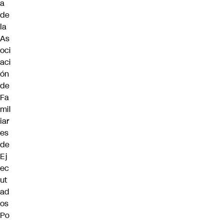
a
de
la
As
oci
aci
ón
de
Fa
mil
iar
es
de
Ej
ec
ut
ad
os
Po