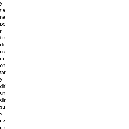
y
tie
ne
po
r
fin
do
cu
m
en
tar
y
dif
un
dir
su
s
av
an