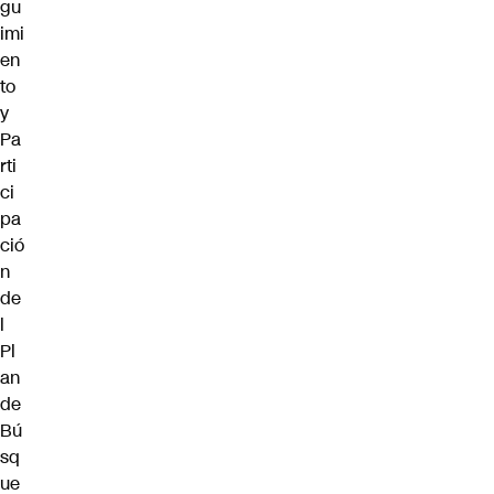
gu
imi
en
to
y
Pa
rti
ci
pa
ció
n
de
l
Pl
an
de
Bú
sq
ue