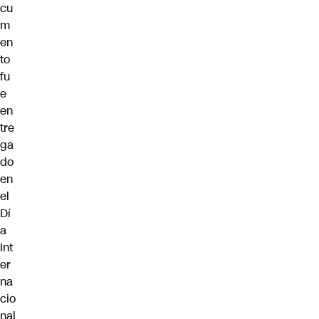
cu
m
en
to
fu
e
en
tre
ga
do
en
el
Dí
a
Int
er
na
cio
nal