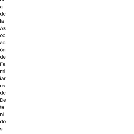
a
de
la
As
oci
aci
ón
de
Fa
mil
iar
es
de
De
te
ni
do
s