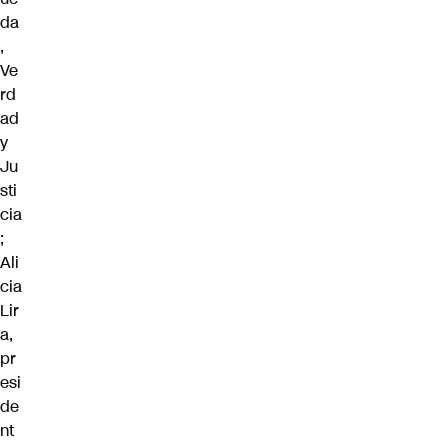
da
,
Ve
rd
ad
y
Ju
sti
cia
;
Ali
cia
Lir
a,
pr
esi
de
nt