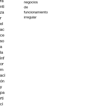
ra
negocios
nti
de
za
funcionamiento
irregular
r
el
ac
ce
so
a
la
inf
or
m
aci
ón
y
pa
rti
ci