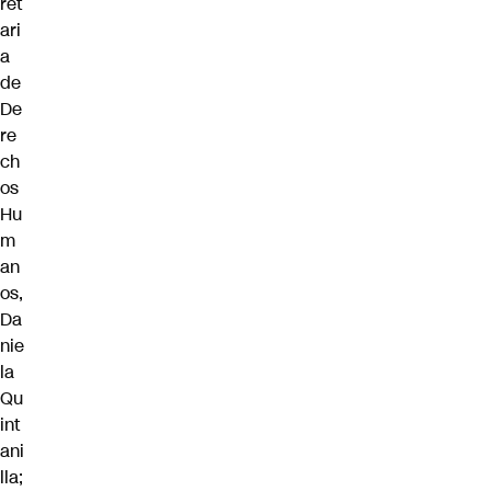
ret
ari
a
de
De
re
ch
os
Hu
m
an
os,
Da
nie
la
Qu
int
ani
lla;