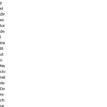
y
el
dir
ec
tor
de
l
Ins
tit
ut
o
Na
cio
nal
de
De
re
ch
os