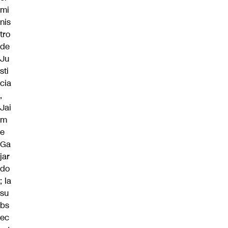
mi
nis
tro
de
Ju
sti
cia
,
Jai
m
e
Ga
jar
do
; la
su
bs
ec