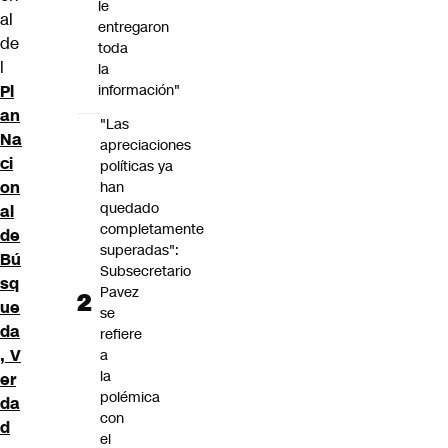
le
al
entregaron
de
toda
l
la
Pl
información"
an
"Las
Na
apreciaciones
ci
políticas ya
on
han
quedado
al
completamente
de
superadas":
Bú
Subsecretario
sq
Pavez
ue
se
da
refiere
, V
a
la
er
polémica
da
con
d
el