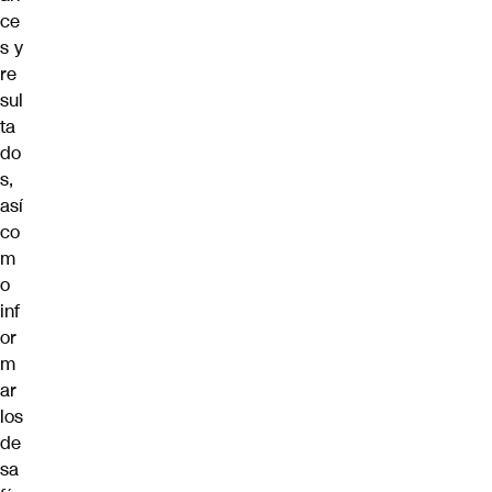
ce
s y
re
sul
ta
do
s,
así
co
m
o
inf
or
m
ar
los
de
sa