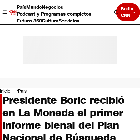
País
Mundo
Negocios
Radio
Podcast y Programas completos
CNN
Futuro 360
Cultura
Servicios
País
Mundo
Negocios
Inicio
País
Presidente Boric recibió
Deportes
Programas completos
en La Moneda el primer
Cultura
Servicios
informe bienal del Plan
Bits
CNN Data
Nacional de Búsqueda
CNN tiempo