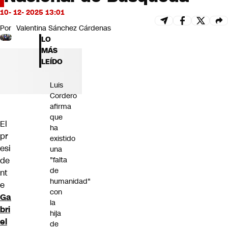
Futuro 360
10- 12- 2025 13:01
Opinión
Por
Valentina Sánchez Cárdenas
LO
MÁS
LEÍDO
Luis
Cordero
afirma
que
El
ha
pr
existido
esi
una
de
"falta
de
nt
humanidad"
e
con
Ga
la
bri
hija
el
de