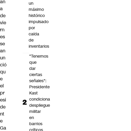
an
un
a
máximo
de
histórico
impulsado
vie
por
rn
caída
es
de
se
inventarios
an
"Tenemos
un
que
ció
dar
qu
ciertas
e
señales":
el
Presidente
pr
Kast
condiciona
esi
despliegue
de
militar
nt
en
e
barrios
Ga
críticos