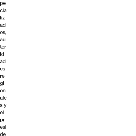
pe
cia
liz
ad
os,
au
tor
id
ad
es
re
gi
on
ale
s y
el
pr
esi
de