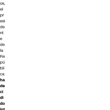
os,
el
pr
esi
de
nt
e
de
la
Re
pú
bli
ca
ha
de
ci
di
do
int