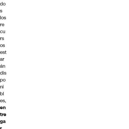
do
s
los
re
cu
rs
os
est
ar
án
dis
po
ni
bl
es,
en
tre
ga
r