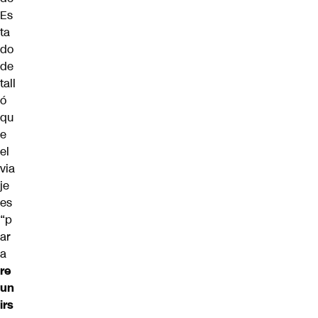
Es
ta
do
de
tall
ó
qu
e
el
via
je
es
“p
ar
a
re
un
irs