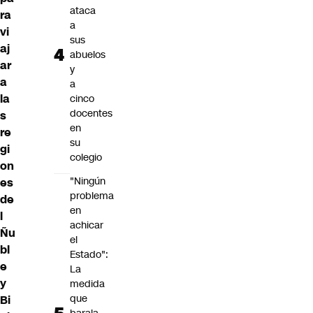
ataca
ra
a
vi
sus
aj
abuelos
ar
y
a
a
la
cinco
docentes
s
en
re
su
gi
colegio
on
"Ningún
es
problema
de
en
l
achicar
Ñu
el
bl
Estado":
e
La
y
medida
que
Bi