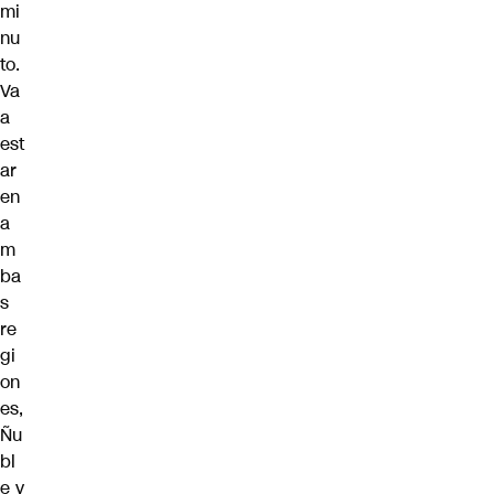
mi
nu
to.
Va
a
est
ar
en
a
m
ba
s
re
gi
on
es,
Ñu
bl
e y