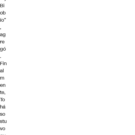
Bi
ob
ío”
,
ag
re
gó
.
Fin
al
m
en
te,
To
há
so
stu
vo