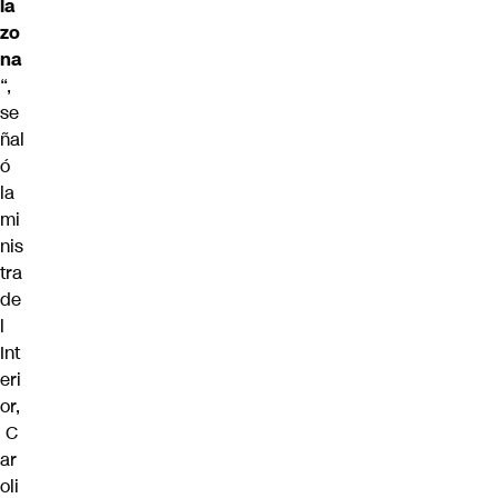
la
zo
na
“,
se
ñal
ó
la
mi
nis
tra
de
l
Int
eri
or,
C
ar
oli