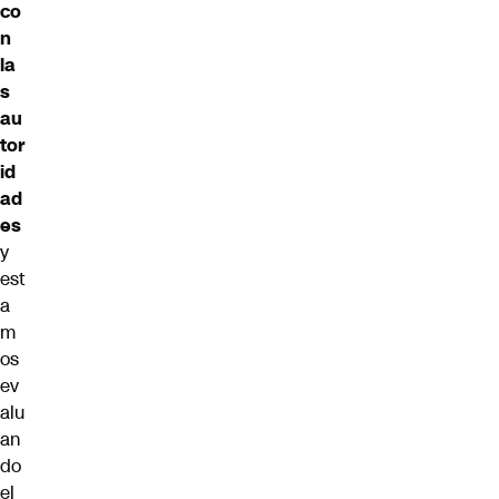
co
n
la
s
au
tor
id
ad
es
y
est
a
m
os
ev
alu
an
do
el