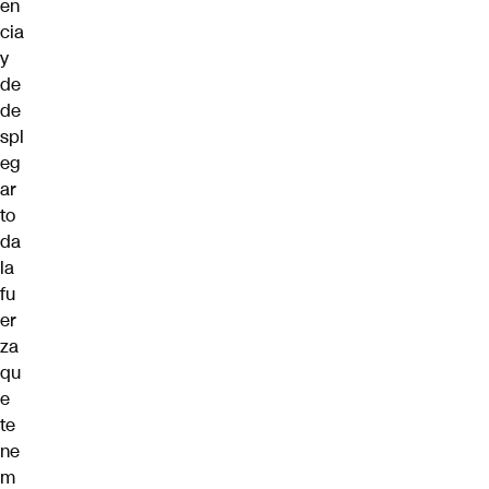
en
cia
y
de
de
spl
eg
ar
to
da
la
fu
er
za
qu
e
te
ne
m