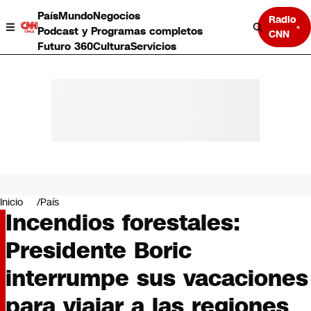
País
Mundo
Negocios
Radio
Podcast y Programas completos
CNN
Futuro 360
Cultura
Servicios
País
Mundo
Negocios
Inicio
País
Incendios forestales:
Deportes
Programas completos
Presidente Boric
Cultura
Servicios
interrumpe sus vacaciones
Bits
CNN Data
para viajar a las regiones
CNN tiempo