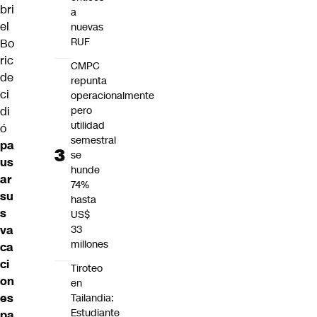
bri
a
el
nuevas
RUF
Bo
ric
CMPC
de
repunta
ci
operacionalmente
pero
di
utilidad
ó
semestral
pa
se
us
hunde
ar
74%
su
hasta
s
US$
33
va
millones
ca
ci
Tiroteo
on
en
es
Tailandia:
Estudiante
pa