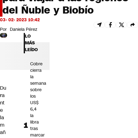
Futuro 360
del Ñuble y Biobío
Opinión
03- 02- 2023 10:42
Por
Daniela Pérez
LO
MÁS
LEÍDO
Cobre
cierra
la
semana
Du
sobre
ra
los
nt
US$
6,4
e
la
la
libra
m
tras
añ
marcar