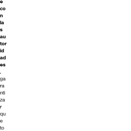
e
co
n
la
s
au
tor
id
ad
es
,
ga
ra
nti
za
r
qu
e
to