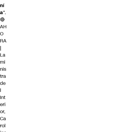
ní
a
“.
🔴
AH
O
RA
|
La
mi
nis
tra
de
l
Int
eri
or,
Ca
rol