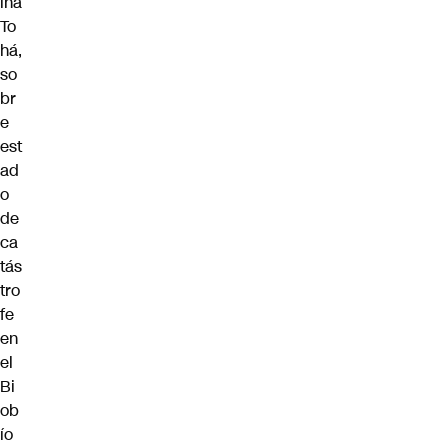
ina
To
há,
so
br
e
est
ad
o
de
ca
tás
tro
fe
en
el
Bi
ob
ío