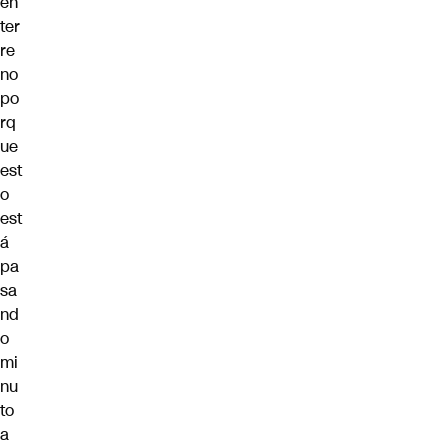
en
ter
re
no
po
rq
ue
est
o
est
á
pa
sa
nd
o
mi
nu
to
a