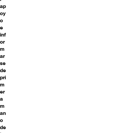
ap
oy
o
e
inf
or
m
ar
se
de
pri
m
er
a
m
an
o
de