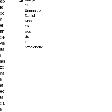
baraja
ob
el
ío
Biministro
co
Daniel
n
Mas
el
en
fin
pos
de
de
la
vis
"eficiencia"
ita
r
las
zo
na
s
af
ec
ta
da
s