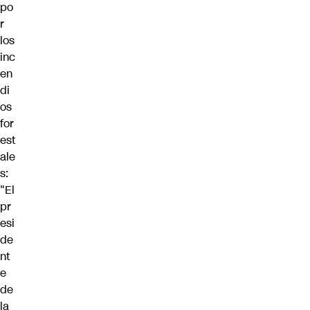
po
r
los
inc
en
di
os
for
est
ale
s:
"El
pr
esi
de
nt
e
de
la