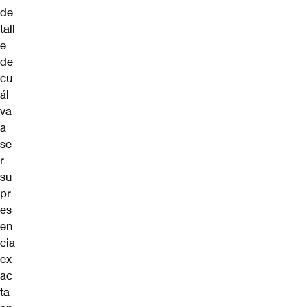
de
tall
e
de
cu
ál
va
a
se
r
su
pr
es
en
cia
ex
ac
ta