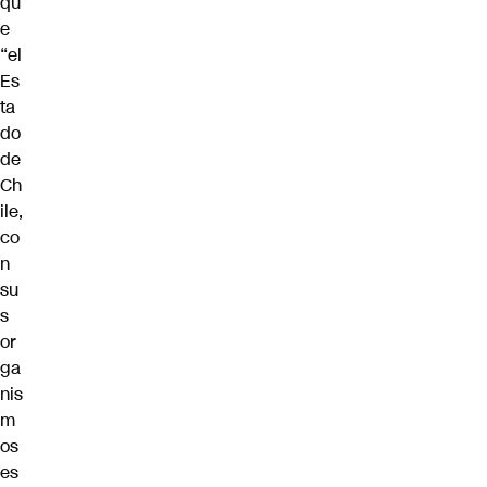
qu
e
“el
Es
ta
do
de
Ch
ile,
co
n
su
s
or
ga
nis
m
os
es