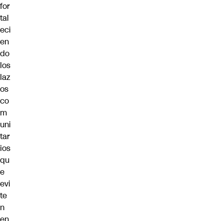
for
tal
eci
en
do
los
laz
os
co
m
uni
tar
ios
qu
e
evi
te
n
en