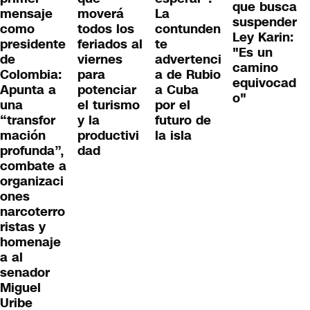
que busca
mensaje
moverá
La
suspender
como
todos los
contunden
Ley Karin:
presidente
feriados al
te
"Es un
de
viernes
advertenci
camino
Colombia:
para
a de Rubio
equivocad
Apunta a
potenciar
a Cuba
o"
una
el turismo
por el
“transfor
y la
futuro de
mación
productivi
la isla
profunda”,
dad
combate a
organizaci
ones
narcoterro
ristas y
homenaje
a al
senador
Miguel
Uribe