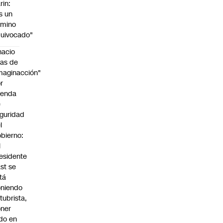
rin:
s un
amino
uivocado"
nacio
as de
maginacción"
r
genda
e
guridad
l
bierno:
l
esidente
st se
tá
niendo
tubrista,
ner
do en