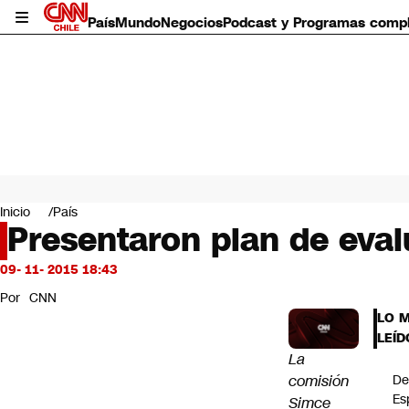
País
Mundo
Negocios
Podcast y Programas comp
País
Mundo
Inicio
País
Negocios
Presentaron plan de eval
Deportes
Programas completos
09- 11- 2015 18:43
Cultura
Por
CNN
Servicios
LO 
Bits
LEÍD
CNN Data
La
CNN tiempo
comisión
De
Futuro 360
Es
Simce
Opinión