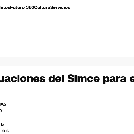
letos
Futuro 360
Cultura
Servicios
uaciones del Simce para 
MÁS
O
 la
priella