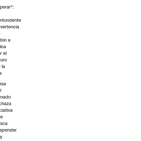
perar":
a
ntundente
vertencia
e
bio a
uba
r el
turo
 la
la
esa
l
enado
chaza
iciativa
ue
usca
spender
y