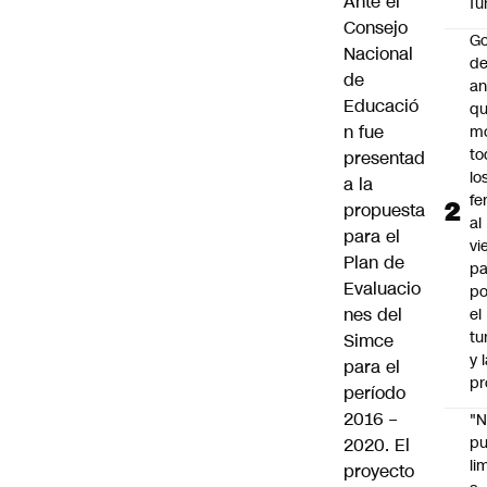
Ante el
Tu
Consejo
Go
Nacional
de
de
an
Educació
q
n fue
m
to
presentad
lo
a la
fe
propuesta
al
para el
vi
Plan de
pa
Evaluacio
po
nes del
el
tu
Simce
y 
para el
pr
período
2016 –
"
p
2020. El
li
proyecto