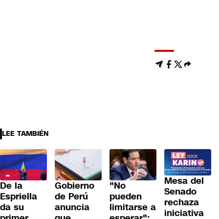
LEE TAMBIÉN
Mesa del
De la
Gobierno
"No
Senado
Espriella
de Perú
pueden
rechaza
da su
anuncia
limitarse a
iniciativa
primer
que
esperar":