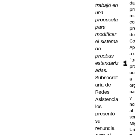
da
trabajó en
pr
una
me
propuesta
c
para
pr
modificar
de
el sistema
Co
Ap
de
a 
pruebas
“t
estandariz
pr
adas.
co
Subsecret
a
aria de
or
Redes
na
y
Asistencia
ho
les
al
presentó
se
su
Mi
renuncia
Ur