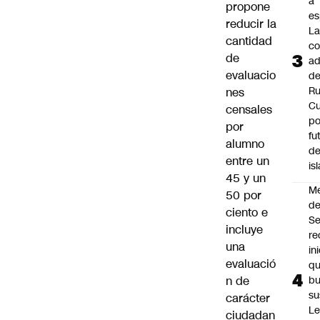
a
propone
es
reducir la
L
cantidad
co
de
ad
evaluacio
d
Ru
nes
C
censales
po
por
fu
alumno
de
entre un
is
45 y un
M
50 por
de
ciento e
S
incluye
re
una
in
evaluació
q
n de
b
su
carácter
Le
ciudadan