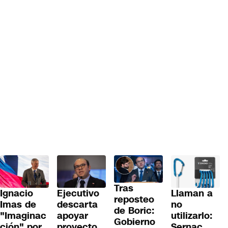
Tras
Ignacio
Llaman a
Ejecutivo
reposteo
Imas de
no
descarta
de Boric:
"Imaginac
utilizarlo:
apoyar
Gobierno
ción" por
Sernac
proyecto