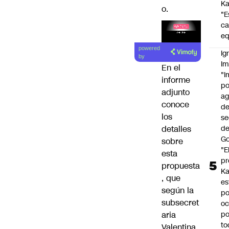
Ka
o.
"E
c
eq
powered
Ig
by
Im
En el
"I
informe
po
adjunto
a
conoce
d
los
se
de
detalles
Go
sobre
"E
esta
pr
propuesta
Ka
, que
es
según la
po
subsecret
oc
po
aria
to
Valentina