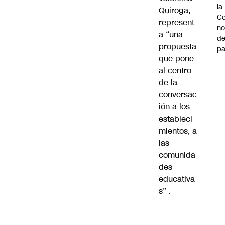
la
Quiroga,
Co
represent
n
a “una
de
propuesta
pa
que pone
al centro
de la
conversac
ión a los
estableci
mientos, a
las
comunida
des
educativa
s” .