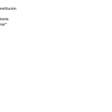
nstitución
o
bería
sar"