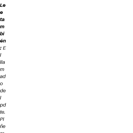
Le
e
ta
m
bi
én
:
E
l
lla
m
ad
o
de
l
pd
te.
Pi
ñe