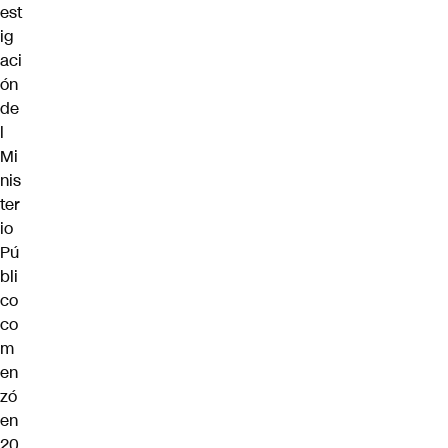
est
ig
aci
ón
de
l
Mi
nis
ter
io
Pú
bli
co
co
m
en
zó
en
20