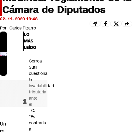
Futuro 360
Cámara de Diputados
Opinión
02- 11- 2020 19:48
Por
Carlos Pizarro
LO
MÁS
LEÍDO
Correa
Sutil
cuestiona
la
invariabilidad
tributaria
ante
el
TC:
“Es
contraria
Un
a
re