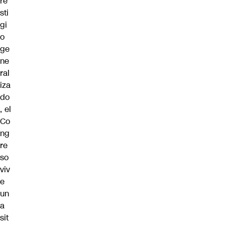
re
sti
gi
o
ge
ne
ral
iza
do
, el
Co
ng
re
so
viv
e
un
a
sit