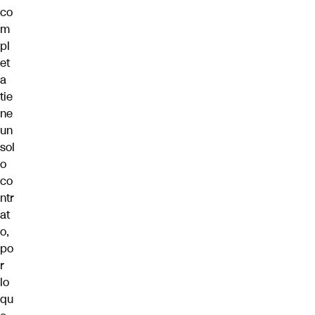
co
m
pl
et
a
tie
ne
un
sol
o
co
ntr
at
o,
po
r
lo
qu