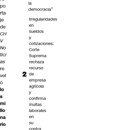
la
po
democracia”
rta
Irregularidades
je
en
de
sueldos
CH
y
V
cotizaciones:
No
Corte
tici
Suprema
as
rechaza
recurso
re
de
vel
empresa
ó
agrícola
lo
y
s
confirma
mi
multas
llo
laborales
en
na
su
rio
contra