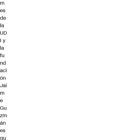
m
es
de
la
UD
I y
la
fu
nd
aci
ón
Jai
m
e
Gu
zm
án
es
qu