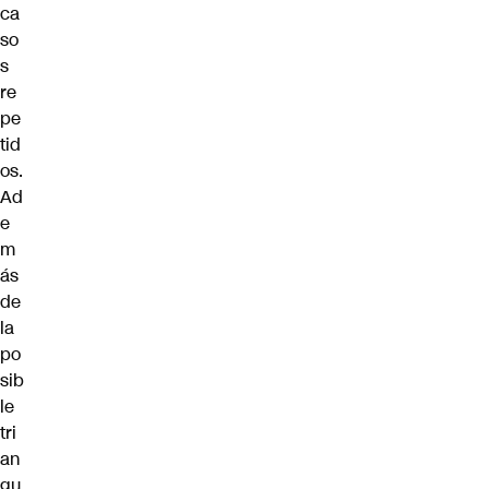
ca
so
s
re
pe
tid
os.
Ad
e
m
ás
de
la
po
sib
le
tri
an
gu