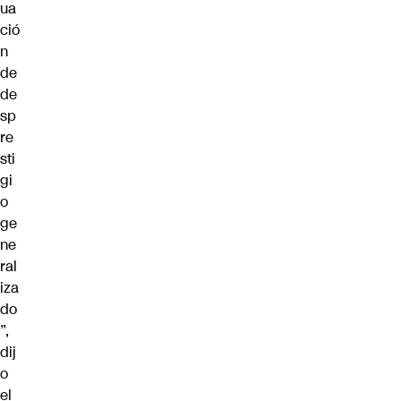
ua
ció
n
de
de
sp
re
sti
gi
o
ge
ne
ral
iza
do
”,
dij
o
el