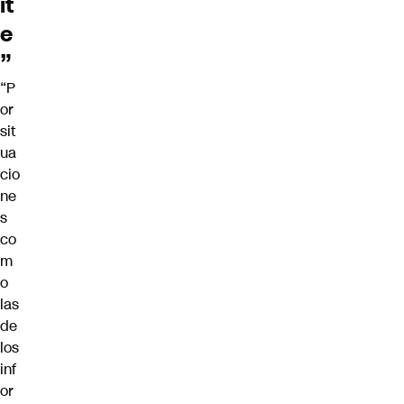
it
e
”
“P
or
sit
ua
cio
ne
s
co
m
o
las
de
los
inf
or