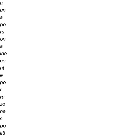
a
un
a
pe
rs
on
a
ino
ce
nt
e
po
r
ra
zo
ne
s
po
líti