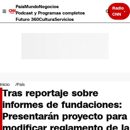
País
Mundo
Negocios
Radio
Podcast y Programas completos
CNN
Futuro 360
Cultura
Servicios
País
Mundo
Negocios
Inicio
País
Tras reportaje sobre
Deportes
Programas completos
informes de fundaciones:
Cultura
Servicios
Presentarán proyecto para
Bits
CNN Data
modificar reglamento de la
CNN tiempo