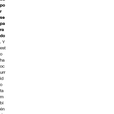
po
r
se
pa
ra
do
. Y
est
o
ha
oc
urr
id
o
ta
m
bi
én