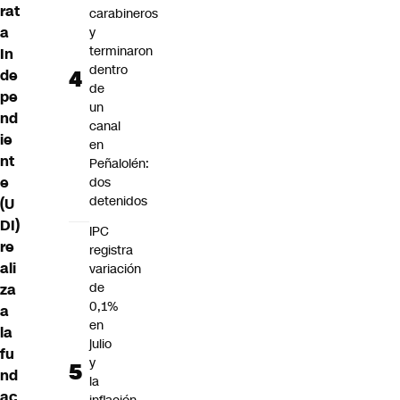
rat
carabineros
a
y
terminaron
In
dentro
de
de
pe
un
nd
canal
ie
en
nt
Peñalolén:
e
dos
detenidos
(U
DI)
IPC
re
registra
ali
variación
de
za
0,1%
a
en
la
julio
fu
y
nd
la
ac