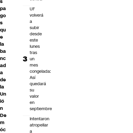
s
pa
UF
go
volverá
a
s
subir
qu
desde
e
este
la
lunes
ba
tras
nc
un
ad
mes
congelada:
a
Así
de
quedará
la
su
Un
valor
ió
en
n
septiembre
De
Intentaron
m
atropellar
óc
a