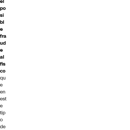
el
po
si
bl
e
fra
ud
e
al
fis
co
qu
e
en
est
e
tip
o
de