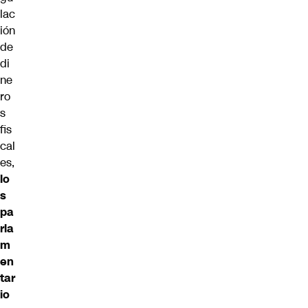
lac
ión
de
di
ne
ro
s
fis
cal
es,
lo
s
pa
rla
m
en
tar
io