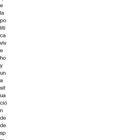
e
la
po
líti
ca
viv
e
ho
y
un
a
sit
ua
ció
n
de
de
sp