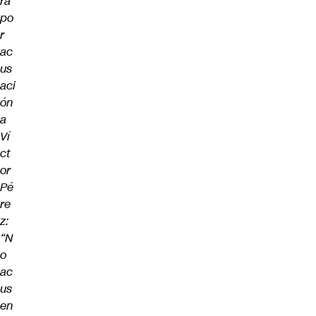
ra
po
r
ac
us
aci
ón
a
Ví
ct
or
Pé
re
z:
“N
o
ac
us
en