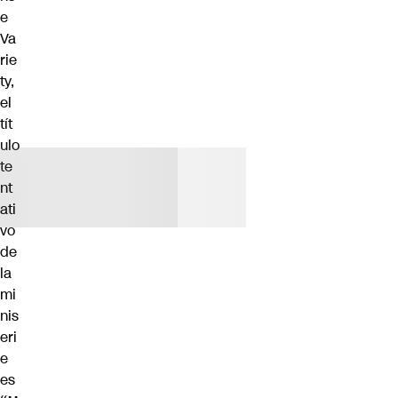
e
Va
rie
ty,
el
tít
ulo
te
nt
ati
vo
de
la
mi
nis
eri
e
es