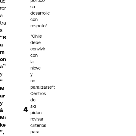
político
uc
se
tor
desarrolle
a
con
tra
respeto"
s
"Chile
“R
debe
a
convivir
m
con
on
la
a”
nieve
y
y
“
no
paralizarse":
M
Centros
ar
de
y
ski
&
piden
Mi
revisar
ke
criterios
”
,
para