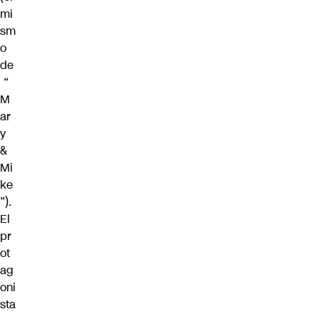
mi
sm
o
de
“
M
ar
y
&
Mi
ke
”).
El
pr
ot
ag
oni
sta