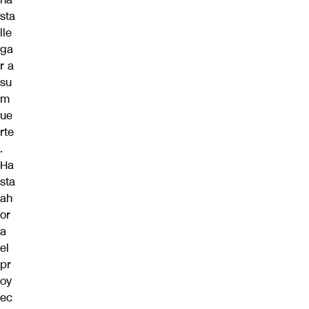
sta
lle
ga
r a
su
m
ue
rte
.
Ha
sta
ah
or
a
el
pr
oy
ec