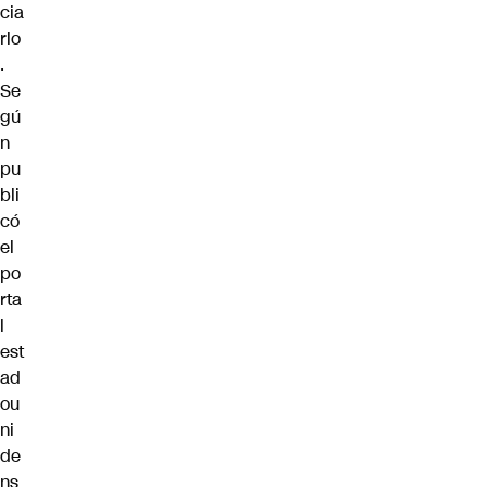
cia
rlo
.
Se
gú
n
pu
bli
có
el
po
rta
l
est
ad
ou
ni
de
ns