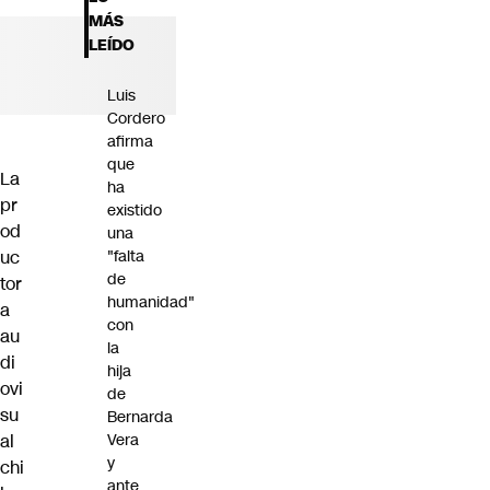
Futuro 360
MÁS
Opinión
LEÍDO
Luis
Cordero
afirma
que
La
ha
pr
existido
od
una
uc
"falta
de
tor
humanidad"
a
con
au
la
di
hija
ovi
de
su
Bernarda
al
Vera
y
chi
ante