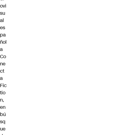
ovi
su
al
es
pa
ñol
a
Co
ne
ct
a
Fic
tio
n,
en
bú
sq
ue