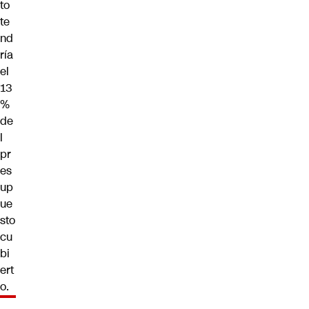
to
te
nd
ría
el
13
%
de
l
pr
es
up
ue
sto
cu
bi
ert
o.