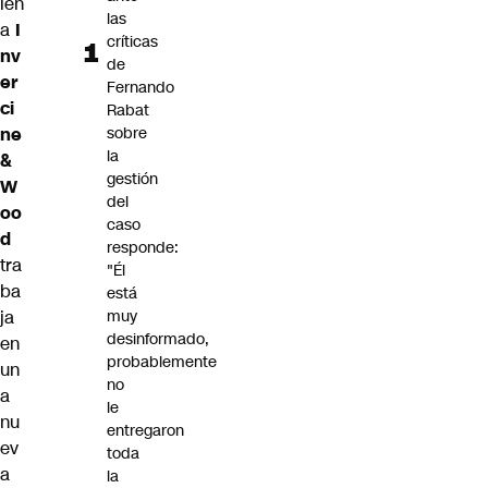
len
las
a
I
críticas
nv
de
er
Fernando
ci
Rabat
ne
sobre
la
&
gestión
W
del
oo
caso
d
responde:
tra
"Él
ba
está
ja
muy
desinformado,
en
probablemente
un
no
a
le
nu
entregaron
ev
toda
a
la