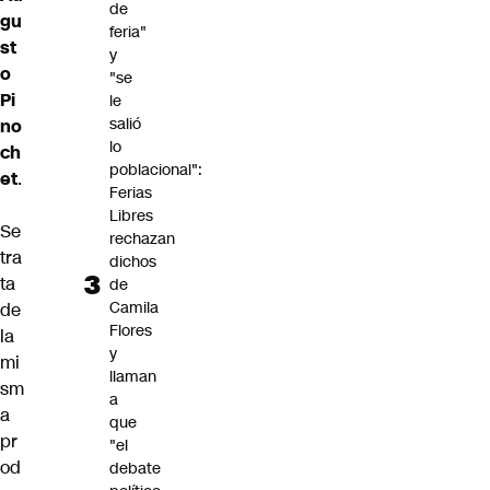
de
gu
feria"
st
y
o
"se
Pi
le
salió
no
lo
ch
poblacional":
et
.
Ferias
Libres
Se
rechazan
tra
dichos
ta
de
Camila
de
Flores
la
y
mi
llaman
sm
a
a
que
pr
"el
od
debate