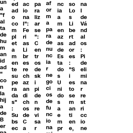
un
af
ed
ac
pa
nc
so
na
a
or
ad
io
ra
ia
Lo
l
"f
m
o
na
liz
a
s
de
al
a
co
l":
ar
m
Li
Vá
ta
pa
m
Fe
se
en
be
nd
de
ra
pl
ri
":
az
rt
al
hu
de
et
as
C
as
ad
os
m
nu
a
Li
en
de
or
:
an
nc
m
br
tr
Es
es
Pi
id
ia
en
es
os
ta
:
de
ad
r
te
re
de
do
"S
eli
"
ne
su
ch
sk
s
i
mi
co
go
pe
az
i
U
es
na
n
ci
ra
an
pi
ni
to
r
la
os
da
di
de
do
se
re
hij
de
s"
ch
n
s
m
st
a
fu
:
os
re
a
an
ri
de
nc
Su
de
vi
e
ti
cc
B
io
bs
C
sa
m
en
io
er
na
ec
a
r
pr
e,
ne
na