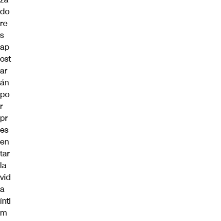
do
re
s
ap
ost
ar
án
po
r
pr
es
en
tar
la
vid
a
ínti
m