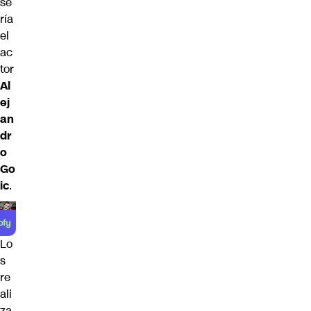
se
ría
el
ac
tor
Al
ej
an
dr
o
Go
ic
.
Lo
s
re
ali
za