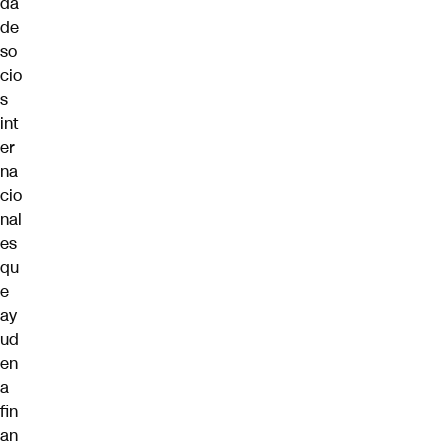
da
de
so
cio
s
int
er
na
cio
nal
es
qu
e
ay
ud
en
a
fin
an