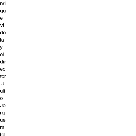
nri
qu
e
Vi
de
la
y
el
dir
ec
tor
J
uli
o
Jo
rq
ue
ra
(el