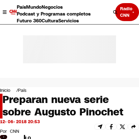
País
Mundo
Negocios
Radio
Podcast y Programas completos
CNN
Futuro 360
Cultura
Servicios
País
Mundo
Negocios
Inicio
País
Preparan nueva serie
Deportes
Programas completos
sobre Augusto Pinochet
Cultura
Servicios
12- 06- 2018 20:53
Bits
CNN Data
Por
CNN
CNN tiempo
LO