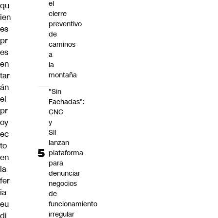
el
qu
cierre
ien
preventivo
es
de
pr
caminos
es
a
en
la
tar
montaña
án
"Sin
el
Fachadas":
pr
CNC
oy
y
SII
ec
lanzan
to
plataforma
en
para
la
denunciar
fer
negocios
ia
de
eu
funcionamiento
irregular
di