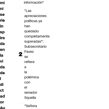
mi
información"
ni
"Las
se
apreciaciones
rie
políticas ya
in
han
quedado
sp
completamente
ira
superadas":
da
Subsecretario
en
Pavez
la
se
vi
refiere
da
a
la
de
polémica
l
con
di
el
ct
senador
ad
Squella
or
"Señora
Au