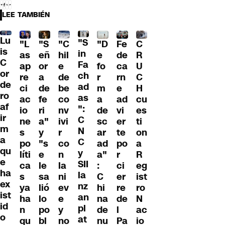
LEE TAMBIÉN
Lu
"S
"L
"S
"C
"D
Fe
C
is
in
as
eñ
hil
e
de
R
C
Fa
ap
or
e
fo
ca
U
or
ch
re
a
de
r
rn
C
de
ad
ci
de
be
m
e
H
ro
as
ac
fe
co
a
ad
cu
af
":
io
ri
nv
de
vi
es
ir
C
ne
a"
ivi
sc
er
ti
m
N
s
y
r
ar
te
on
a
C
po
"s
co
ad
po
a
qu
y
líti
e
n
a"
r
R
e
SII
ca
le
la
:
ci
eg
ha
la
s
sa
ni
C
er
ist
ex
nz
ya
lió
ev
hi
re
ro
ist
an
ha
lo
e
na
de
N
id
pl
n
po
y
de
l
ac
o
at
qu
bl
no
nu
Pa
io