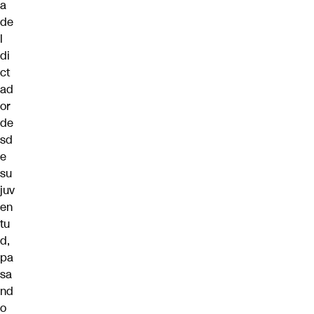
a
de
l
di
ct
ad
or
de
sd
e
su
juv
en
tu
d,
pa
sa
nd
o