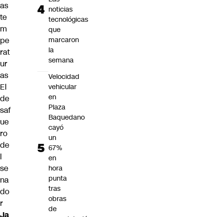
as
noticias
te
tecnológicas
m
que
pe
marcaron
la
rat
semana
ur
as
Velocidad
El
vehicular
en
de
Plaza
saf
Baquedano
ue
cayó
ro
un
de
67%
l
en
se
hora
punta
na
tras
do
obras
r
de
Ja