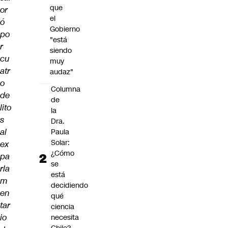
que
or
el
ó
Gobierno
po
"está
r
siendo
cu
muy
atr
audaz"
o
Columna
de
de
lito
la
s
Dra.
al
Paula
Solar:
ex
¿Cómo
pa
se
rla
está
m
decidiendo
en
qué
tar
ciencia
io
necesita