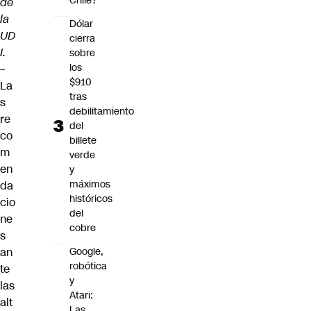
Chile?
de
la
Dólar
UD
cierra
I.
sobre
los
–
$910
La
tras
s
debilitamiento
re
del
co
billete
m
verde
en
y
máximos
da
históricos
cio
del
ne
cobre
s
an
Google,
robótica
te
y
las
Atari:
alt
Las