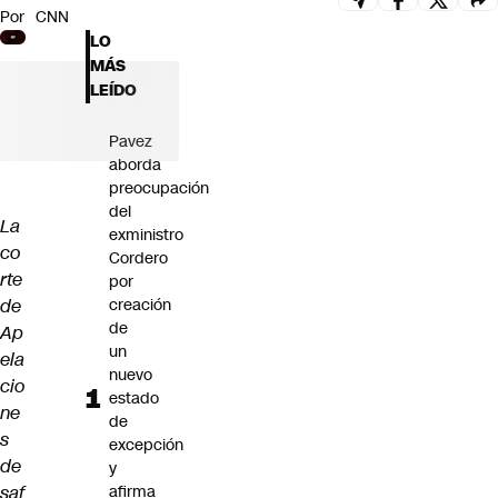
Por
CNN
Futuro 360
LO
Opinión
MÁS
LEÍDO
Pavez
aborda
preocupación
del
La
exministro
co
Cordero
rte
por
de
creación
de
Ap
un
ela
nuevo
cio
estado
ne
de
s
excepción
de
y
saf
afirma