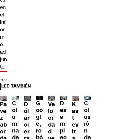
en
el
inf
or
m
e
ad
jun
to.
LEE TAMBIÉN
C
C
G
D
Pa
D
Ve
K
ol
ol
oo
es
ve
ól
lo
as
u
us
gl
e
z
ar
ci
t
m
ió
e,
m
ab
ci
da
ev
na
n
ro
pl
or
er
d
it
de
de
bó
eo
da
ra
ve
a