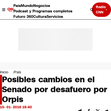
País
Mundo
Negocios
Radio
Podcast y Programas completos
CNN
Futuro 360
Cultura
Servicios
País
Mundo
Negocios
Inicio
País
Posibles cambios en el
Deportes
Programas completos
Senado por desafuero por
Cultura
Servicios
Orpis
Bits
CNN Data
15- 01- 2016 16:40
CNN tiempo