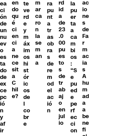
en
ac
m
rd
ea
te
ra
la
do
io
ar
id
ci
ve
pu
pu
qu
ne
ca
a
ón
rd
nt
er
é
s
ro
de
de
e
a
ta
ci
de
n
23
un
y
tr
a
en
Fa
la
.0
nu
m
as
ca
ci
r
se
00
ev
áx
ob
m
a
m
m
pu
o
im
ra
bi
ne
ac
an
es
es
os
s
os
ce
ia
a
to
ta
hi
de
:
sit
s
s
do
st
re
“S
a
A
de
de
ór
m
e
C
hu
tr
ex
ic
od
pu
hil
m
ab
ce
os
el
ed
e?
ad
aj
pc
de
ac
e
a
o
ió
l
ió
pe
a
en
n
co
n
rf
be
jul
y
br
ec
ne
io
af
e
ci
fi
ir
on