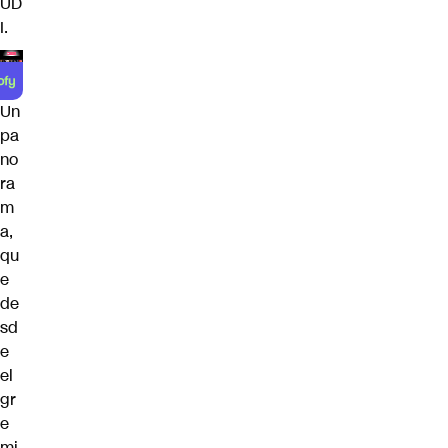
UD
I.
Un
pa
no
ra
m
a,
qu
e
de
sd
e
el
gr
e
mi