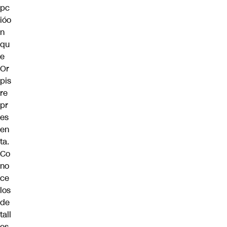
pc
ióo
n
qu
e
Or
pis
re
pr
es
en
ta.
Co
no
ce
los
de
tall
es