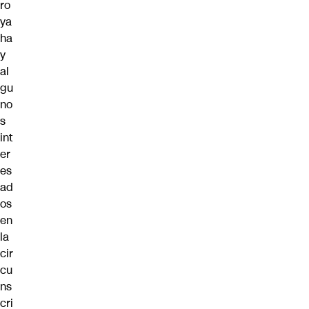
ro
ya
ha
y
al
gu
no
s
int
er
es
ad
os
en
la
cir
cu
ns
cri