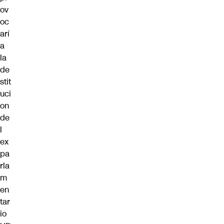
ov
oc
arí
a
la
de
stit
uci
on
de
l
ex
pa
rla
m
en
tar
io