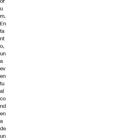
ór
u
m.
En
ta
nt
o,
un
a
ev
en
tu
al
co
nd
en
a
de
un