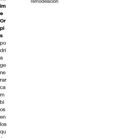
remodelación
im
e
Or
pi
s
po
drí
a
ge
ne
rar
ca
m
bi
os
en
los
qu