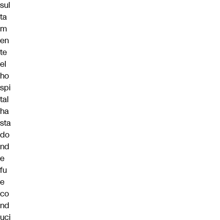
sul
ta
m
en
te
el
ho
spi
tal
ha
sta
do
nd
e
fu
e
co
nd
uci