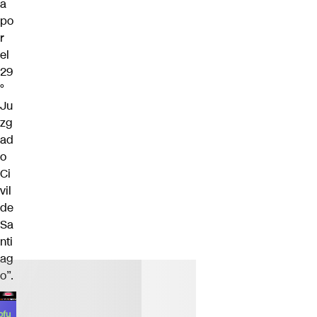
a
po
r
el
29
°
Ju
zg
ad
o
Ci
vil
de
Sa
nti
ag
o”.