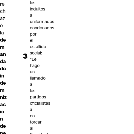
los
re
indultos
ch
a
az
uniformados
ó
condenados
la
por
de
el
estallido
m
social:
an
"Le
da
hago
de
un
in
llamado
de
a
m
los
partidos
niz
oficialistas
ac
a
ió
no
n
torear
de
al
pe