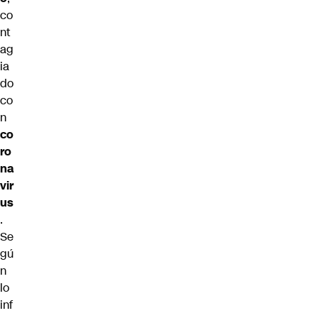
co
nt
ag
ia
do
co
n
co
ro
na
vir
us
.
Se
gú
n
lo
inf