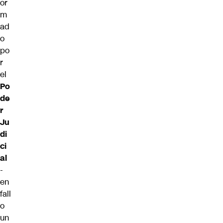
or
m
ad
o
po
r
el
Po
de
r
Ju
di
ci
al
-
en
fall
o
un