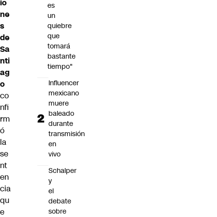
io
es
ne
un
s
quiebre
que
de
tomará
Sa
bastante
nti
tiempo"
ag
Influencer
o
mexicano
co
muere
nfi
baleado
rm
durante
ó
transmisión
la
en
se
vivo
nt
Schalper
en
y
cia
el
qu
debate
sobre
e