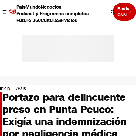
País
Mundo
Negocios
Radio
Podcast y Programas completos
CNN
Futuro 360
Cultura
Servicios
País
Mundo
Negocios
Inicio
País
Portazo para delincuente
Deportes
Programas completos
preso en Punta Peuco:
Cultura
Servicios
Exigía una indemnización
Bits
CNN Data
por negligencia médica
CNN tiempo