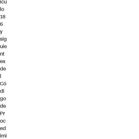
ícu
lo
18
6
y
sig
uie
nt
es
de
l
Có
di
go
de
Pr
oc
ed
imi