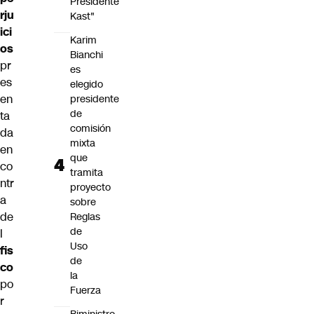
Presidente
rju
Kast"
ici
Karim
os
Bianchi
pr
es
es
elegido
en
presidente
de
ta
comisión
da
mixta
en
que
co
tramita
ntr
proyecto
a
sobre
de
Reglas
de
l
Uso
fis
de
co
la
po
Fuerza
r