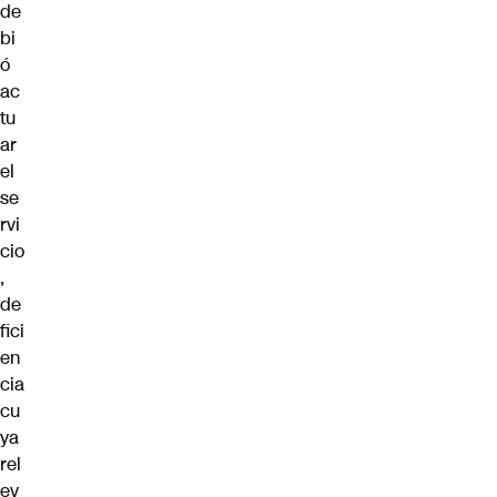
de
bi
ó
ac
tu
ar
el
se
rvi
cio
,
de
fici
en
cia
cu
ya
rel
ev