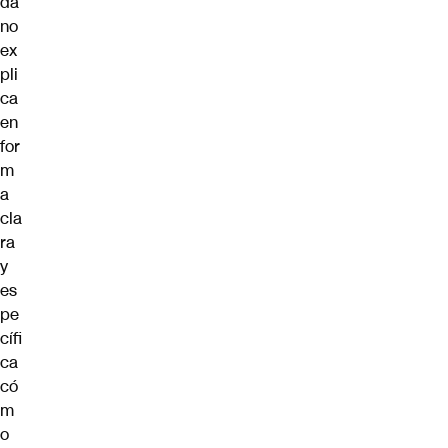
da
no
ex
pli
ca
en
for
m
a
cla
ra
y
es
pe
cífi
ca
có
m
o