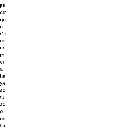
jui
cio
qu
e
Ge
nd
ar
m
erí
a
ha
ya
ac
tu
ad
o
en
for