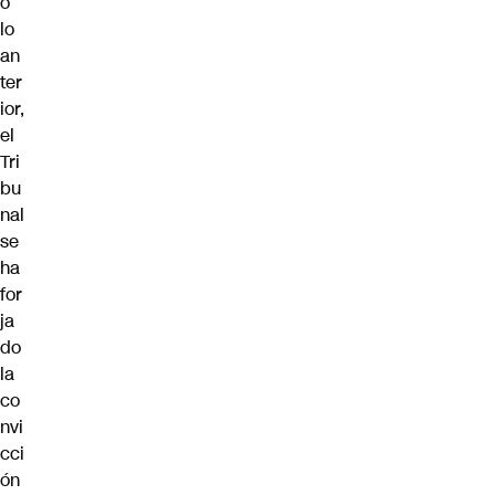
o
lo
an
ter
ior,
el
Tri
bu
nal
se
ha
for
ja
do
la
co
nvi
cci
ón