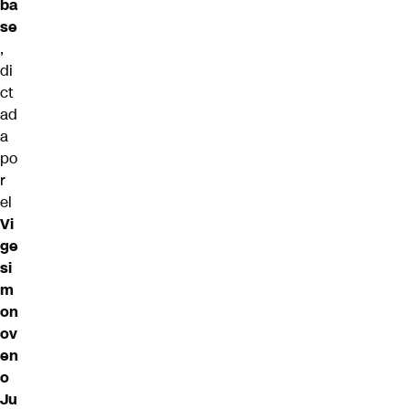
ba
se
,
di
ct
ad
a
po
r
el
Vi
ge
si
m
on
ov
en
o
Ju