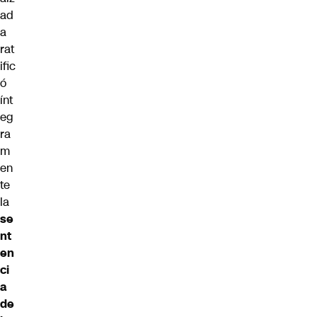
ad
a
rat
ific
ó
ínt
eg
ra
m
en
te
la
se
nt
en
ci
a
de