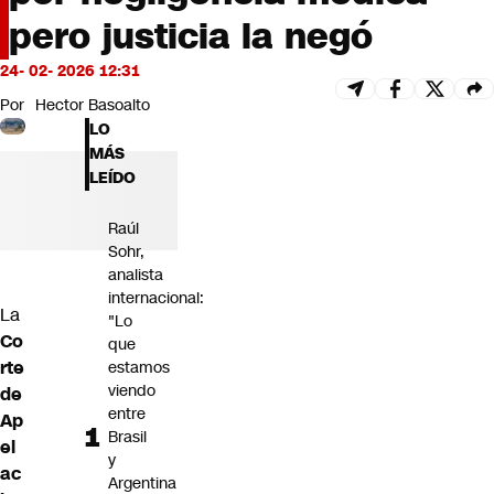
Futuro 360
pero justicia la negó
Opinión
24- 02- 2026 12:31
Por
Hector Basoalto
LO
MÁS
LEÍDO
Raúl
Sohr,
analista
internacional:
La
"Lo
Co
que
rte
estamos
viendo
de
entre
Ap
Brasil
el
y
ac
Argentina