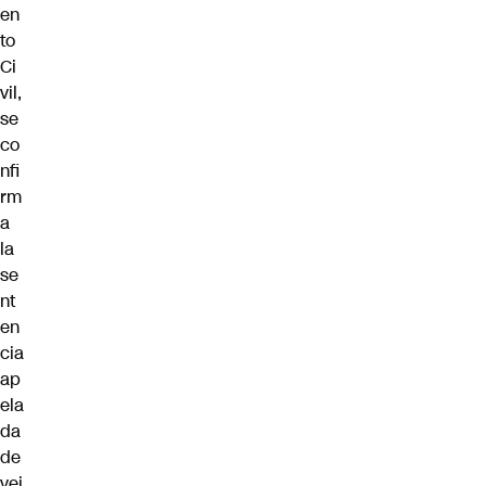
en
to
Ci
vil,
se
co
nfi
rm
a
la
se
nt
en
cia
ap
ela
da
de
vei