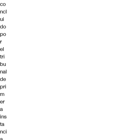
co
ncl
ui
do
po
r
el
tri
bu
nal
de
pri
m
er
a
ins
ta
nci
a.