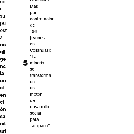
Biministro
un
Mas
a
por
su
contratación
pu
de
est
196
a
jóvenes
en
ne
Collahuasi:
gli
"La
ge
minería
nc
se
ia
transforma
en
en
at
un
motor
en
de
ci
desarrollo
ón
social
sa
para
nit
Tarapacá"
ari