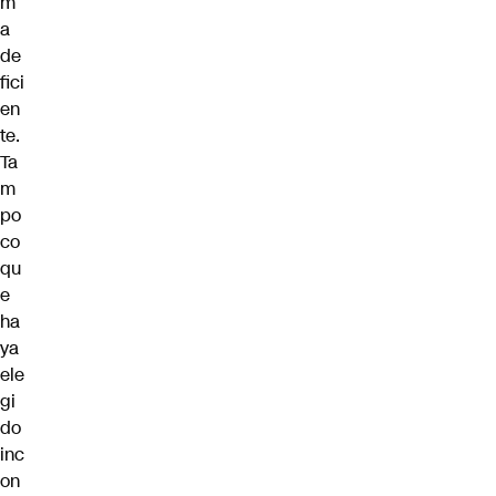
m
a
de
fici
en
te.
Ta
m
po
co
qu
e
ha
ya
ele
gi
do
inc
on