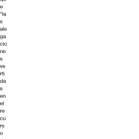
e
“la
s
ale
ga
cio
ne
s
ve
rti
da
s
en
el
re
cu
rs
o