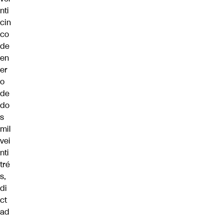
nti
cin
co
de
en
er
o
de
do
s
mil
vei
nti
tré
s,
di
ct
ad