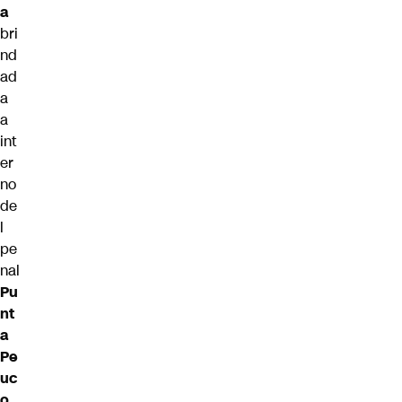
a
bri
nd
ad
a
a
int
er
no
de
l
pe
nal
Pu
nt
a
Pe
uc
o
,