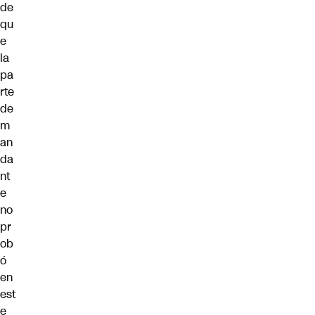
de
qu
e
la
pa
rte
de
m
an
da
nt
e
no
pr
ob
ó
en
est
e