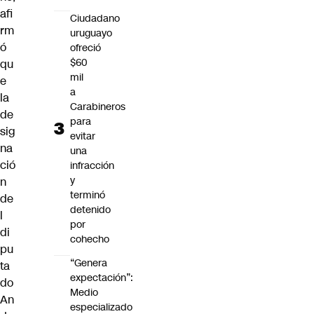
afi
Ciudadano
rm
uruguayo
ó
ofreció
$60
qu
mil
e
a
la
Carabineros
de
para
sig
evitar
na
una
ció
infracción
y
n
terminó
de
detenido
l
por
di
cohecho
pu
“Genera
ta
expectación”:
do
Medio
An
especializado