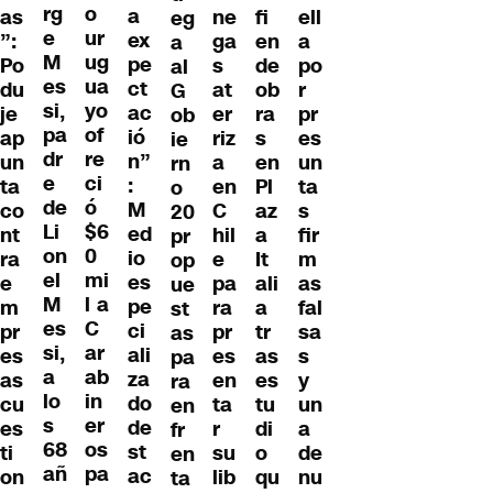
rg
o
a
ne
fi
ell
as
eg
e
ur
ex
ga
en
a
”:
a
M
ug
pe
s
de
po
Po
al
es
ua
ct
at
ob
r
du
G
si,
yo
ac
er
ra
pr
je
ob
pa
of
ió
riz
s
es
ap
ie
dr
re
n”
a
en
un
un
rn
e
ci
:
en
Pl
ta
ta
o
de
ó
M
C
az
s
co
20
Li
$6
ed
hil
a
fir
nt
pr
on
0
io
e
It
m
ra
op
el
mi
es
pa
ali
as
e
ue
M
l a
pe
ra
a
fal
m
st
es
C
ci
pr
tr
sa
pr
as
si,
ar
ali
es
as
s
es
pa
a
ab
za
en
es
y
as
ra
lo
in
do
ta
tu
un
cu
en
s
er
de
r
di
a
es
fr
68
os
st
su
o
de
ti
en
añ
pa
ac
lib
qu
nu
on
ta