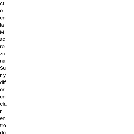
ct
o
en
la
M
ac
ro
zo
na
Su
r y
dif
er
en
cia
r
en
tre
de