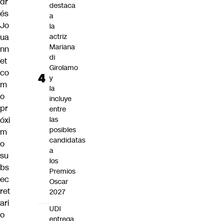
dr
destaca
és
a
Jo
la
ua
actriz
Mariana
nn
di
et
Girolamo
co
y
m
la
o
incluye
pr
entre
óxi
las
posibles
m
candidatas
o
a
su
los
bs
Premios
ec
Oscar
ret
2027
ari
UDI
o
entrega