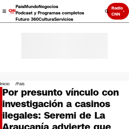
País
Mundo
Negocios
Radio
Podcast y Programas completos
CNN
Futuro 360
Cultura
Servicios
País
Mundo
Negocios
Inicio
País
Por presunto vínculo con
Deportes
Programas completos
investigación a casinos
Cultura
Servicios
ilegales: Seremi de La
Bits
CNN Data
Araucanía advierte que
CNN tiempo