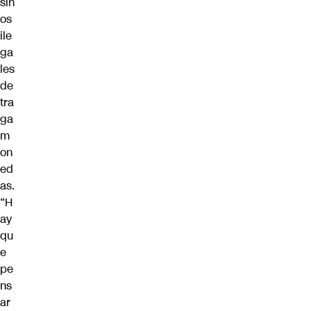
sin
os
ile
ga
les
de
tra
ga
m
on
ed
as.
“H
ay
qu
e
pe
ns
ar