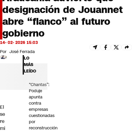
Futuro 360
designación de Jouannet
Opinión
abre “flanco” al futuro
gobierno
14- 02- 2026 15:03
Por
José Ferrada
LO
MÁS
LEÍDO
“Chantas”:
Poduje
apunta
contra
El
empresas
se
cuestionadas
re
por
mi
reconstrucción