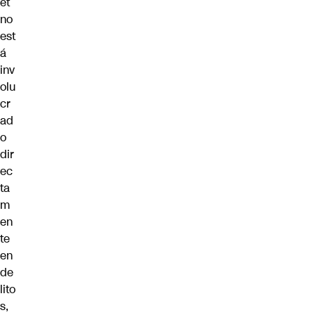
et
no
est
á
inv
olu
cr
ad
o
dir
ec
ta
m
en
te
en
de
lito
s,