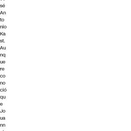
sé
An
to
nio
Ka
st.
Au
nq
ue
re
co
no
ció
qu
e
Jo
ua
nn