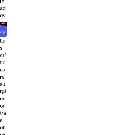
m
ad
os.
La
s
crí
tic
as
re
su
rgi
er
on
tra
s
ofi
cia