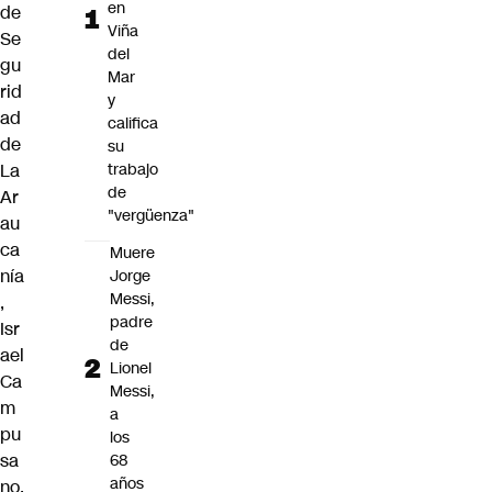
en
de
Viña
Se
del
gu
Mar
rid
y
ad
califica
de
su
La
trabajo
de
Ar
"vergüenza"
au
ca
Muere
nía
Jorge
Messi,
,
padre
Isr
de
ael
Lionel
Ca
Messi,
m
a
pu
los
sa
68
años
no,