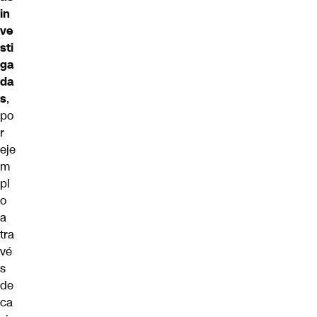
in
ve
sti
ga
da
s
,
po
r
eje
m
pl
o
a
tra
vé
s
de
ca