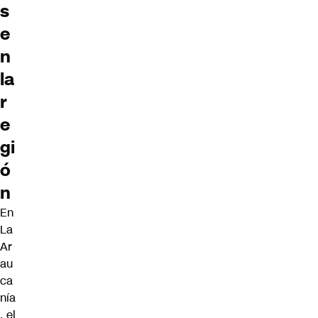
s
e
n
la
r
e
gi
ó
n
En
La
Ar
au
ca
nía
, el