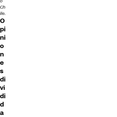
o
Ch
ile
.
O
pi
ni
o
n
e
s
di
vi
di
d
a