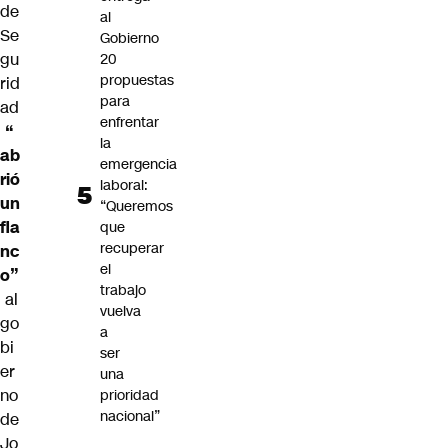
de
al
Se
Gobierno
gu
20
propuestas
rid
para
ad
enfrentar
“
la
ab
emergencia
rió
laboral:
un
“Queremos
fla
que
recuperar
nc
el
o”
trabajo
al
vuelva
go
a
bi
ser
er
una
no
prioridad
nacional”
de
Jo