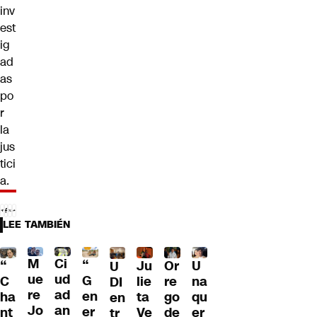
inv
est
ig
ad
as
po
r
la
jus
tici
a.
LEE TAMBIÉN
M
Ci
“
Ju
Or
U
“
U
ue
ud
G
lie
re
na
C
DI
re
ad
en
ta
go
qu
ha
en
Jo
an
er
Ve
de
er
nt
tr