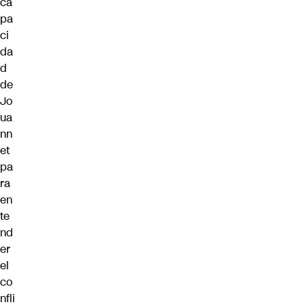
ca
pa
ci
da
d
de
Jo
ua
nn
et
pa
ra
en
te
nd
er
el
co
nfli