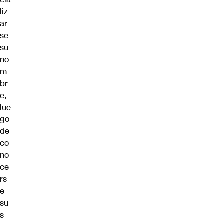
liz
ar
se
su
no
m
br
e,
lue
go
de
co
no
ce
rs
e
su
s