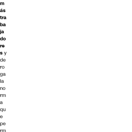
m
ás
tra
ba
ja
do
re
s
y
de
ro
ga
la
no
rm
a
qu
e
pe
rm