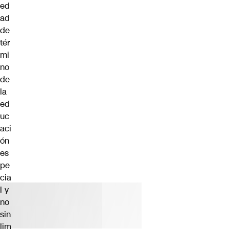
ed
ad
de
tér
mi
no
de
la
ed
uc
aci
ón
es
pe
cia
l y
no
sin
lim