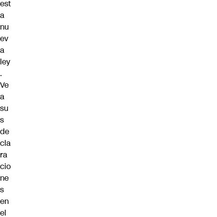
est
a
nu
ev
a
ley
.
Ve
a
su
s
de
cla
ra
cio
ne
s
en
el