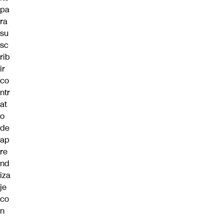
pa
ra
su
sc
rib
ir
co
ntr
at
o
de
ap
re
nd
iza
je
co
n