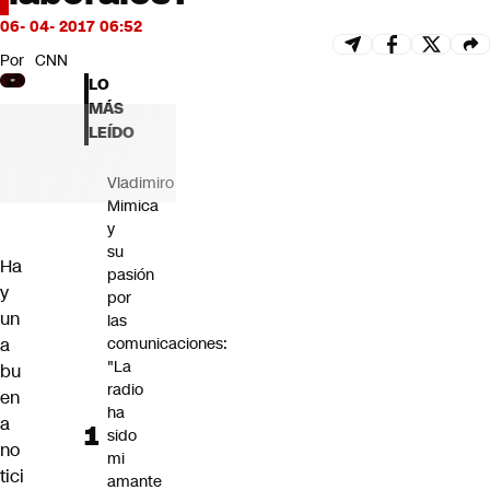
Futuro 360
06- 04- 2017 06:52
Opinión
Por
CNN
LO
MÁS
LEÍDO
Vladimiro
Mimica
y
su
Ha
pasión
y
por
un
las
a
comunicaciones:
"La
bu
radio
en
ha
a
sido
no
mi
tici
amante