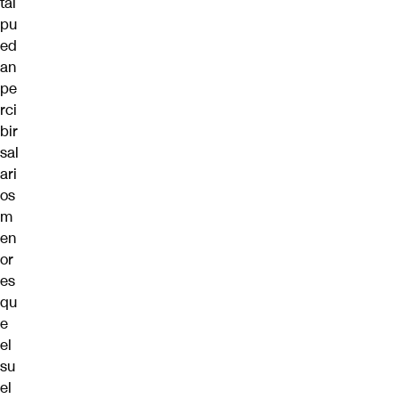
tal
pu
ed
an
pe
rci
bir
sal
ari
os
m
en
or
es
qu
e
el
su
el