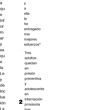
a
y
qu
a
ella
e
le
inf
he
or
entregado
m
mis
ar
mejores
y
esfuerzos"
es
Tres
qu
adultos
e
quedan
la
en
Le
prisión
preventiva
y
y
de
adolescente
Inc
en
lus
internación
ión
provisoria
La
tras