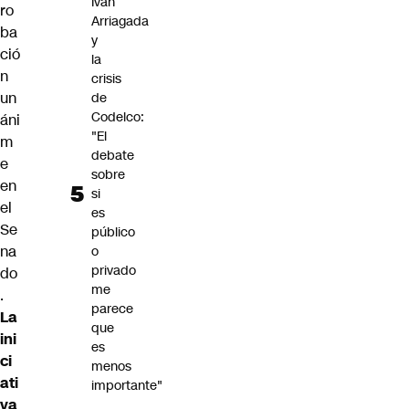
Iván
ro
Arriagada
ba
y
ció
la
n
crisis
un
de
Codelco:
áni
"El
m
debate
e
sobre
en
si
el
es
Se
público
na
o
privado
do
me
.
parece
La
que
ini
es
ci
menos
ati
importante"
va