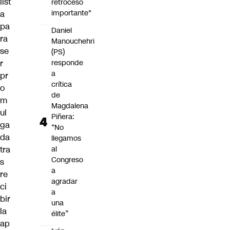
list
retroceso
importante"
a
pa
Daniel
ra
Manouchehri
se
(PS)
r
responde
a
pr
crítica
o
de
m
Magdalena
ul
Piñera:
ga
“No
da
llegamos
tra
al
Congreso
s
a
re
agradar
ci
a
bir
una
la
élite”
ap