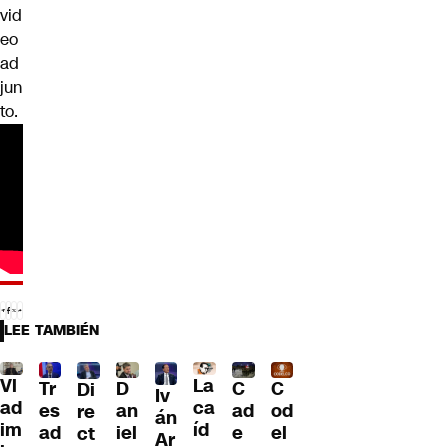
vid
eo
ad
jun
to.
LEE TAMBIÉN
Vl
La
Tr
D
C
C
Di
Iv
ad
ca
es
an
ad
od
re
án
im
íd
ad
iel
e
el
ct
Ar