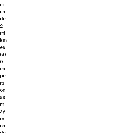
m
ás
de
2
mil
lon
es
60
0
mil
pe
rs
on
as
m
ay
or
es
de