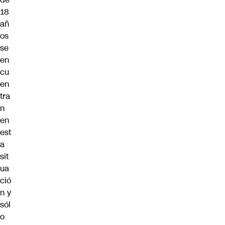
18
añ
os
se
en
cu
en
tra
n
en
est
a
sit
ua
ció
n y
sól
o