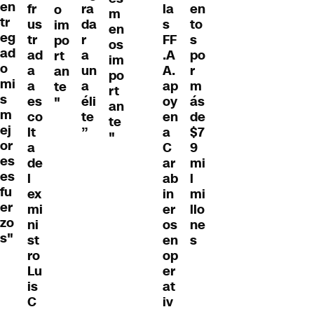
en
fr
ra
la
en
o
m
tr
us
da
s
to
im
en
eg
tr
r
FF
s
po
os
ad
ad
a
.A
po
rt
im
o
a
un
A.
r
an
po
mi
a
a
ap
m
te
rt
s
es
éli
oy
ás
"
an
m
co
te
en
de
te
ej
lt
”
a
$7
"
or
a
C
9
es
de
ar
mi
es
l
ab
l
fu
ex
in
mi
er
mi
er
llo
zo
ni
os
ne
s"
st
en
s
ro
op
Lu
er
is
at
C
iv