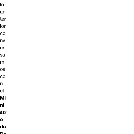
lo
an
ter
ior
co
nv
er
sa
m
os
co
n
el
Mi
ni
str
o
de
De