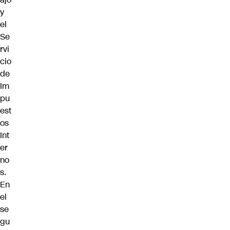
y
el
Se
rvi
cio
de
Im
pu
est
os
Int
er
no
s.
En
el
se
gu