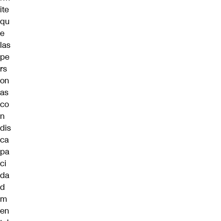
ite
qu
e
las
pe
rs
on
as
co
n
dis
ca
pa
ci
da
d
m
en