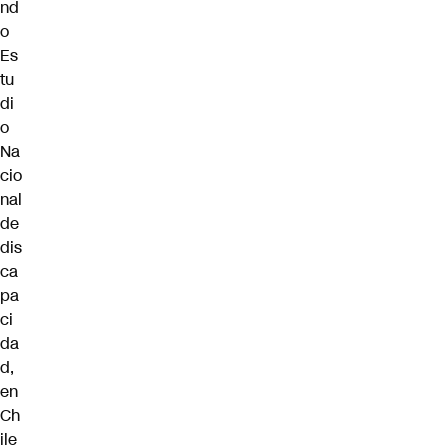
nd
o
Es
tu
di
o
Na
cio
nal
de
dis
ca
pa
ci
da
d,
en
Ch
ile