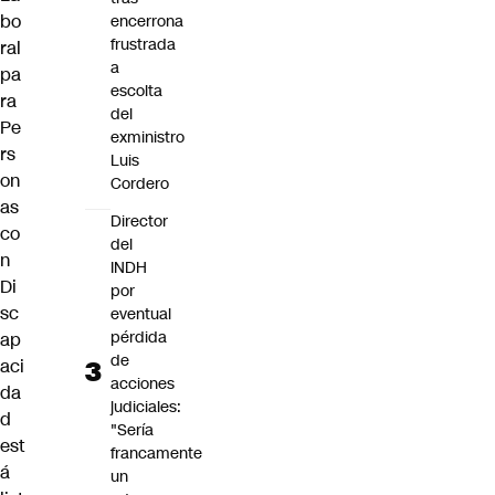
bo
encerrona
frustrada
ral
a
pa
escolta
ra
del
Pe
exministro
rs
Luis
on
Cordero
as
Director
co
del
n
INDH
Di
por
sc
eventual
pérdida
ap
de
aci
acciones
da
judiciales:
d
"Sería
est
francamente
á
un