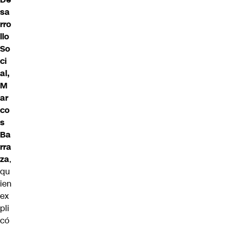
sa
rro
llo
So
ci
al,
M
ar
co
s
Ba
rra
za
,
qu
ien
ex
pli
có