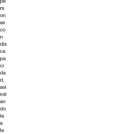
pe
rs
on
as
co
n
dis
ca
pa
ci
da
d,
asi
mil
án
do
la
a
la