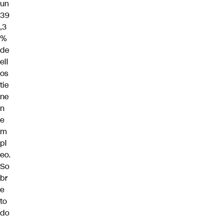
un
39
,3
%
de
ell
os
tie
ne
n
e
m
pl
eo.
So
br
e
to
do