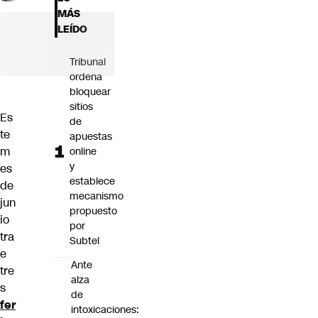
Futuro 360
MÁS
Opinión
LEÍDO
Tribunal
ordena
bloquear
sitios
Es
de
te
apuestas
m
online
y
es
establece
de
mecanismo
jun
propuesto
io
por
tra
Subtel
e
Ante
tre
alza
s
de
fer
intoxicaciones: