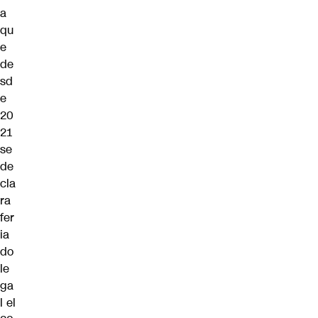
a
qu
e
de
sd
e
20
21
se
de
cla
ra
fer
ia
do
le
ga
l el