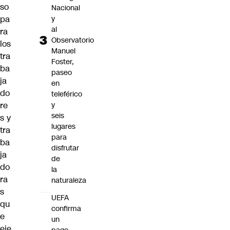
so
Nacional
y
pa
al
ra
Observatorio
los
Manuel
tra
Foster,
ba
paseo
ja
en
do
teleférico
y
re
seis
s y
lugares
tra
para
ba
disfrutar
ja
de
do
la
ra
naturaleza
s
UEFA
qu
confirma
e
un
eje