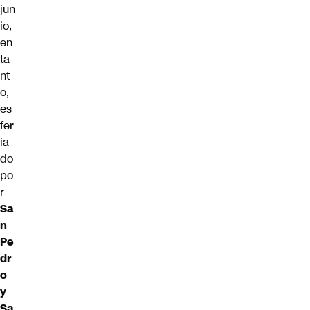
jun
io,
en
ta
nt
o,
es
fer
ia
do
po
r
Sa
n
Pe
dr
o
y
Sa