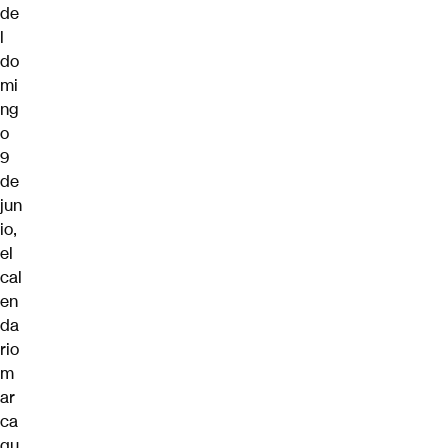
de
l
do
mi
ng
o
9
de
jun
io,
el
cal
en
da
rio
m
ar
ca
qu