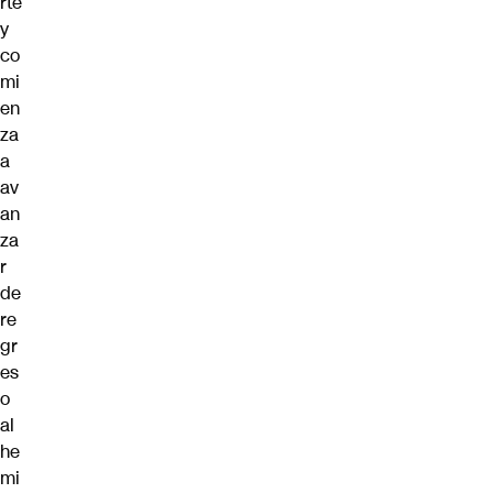
rte
y
co
mi
en
za
a
av
an
za
r
de
re
gr
es
o
al
he
mi