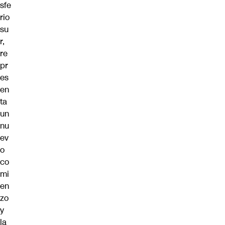
sfe
rio
su
r,
re
pr
es
en
ta
un
nu
ev
o
co
mi
en
zo
y
la