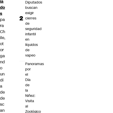
ia
Diputados
do
buscan
exigir
s
cierres
pa
de
ra
seguridad
Ch
infantil
ile,
en
ot
líquidos
or
de
vapeo
ga
nd
Panoramas
o
por
un
el
Día
dí
de
a
la
de
Niñez:
de
Visita
sc
al
an
Zoológico