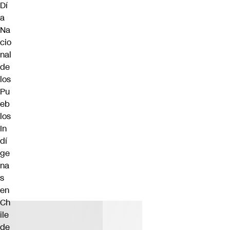
Dí
a
Na
cio
nal
de
los
Pu
eb
los
In
dí
ge
na
s
en
Ch
ile
de