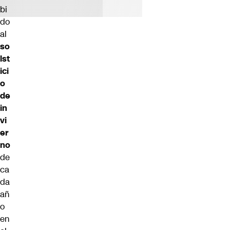
bi
do
al
so
lst
ici
o
de
in
vi
er
no
de
ca
da
añ
o
en