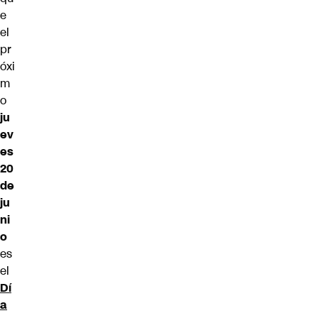
e
el
pr
óxi
m
o
ju
ev
es
20
de
ju
ni
o
es
el
Dí
a