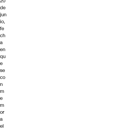
20
de
jun
io,
fe
ch
a
en
qu
e
se
co
n
m
e
m
or
a
el