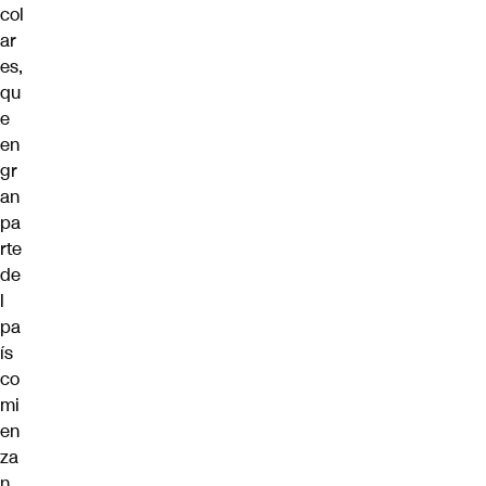
col
ar
es,
qu
e
en
gr
an
pa
rte
de
l
pa
ís
co
mi
en
za
n