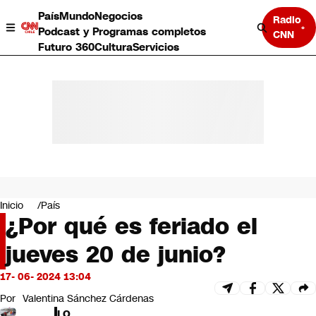
País
Mundo
Negocios
Radio
Podcast y Programas completos
CNN
Futuro 360
Cultura
Servicios
País
Mundo
Negocios
Inicio
País
¿Por qué es feriado el
Deportes
Programas completos
jueves 20 de junio?
Cultura
Servicios
17- 06- 2024 13:04
Bits
CNN Data
Por
Valentina Sánchez Cárdenas
CNN tiempo
LO