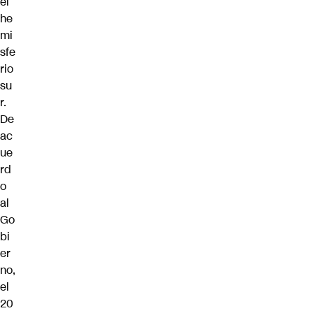
el
he
mi
sfe
rio
su
r.
De
ac
ue
rd
o
al
Go
bi
er
no,
el
20