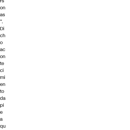
rs
on
as
”.
Di
ch
o
ac
on
te
ci
mi
en
to
da
pi
e
a
qu