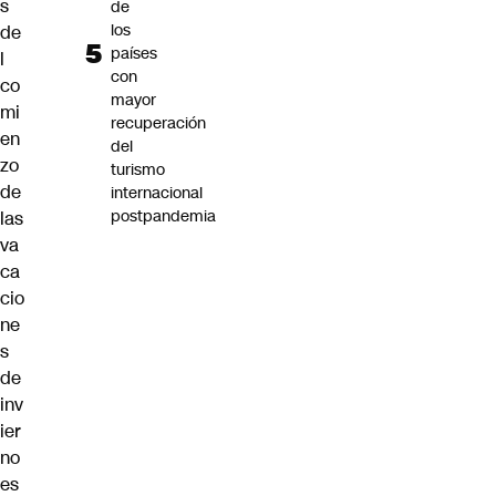
s
de
los
de
países
l
con
co
mayor
mi
recuperación
en
del
zo
turismo
de
internacional
postpandemia
las
va
ca
cio
ne
s
de
inv
ier
no
es