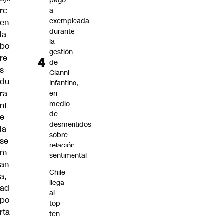
pago
rc
a
exempleada
en
durante
la
la
bo
gestión
re
de
s
Gianni
du
Infantino,
ra
en
medio
nt
de
e
desmentidos
la
sobre
se
relación
m
sentimental
an
Chile
a,
llega
ad
al
po
top
rta
ten