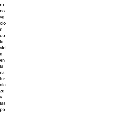
re
no
va
ció
n
de
la
vid
a
en
la
na
tur
ale
za
y
las
pe