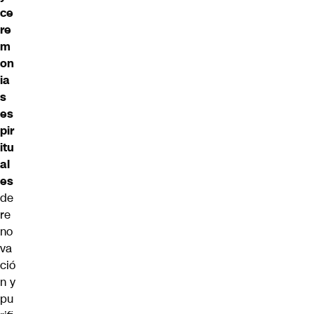
ce
re
m
on
ia
s
es
pir
itu
al
es
de
re
no
va
ció
n y
pu