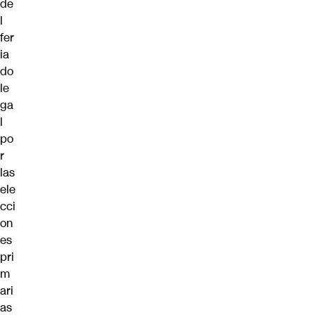
de
l
fer
ia
do
le
ga
l
po
r
las
ele
cci
on
es
pri
m
ari
as