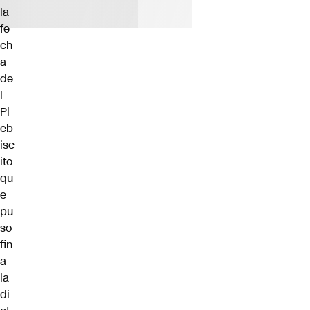
la
fe
ch
a
de
l
Pl
eb
isc
ito
qu
e
pu
so
fin
a
la
di