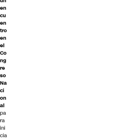
un
en
cu
en
tro
en
el
Co
ng
re
so
Na
ci
on
al
pa
ra
ini
cia