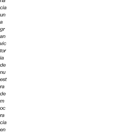
ha
cia
un
a
gr
an
vic
tor
ia
de
nu
est
ra
de
m
oc
ra
cia
en