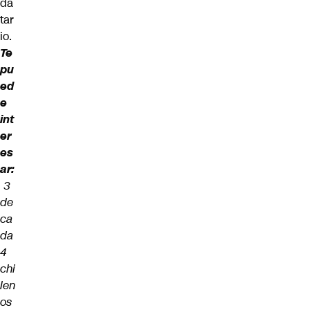
da
tar
io.
Te
pu
ed
e
int
er
es
ar:
3
de
ca
da
4
chi
len
os