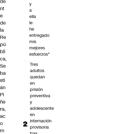
de
y
nt
a
e
ella
de
le
he
la
entregado
Re
mis
pú
mejores
bli
esfuerzos"
ca,
Tres
Se
adultos
ba
quedan
sti
en
án
prisión
Pi
preventiva
ñe
y
adolescente
ra,
en
ac
internación
o
provisoria
m
tras