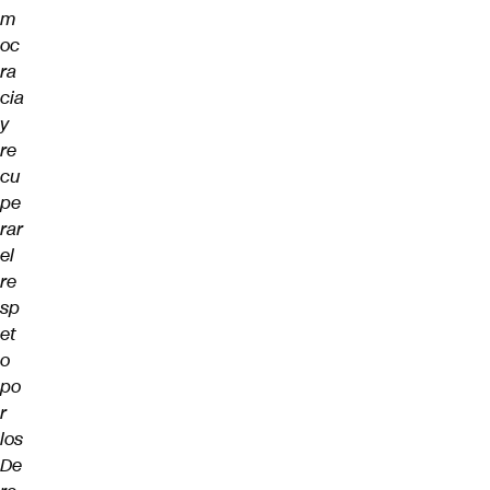
m
oc
ra
cia
y
re
cu
pe
rar
el
re
sp
et
o
po
r
los
De