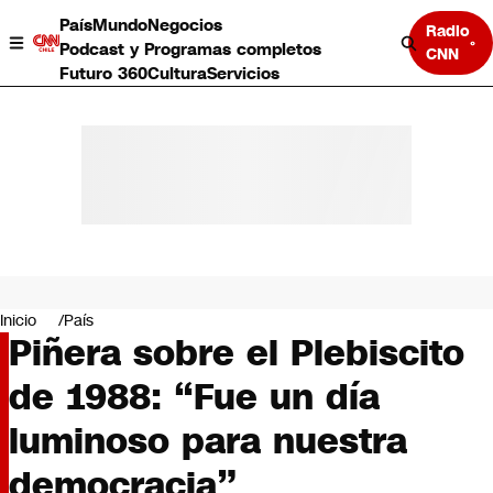
País
Mundo
Negocios
Radio
Podcast y Programas completos
CNN
Futuro 360
Cultura
Servicios
País
Mundo
Negocios
Inicio
País
Piñera sobre el Plebiscito
Deportes
Programas completos
de 1988: “Fue un día
Cultura
Servicios
luminoso para nuestra
Bits
CNN Data
democracia”
CNN tiempo