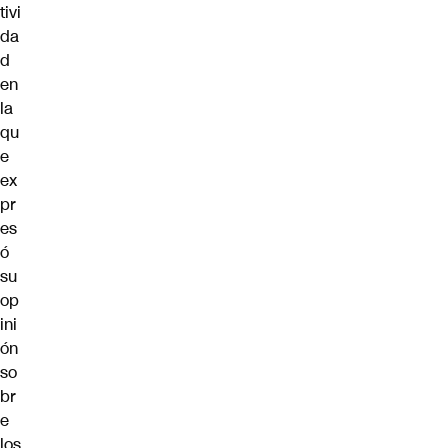
tivi
da
d
en
la
qu
e
ex
pr
es
ó
su
op
ini
ón
so
br
e
los