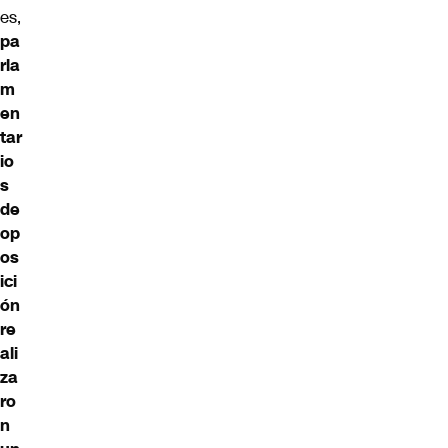
es,
pa
rla
m
en
tar
io
s
de
op
os
ici
ón
re
ali
za
ro
n