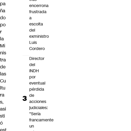
pa
encerrona
ña
frustrada
do
a
escolta
po
del
r
exministro
la
Luis
Mi
Cordero
nis
Director
tra
del
de
INDH
las
por
Cu
eventual
ltu
pérdida
ra
de
s,
acciones
judiciales:
asi
"Sería
sti
francamente
ó
un
est