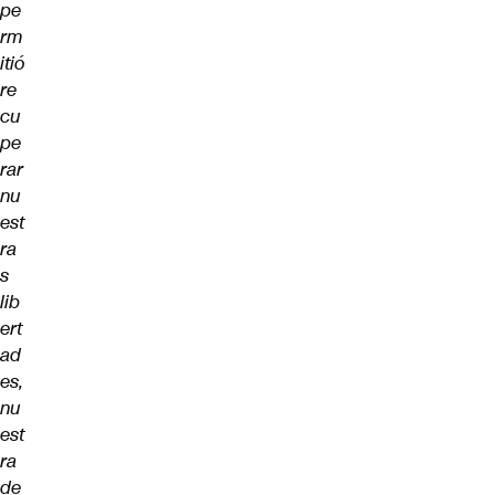
pe
rm
itió
re
cu
pe
rar
nu
est
ra
s
lib
ert
ad
es,
nu
est
ra
de