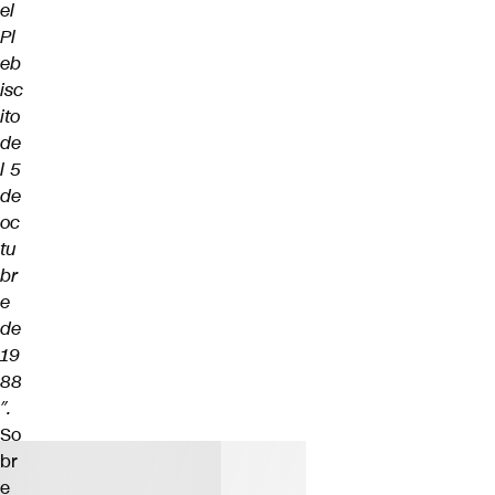
el
Pl
eb
isc
ito
de
l 5
de
oc
tu
br
e
de
19
88
″.
So
br
e