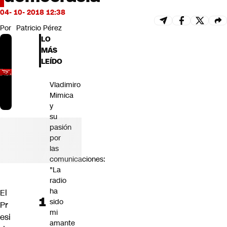
Futuro 360
04- 10- 2018 12:38
Opinión
Por
Patricio Pérez
LO
MÁS
LEÍDO
Vladimiro
Mimica
y
su
pasión
por
las
comunicaciones:
"La
radio
ha
El
sido
Pr
mi
esi
amante