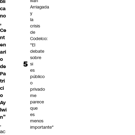
Iván
bli
Arriagada
ca
y
no
la
,
crisis
Ce
de
nt
Codelco:
en
"El
debate
ari
sobre
o
si
de
es
Pa
público
tri
o
ci
privado
o
me
parece
Ay
que
lwi
es
n”
menos
,
importante"
ac