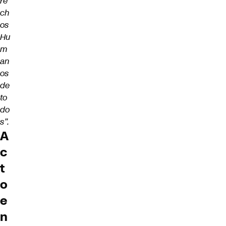
re
ch
os
Hu
m
an
os
de
to
do
s”.
A
c
t
o
e
n