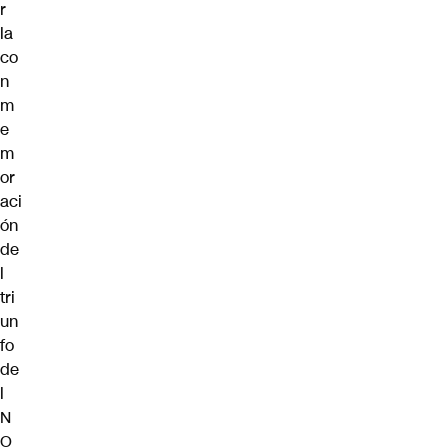
r
la
co
n
m
e
m
or
aci
ón
de
l
tri
un
fo
de
l
N
O