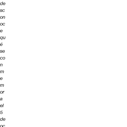
de
sc
on
oc
e
qu
é
se
co
n
m
e
m
or
a
el
5
de
oc