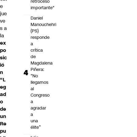
retroceso
e
importante"
jue
Daniel
ve
Manouchehri
s a
(PS)
la
responde
ex
a
po
crítica
de
sic
Magdalena
ió
Piñera:
n
“No
“L
llegamos
eg
al
ad
Congreso
o
a
agradar
de
a
un
una
Re
élite”
pu