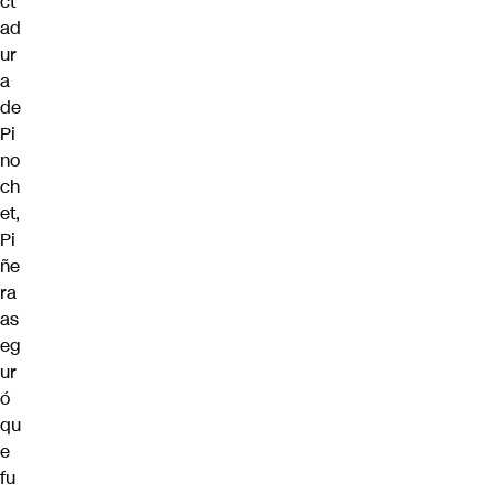
ct
ad
ur
a
de
Pi
no
ch
et,
Pi
ñe
ra
as
eg
ur
ó
qu
e
fu