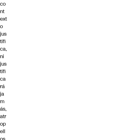
co
nt
ext
o
jus
tifi
ca,
ni
jus
tifi
ca
rá
ja
m
ás,
atr
op
ell
os