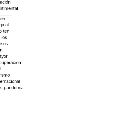
lación
ntimental
ile
ega al
p ten
 los
íses
on
ayor
cuperación
l
rismo
ternacional
ostpandemia