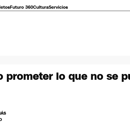
letos
Futuro 360
Cultura
Servicios
o prometer lo que no se 
MÁS
O