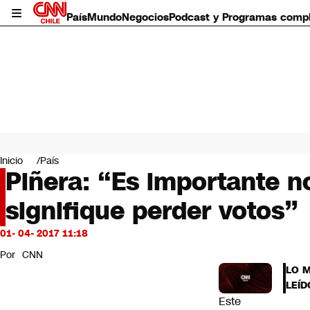
País
Mundo
Negocios
Podcast y Programas comp
País
Mundo
Inicio
País
Negocios
Piñera: “Es importante n
Deportes
signifique perder votos”
Programas completos
Cultura
Servicios
01- 04- 2017 11:18
Bits
Por
CNN
CNN Data
LO 
CNN tiempo
LEÍD
Futuro 360
Este
Opinión