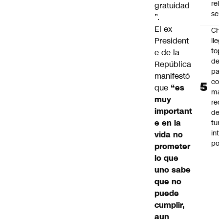
re
gratuidad
se
”.
El ex
Ch
President
ll
to
e de la
de
República
pa
manifestó
c
que
“es
m
muy
re
important
de
e en la
tu
in
vida no
p
prometer
lo que
uno sabe
que no
puede
cumplir,
aun