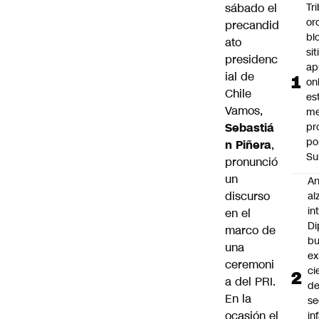
sábado el
Tr
or
precandid
bl
ato
si
presidenc
ap
ial de
on
Chile
es
Vamos,
me
Sebastiá
pr
po
n Piñera
,
Su
pronunció
un
An
discurso
al
in
en el
Di
marco de
b
una
ex
ceremoni
ci
a del PRI.
d
En la
se
ocasión el
in