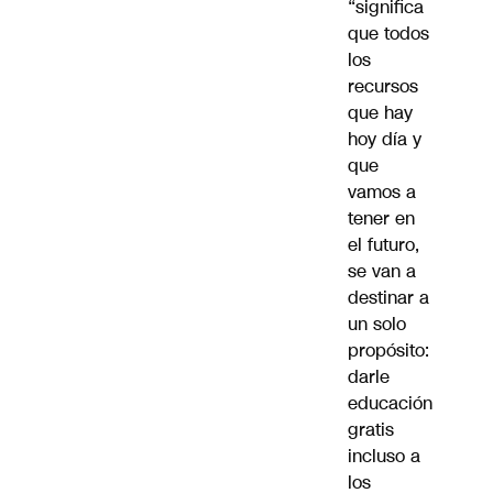
“significa
que todos
los
recursos
que hay
hoy día y
que
vamos a
tener en
el futuro,
se van a
destinar a
un solo
propósito:
darle
educación
gratis
incluso a
los