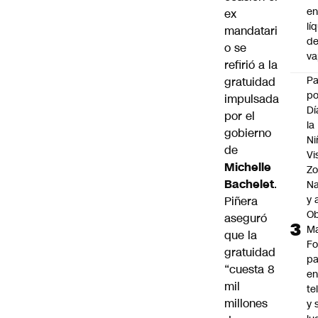
e
ex
lí
mandatari
d
o se
v
refirió a la
P
gratuidad
po
impulsada
Dí
por el
la
gobierno
Ni
de
Vi
Michelle
Zo
Bachelet
.
Na
y 
Piñera
Ob
aseguró
M
que la
Fo
gratuidad
p
“cuesta 8
e
mil
te
millones
y 