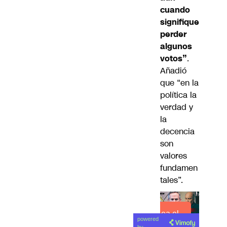
cuando
signifique
perder
algunos
votos”
.
Añadió
que “en la
política la
verdad y
la
decencia
son
valores
fundamen
tales”.
Lea el
powered
artículo