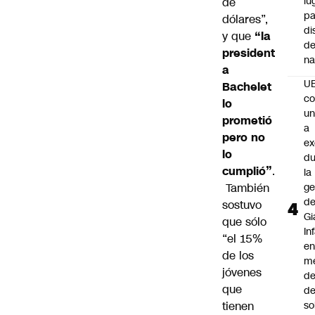
lu
de
pa
dólares”,
di
y que
“la
de
president
na
a
U
Bachelet
co
lo
un
prometió
a
pero no
e
lo
du
cumplió”
.
la
También
ge
d
sostuvo
Gi
que sólo
In
“el 15%
e
de los
m
jóvenes
d
que
de
tienen
so