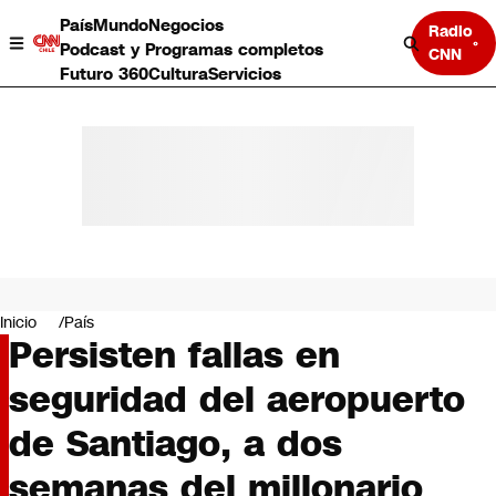
País
Mundo
Negocios
Radio
Podcast y Programas completos
CNN
Futuro 360
Cultura
Servicios
País
Mundo
Negocios
Inicio
País
Persisten fallas en
Deportes
Programas completos
seguridad del aeropuerto
Cultura
Servicios
de Santiago, a dos
Bits
CNN Data
semanas del millonario
CNN tiempo