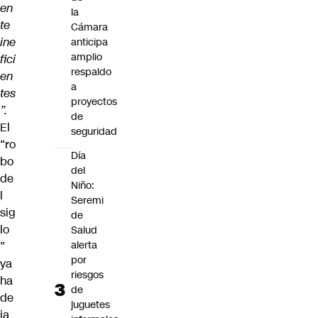
en
la
te
Cámara
ine
anticipa
amplio
fici
respaldo
en
a
tes
proyectos
”.
de
El
seguridad
“
ro
Día
bo
del
de
Niño:
l
Seremi
sig
de
lo
Salud
alerta
”
por
ya
riesgos
ha
de
de
juguetes
ja