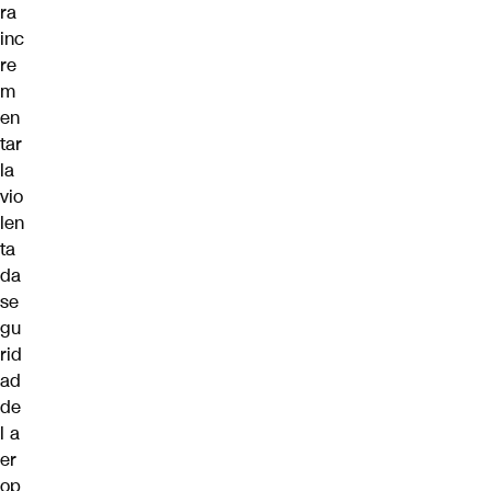
ra
inc
re
m
en
tar
la
vio
len
ta
da
se
gu
rid
ad
de
l a
er
op