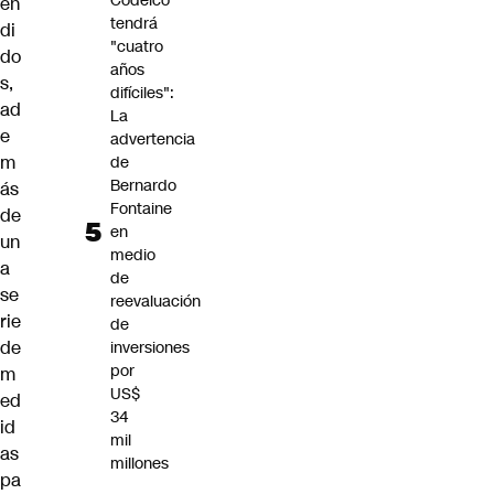
Codelco
en
tendrá
di
"cuatro
do
años
s,
difíciles":
ad
La
e
advertencia
m
de
Bernardo
ás
Fontaine
de
en
un
medio
a
de
se
reevaluación
rie
de
de
inversiones
por
m
US$
ed
34
id
mil
as
millones
pa