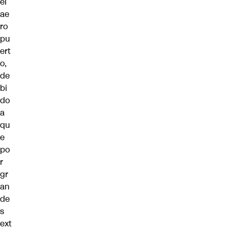
el
ae
ro
pu
ert
o,
de
bi
do
a
qu
e
po
r
gr
an
de
s
ext