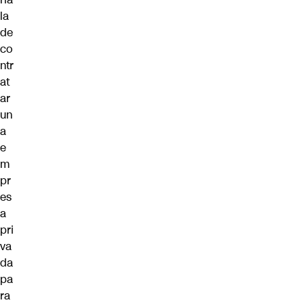
la
de
co
ntr
at
ar
un
a
e
m
pr
es
a
pri
va
da
pa
ra