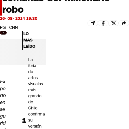
Futuro 360
robo
Opinión
26- 08- 2014 19:30
Por
CNN
LO
MÁS
LEÍDO
La
feria
de
artes
Ex
visuales
pe
más
rto
grande
en
de
Chile
se
confirma
gu
su
rid
versión