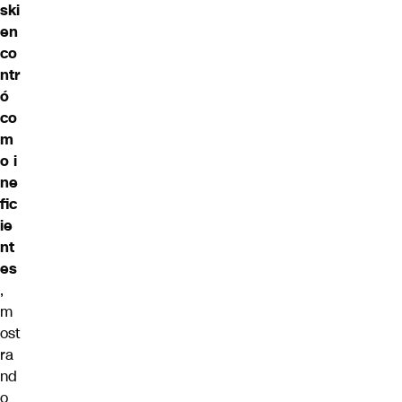
ski
en
co
ntr
ó
co
m
o
i
ne
fic
ie
nt
es
,
m
ost
ra
nd
o