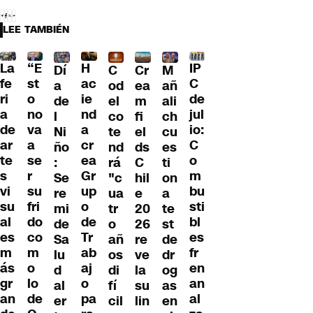
LEE TAMBIÉN
La
“E
H
IP
Dí
C
Cr
M
fe
st
ac
C
a
od
ea
añ
ri
o
ie
de
de
el
m
ali
a
no
nd
jul
l
co
fi
ch
de
va
a
io:
Ni
te
el
cu
ar
a
cr
C
ño
nd
ds
es
te
se
ea
o
:
rá
C
ti
s
r
Gr
m
Se
"c
hil
on
vi
su
up
bu
re
ua
e
a
su
fri
o
sti
mi
tr
20
te
al
do
de
bl
de
o
26
st
es
co
Tr
es
Sa
añ
re
de
m
m
ab
fr
lu
os
ve
dr
ás
o
aj
en
d
di
la
og
gr
lo
o
an
al
fí
su
as
an
de
pa
al
er
cil
lin
en