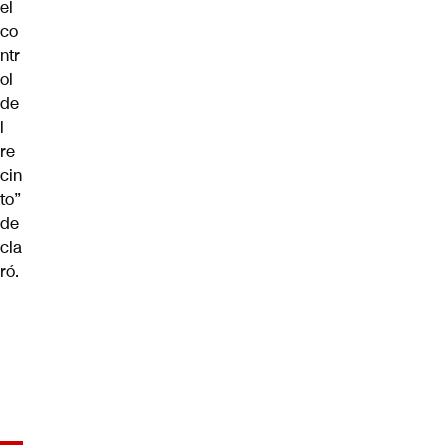
el
co
ntr
ol
de
l
re
cin
to”
de
cla
ró.