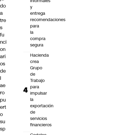
informales
do
y
a
entrega
recomendaciones
tre
para
s
la
fu
compra
nci
segura
on
Hacienda
ari
crea
os
Grupo
de
de
l
Trabajo
ae
para
ro
impulsar
pu
la
exportación
ert
de
o
servicios
su
financieros
sp