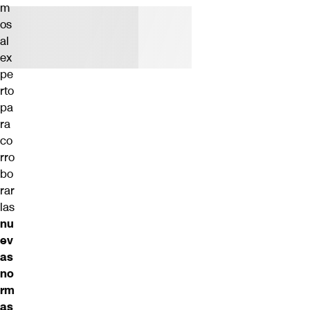
m
os
al
ex
pe
rto
pa
ra
co
rro
bo
rar
las
nu
ev
as
no
rm
as