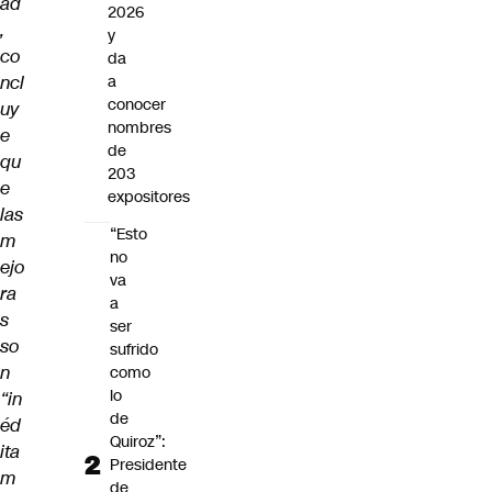
ad
2026
,
y
co
da
ncl
a
conocer
uy
nombres
e
de
qu
203
e
expositores
las
“Esto
m
no
ejo
va
ra
a
s
ser
so
sufrido
n
como
lo
“in
de
éd
Quiroz”:
ita
Presidente
m
de