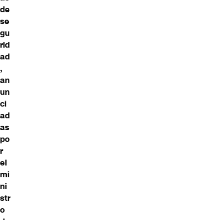
de
se
gu
rid
ad
,
an
un
ci
ad
as
po
r
el
mi
ni
str
o