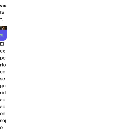
vis
ta
“.
El
ex
pe
rto
en
se
gu
rid
ad
ac
on
sej
ó