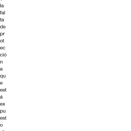
la
fal
ta
de
pr
ot
ec
ció
n
a
qu
e
est
á
ex
pu
est
o