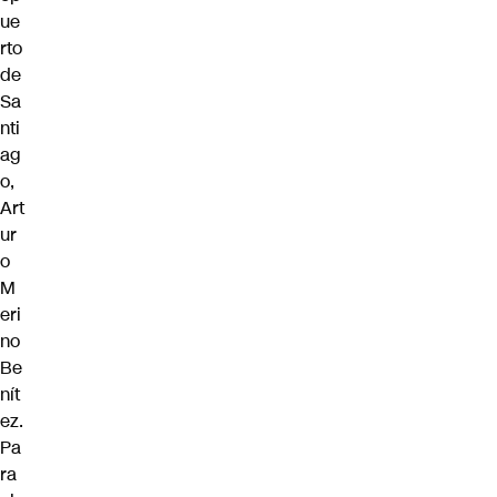
ue
rto
de
Sa
nti
ag
o,
Art
ur
o
M
eri
no
Be
nít
ez.
Pa
ra