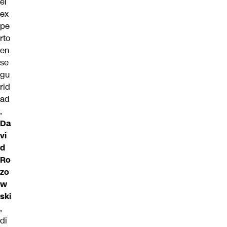
el
ex
pe
rto
en
se
gu
rid
ad
,
Da
vi
d
Ro
zo
w
ski
,
di