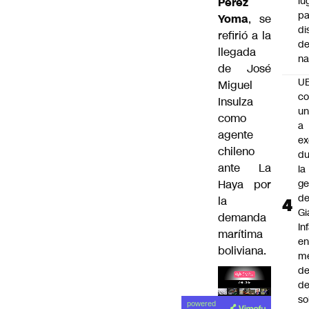
lu
Pérez
pa
Yoma
, se
di
refirió a la
de
llegada
na
de José
U
Miguel
co
Insulza
un
como
a
agente
e
chileno
du
ante La
la
Haya por
ge
d
la
Gi
demanda
In
marítima
e
boliviana.
m
d
de
Lea el
so
powered