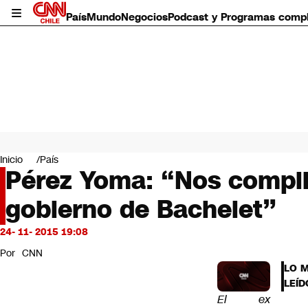
País
Mundo
Negocios
Podcast y Programas comp
País
Mundo
Inicio
País
Negocios
Pérez Yoma: “Nos compli
Deportes
gobierno de Bachelet”
Programas completos
Cultura
Servicios
24- 11- 2015 19:08
Bits
Por
CNN
CNN Data
LO 
CNN tiempo
LEÍD
Futuro 360
El ex
Opinión