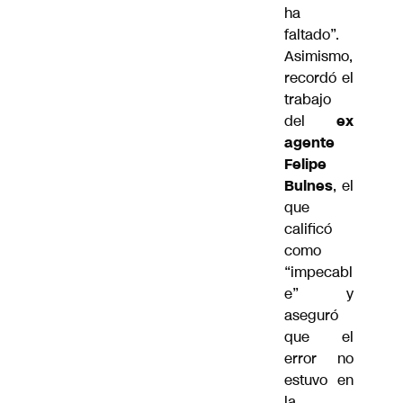
ha
faltado”.
Asimismo,
recordó el
trabajo
del
ex
agente
Felipe
Bulnes
, el
que
calificó
como
“impecabl
e” y
aseguró
que el
error no
estuvo en
la