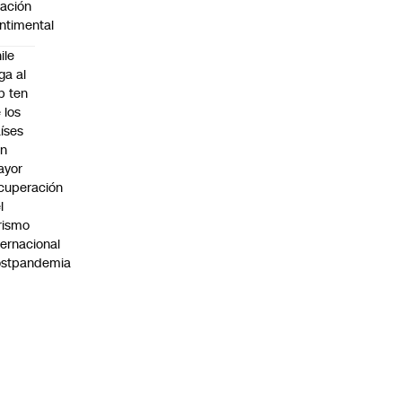
lación
ntimental
ile
ega al
p ten
 los
íses
on
ayor
cuperación
l
rismo
ternacional
ostpandemia