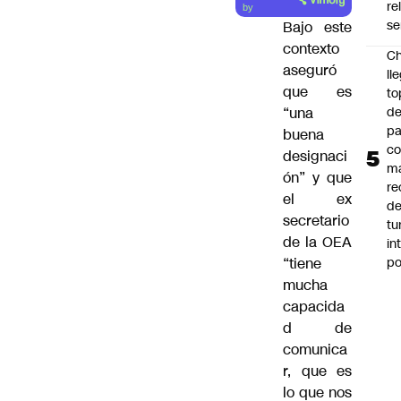
artículo
re
by
se
Bajo este
contexto
Ch
aseguró
ll
que es
to
de
“una
pa
buena
c
designaci
m
ón” y que
re
el ex
de
secretario
tu
de la OEA
in
p
“tiene
mucha
capacida
d de
comunica
r, que es
lo que nos