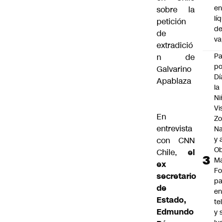
e
sobre la
lí
petición
d
de
v
extradició
P
n de
po
Galvarino
Dí
Apablaza
la
Ni
Vi
En
Zo
entrevista
Na
y 
con CNN
Ob
Chile,
el
M
ex
Fo
secretario
p
de
e
Estado,
te
Edmundo
y 