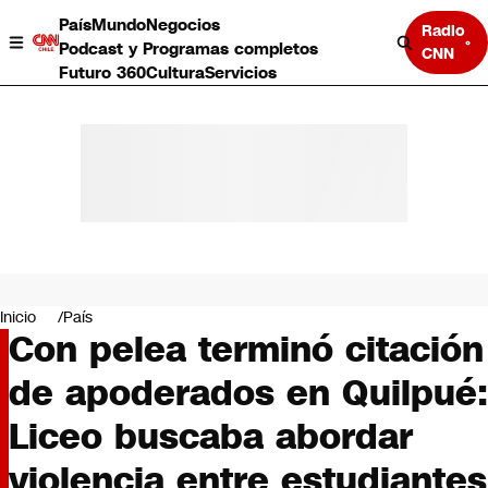
País
Mundo
Negocios
Radio
Podcast y Programas completos
CNN
Futuro 360
Cultura
Servicios
País
Mundo
Negocios
Inicio
País
Con pelea terminó citación
Deportes
Programas completos
de apoderados en Quilpué:
Cultura
Servicios
Liceo buscaba abordar
Bits
CNN Data
violencia entre estudiantes
CNN tiempo