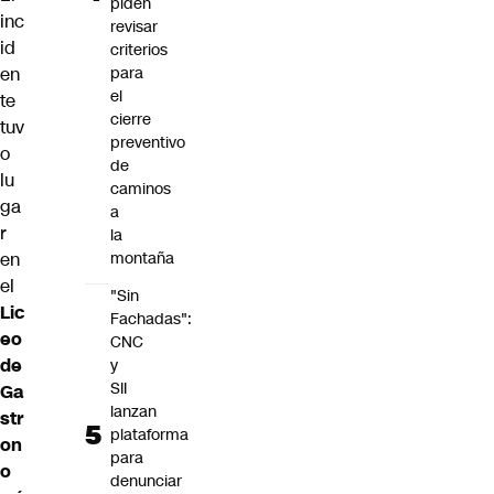
piden
inc
revisar
id
criterios
en
para
el
te
cierre
tuv
preventivo
o
de
lu
caminos
ga
a
r
la
en
montaña
el
"Sin
Lic
Fachadas":
eo
CNC
de
y
SII
Ga
lanzan
str
plataforma
on
para
o
denunciar