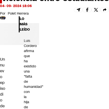
Futuro 360
04- 09- 2024 18:06
Opinión
Por
Polet Herrera
LO
MÁS
LEÍDO
Luis
Cordero
afirma
que
Un
ha
nu
existido
ev
una
o
"falta
de
ep
humanidad"
iso
con
di
la
o
hija
de
de