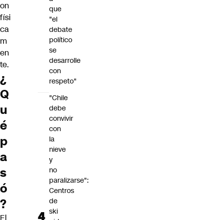
on
que
físi
"el
ca
debate
político
m
se
en
desarrolle
te.
con
¿
respeto"
Q
"Chile
u
debe
convivir
é
con
p
la
nieve
a
y
s
no
paralizarse":
ó
Centros
?
de
ski
El