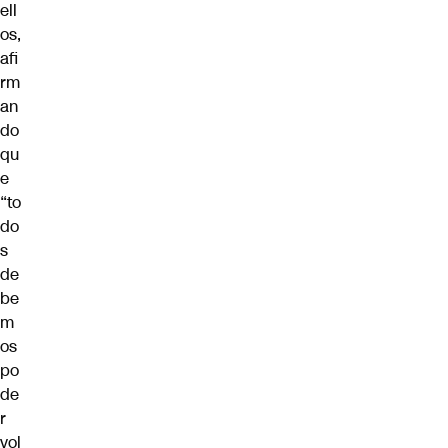
ell
os,
afi
rm
an
do
qu
e
“to
do
s
de
be
m
os
po
de
r
vol