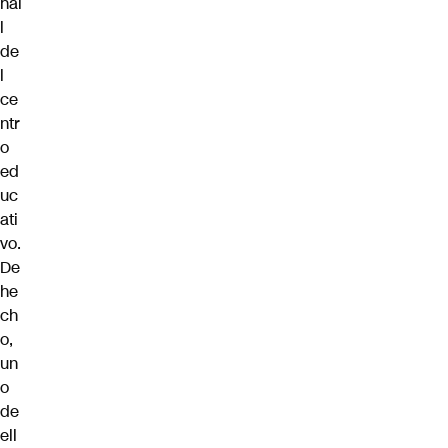
hal
l
de
l
ce
ntr
o
ed
uc
ati
vo.
De
he
ch
o,
un
o
de
ell