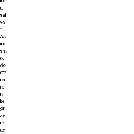
ias
a
sal
vo
”.
As
imi
sm
o,
de
sta
ca
ro
n
la
gr
av
ed
ad