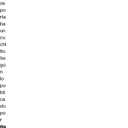
os
po
rta
ba
un
cu
chi
llo.
Se
gú
n
lo
pu
bli
ca
do
po
r
Ra