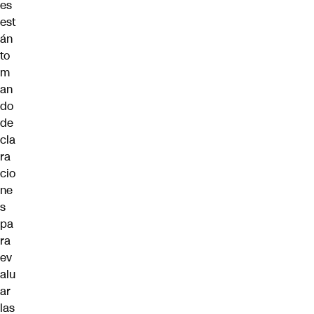
es
est
án
to
m
an
do
de
cla
ra
cio
ne
s
pa
ra
ev
alu
ar
las