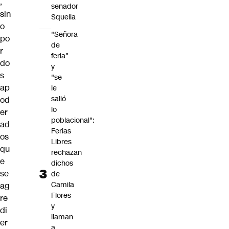
,
senador
sin
Squella
o
"Señora
po
de
r
feria"
do
y
s
"se
ap
le
salió
od
lo
er
poblacional":
ad
Ferias
os
Libres
qu
rechazan
e
dichos
se
de
Camila
ag
Flores
re
y
di
llaman
er
a