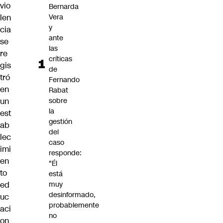
vio
Bernarda
len
Vera
y
cia
ante
se
las
re
críticas
gis
de
tró
Fernando
en
Rabat
un
sobre
la
est
gestión
ab
del
lec
caso
imi
responde:
en
"Él
to
está
ed
muy
desinformado,
uc
probablemente
aci
no
on