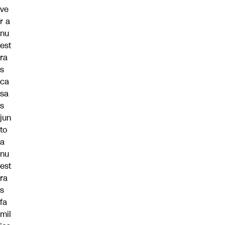
ve
r a
nu
est
ra
s
ca
sa
s
jun
to
a
nu
est
ra
s
fa
mil