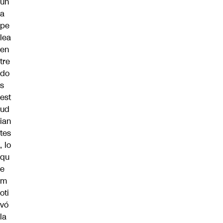
un
a
pe
lea
en
tre
do
s
est
ud
ian
tes
, lo
qu
e
m
oti
vó
la