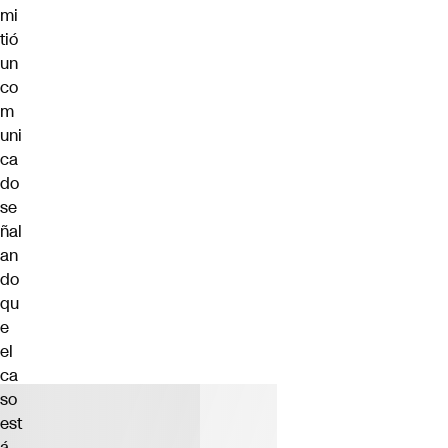
mi
tió
un
co
m
uni
ca
do
se
ñal
an
do
qu
e
el
ca
so
est
á