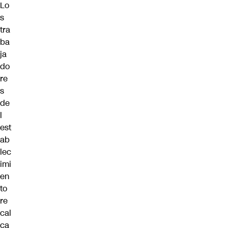
Lo
s
tra
ba
ja
do
re
s
de
l
est
ab
lec
imi
en
to
re
cal
ca