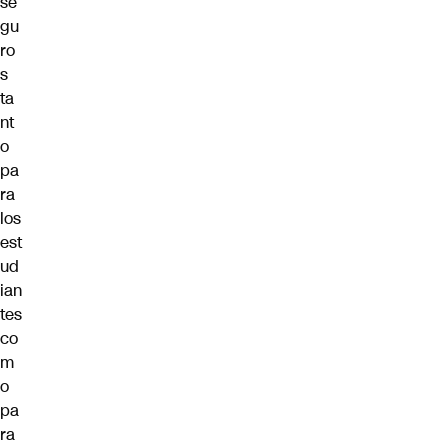
se
gu
ro
s
ta
nt
o
pa
ra
los
est
ud
ian
tes
co
m
o
pa
ra