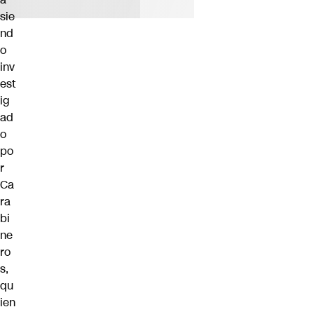
sie
nd
o
inv
est
ig
ad
o
po
r
Ca
ra
bi
ne
ro
s,
qu
ien