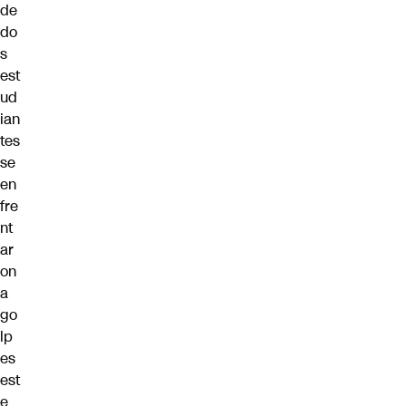
de
do
s
est
ud
ian
tes
se
en
fre
nt
ar
on
a
go
lp
es
est
e