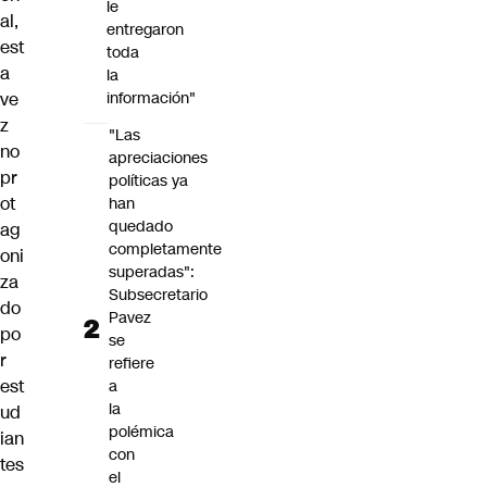
le
al,
entregaron
est
toda
a
la
ve
información"
z
"Las
no
apreciaciones
pr
políticas ya
ot
han
quedado
ag
completamente
oni
superadas":
za
Subsecretario
do
Pavez
po
se
r
refiere
est
a
la
ud
polémica
ian
con
tes
el