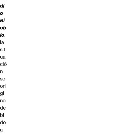
di
o
Bi
ob
ío
,
la
sit
ua
ció
n
se
ori
gi
nó
de
bi
do
a