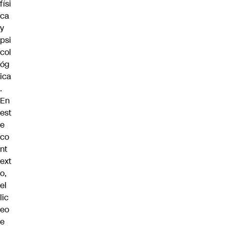
físi
ca
y
psi
col
óg
ica
.
En
est
e
co
nt
ext
o,
el
lic
eo
e