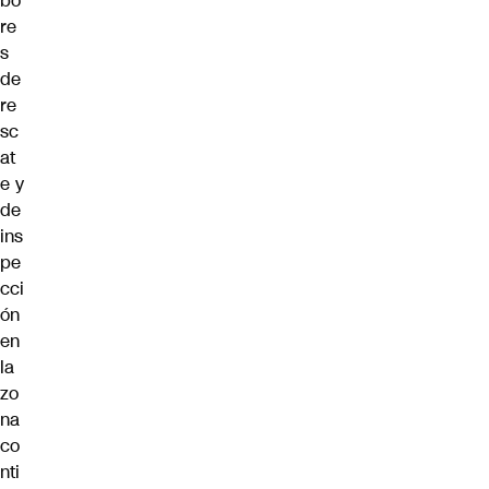
bo
re
s
de
re
sc
at
e y
de
ins
pe
cci
ón
en
la
zo
na
co
nti