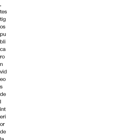
,
tes
tig
os
pu
bli
ca
ro
n
vid
eo
s
de
l
int
eri
or
de
la