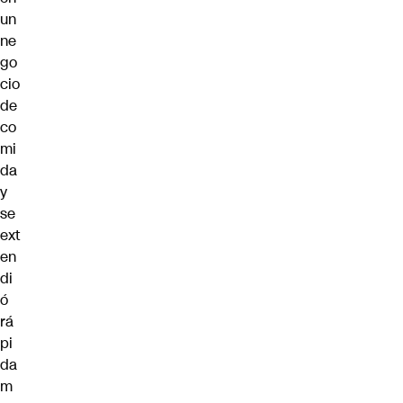
un
ne
go
cio
de
co
mi
da
y
se
ext
en
di
ó
rá
pi
da
m