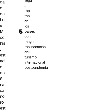
llega
da
al
d
top
de
ten
Lo
de
s
los
M
países
con
oc
mayor
his
recuperación
,
del
est
turismo
ad
internacional
o
postpandemia
de
Si
nal
oa,
no
ro
est