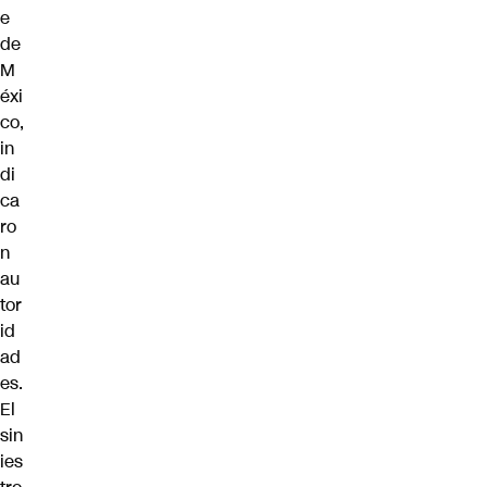
e
de
M
éxi
co,
in
di
ca
ro
n
au
tor
id
ad
es.
El
sin
ies