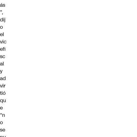
ás
”,
dij
o
el
vic
efi
sc
al
y
ad
vir
tió
qu
e
“n
o
se