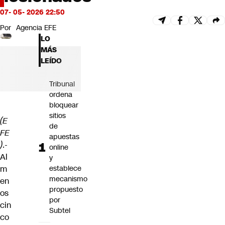
Futuro 360
07- 05- 2026 22:50
Opinión
Por
Agencia EFE
LO
MÁS
LEÍDO
Tribunal
ordena
bloquear
sitios
(E
de
FE
apuestas
)
.-
online
Al
y
m
establece
mecanismo
en
propuesto
os
por
cin
Subtel
co