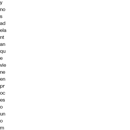
y
no
s
ad
ela
nt
an
qu
e
vie
ne
en
pr
oc
es
o
un
o
m