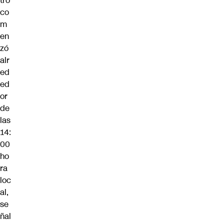
tro
co
m
en
zó
alr
ed
ed
or
de
las
14:
00
ho
ra
loc
al,
se
ñal