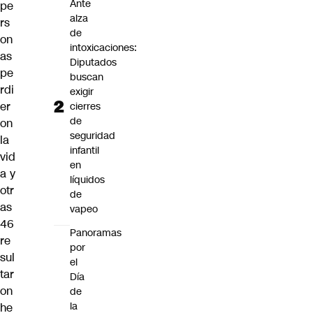
Ante
pe
alza
rs
de
on
intoxicaciones:
as
Diputados
pe
buscan
rdi
exigir
er
cierres
de
on
seguridad
la
infantil
vid
en
a y
líquidos
otr
de
as
vapeo
46
Panoramas
re
por
sul
el
tar
Día
on
de
la
he