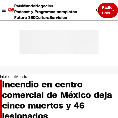
País
Mundo
Negocios
Radio
Podcast y Programas completos
CNN
Futuro 360
Cultura
Servicios
País
Mundo
Negocios
Inicio
Mundo
Incendio en centro
Deportes
Programas completos
comercial de México deja
Cultura
Servicios
cinco muertos y 46
Bits
CNN Data
lesionados
CNN tiempo