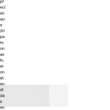
pr
eci
só
qu
e
20
pe
rs
on
as
fu
er
on
at
en
di
da
s
en