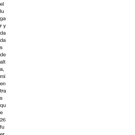
el
lu
ga
r y
da
da
s
de
alt
a,
mi
en
tra
s
qu
e
26
fu
er