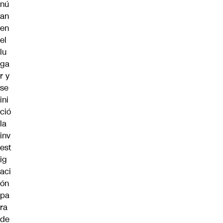
nú
an
en
el
lu
ga
r y
se
ini
ció
la
inv
est
ig
aci
ón
pa
ra
de