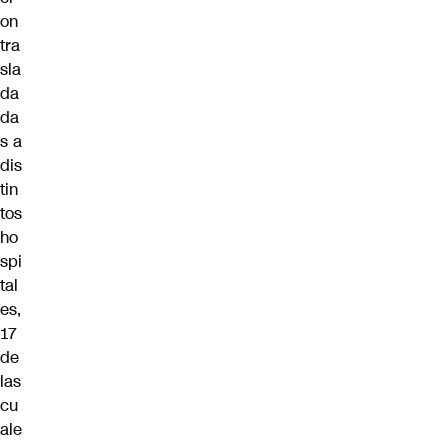
on
tra
sla
da
da
s a
dis
tin
tos
ho
spi
tal
es,
17
de
las
cu
ale