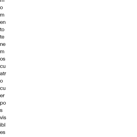
m
o
m
en
to
te
ne
m
os
cu
atr
o
cu
er
po
s
vis
ibl
es