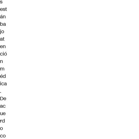
s
est
án
ba
jo
at
en
ció
n
m
éd
ica
.
De
ac
ue
rd
o
co