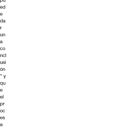
pu
ed
e
da
r
un
a
co
ncl
usi
ón
” y
qu
e
el
pr
oc
es
a