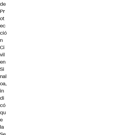
de
Pr
ot
ec
ció
n
Ci
vil
en
Si
nal
oa,
in
di
có
qu
e
la
Se