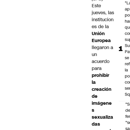
"L
Este
ap
jueves, las
po
institucion
ha
es de la
qu
Unión
co
su
Europea
Su
llegaron a
Pa
un
se
acuerdo
re
para
la
prohibir
po
la
co
se
creación
Sq
de
imágene
"S
s
d
fe
sexualiza
"s
das
sa