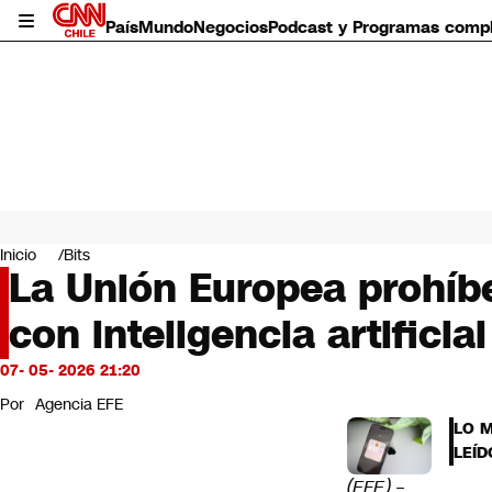
País
Mundo
Negocios
Podcast y Programas comp
País
Mundo
Inicio
Bits
Negocios
La Unión Europea prohíb
Deportes
con inteligencia artificial
Programas completos
Cultura
Servicios
07- 05- 2026 21:20
Bits
Por
Agencia EFE
CNN Data
LO 
CNN tiempo
LEÍD
Futuro 360
(EFE) –
Opinión