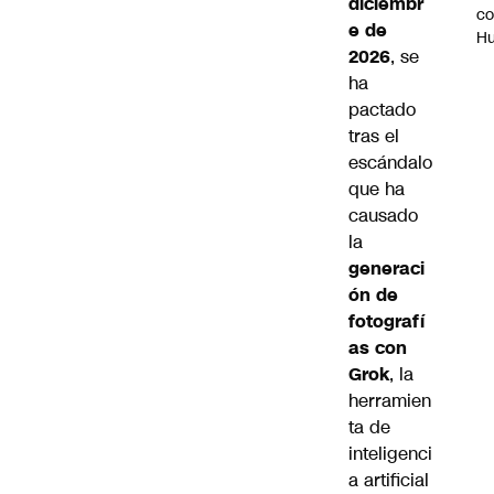
diciembr
c
e de
H
2026
, se
ha
pactado
tras el
escándalo
que ha
causado
la
generaci
ón de
fotografí
as con
Grok
, la
herramien
ta de
inteligenci
a artificial