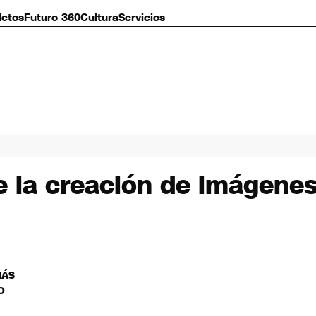
letos
Futuro 360
Cultura
Servicios
e la creación de imágene
MÁS
O