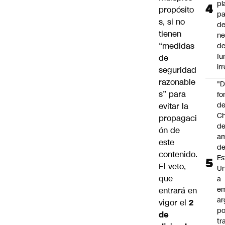
pl
propósito
pa
s, si no
de
tienen
ne
“medidas
d
fu
de
ir
seguridad
razonable
"
s” para
fo
de
evitar la
Ch
propagaci
de
ón de
a
este
d
contenido.
Es
El veto,
Un
que
a
e
entrará en
ar
vigor el
2
po
de
tr