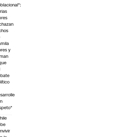
blacional":
rias
bres
chazan
chos
e
mila
ores y
aman
que
l
ebate
lítico
sarrolle
on
speto"
hile
ebe
nvivir