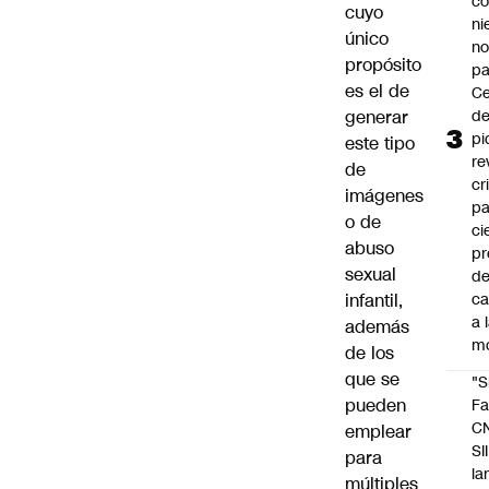
co
cuyo
ni
único
n
propósito
pa
es el de
Ce
generar
de
pi
este tipo
re
de
cr
imágenes
pa
o de
ci
abuso
pr
sexual
d
infantil,
c
a 
además
m
de los
que se
"S
pueden
Fa
C
emplear
SII
para
la
múltiples