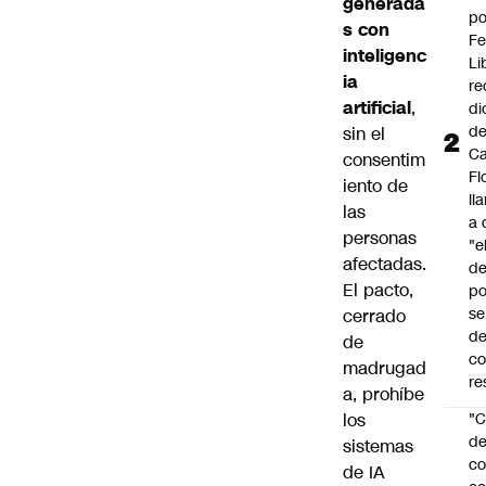
generada
po
s con
Fe
inteligenc
Li
ia
re
artificial
,
di
d
sin el
Ca
consentim
Fl
iento de
ll
las
a 
personas
"e
afectadas.
d
El pacto,
po
se
cerrado
de
de
c
madrugad
re
a, prohíbe
los
"C
d
sistemas
co
de IA