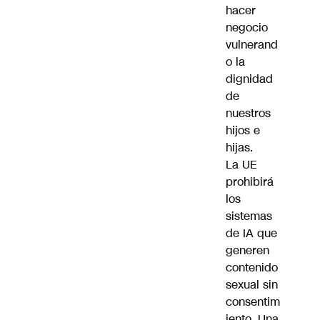
hacer
negocio
vulnerand
o la
dignidad
de
nuestros
hijos e
hijas.
La UE
prohibirá
los
sistemas
de IA que
generen
contenido
sexual sin
consentim
iento. Una