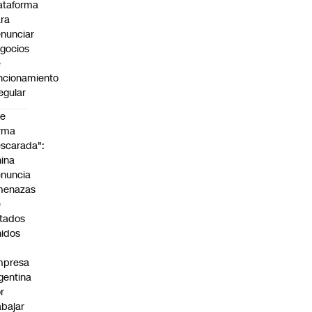
ataforma
ra
nunciar
gocios
e
ncionamiento
regular
De
rma
scarada":
ina
nuncia
menazas
e
tados
idos
mpresa
gentina
r
abajar