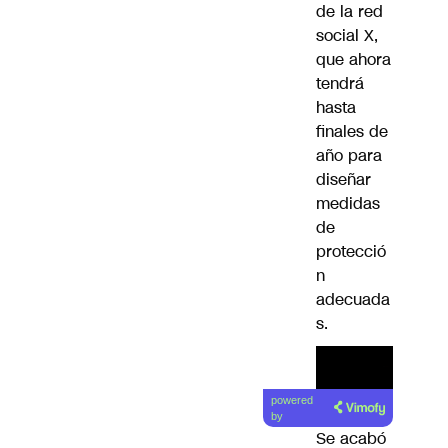
de la red
social X,
que ahora
tendrá
hasta
finales de
año para
diseñar
medidas
de
protecció
n
adecuada
s.
Lea el
powered
artículo
by
Se acabó