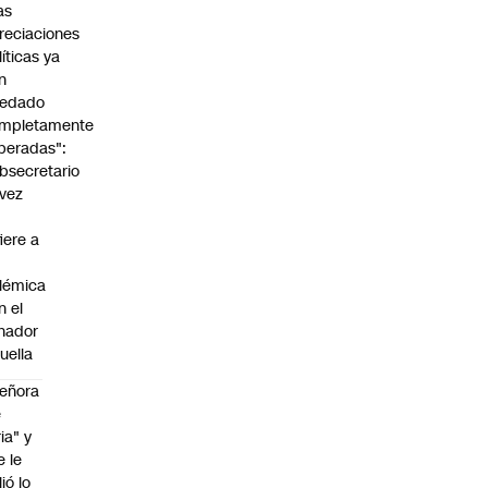
as
reciaciones
líticas ya
n
edado
mpletamente
peradas":
bsecretario
vez
fiere a
lémica
n el
nador
uella
eñora
e
ria" y
e le
lió lo