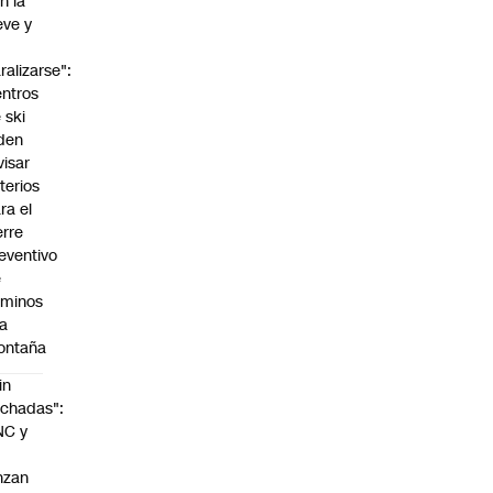
n la
eve y
o
ralizarse":
ntros
 ski
den
visar
iterios
ra el
erre
eventivo
e
aminos
la
ontaña
in
chadas":
NC y
nzan