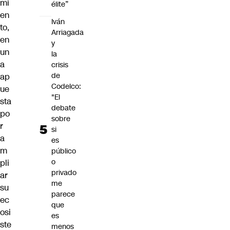
mi
élite”
en
Iván
to,
Arriagada
en
y
un
la
a
crisis
de
ap
Codelco:
ue
"El
sta
debate
po
sobre
r
si
a
es
m
público
o
pli
privado
ar
me
su
parece
ec
que
osi
es
ste
menos