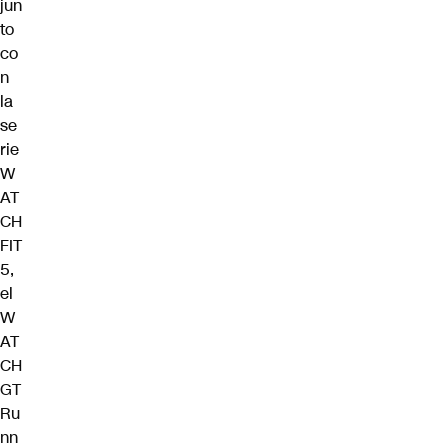
jun
to
co
n
la
se
rie
W
AT
CH
FIT
5,
el
W
AT
CH
GT
Ru
nn