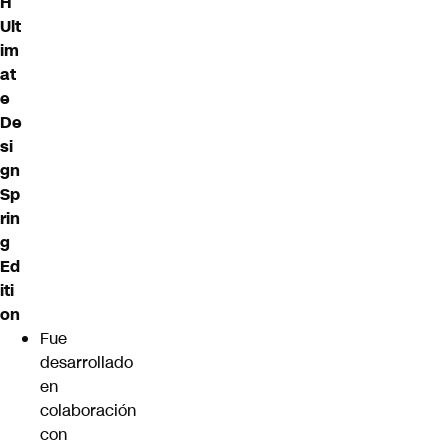
H
Ult
im
at
e
De
si
gn
Sp
rin
g
Ed
iti
on
Fue
desarrollado
en
colaboración
con