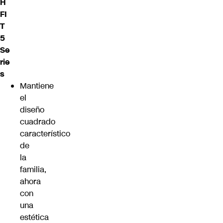
H
FI
T
5
Se
rie
s
Mantiene
el
diseño
cuadrado
característico
de
la
familia,
ahora
con
una
estética