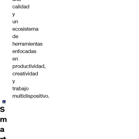
calidad
y
un
ecosistema
de
herramientas
enfocadas
en
productividad,
creatividad
y
trabajo
multidispositivo.
S
m
a