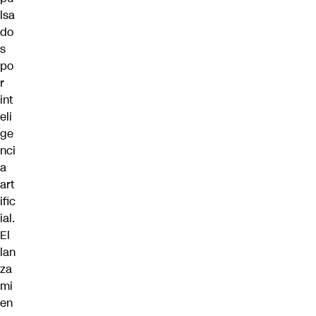
lsa
do
s
po
r
int
eli
ge
nci
a
art
ific
ial.
El
lan
za
mi
en