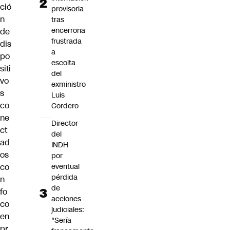
ció
provisoria
n
tras
encerrona
de
frustrada
dis
a
po
escolta
siti
del
vo
exministro
s
Luis
co
Cordero
ne
Director
ct
del
ad
INDH
os
por
eventual
co
pérdida
n
de
fo
acciones
co
judiciales:
en
"Sería
pr