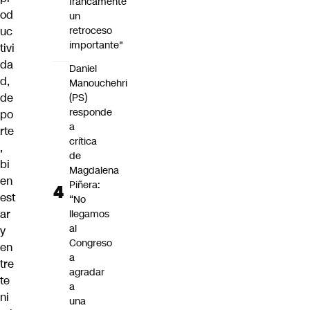
francamente
od
un
retroceso
uc
importante"
tivi
da
Daniel
d,
Manouchehri
de
(PS)
responde
po
a
rte
crítica
,
de
bi
Magdalena
en
Piñera:
est
“No
ar
llegamos
al
y
Congreso
en
a
tre
agradar
te
a
ni
una