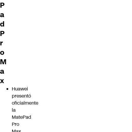
P
a
d
P
r
o
M
a
x
Huawei
presentó
oficialmente
la
MatePad
Pro
Max,