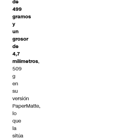
de
499
gramos
y
un
grosor
de
4,7
milímetros
,
509
g
en
su
versión
PaperMatte,
lo
que
la
sitúa