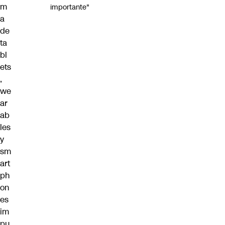
m
importante"
a
de
ta
bl
ets
,
we
ar
ab
les
y
sm
art
ph
on
es
im
pu