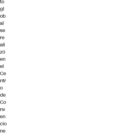
to
gl
ob
al
se
re
ali
zó
en
el
Ce
ntr
o
de
Co
nv
en
cio
ne