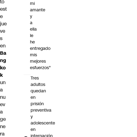
tó
mi
est
amante
e
y
a
jue
ella
ve
le
s
he
en
entregado
Ba
mis
ng
mejores
ko
esfuerzos"
k
Tres
un
adultos
a
quedan
nu
en
prisión
ev
preventiva
a
y
ge
adolescente
ne
en
ra
internación