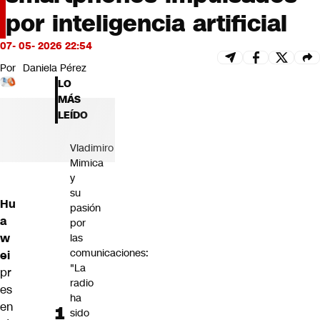
Futuro 360
por inteligencia artificial
Opinión
07- 05- 2026 22:54
Por
Daniela Pérez
LO
MÁS
LEÍDO
Vladimiro
Mimica
y
su
Hu
pasión
a
por
w
las
comunicaciones:
ei
"La
pr
radio
es
ha
en
sido