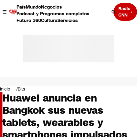
País
Mundo
Negocios
Radio
Podcast y Programas completos
CNN
Futuro 360
Cultura
Servicios
País
Mundo
Negocios
Inicio
Bits
Huawei anuncia en
Deportes
Programas completos
Bangkok sus nuevas
Cultura
Servicios
tablets, wearables y
Bits
CNN Data
smartphones impulsados
CNN tiempo