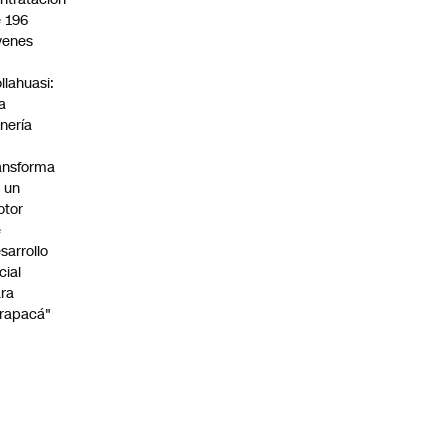
 196
venes
n
llahuasi:
a
nería
ansforma
 un
otor
e
sarrollo
cial
ra
rapacá"