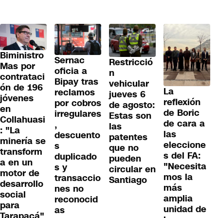
Biministro
Sernac
Restricció
Mas por
oficia a
n
contrataci
Bipay tras
vehicular
ón de 196
La
reclamos
jueves 6
jóvenes
reflexión
por cobros
de agosto:
en
de Boric
irregulares
Estas son
Collahuasi
de cara a
,
las
: "La
las
descuento
patentes
minería se
eleccione
s
que no
transform
s del FA:
duplicado
pueden
a en un
"Necesita
s y
circular en
motor de
mos la
transaccio
Santiago
desarrollo
más
nes no
social
amplia
reconocid
para
unidad de
as
Tarapacá"