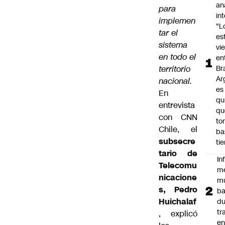
an
para
in
implemen
"L
tar el
es
sistema
vi
en todo el
en
territorio
Bra
Ar
nacional.
es
En
qu
entrevista
qu
con CNN
to
Chile, el
ba
subsecre
ti
tario de
In
Telecomu
m
nicacione
m
s, Pedro
ba
Huichalaf
du
tr
, explicó
en