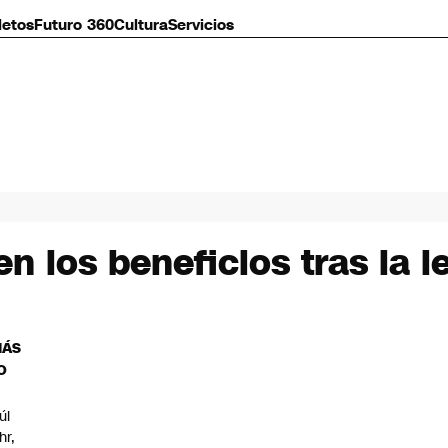
letos
Futuro 360
Cultura
Servicios
 los beneficios tras la ley
MÁS
O
úl
hr,