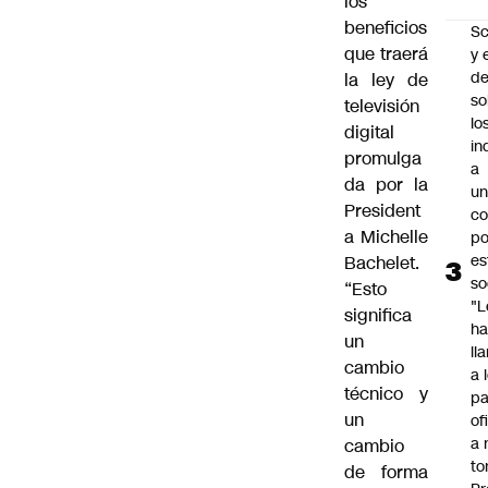
los
beneficios
Sc
que traerá
y 
d
la ley de
so
televisión
lo
digital
in
promulga
a
da por la
un
President
c
a Michelle
po
es
Bachelet.
so
“Esto
"L
significa
ha
un
ll
cambio
a 
técnico y
pa
un
of
a 
cambio
to
de forma