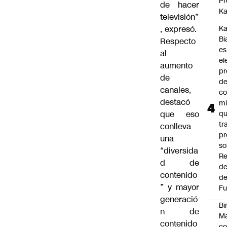
Pr
de hacer
Ka
televisión”
, expresó.
Ka
Bi
Respecto
es
al
el
aumento
pr
de
d
canales,
co
destacó
mi
que eso
q
tr
conlleva
pr
una
so
“diversida
Re
d de
de
contenido
de
” y mayor
Fu
generació
Bi
n de
Ma
contenido
co