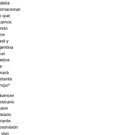
alista
ternacional:
o que
tamos
endo
tre
sil y
gentina
 un
iebre
e
mará
stante
empo"
fluencer
exicano
uere
leado
rante
ansmisión
 vivo