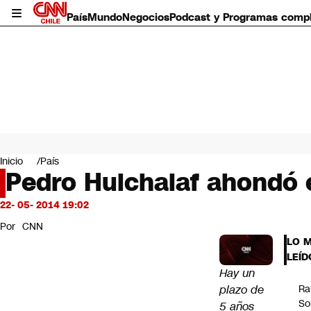
País
Mundo
Negocios
Podcast y Programas comp
País
Mundo
Inicio
País
Negocios
Pedro Huichalaf ahondó en
Deportes
Programas completos
22- 05- 2014 19:02
Cultura
Por
CNN
Servicios
LO 
Bits
LEÍD
CNN Data
Hay un
CNN tiempo
plazo de
Ra
Futuro 360
So
5 años
Opinión