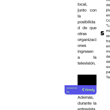
local,
de
junto con
jó
e
la
Co
posibilida
"L
d de que
mi
otras
se
organizaci
tr
ones
en
ingresen
m
d
a la
de
televisión.
so
pa
Ta
powered
by
Además,
durante la
entrevista