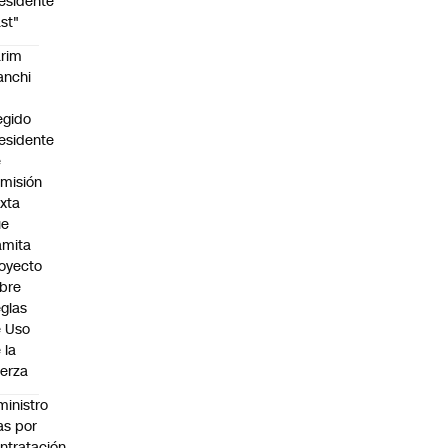
esidente
st"
rim
anchi
egido
esidente
e
misión
xta
ue
amita
oyecto
bre
glas
 Uso
 la
erza
ministro
s por
ntratación