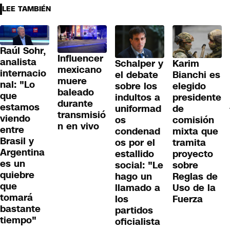
LEE TAMBIÉN
Raúl Sohr,
Influencer
analista
Schalper y
Karim
mexicano
internacio
el debate
Bianchi es
muere
nal: "Lo
sobre los
elegido
baleado
que
indultos a
presidente
durante
estamos
uniformad
de
transmisió
viendo
os
comisión
n en vivo
entre
condenad
mixta que
Brasil y
os por el
tramita
Argentina
estallido
proyecto
es un
social: "Le
sobre
quiebre
hago un
Reglas de
que
llamado a
Uso de la
tomará
los
Fuerza
bastante
partidos
tiempo"
oficialista