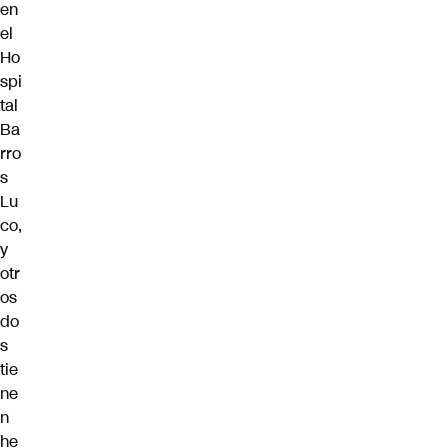
en
el
Ho
spi
tal
Ba
rro
s
Lu
co,
y
otr
os
do
s
tie
ne
n
he