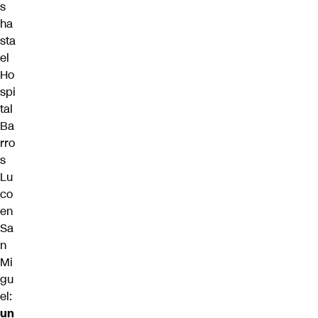
s
ha
sta
el
Ho
spi
tal
Ba
rro
s
Lu
co
en
Sa
n
Mi
gu
el:
un