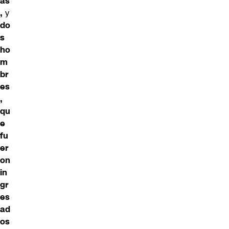
as
,
y
do
s
ho
m
br
es
,
qu
e
fu
er
on
in
gr
es
ad
os