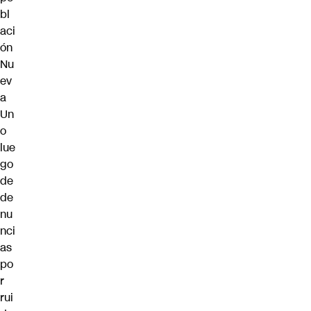
bl
aci
ón
Nu
ev
a
Un
o
lue
go
de
de
nu
nci
as
po
r
rui