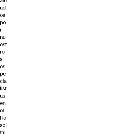
alu
ad
os
po
r
nu
est
ro
s
es
pe
cia
list
as
en
el
Ho
spi
tal