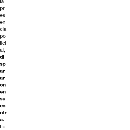
la
pr
es
en
cia
po
lici
al
,
di
sp
ar
ar
on
en
su
co
ntr
a.
Lo