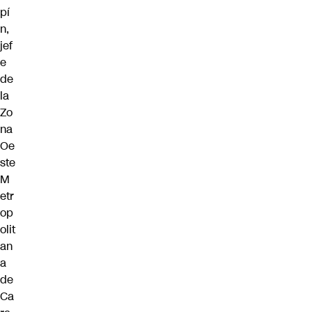
pí
n,
jef
e
de
la
Zo
na
Oe
ste
M
etr
op
olit
an
a
de
Ca