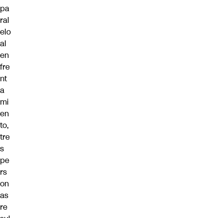
pa
ral
elo
al
en
fre
nt
a
mi
en
to,
tre
s
pe
rs
on
as
re