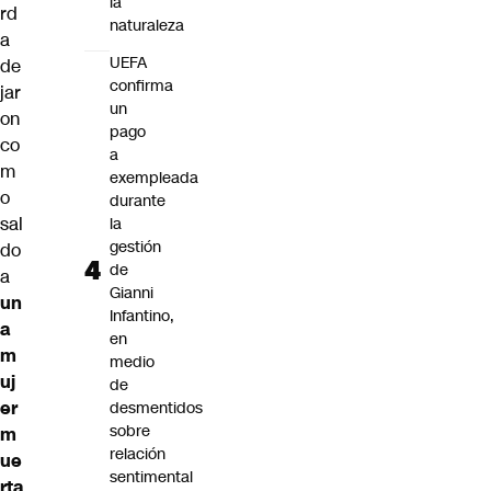
la
rd
naturaleza
a
UEFA
de
confirma
jar
un
on
pago
co
a
m
exempleada
o
durante
sal
la
gestión
do
de
a
Gianni
un
Infantino,
a
en
m
medio
uj
de
er
desmentidos
sobre
m
relación
ue
sentimental
rta