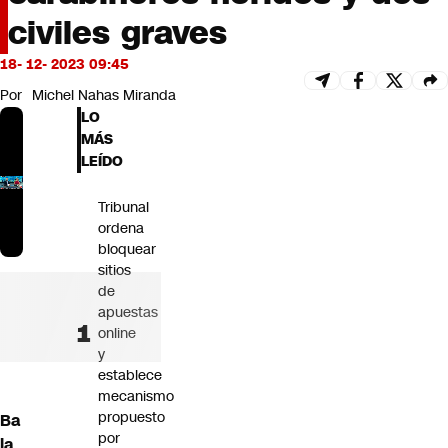
Futuro 360
civiles graves
Opinión
18- 12- 2023 09:45
Por
Michel Nahas Miranda
LO
MÁS
LEÍDO
Tribunal
ordena
bloquear
sitios
de
apuestas
online
y
establece
mecanismo
propuesto
Ba
por
la