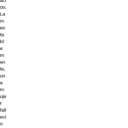
aci
ón.
La
m
en
ta
bl
e
m
en
te,
un
a
m
uje
r
fall
eci
ó