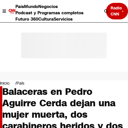
País
Mundo
Negocios
Radio
Podcast y Programas completos
CNN
Futuro 360
Cultura
Servicios
País
Mundo
Negocios
Inicio
País
Balaceras en Pedro
Deportes
Programas completos
Aguirre Cerda dejan una
Cultura
Servicios
mujer muerta, dos
Bits
CNN Data
carabineros heridos y dos
CNN tiempo