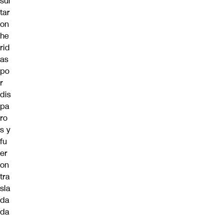
sul
tar
on
he
rid
as
po
r
dis
pa
ro
s y
fu
er
on
tra
sla
da
da