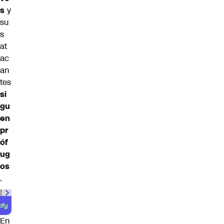
s
y
su
s
at
ac
an
tes
si
gu
en
pr
óf
ug
os
.
En