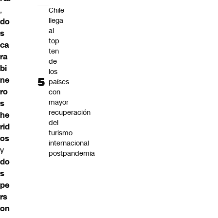
,
Chile
llega
do
al
s
top
ca
ten
ra
de
bi
los
ne
países
ro
con
mayor
s
recuperación
he
del
rid
turismo
os
internacional
y
postpandemia
do
s
pe
rs
on