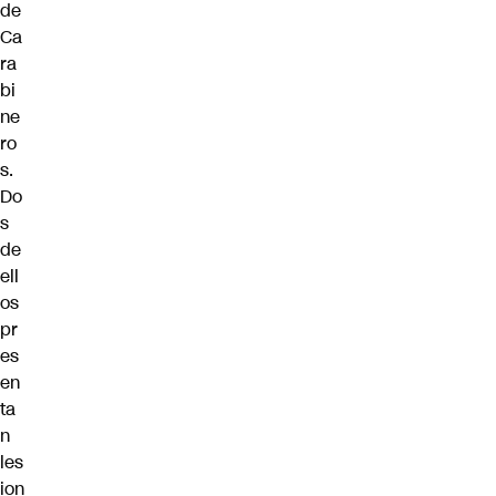
de
Ca
ra
bi
ne
ro
s.
Do
s
de
ell
os
pr
es
en
ta
n
les
ion