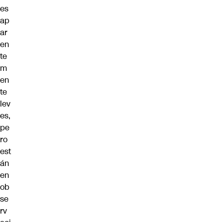
es
ap
ar
en
te
m
en
te
lev
es,
pe
ro
est
án
en
ob
se
rv