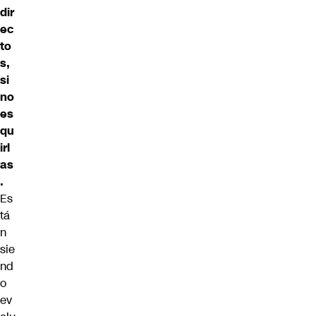
dir
ec
to
s,
si
no
es
qu
irl
as
.
Es
tá
n
sie
nd
o
ev