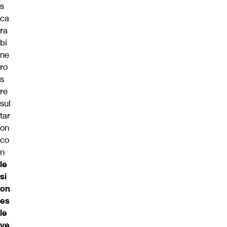
s
ca
ra
bi
ne
ro
s
re
sul
tar
on
co
n
le
si
on
es
le
ve