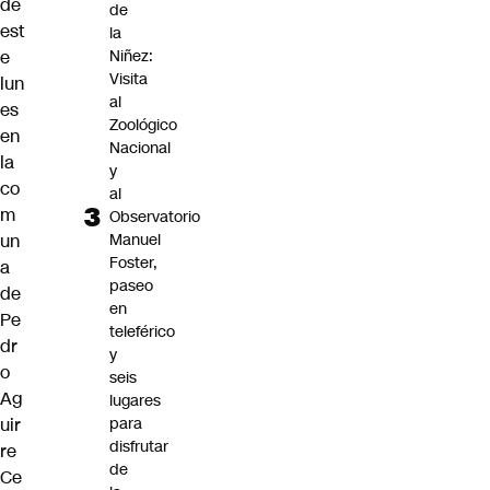
de
de
est
la
e
Niñez:
Visita
lun
al
es
Zoológico
en
Nacional
la
y
co
al
m
Observatorio
un
Manuel
Foster,
a
paseo
de
en
Pe
teleférico
dr
y
o
seis
Ag
lugares
uir
para
disfrutar
re
de
Ce