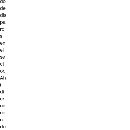
do
de
dis
pa
ro
s
en
el
se
ct
or.
Ah
í
di
er
on
co
n
do