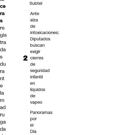
Subtel
ce
ra
Ante
alza
s
de
re
intoxicaciones:
gis
Diputados
tra
buscan
da
exigir
s
cierres
du
de
seguridad
ra
infantil
nt
en
e
líquidos
la
de
m
vapeo
ad
Panoramas
ru
por
ga
el
da
Día