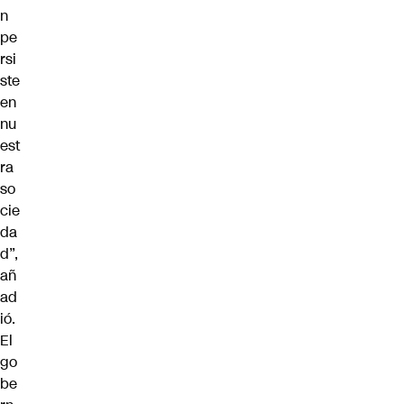
n
pe
rsi
ste
en
nu
est
ra
so
cie
da
d”,
añ
ad
ió.
El
go
be