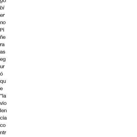
go
bi
er
no
Pi
ñe
ra
as
eg
ur
ó
qu
e
“la
vio
len
cia
co
ntr