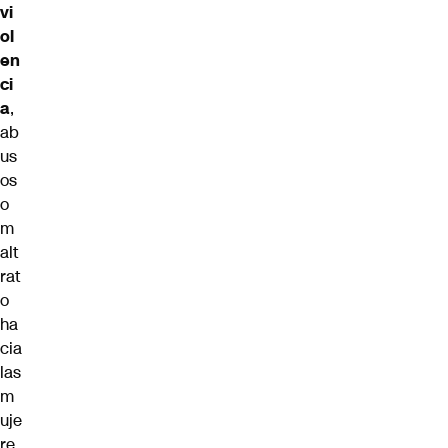
vi
ol
en
ci
a
,
ab
us
os
o
m
alt
rat
o
ha
cia
las
m
uje
re