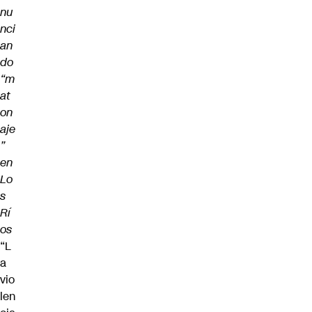
nu
nci
an
do
“m
at
on
aje
”
en
Lo
s
Rí
os
“L
a
vio
len