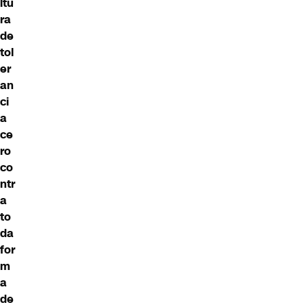
ltu
ra
de
tol
er
an
ci
a
ce
ro
co
ntr
a
to
da
for
m
a
de