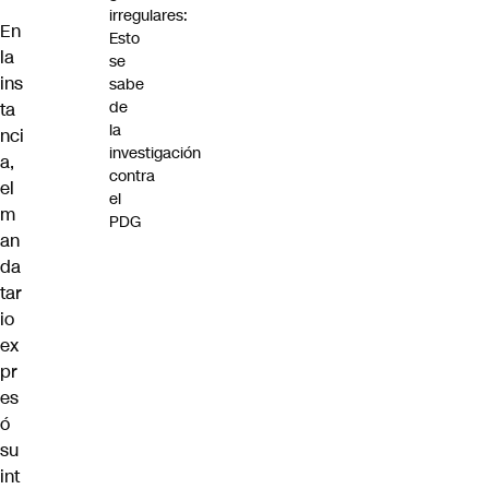
irregulares:
En
Esto
la
se
ins
sabe
de
ta
la
nci
investigación
a,
contra
el
el
m
PDG
an
da
tar
io
ex
pr
es
ó
su
int