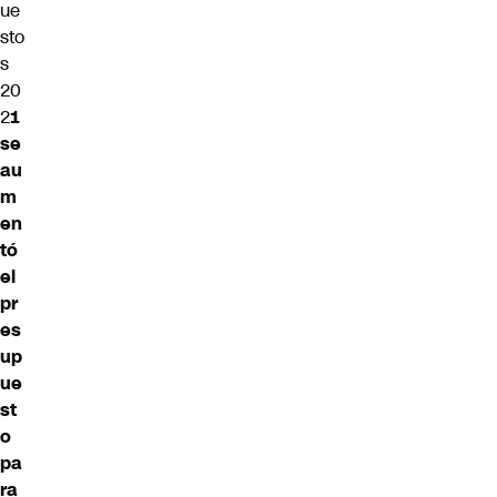
ue
sto
s
20
2
1
se
au
m
en
tó
el
pr
es
up
ue
st
o
pa
ra