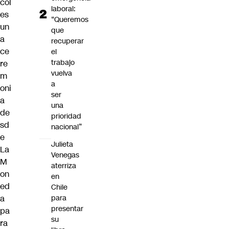
col
laboral:
es
“Queremos
un
que
a
recuperar
ce
el
trabajo
re
vuelva
m
a
oni
ser
a
una
de
prioridad
sd
nacional”
e
Julieta
La
Venegas
M
aterriza
on
en
ed
Chile
a
para
presentar
pa
su
ra