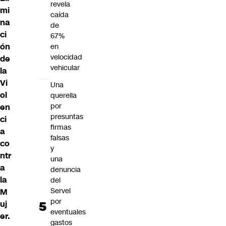
revela
mi
caída
na
de
ci
67%
ón
en
velocidad
de
vehicular
la
Vi
Una
ol
querella
por
en
presuntas
ci
firmas
a
falsas
co
y
ntr
una
a
denuncia
la
del
Servel
M
por
uj
eventuales
er.
gastos