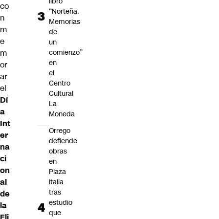
libro
co
“Norteña.
n
Memorias
m
de
e
un
m
comienzo”
en
or
el
ar
Centro
el
Cultural
Dí
La
a
Moneda
Int
Orrego
er
defiende
na
obras
ci
en
on
Plaza
al
Italia
tras
de
estudio
la
que
Eli