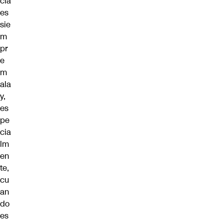
cia
es
sie
m
pr
e
m
ala
y,
es
pe
cia
lm
en
te,
cu
an
do
es