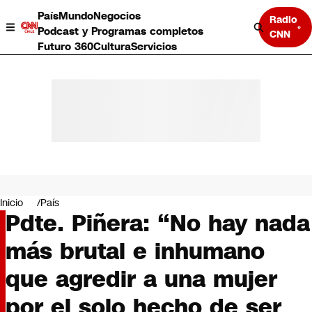
País
Mundo
Negocios
Radio
Podcast y Programas completos
CNN
Futuro 360
Cultura
Servicios
País
Mundo
Negocios
Inicio
País
Pdte. Piñera: “No hay nada
Deportes
Programas completos
más brutal e inhumano
Cultura
Servicios
que agredir a una mujer
Bits
CNN Data
por el solo hecho de ser
CNN tiempo