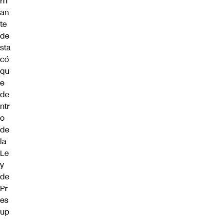
rn
an
te
de
sta
có
qu
e
de
ntr
o
de
la
Le
y
de
Pr
es
up