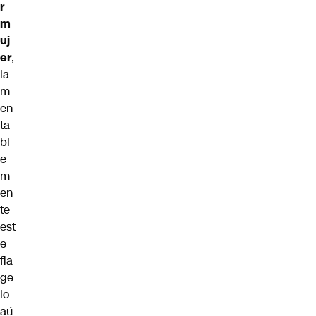
r
m
uj
er
,
la
m
en
ta
bl
e
m
en
te
est
e
fla
ge
lo
aú