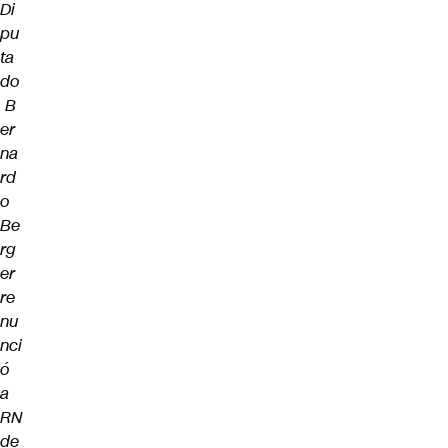
Di
pu
ta
do
B
er
na
rd
o
Be
rg
er
re
nu
nci
ó
a
RN
de