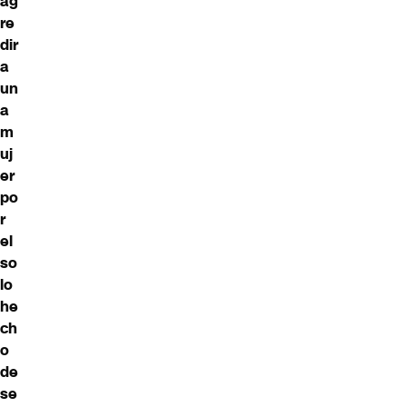
ag
re
dir
a
un
a
m
uj
er
po
r
el
so
lo
he
ch
o
de
se