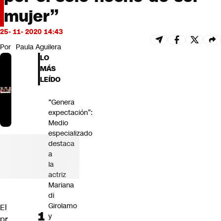
Futuro 360
mujer”
Opinión
25- 11- 2020 14:43
Por
Paula Aguilera
LO
MÁS
LEÍDO
“Genera
expectación”:
Medio
especializado
destaca
a
la
actriz
Mariana
di
Girolamo
El
y
pr