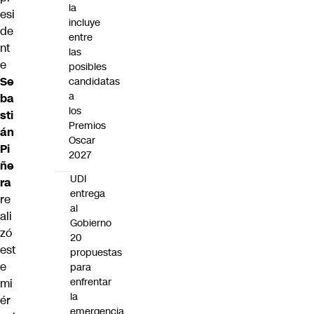
la
esi
incluye
de
entre
nt
las
e
posibles
Se
candidatas
a
ba
los
sti
Premios
án
Oscar
Pi
2027
ñe
UDI
ra
entrega
re
al
ali
Gobierno
zó
20
est
propuestas
e
para
enfrentar
mi
la
ér
emergencia