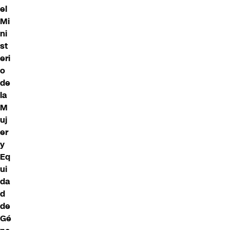
el
Mi
ni
st
eri
o
de
la
M
uj
er
y
Eq
ui
da
d
de
Gé