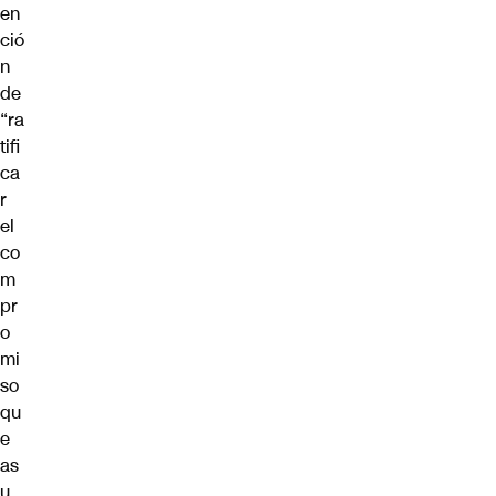
en
ció
n
de
“ra
tifi
ca
r
el
co
m
pr
o
mi
so
qu
e
as
u