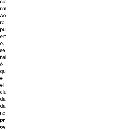
cio
nal
Ae
ro
pu
ert
o,
se
ñal
ó
qu
e
el
ciu
da
da
no
pr
ov