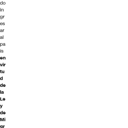
do
in
gr
es
ar
al
pa
ís
en
vir
tu
d
de
la
Le
y
de
Mi
gr