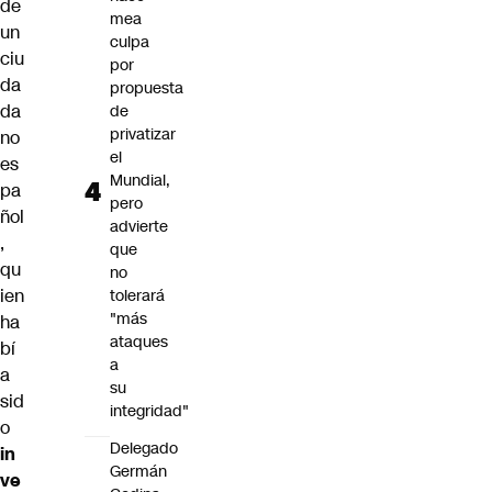
de
mea
un
culpa
ciu
por
da
propuesta
da
de
privatizar
no
el
es
Mundial,
pa
pero
ñol
advierte
,
que
qu
no
ien
tolerará
"más
ha
ataques
bí
a
a
su
sid
integridad"
o
Delegado
in
Germán
ve