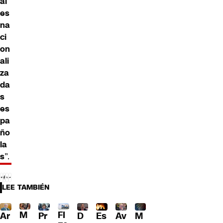
al
es
na
ci
on
ali
za
da
s
es
pa
ño
la
s
”.
LEE TAMBIÉN
M
FI
Pr
D
Es
Av
M
Ar