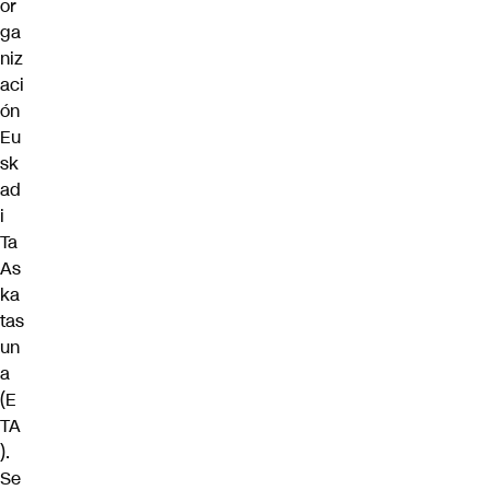
or
ga
niz
aci
ón
Eu
sk
ad
i
Ta
As
ka
tas
un
a
(E
TA
).
Se