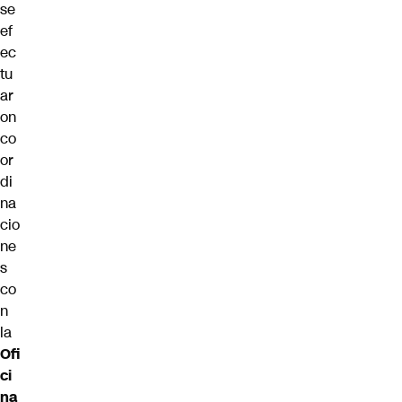
se
ef
ec
tu
ar
on
co
or
di
na
cio
ne
s
co
n
la
Ofi
ci
na