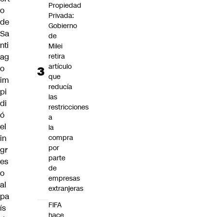
Propiedad
o
Privada:
de
Gobierno
Sa
de
nti
Milei
retira
ag
artículo
o
que
im
reducía
pi
las
di
restricciones
ó
a
el
la
compra
in
por
gr
parte
es
de
o
empresas
al
extranjeras
pa
FIFA
ís
hace