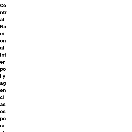
Ce
ntr
al
Na
ci
on
al
Int
er
po
l y
ag
en
ci
as
es
pe
ci