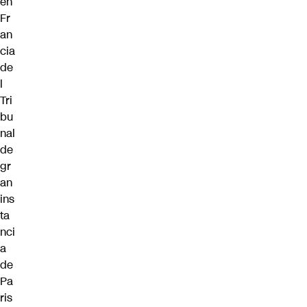
en
Fr
an
cia
de
l
Tri
bu
nal
de
gr
an
ins
ta
nci
a
de
Pa
ris