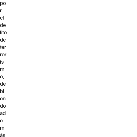
po
r
el
de
lito
de
ter
ror
is
m
o,
de
bi
en
do
ad
e
m
ás