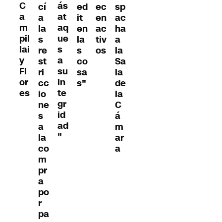
C
ás
cí
ed
ec
sp
a
at
a
it
en
ac
m
aq
la
en
ac
ha
pil
ue
s
la
tiv
a
lai
s
re
s
os
la
y
a
st
co
Sa
Fl
su
ri
sa
la
or
in
cc
s"
de
es
te
io
la
gr
ne
C
id
s
á
ad
a
m
"
la
ar
co
a
m
pr
a
po
r
pa