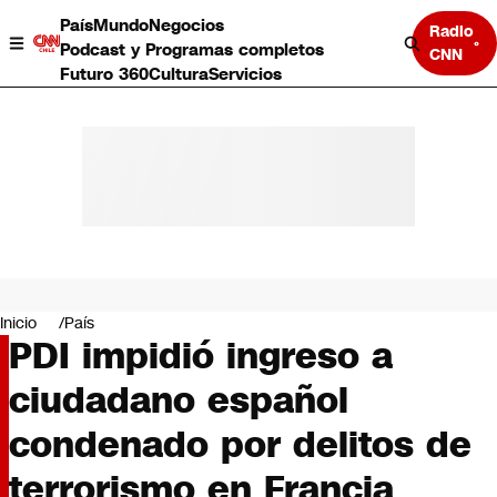
País
Mundo
Negocios
Radio
Podcast y Programas completos
CNN
Futuro 360
Cultura
Servicios
País
Mundo
Negocios
Inicio
País
PDI impidió ingreso a
Deportes
Programas completos
ciudadano español
Cultura
Servicios
condenado por delitos de
Bits
CNN Data
terrorismo en Francia
CNN tiempo