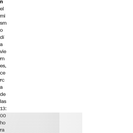
n
el
mi
sm
o
dí
a
vie
rn
es,
ce
rc
a
de
las
13:
00
ho
ra