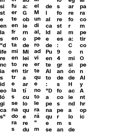
fu
el
a:
de
s
ar
pa
si
er
M
G
l
fo
re
ra
st
te
un
ob
al
re
fo
co
e
en
di
ie
ca
st
r
m
en
fr
al,
rn
ld
al
m
pe
la
en
pe
o
e
es
a:
tir
s
ta
ro
de
de
:
C
co
"d
mi
ad
Mi
Pu
9
o
n
ife
en
vi
lei
en
4
mi
O
re
to
er
re
te
gr
si
pe
nc
en
te
tir
Al
an
ón
n
ia
tr
qu
a
to
de
de
AI
s
e
e
ar
:
s
H
y
id
la
no
tí
"D
fo
ac
A
eo
s
to
cu
a
co
ie
nt
ló
se
le
lo
pe
s
nd
hr
gi
na
ra
qu
na
pe
a
op
ca
do
rá
e
qu
r
lo
ic
s"
ra
"
re
e
m
s
s
m
du
se
an
de