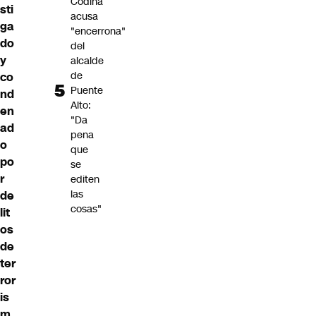
Codina
sti
acusa
ga
"encerrona"
do
del
y
alcalde
de
co
Puente
nd
Alto:
en
"Da
ad
pena
o
que
po
se
r
editen
las
de
cosas"
lit
os
de
ter
ror
is
m