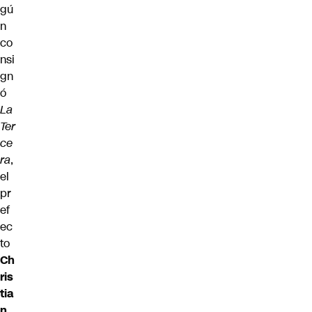
gú
n
co
nsi
gn
ó
La
Ter
ce
ra
,
el
pr
ef
ec
to
Ch
ris
tia
n