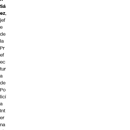
Sá
ez
,
jef
e
de
la
Pr
ef
ec
tur
a
de
Po
licí
a
Int
er
na