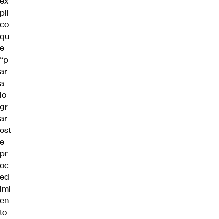
ex
pli
có
qu
e
“p
ar
a
lo
gr
ar
est
e
pr
oc
ed
imi
en
to