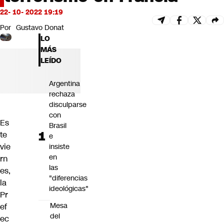
Futuro 360
22- 10- 2022 19:19
Opinión
Por
Gustavo Donat
LO
MÁS
LEÍDO
Argentina
rechaza
disculparse
con
Es
Brasil
te
e
vie
insiste
en
rn
las
es,
"diferencias
la
ideológicas"
Pr
Mesa
ef
del
ec