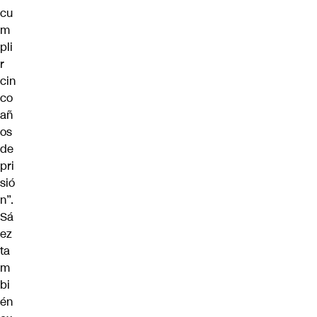
cu
m
pli
r
cin
co
añ
os
de
pri
sió
n”.
Sá
ez
ta
m
bi
én