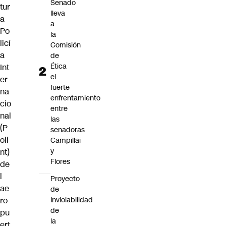
Senado
tur
lleva
a
a
Po
la
licí
Comisión
a
de
Ética
Int
el
er
fuerte
na
enfrentamiento
cio
entre
nal
las
(P
senadoras
oli
Campillai
y
nt)
Flores
de
l
Proyecto
ae
de
Inviolabilidad
ro
de
pu
la
ert