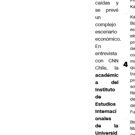
Pr
caídas y
Ka
se prevé
un
Ka
Bi
complejo
es
escenario
el
económico.
pr
En
d
entrevista
co
con CNN
mi
Chile, la
q
tr
académic
pr
a del
so
Instituto
Re
de
de
Estudios
de
Internaci
Fu
onales
Bi
de la
Ma
Universid
co