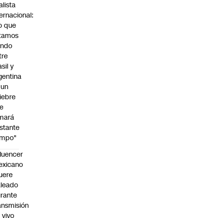
alista
ternacional:
o que
tamos
endo
tre
sil y
gentina
 un
iebre
e
mará
stante
empo"
fluencer
exicano
uere
leado
rante
ansmisión
 vivo