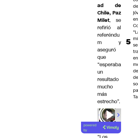
ad de
de
Chile, Paz
jó
e
Milet
, se
Co
refirió al
"L
referéndu
mi
m y
se
aseguró
tr
que
en
“esperaba
m
d
un
de
resultado
so
mucho
pa
más
Ta
estrecho”.
powered
by
“Los