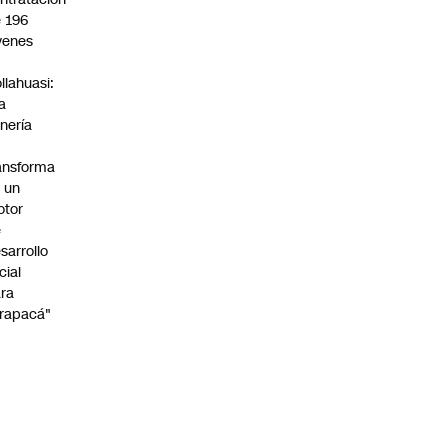
 196
venes
n
llahuasi:
a
nería
ansforma
 un
otor
e
sarrollo
cial
ra
rapacá"