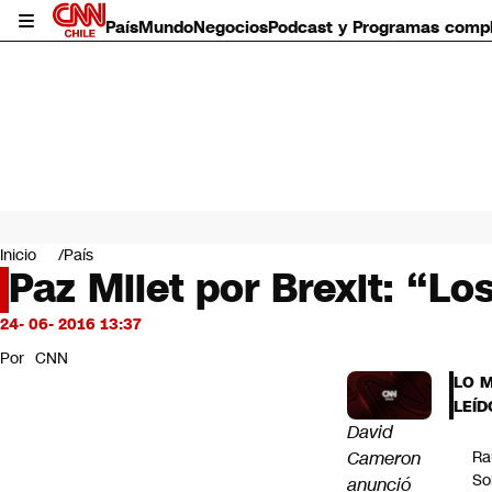
País
Mundo
Negocios
Podcast y Programas comp
País
Mundo
Inicio
País
Negocios
Paz Milet por Brexit: “Lo
Deportes
Programas completos
24- 06- 2016 13:37
Cultura
Por
CNN
Servicios
LO 
Bits
LEÍD
CNN Data
David
CNN tiempo
Cameron
Ra
Futuro 360
So
anunció
Opinión