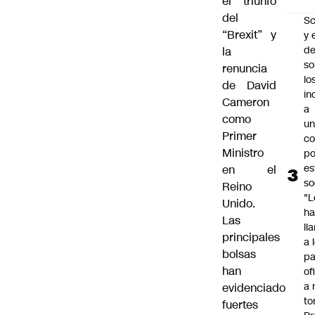
el triunfo
del
Sc
“Brexit” y
y 
d
la
so
renuncia
lo
de David
in
Cameron
a
como
un
Primer
c
Ministro
po
es
en el
so
Reino
"L
Unido.
ha
Las
ll
principales
a 
bolsas
pa
han
of
a 
evidenciado
to
fuertes