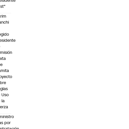
esidente
st"
rim
anchi
egido
esidente
e
misión
xta
ue
amita
oyecto
bre
glas
 Uso
 la
erza
ministro
s por
ntratación