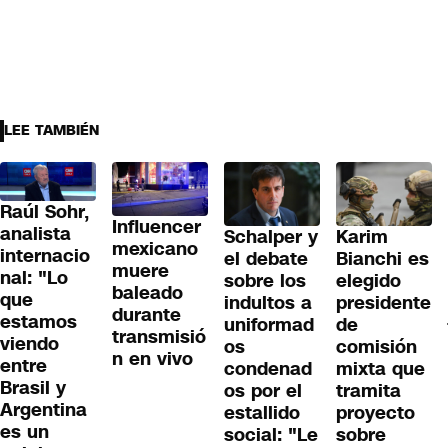
LEE TAMBIÉN
Raúl Sohr,
Influencer
analista
Schalper y
Karim
mexicano
internacio
el debate
Bianchi es
muere
nal: "Lo
sobre los
elegido
baleado
que
indultos a
presidente
durante
estamos
uniformad
de
transmisió
viendo
os
comisión
n en vivo
entre
condenad
mixta que
Brasil y
os por el
tramita
Argentina
estallido
proyecto
es un
social: "Le
sobre