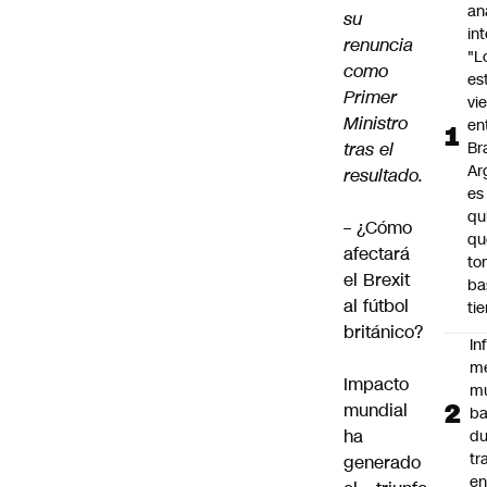
an
su
in
renuncia
"L
como
es
Primer
vi
Ministro
en
tras el
Bra
Ar
resultado.
es
qu
–
¿Cómo
qu
afectará
to
el Brexit
ba
al fútbol
ti
británico?
In
m
Impacto
m
mundial
ba
ha
du
tr
generado
en