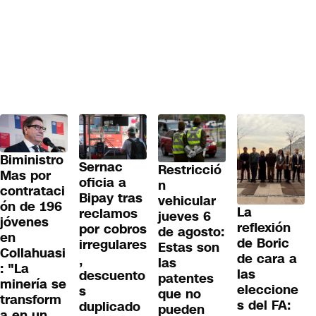
Biministro
Sernac
Restricció
Mas por
oficia a
n
contrataci
Bipay tras
vehicular
ón de 196
La
reclamos
jueves 6
jóvenes
reflexión
por cobros
de agosto:
en
de Boric
irregulares
Estas son
Collahuasi
de cara a
,
las
: "La
las
descuento
patentes
minería se
eleccione
s
que no
transform
s del FA:
duplicado
pueden
a en un