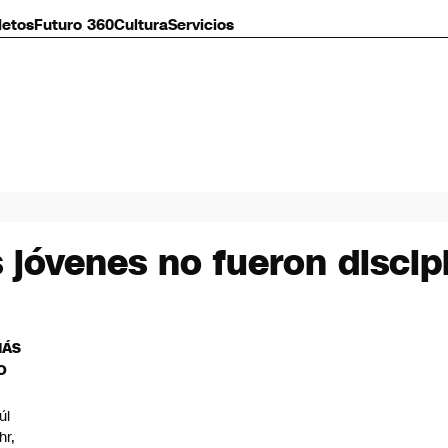
letos
Futuro 360
Cultura
Servicios
s jóvenes no fueron discip
MÁS
O
úl
hr,