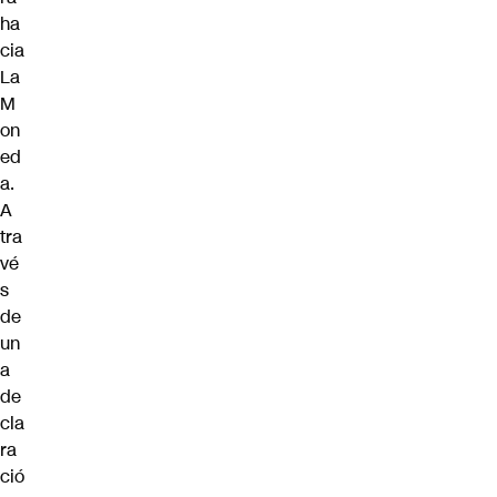
ha
cia
La
M
on
ed
a.
A
tra
vé
s
de
un
a
de
cla
ra
ció