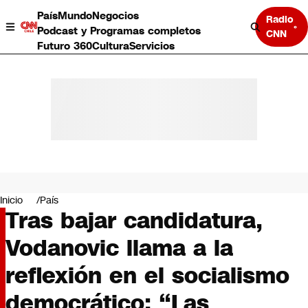
País
Mundo
Negocios
Radio
Podcast y Programas completos
CNN
Futuro 360
Cultura
Servicios
País
Mundo
Negocios
Inicio
País
Tras bajar candidatura,
Deportes
Programas completos
Vodanovic llama a la
Cultura
Servicios
reflexión en el socialismo
Bits
CNN Data
democrático: “Las
CNN tiempo