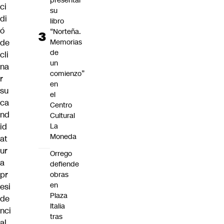
presentar
ci
su
di
libro
ó
“Norteña.
Memorias
de
de
cli
un
na
comienzo”
r
en
su
el
ca
Centro
nd
Cultural
La
id
Moneda
at
ur
Orrego
a
defiende
pr
obras
en
esi
Plaza
de
Italia
nci
tras
al,