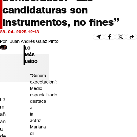
Futuro 360
candidaturas son
Opinión
instrumentos, no fines”
28- 04- 2025 12:13
Por
Juan Andrés Galaz Pinto
LO
MÁS
LEÍDO
“Genera
expectación”:
Medio
especializado
La
destaca
m
a
añ
la
actriz
an
Mariana
a
di
de