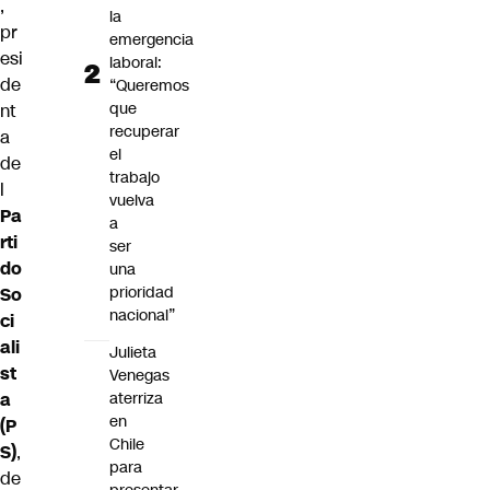
,
la
pr
emergencia
esi
laboral:
de
“Queremos
que
nt
recuperar
a
el
de
trabajo
l
vuelva
Pa
a
rti
ser
do
una
prioridad
So
nacional”
ci
ali
Julieta
st
Venegas
aterriza
a
en
(P
Chile
S)
,
para
de