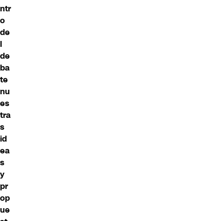
ntr
o
de
l
de
ba
te
nu
es
tra
s
id
ea
s
y
pr
op
ue