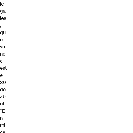
le
ga
les
,
qu
e
ve
nc
e
est
e
30
de
ab
ril.
“E
n
mi
cal