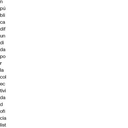
n
pú
bli
ca
dif
un
di
da
po
r
la
col
ec
tivi
da
d
ofi
cia
list