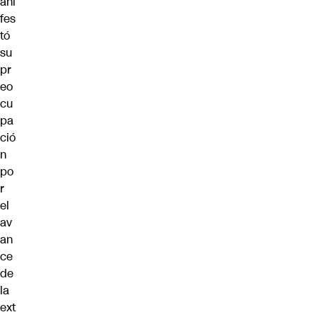
ani
fes
tó
su
pr
eo
cu
pa
ció
n
po
r
el
av
an
ce
de
la
ext