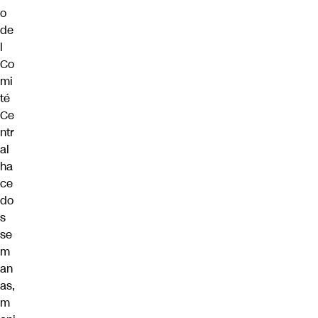
o
de
l
Co
mi
té
Ce
ntr
al
ha
ce
do
s
se
m
an
as,
m