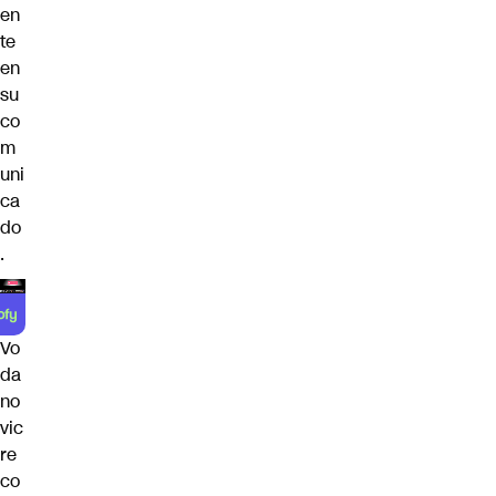
en
te
en
su
co
m
uni
ca
do
.
Vo
da
no
vic
re
co