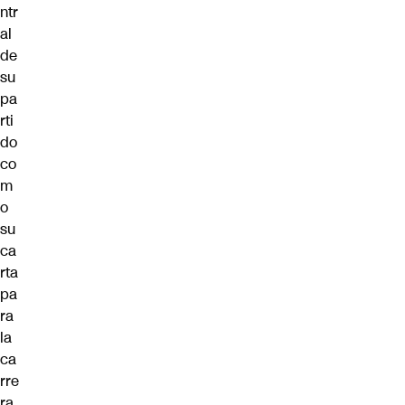
ntr
al
de
su
pa
rti
do
co
m
o
su
ca
rta
pa
ra
la
ca
rre
ra