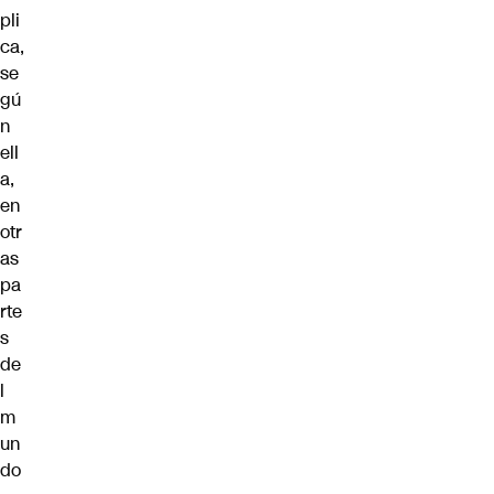
pli
ca,
se
gú
n
ell
a,
en
otr
as
pa
rte
s
de
l
m
un
do