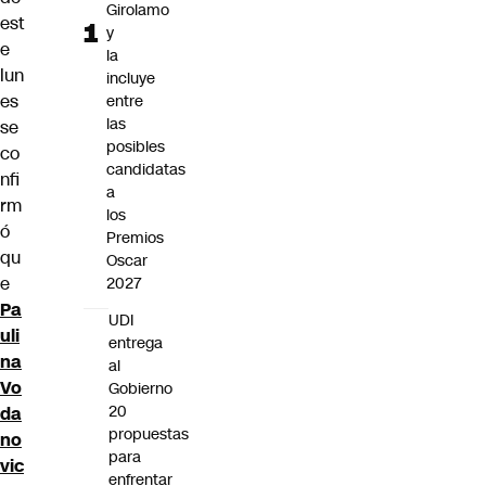
Girolamo
est
y
e
la
lun
incluye
es
entre
las
se
posibles
co
candidatas
nfi
a
rm
los
ó
Premios
qu
Oscar
e
2027
Pa
UDI
uli
entrega
na
al
Vo
Gobierno
20
da
propuestas
no
para
vic
enfrentar