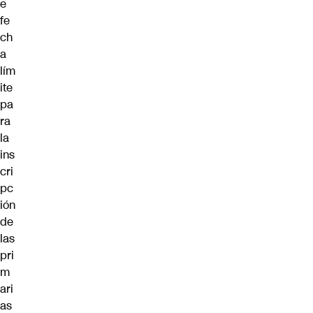
e
fe
ch
a
lím
ite
pa
ra
la
ins
cri
pc
ión
de
las
pri
m
ari
as