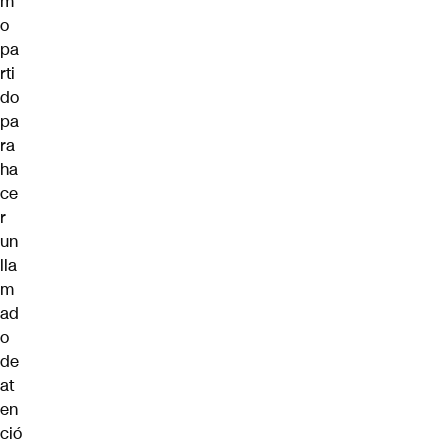
m
o
pa
rti
do
pa
ra
ha
ce
r
un
lla
m
ad
o
de
at
en
ció