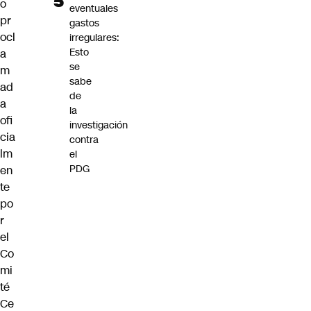
o
eventuales
pr
gastos
ocl
irregulares:
Esto
a
se
m
sabe
ad
de
a
la
ofi
investigación
cia
contra
lm
el
PDG
en
te
po
r
el
Co
mi
té
Ce