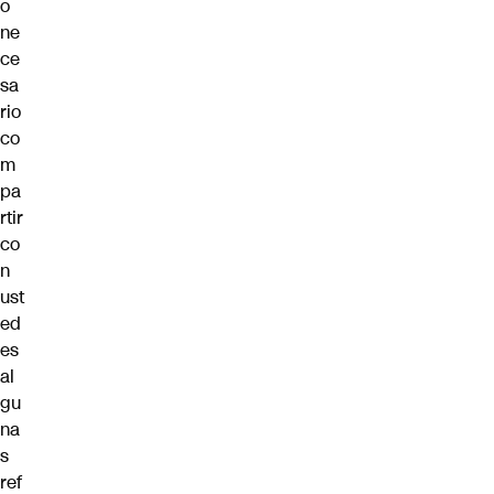
o
ne
ce
sa
rio
co
m
pa
rtir
co
n
ust
ed
es
al
gu
na
s
ref