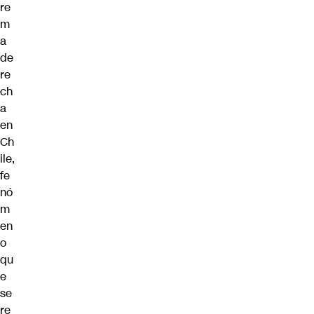
re
m
a
de
re
ch
a
en
Ch
ile,
fe
nó
m
en
o
qu
e
se
re