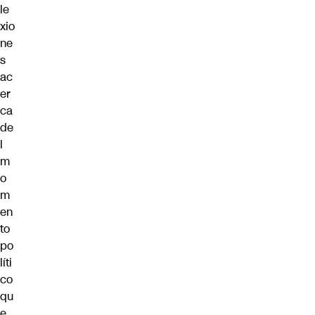
le
xio
ne
s
ac
er
ca
de
l
m
o
m
en
to
po
líti
co
qu
e