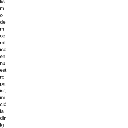
lis
m
o
de
m
oc
rát
ico
en
nu
est
ro
pa
ís”,
ini
ció
la
dir
ig