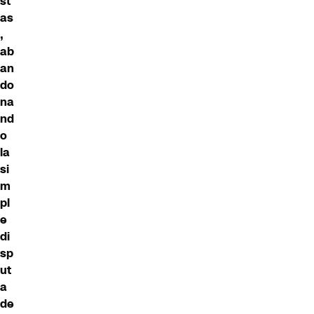
st
as
,
ab
an
do
na
nd
o
la
si
m
pl
e
di
sp
ut
a
de