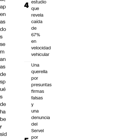
estudio
ap
que
en
revela
as
caída
de
do
67%
s
en
se
velocidad
m
vehicular
an
Una
as
querella
de
por
sp
presuntas
ué
firmas
s
falsas
de
y
una
ha
denuncia
be
del
r
Servel
sid
por