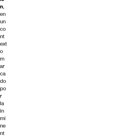
n
,
en
un
co
nt
ext
o
m
ar
ca
do
po
r
la
in
mi
ne
nt