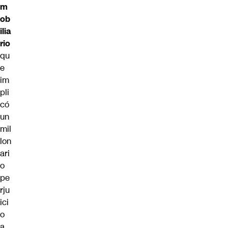
m
ob
ilia
rio
qu
e
im
pli
có
un
mil
lon
ari
o
pe
rju
ici
o
a