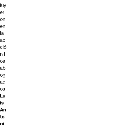
luy
er
on
en
la
ac
ció
n l
os
ab
og
ad
os
Lu
is
An
to
ni