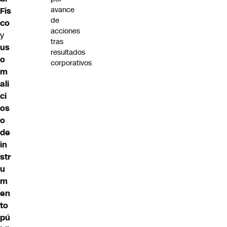
avance
Fis
de
co
acciones
y
tras
us
resultados
o
corporativos
m
ali
ci
os
o
de
in
str
u
m
en
to
pú