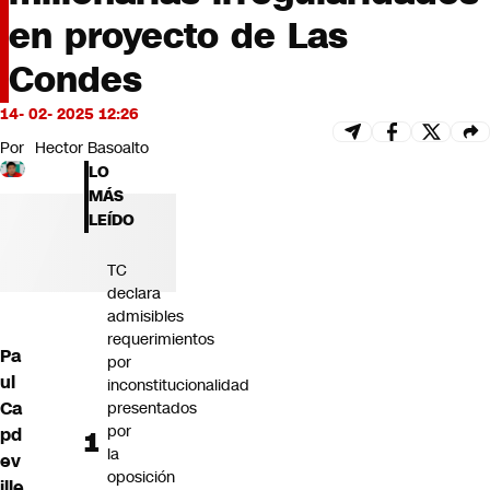
Futuro 360
en proyecto de Las
Opinión
Condes
14- 02- 2025 12:26
Por
Hector Basoalto
LO
MÁS
LEÍDO
TC
declara
admisibles
requerimientos
Pa
por
ul
inconstitucionalidad
Ca
presentados
por
pd
la
ev
oposición
ille