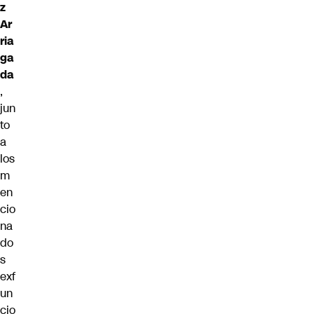
z
Ar
ria
ga
da
,
jun
to
a
los
m
en
cio
na
do
s
exf
un
cio