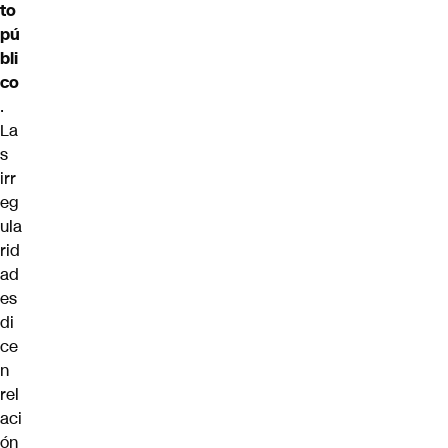
to
pú
bli
co
.
La
s
irr
eg
ula
rid
ad
es
di
ce
n
rel
aci
ón