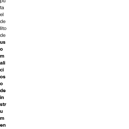
pu
ta
el
de
lito
de
us
o
m
ali
ci
os
o
de
in
str
u
m
en