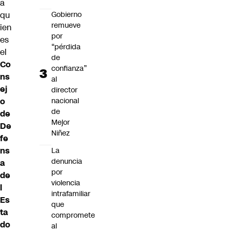
a
Gobierno
qu
remueve
ien
por
es
“pérdida
el
de
Co
confianza”
ns
al
ej
director
nacional
o
de
de
Mejor
De
Niñez
fe
ns
La
denuncia
a
por
de
violencia
l
intrafamiliar
Es
que
ta
compromete
do
al