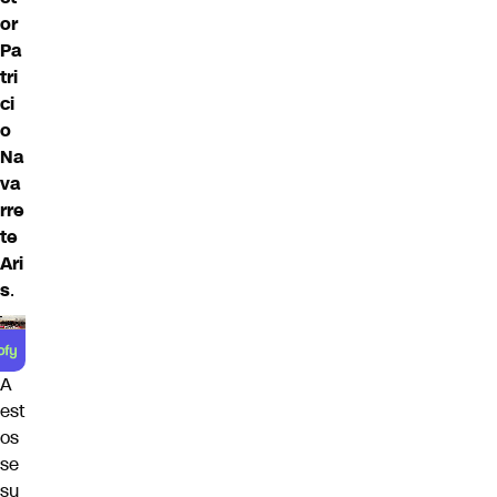
or
Pa
tri
ci
o
Na
va
rre
te
Ari
s
.
A
est
os
se
su