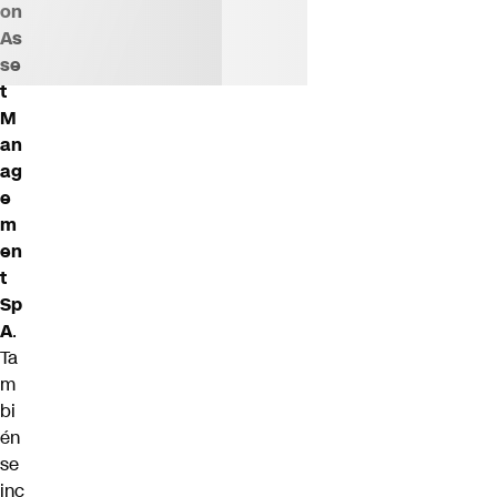
on
As
se
t
M
an
ag
e
m
en
t
Sp
A
.
Ta
m
bi
én
se
inc