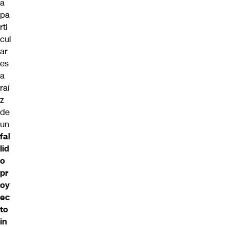
a
pa
rti
cul
ar
es
a
raí
z
de
un
fal
lid
o
pr
oy
ec
to
in