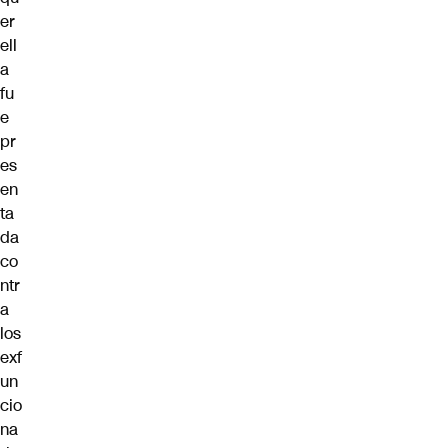
er
ell
a
fu
e
pr
es
en
ta
da
co
ntr
a
los
exf
un
cio
na