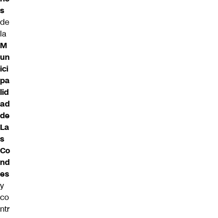
s
de
la
M
un
ici
pa
lid
ad
de
La
s
Co
nd
es
y
co
ntr