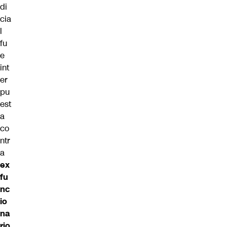
di
cia
l
fu
e
int
er
pu
est
a
co
ntr
a
ex
fu
nc
io
na
rio