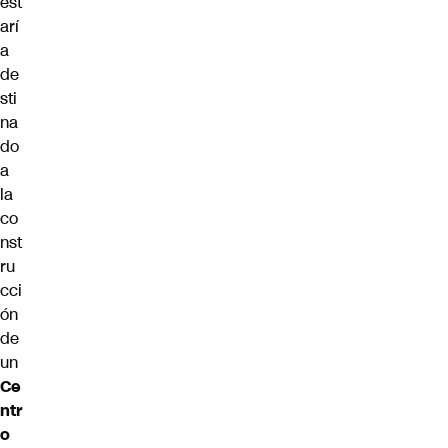
est
arí
a
de
sti
na
do
a
la
co
nst
ru
cci
ón
de
un
Ce
ntr
o