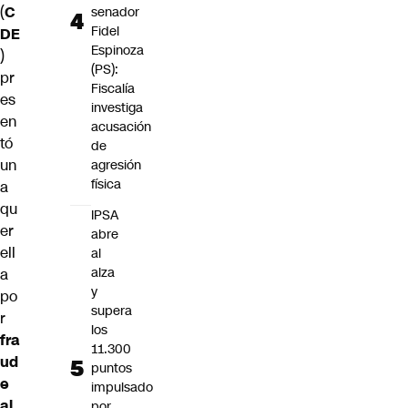
(
C
senador
Fidel
DE
Espinoza
)
(PS):
pr
Fiscalía
es
investiga
en
acusación
tó
de
un
agresión
física
a
qu
IPSA
er
abre
ell
al
alza
a
y
po
supera
r
los
fra
11.300
ud
puntos
e
impulsado
al
por