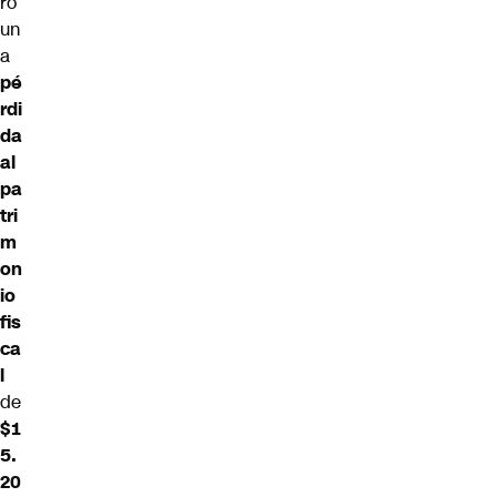
ró
un
a
pé
rdi
da
al
pa
tri
m
on
io
fis
ca
l
de
$1
5.
20