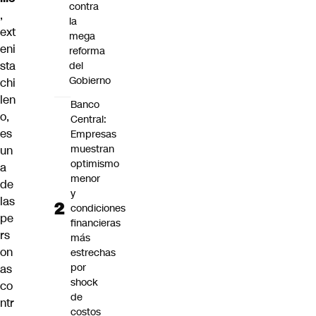
contra
,
la
ext
mega
eni
reforma
sta
del
Gobierno
chi
len
Banco
o,
Central:
es
Empresas
muestran
un
optimismo
a
menor
de
y
las
condiciones
pe
financieras
rs
más
on
estrechas
por
as
shock
co
de
ntr
costos