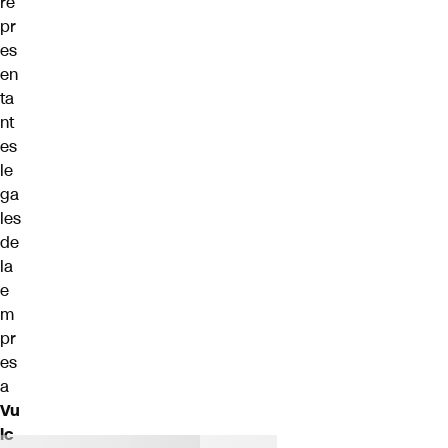
re
pr
es
en
ta
nt
es
le
ga
les
de
la
e
m
pr
es
a
Vu
lc