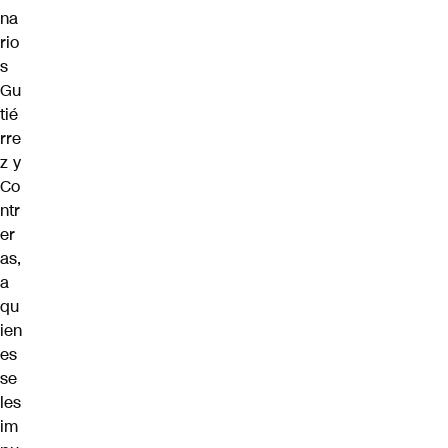
na
rio
s
Gu
tié
rre
z y
Co
ntr
er
as,
a
qu
ien
es
se
les
im