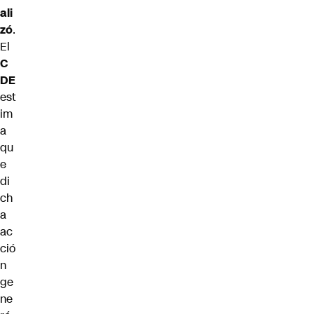
ali
zó
.
El
C
DE
est
im
a
qu
e
di
ch
a
ac
ció
n
ge
ne