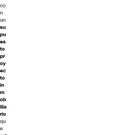
co
n
un
su
pu
es
to
pr
oy
ec
to
in
m
ob
ilia
rio
qu
e