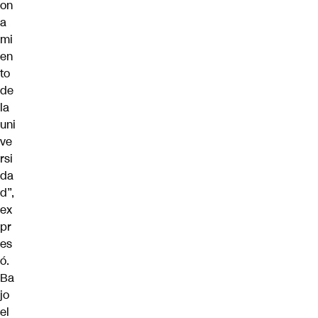
on
a
mi
en
to
de
la
uni
ve
rsi
da
d”,
ex
pr
es
ó.
Ba
jo
el