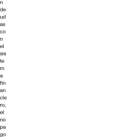
n
de
ud
as
co
n
el
sis
te
m
a
fin
an
cie
ro,
el
no
pa
go