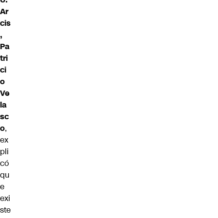
Ar
cis
,
Pa
tri
ci
o
Ve
la
sc
o
,
ex
pli
có
qu
e
exi
ste