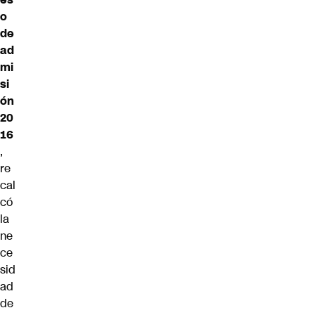
o
de
ad
mi
si
ón
20
16
,
re
cal
có
la
ne
ce
sid
ad
de