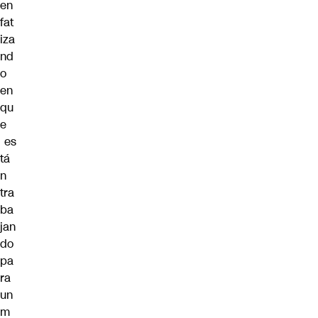
en
fat
iza
nd
o
en
qu
e
es
tá
n
tra
ba
jan
do
pa
ra
un
m