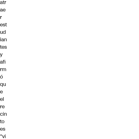
atr
ae
r
est
ud
ian
tes
y
afi
rm
ó
qu
e
el
re
cin
to
es
“vi