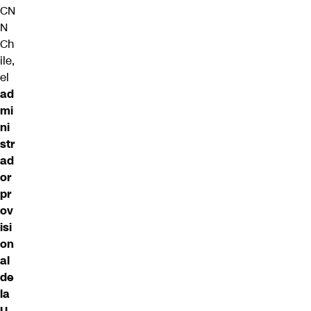
CN
N
Ch
ile,
el
ad
mi
ni
str
ad
or
pr
ov
isi
on
al
de
la
U.