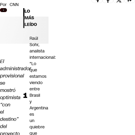
Por
CNN
Futuro 360
LO
Opinión
MÁS
LEÍDO
Raúl
Sohr,
analista
internacional:
El
"Lo
administrador
que
provisional
estamos
se
viendo
entre
mostró
Brasil
optimista
y
“con
Argentina
el
es
destino”
un
del
quiebre
proyecto
que