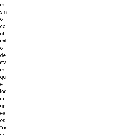
mi
sm
o
co
nt
ext
o
de
sta
có
qu
e
los
in
gr
es
os
“er
an