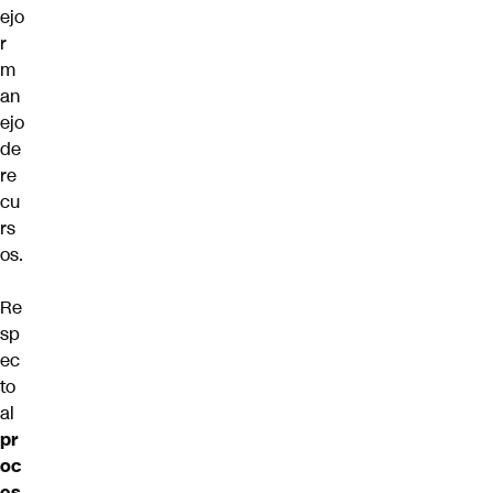
ejo
r
m
an
ejo
de
re
cu
rs
os.
Re
sp
ec
to
al
pr
oc
es