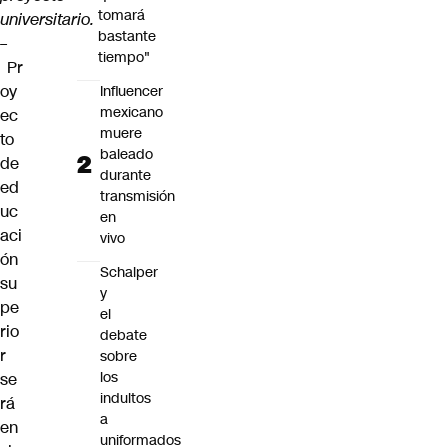
tomará
universitario.
bastante
–
tiempo"
Pr
oy
Influencer
mexicano
ec
muere
to
baleado
de
durante
ed
transmisión
uc
en
aci
vivo
ón
Schalper
su
y
pe
el
rio
debate
r
sobre
los
se
indultos
rá
a
en
uniformados