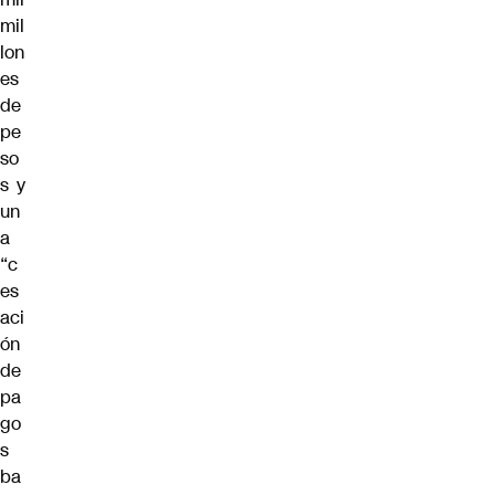
mil
lon
es
de
pe
so
s y
un
a
“c
es
aci
ón
de
pa
go
s
ba