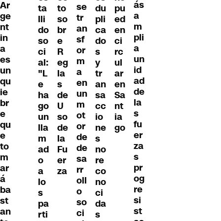
ás
Ar
se
ta
to
du
pu
a
ge
tr
lli
so
pli
ed
m
nt
an
do
br
ca
en
pli
in
sf
so
e
do
ci
a
a
or
ci
R
s
rc
un
es
m
al:
eg
y
ul
id
un
a
"L
la
tr
ar
ad
qu
en
e
s
an
en
de
ie
un
ha
de
sa
Sa
la
br
m
go
U
cc
nt
s
e
ot
un
so
io
ia
fu
qu
or
lla
de
ne
go
er
e
de
m
la
s
za
to
de
ad
Fu
no
s
m
sa
o
er
re
pr
ar
rr
a
za
co
og
á
oll
lo
no
re
ba
o
s
ci
si
st
so
pa
da
st
an
ci
rti
s