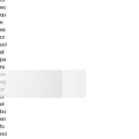
eo
qu
e
es
cr
uci
al
pa
ra
as
eg
ur
ar
el
bu
en
fu
nci