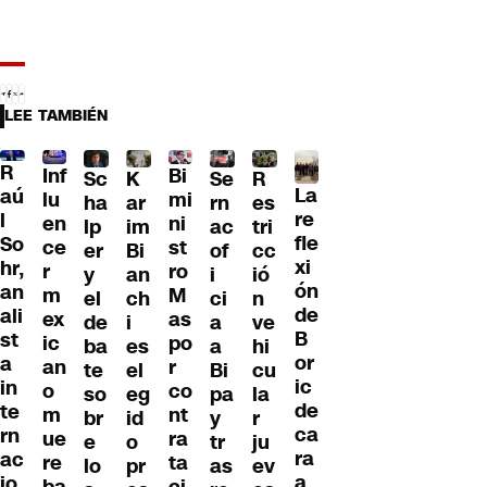
LEE TAMBIÉN
R
Inf
Bi
Sc
K
Se
R
La
aú
lu
mi
ha
ar
rn
es
re
l
en
ni
lp
im
ac
tri
fle
So
ce
st
er
Bi
of
cc
xi
hr,
r
ro
y
an
i
ió
ón
an
m
M
el
ch
ci
n
de
ali
ex
as
de
i
a
ve
B
st
ic
po
ba
es
a
hi
or
a
an
r
te
el
Bi
cu
ic
in
o
co
so
eg
pa
la
de
te
m
nt
br
id
y
r
ca
rn
ue
ra
e
o
tr
ju
ra
ac
re
ta
lo
pr
as
ev
a
io