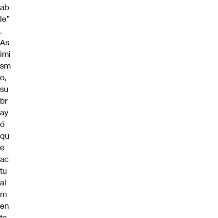
ab
le”
.
As
imi
sm
o,
su
br
ay
ó
qu
e
ac
tu
al
m
en
te