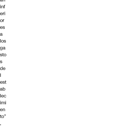
inf
eri
or
es
a
los
ga
sto
s
de
l
est
ab
lec
imi
en
to”
,