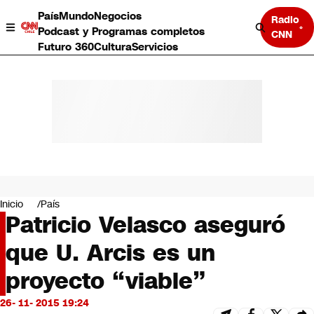
País
Mundo
Negocios
Radio
Podcast y Programas completos
CNN
Futuro 360
Cultura
Servicios
País
Mundo
Negocios
Inicio
País
Patricio Velasco aseguró
Deportes
Programas completos
que U. Arcis es un
Cultura
Servicios
proyecto “viable”
Bits
CNN Data
26- 11- 2015 19:24
CNN tiempo