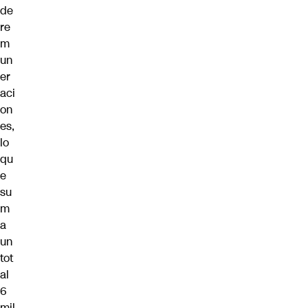
de
re
m
un
er
aci
on
es,
lo
qu
e
su
m
a
un
tot
al
6
mil