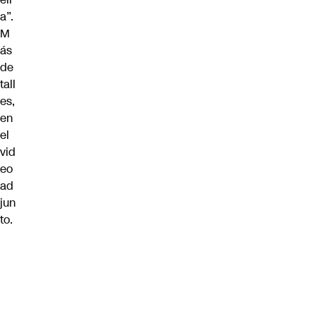
a”.
M
ás
de
tall
es,
en
el
vid
eo
ad
jun
to.