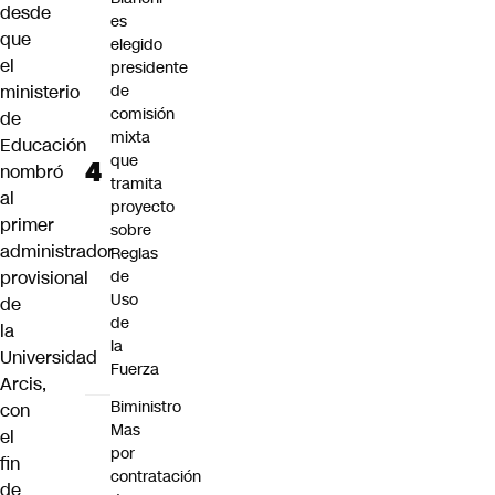
desde
es
que
elegido
el
presidente
ministerio
de
comisión
de
mixta
Educación
que
nombró
tramita
al
proyecto
primer
sobre
administrador
Reglas
provisional
de
Uso
de
de
la
la
Universidad
Fuerza
Arcis,
Biministro
con
Mas
el
por
fin
contratación
de