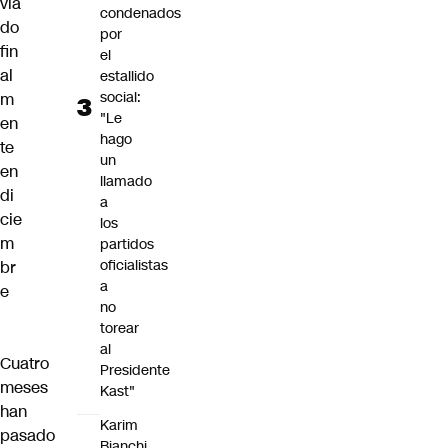
via
condenados
do
por
fin
el
al
estallido
social:
m
"Le
en
hago
te
un
en
llamado
di
a
cie
los
m
partidos
oficialistas
br
a
e
no
torear
al
Cuatro
Presidente
meses
Kast"
han
Karim
pasado
Bianchi