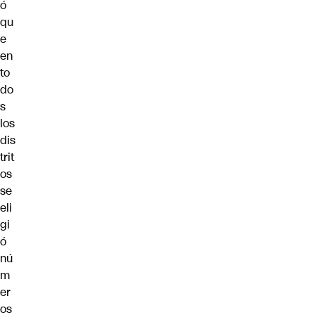
ó
qu
e
en
to
do
s
los
dis
trit
os
se
eli
gi
ó
nú
m
er
os