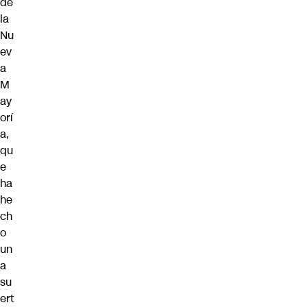
de
la
Nu
ev
a
M
ay
orí
a,
qu
e
ha
he
ch
o
un
a
su
ert