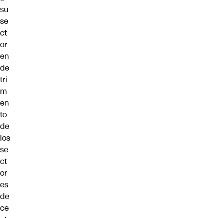
su
se
ct
or
en
de
tri
m
en
to
de
los
se
ct
or
es
de
ce