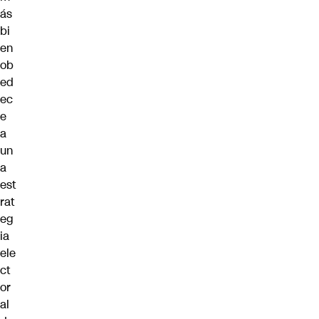
ás
bi
en
ob
ed
ec
e
a
un
a
est
rat
eg
ia
ele
ct
or
al