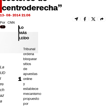
Futuro 360
centroderecha”
Opinión
13- 08- 2014 21:06
Por
CNN
LO
MÁS
LEÍDO
Tribunal
ordena
bloquear
sitios
La
de
UD
apuestas
I
online
re
y
establece
ch
mecanismo
az
propuesto
a
por