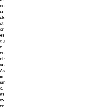
en
os
ele
ct
or
es
qu
e
en
otr
as.
As
imi
sm
o,
as
ev
er