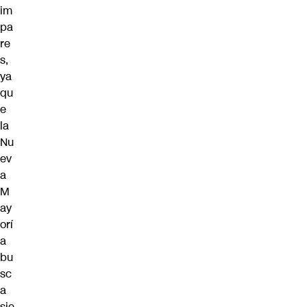
im
pa
re
s,
ya
qu
e
la
Nu
ev
a
M
ay
orí
a
bu
sc
a
sie