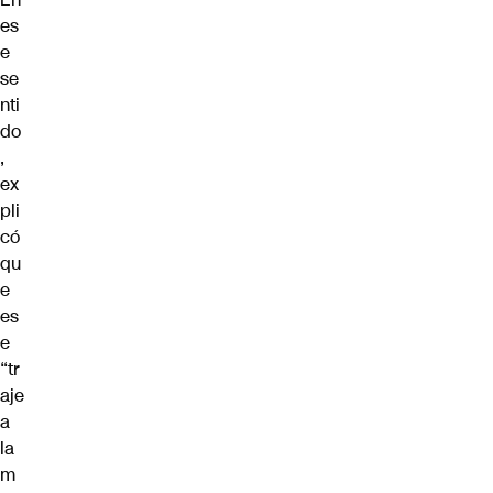
es
e
se
nti
do
,
ex
pli
có
qu
e
es
e
“tr
aje
a
la
m