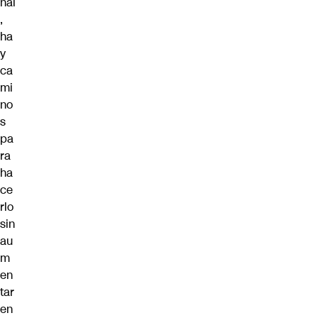
nal
,
ha
y
ca
mi
no
s
pa
ra
ha
ce
rlo
sin
au
m
en
tar
en