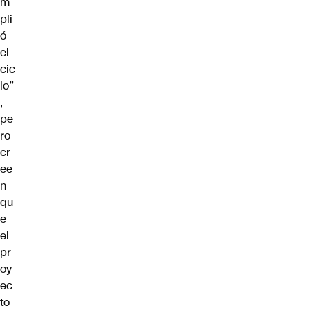
m
pli
ó
el
cic
lo”
,
pe
ro
cr
ee
n
qu
e
el
pr
oy
ec
to