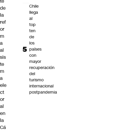
te
Chile
de
llega
la
al
ref
top
or
ten
m
de
a
los
países
al
con
sis
mayor
te
recuperación
m
del
a
turismo
ele
internacional
ct
postpandemia
or
al
en
la
Cá