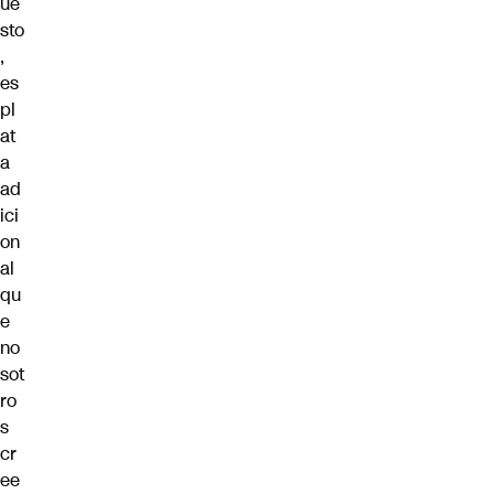
ue
sto
,
es
pl
at
a
ad
ici
on
al
qu
e
no
sot
ro
s
cr
ee