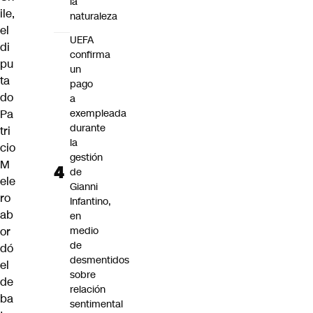
la
ile,
naturaleza
el
UEFA
di
confirma
pu
un
ta
pago
do
a
Pa
exempleada
durante
tri
la
cio
gestión
M
de
ele
Gianni
ro
Infantino,
ab
en
or
medio
de
dó
desmentidos
el
sobre
de
relación
ba
sentimental