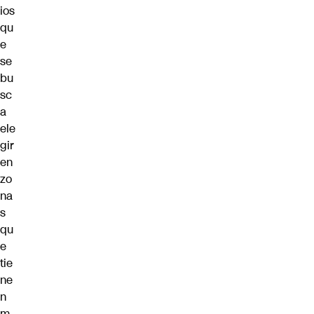
ios
qu
e
se
bu
sc
a
ele
gir
en
zo
na
s
qu
e
tie
ne
n
m