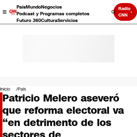
País
Mundo
Negocios
Radio
Podcast y Programas completos
CNN
Futuro 360
Cultura
Servicios
País
Mundo
Negocios
Inicio
País
Patricio Melero aseveró
Deportes
Programas completos
que reforma electoral va
Cultura
Servicios
“en detrimento de los
Bits
CNN Data
sectores de
CNN tiempo