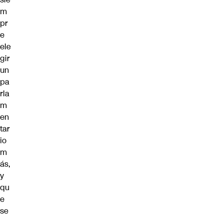
m
pr
e
ele
gir
un
pa
rla
m
en
tar
io
m
ás,
y
qu
e
se