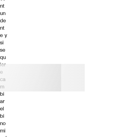
nt
un
de
nt
e y
si
se
qu
ier
e
ca
m
bi
ar
el
bi
no
mi