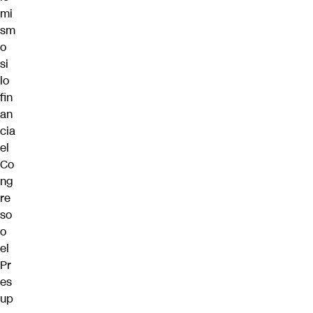
mi
sm
o
si
lo
fin
an
cia
el
Co
ng
re
so
o
el
Pr
es
up