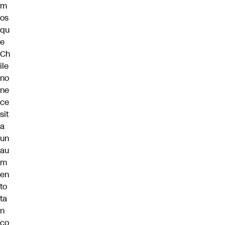
m
os
qu
e
Ch
ile
no
ne
ce
sit
a
un
au
m
en
to
ta
n
co