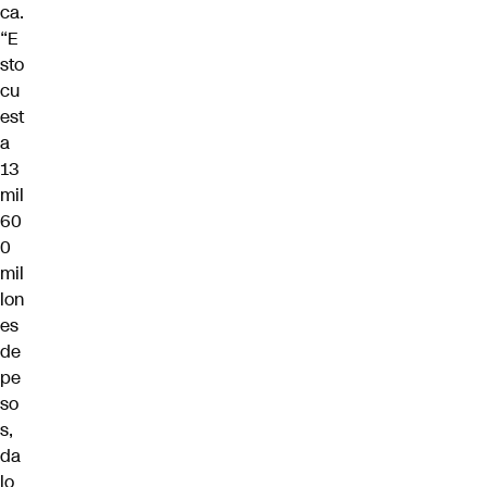
ca.
“E
sto
cu
est
a
13
mil
60
0
mil
lon
es
de
pe
so
s,
da
lo