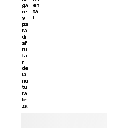
en
ga
ta
re
l
s
pa
ra
di
sf
ru
ta
r
de
la
na
tu
ra
le
za