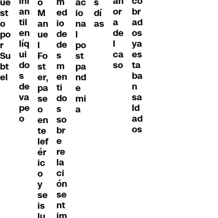
inf
co
ah
m
ue
o
ac
s
an
br
or
ed
st
M
io
dí
til
ad
a
io
o
an
na
as
en
os
de
de
po
ue
l
líq
ya
l
de
r
l
po
ui
es
ca
s
Su
Fo
st
do
ta
so
m
bt
st
pa
s
ba
en
el
er,
nd
de
n
ti
pa
e
va
sa
do
se
mi
pe
ld
s
o
a
o
ad
so
en
os
br
te
e
lef
re
ér
la
ic
ci
o
ón
y
se
se
nt
is
im
lu