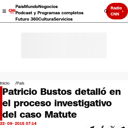
País
Mundo
Negocios
Radio
Podcast y Programas completos
CNN
Futuro 360
Cultura
Servicios
País
Mundo
Negocios
Inicio
País
Patricio Bustos detalló en
Deportes
Programas completos
el proceso investigativo
Cultura
Servicios
del caso Matute
Bits
CNN Data
22- 09- 2015 07:14
CNN tiempo