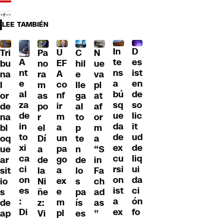
LEE TAMBIÉN
D
In
U
Tri
Pa
C
N
A
es
te
EF
bu
no
hil
ue
nt
ist
ns
A
na
ra
e
va
e
en
a
co
l
m
lle
pl
al
de
bú
nf
or
as
ga
at
za
so
sq
ir
de
po
al
af
de
lic
ue
m
na
r
to
or
in
it
da
a
bl
el
p
m
to
ud
de
un
oq
Dí
te
a
xi
de
ex
pa
ue
a
n
“S
ca
liq
cu
go
ar
de
de
in
ci
ui
rsi
a
sit
la
lo
Fa
on
da
on
ex
io
Ni
s
ch
es
ci
ist
e
s
ñe
pa
ad
:
ón
a
m
de
z:
ís
as
Di
fo
ex
pl
ap
Vi
es
”