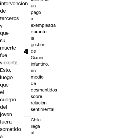
intervención
un
de
pago
terceros
a
y
exempleada
durante
que
la
su
gestión
muerte
de
fue
Gianni
violenta.
Infantino,
Esto,
en
luego
medio
de
que
desmentidos
el
sobre
cuerpo
relación
del
sentimental
joven
Chile
fuera
llega
sometido
al
a