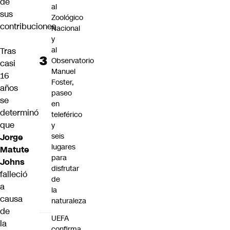
de
al
sus
Zoológico
contribuciones
Nacional
y
al
Tras
Observatorio
casi
Manuel
16
Foster,
años
paseo
se
en
determinó
teleférico
que
y
seis
Jorge
lugares
Matute
para
Johns
disfrutar
falleció
de
a
la
causa
naturaleza
de
UEFA
la
confirma