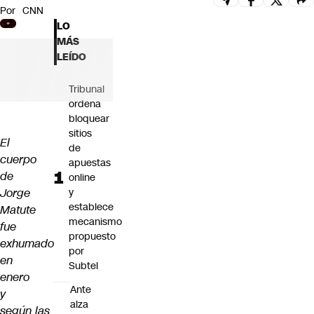
Por
CNN
Futuro 360
LO
Opinión
MÁS
LEÍDO
Tribunal
ordena
bloquear
sitios
El
de
cuerpo
apuestas
de
online
Jorge
y
establece
Matute
mecanismo
fue
propuesto
exhumado
por
en
Subtel
enero
Ante
y
alza
según las