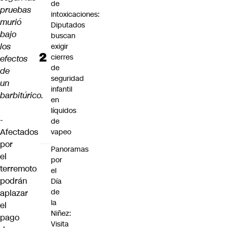
de
pruebas
intoxicaciones:
murió
Diputados
bajo
buscan
los
exigir
cierres
efectos
de
de
seguridad
un
infantil
barbitúrico.
en
líquidos
-
de
Afectados
vapeo
por
Panoramas
el
por
terremoto
el
podrán
Día
de
aplazar
la
el
Niñez:
pago
Visita