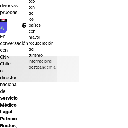
top
diversas
ten
pruebas.
de
los
países
con
En
mayor
conversación
recuperación
del
con
turismo
CNN
internacional
Chile
postpandemia
el
director
nacional
del
Servicio
Médico
Legal,
Patricio
Bustos
,