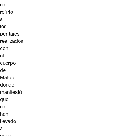
se
refirió
a
los
peritajes
realizados
con
el
cuerpo
de
Matute,
donde
manifestó
que
se
han
llevado
a
cabo