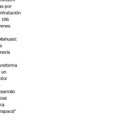
s por
ntratación
 196
venes
n
llahuasi:
a
nería
ansforma
 un
otor
e
sarrollo
cial
ra
rapacá"