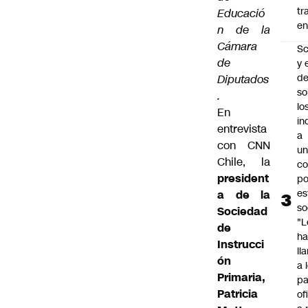
tr
Educació
en
n de la
Cámara
Sc
de
y 
d
Diputados
so
.
lo
En
in
entrevista
a
con CNN
un
Chile, la
c
president
po
es
a de la
so
Sociedad
"L
de
ha
Instrucci
ll
ón
a 
Primaria,
pa
Patricia
of