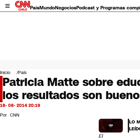
País
Mundo
Negocios
Podcast y Programas comp
País
Mundo
Inicio
País
Negocios
Patricia Matte sobre edu
Deportes
los resultados son buen
Programas completos
Cultura
Servicios
18- 08- 2014 20:19
Bits
Por
CNN
CNN Data
LO 
CNN tiempo
LEÍD
Futuro 360
El
Opinión