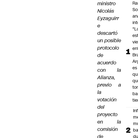
ministro
Ra
So
Nicolás
an
Eyzaguirr
in
e
"L
descartó
es
un posible
vi
protocolo
en
de
Bra
Ar
acuerdo
es
con la
qu
Alianza,
qu
previo a
to
la
ba
votación
ti
del
In
proyecto
m
en la
m
comisión
ba
de
du