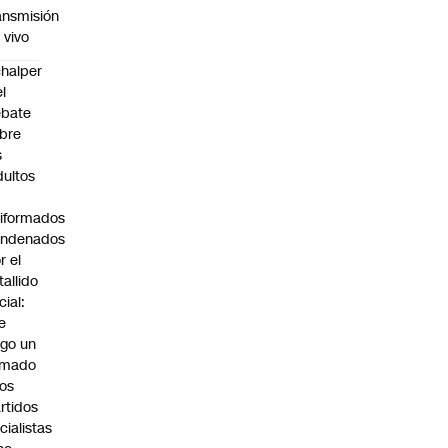
ansmisión
 vivo
halper
el
ebate
bre
s
dultos
iformados
ondenados
r el
tallido
cial:
e
go un
amado
los
rtidos
icialistas