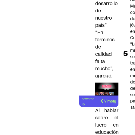
desarrollo
Ma
de
co
nuestro
de
país”.
jó
e
“En
Co
términos
"L
de
mi
calidad
se
falta
tr
mucho”,
en
agregó.
m
d
de
so
Lea el
powered
pa
artículo
by
Ta
Al hablar
sobre el
lucro en
educación