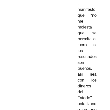
,
manifestó
que “no
me
molesta
que se
permita el
lucro si
los
resultados
son
buenos,
así sea
con los
dineros
del
Estado”,
enfatizand
o en que