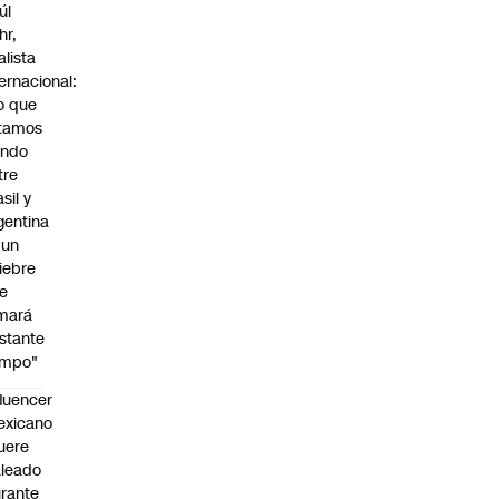
úl
hr,
alista
ternacional:
o que
tamos
endo
tre
sil y
gentina
 un
iebre
e
mará
stante
empo"
fluencer
exicano
uere
leado
rante