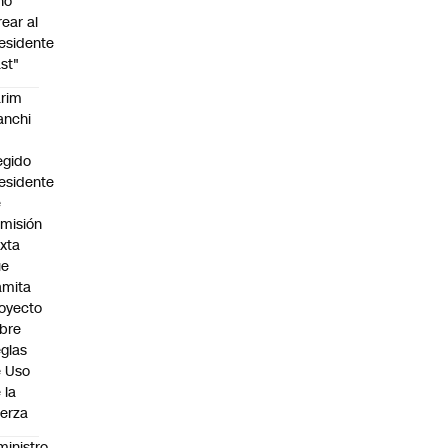
no
rear al
esidente
st"
rim
anchi
egido
esidente
e
misión
xta
ue
amita
oyecto
bre
glas
 Uso
 la
erza
ministro