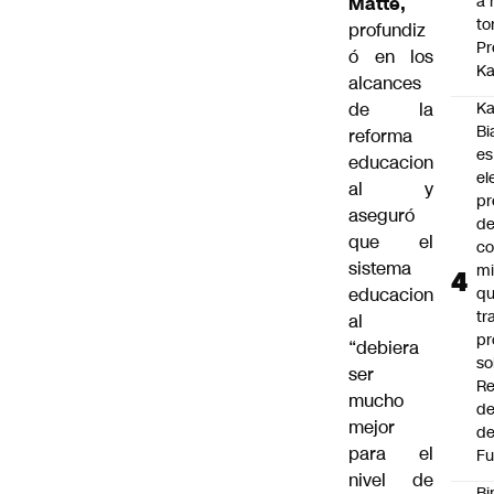
a 
Matte,
to
profundiz
Pr
ó en los
Ka
alcances
de la
Ka
Bi
reforma
es
educacion
el
al y
pr
aseguró
d
que el
co
sistema
mi
educacion
q
tr
al
pr
“debiera
so
ser
Re
mucho
de
mejor
de
para el
Fu
nivel de
Bi