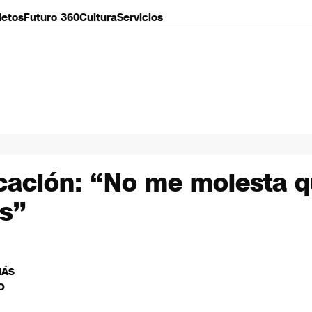
letos
Futuro 360
Cultura
Servicios
cación: “No me molesta qu
os”
MÁS
O