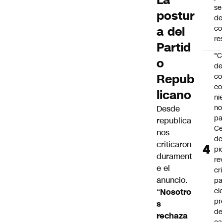
se
postur
de
a del
c
re
Partid
"C
o
d
Repub
co
co
licano
ni
n
Desde
pa
republica
Ce
nos
de
criticaron
pi
durament
re
e el
cr
anuncio.
pa
ci
“
Nosotro
pr
s
d
rechaza