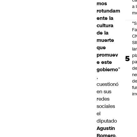
c
mos
a 
rotundam
m
ente la
"S
cultura
Fa
de la
C
muerte
SII
que
la
promuev
pl
e este
pa
de
gobierno
”
ne
,
d
cuestionó
fu
en sus
ir
redes
sociales
el
diputado
Agustín
Romero
.