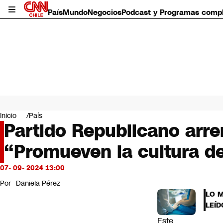
País
Mundo
Negocios
Podcast y Programas comp
País
Mundo
Inicio
País
Negocios
Partido Republicano arre
Deportes
“Promueven la cultura d
Programas completos
Cultura
Servicios
07- 09- 2024 13:00
Bits
Por
Daniela Pérez
CNN Data
LO 
CNN tiempo
LEÍD
Futuro 360
Este
Opinión