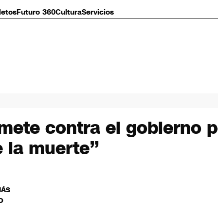
letos
Futuro 360
Cultura
Servicios
mete contra el gobierno p
e la muerte”
MÁS
O