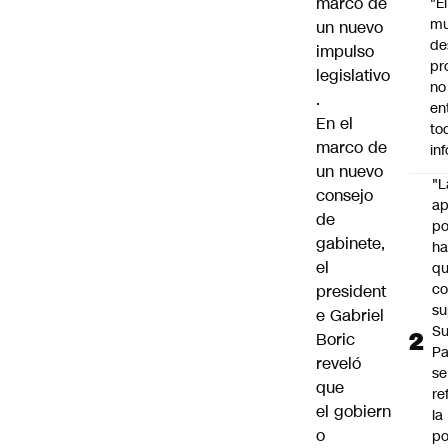
marco de
"É
m
un nuevo
de
impulso
pr
legislativo
no
.
en
En el
to
marco de
in
un nuevo
"L
consejo
ap
de
po
gabinete,
h
el
q
c
president
su
e
Gabriel
Su
Boric
P
reveló
se
que
re
el gobiern
la
o
po