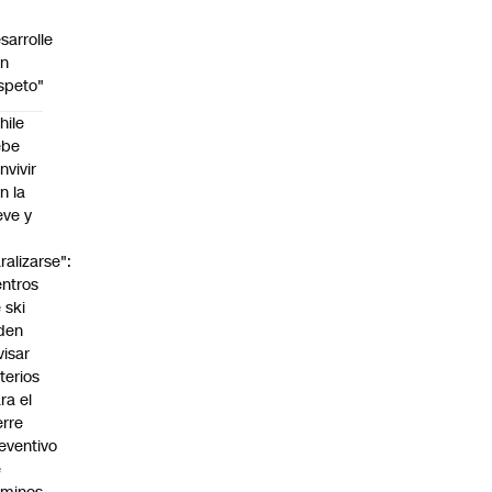
sarrolle
on
speto"
hile
ebe
nvivir
n la
eve y
o
ralizarse":
ntros
 ski
den
visar
iterios
ra el
erre
eventivo
e