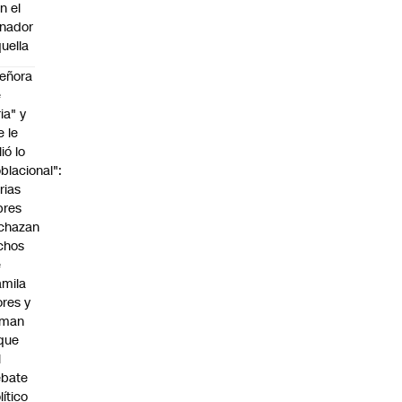
n el
nador
uella
eñora
e
ria" y
e le
lió lo
blacional":
rias
bres
chazan
chos
e
mila
ores y
aman
que
l
ebate
lítico