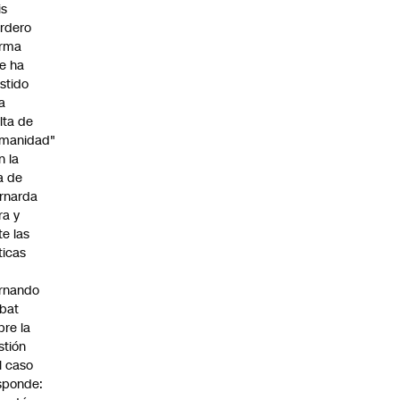
is
rdero
irma
e ha
istido
a
alta de
manidad"
n la
ja de
rnarda
ra y
te las
íticas
rnando
bat
bre la
stión
l caso
sponde: