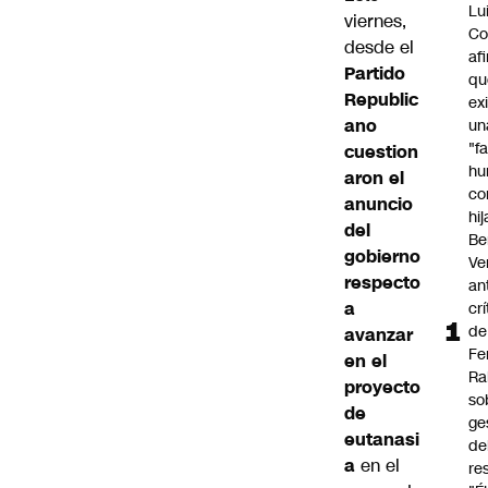
Lu
viernes,
Co
desde el
af
Partido
qu
Republic
ex
ano
un
"f
cuestion
hu
aron el
co
anuncio
hi
del
Be
gobierno
Ve
respecto
an
a
cr
de
avanzar
Fe
en el
Ra
proyecto
so
de
ge
eutanasi
de
a
en el
re