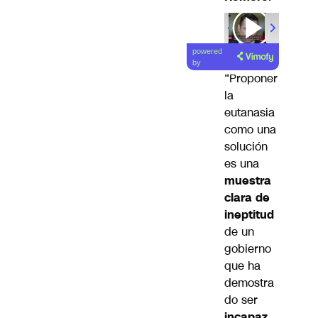
powered
by
“Proponer
la
eutanasia
como una
solución
es una
muestra
clara de
ineptitud
de un
gobierno
que ha
demostra
do ser
incapaz