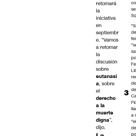
co
retomará
se
la
Sq
iniciativa
en
"S
septiembr
d
fe
e. “Vamos
"s
a retomar
sa
la
po
discusión
Fe
sobre
Li
eutanasi
re
a
, sobre
di
d
el
Ca
derecho
Fl
a la
ll
muerte
a 
digna
”,
"e
dijo.
d
La
po