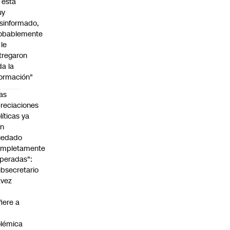
l está
uy
sinformado,
obablemente
 le
tregaron
da la
formación"
as
reciaciones
líticas ya
an
uedado
ompletamente
peradas":
bsecretario
avez
fiere a
lémica