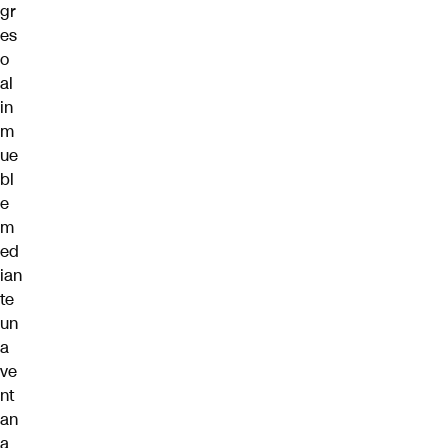
gr
es
o
al
in
m
ue
bl
e
m
ed
ian
te
un
a
ve
nt
an
a