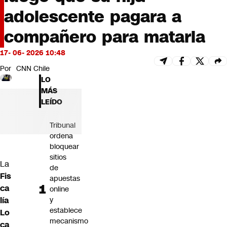
Futuro 360
adolescente pagara a
Opinión
compañero para matarla
17- 06- 2026 10:48
Por
CNN Chile
LO
MÁS
LEÍDO
Tribunal
ordena
bloquear
sitios
La
de
Fis
apuestas
ca
online
lía
y
establece
Lo
mecanismo
ca