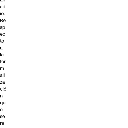
ad
ió.
Re
sp
ec
to
a
la
for
m
ali
za
ció
n
qu
e
se
re