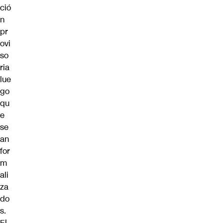
ció
n
pr
ovi
so
ria
lue
go
qu
e
se
an
for
m
ali
za
do
s.
El