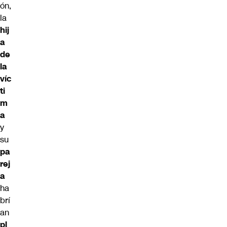
ón,
la
hij
a
de
la
víc
ti
m
a
y
su
pa
rej
a
ha
brí
an
pl