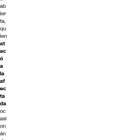
ab
ier
ta,
qu
ien
at
ac
ó
a
la
af
ec
ta
da
oc
asi
on
án