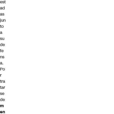
est
ad
as
jun
to
a
su
de
fe
ns
a.
Po
r
tra
tar
se
de
m
en