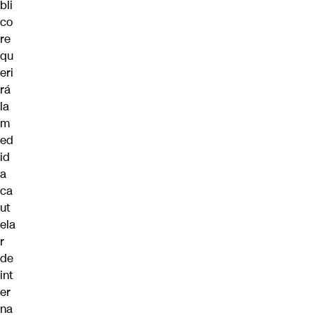
bli
co
re
qu
eri
rá
la
m
ed
id
a
ca
ut
ela
r
de
int
er
na