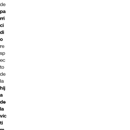
de
pa
rri
ci
di
o
re
sp
ec
to
de
la
hij
a
de
la
víc
ti
m