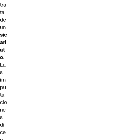
tra
ta
de
un
sic
ari
at
o
.
La
s
im
pu
ta
cio
ne
s
di
ce
n