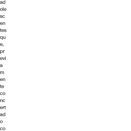
ad
ole
sc
en
tes
qu
e,
pr
evi
a
m
en
te
co
nc
ert
ad
o
co