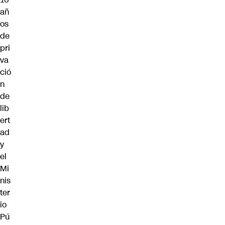
añ
os
de
pri
va
ció
n
de
lib
ert
ad
y
el
Mi
nis
ter
io
Pú