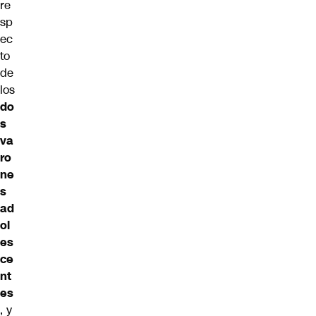
re
sp
ec
to
de
los
do
s
va
ro
ne
s
ad
ol
es
ce
nt
es
, y