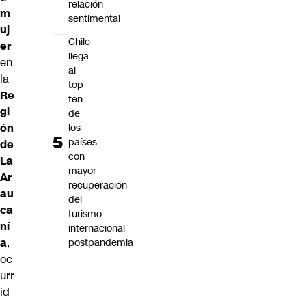
relación
m
sentimental
uj
Chile
er
llega
en
al
la
top
Re
ten
gi
de
ón
los
países
de
con
La
mayor
Ar
recuperación
au
del
ca
turismo
ní
internacional
a
,
postpandemia
oc
urr
id