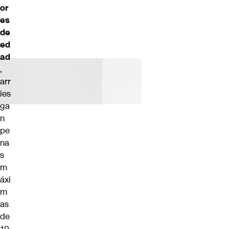
or
es
de
ed
ad
,
arr
ies
ga
n
pe
na
s
m
áxi
m
as
de
10