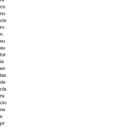
co
no
cie
ro
n
su
au
tor
ía
en
las
de
cla
ra
cio
ne
s
pr