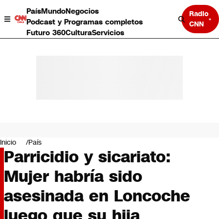
País
Mundo
Negocios
Radio
Podcast y Programas completos
CNN
Futuro 360
Cultura
Servicios
País
Mundo
Negocios
Inicio
País
Parricidio y sicariato:
Deportes
Programas completos
Mujer habría sido
Cultura
Servicios
asesinada en Loncoche
Bits
CNN Data
luego que su hija
CNN tiempo