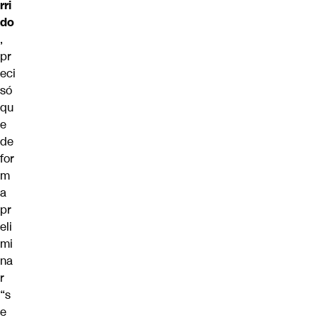
rri
do
,
pr
eci
só
qu
e
de
for
m
a
pr
eli
mi
na
r
“s
e