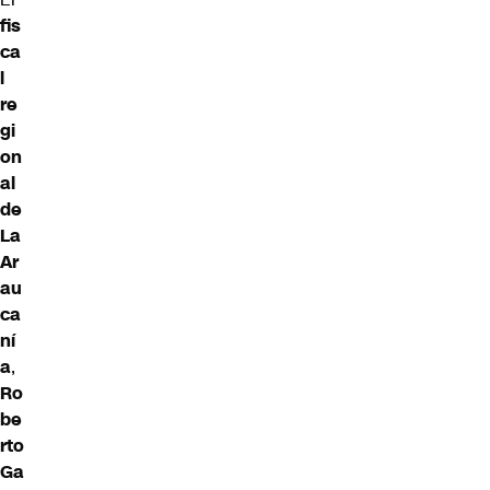
fis
ca
l
re
gi
on
al
de
La
Ar
au
ca
ní
a
,
Ro
be
rto
Ga