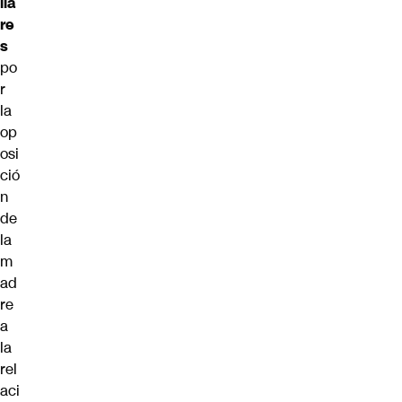
lia
re
s
po
r
la
op
osi
ció
n
de
la
m
ad
re
a
la
rel
aci