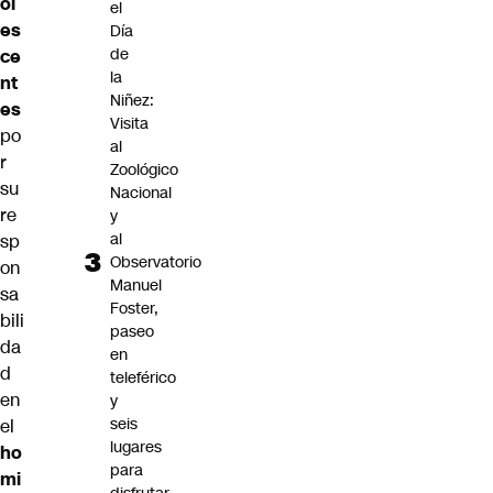
ol
el
es
Día
de
ce
la
nt
Niñez:
es
Visita
po
al
r
Zoológico
su
Nacional
re
y
al
sp
Observatorio
on
Manuel
sa
Foster,
bili
paseo
da
en
d
teleférico
en
y
seis
el
lugares
ho
para
mi