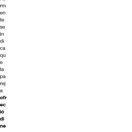
rm
en
te
se
in
di
ca
qu
e
la
pa
rej
a
ofr
ec
ió
di
ne