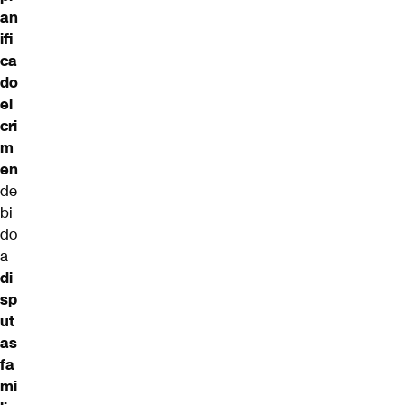
an
ifi
ca
do
el
cri
m
en
de
bi
do
a
di
sp
ut
as
fa
mi