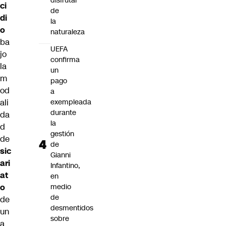
disfrutar
ci
de
di
la
o
naturaleza
ba
UEFA
jo
confirma
la
un
m
pago
od
a
ali
exempleada
durante
da
la
d
gestión
de
de
sic
Gianni
ari
Infantino,
at
en
o
medio
de
de
desmentidos
un
sobre
a