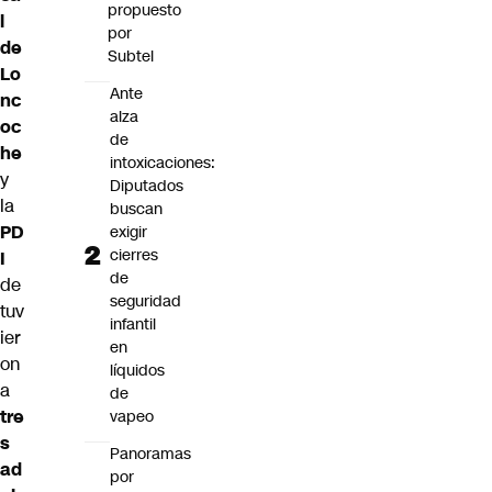
propuesto
l
por
de
Subtel
Lo
Ante
nc
alza
oc
de
he
intoxicaciones:
y
Diputados
la
buscan
PD
exigir
cierres
I
de
de
seguridad
tuv
infantil
ier
en
on
líquidos
a
de
tre
vapeo
s
Panoramas
ad
por