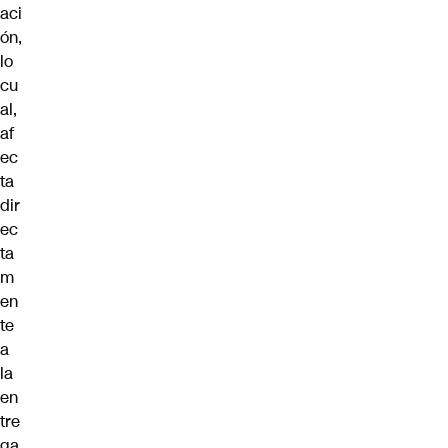
aci
ón,
lo
cu
al,
af
ec
ta
dir
ec
ta
m
en
te
a
la
en
tre
ga