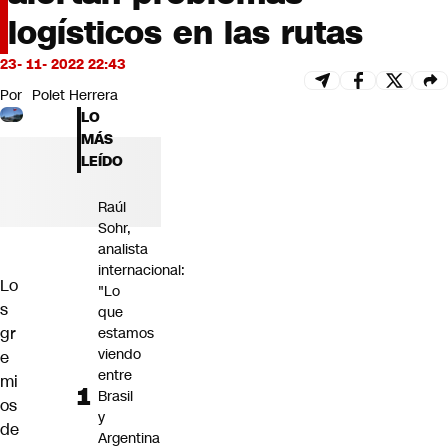
Futuro 360
logísticos en las rutas
Opinión
23- 11- 2022 22:43
Por
Polet Herrera
LO
MÁS
LEÍDO
Raúl
Sohr,
analista
internacional:
Lo
"Lo
s
que
gr
estamos
viendo
e
entre
mi
Brasil
os
y
de
Argentina