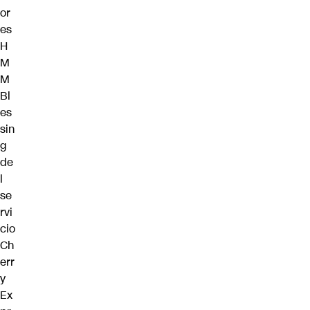
or
es
H
M
M
Bl
es
sin
g
de
l
se
rvi
cio
Ch
err
y
Ex