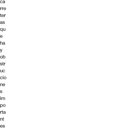
ca
rre
ter
as
qu
e
ha
y
ob
str
uc
cio
ne
s
im
po
rta
nt
es