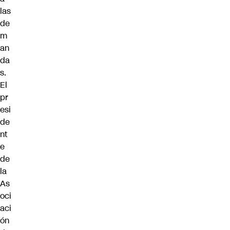
las
de
m
an
da
s.
El
pr
esi
de
nt
e
de
la
As
oci
aci
ón