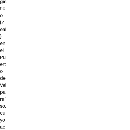
gís
tic
o
(Z
eal
)
en
el
Pu
ert
o
de
Val
pa
raí
so,
cu
yo
ac