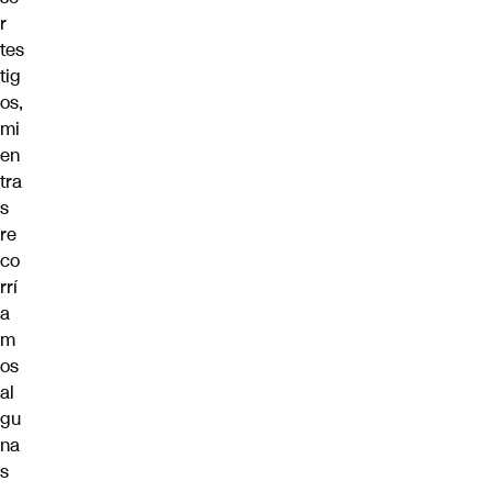
r
tes
tig
os,
mi
en
tra
s
re
co
rrí
a
m
os
al
gu
na
s