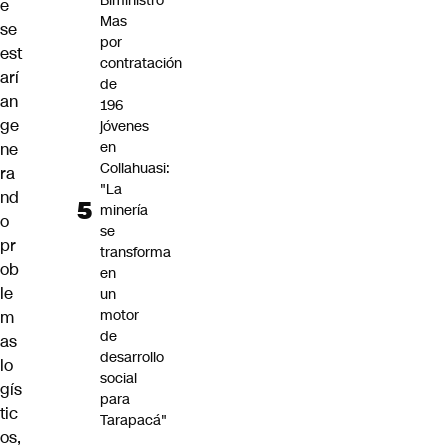
Biministro
e
Mas
se
por
est
contratación
arí
de
an
196
ge
jóvenes
en
ne
Collahuasi:
ra
"La
nd
minería
o
se
pr
transforma
ob
en
le
un
motor
m
de
as
desarrollo
lo
social
gís
para
tic
Tarapacá"
os,