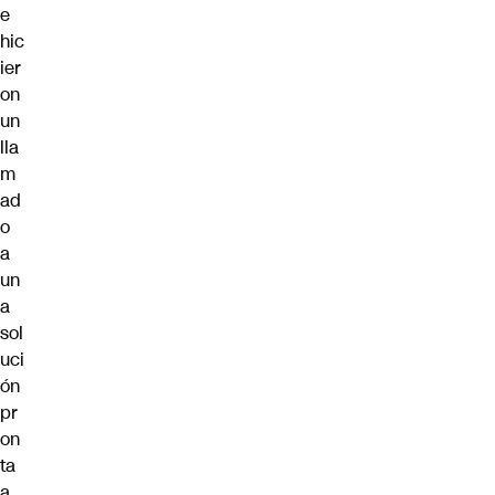
e
hic
ier
on
un
lla
m
ad
o
a
un
a
sol
uci
ón
pr
on
ta
a