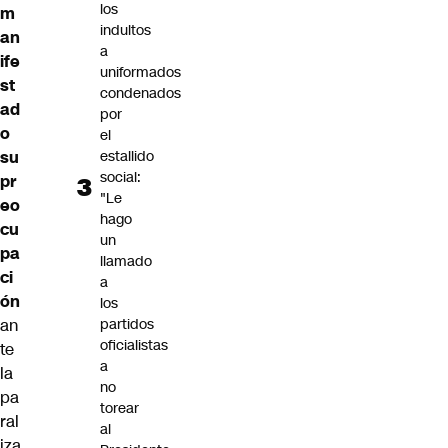
los
m
indultos
an
a
ife
uniformados
st
condenados
ad
por
o
el
estallido
su
social:
pr
"Le
eo
hago
cu
un
pa
llamado
ci
a
ón
los
partidos
an
oficialistas
te
a
la
no
pa
torear
ral
al
iza