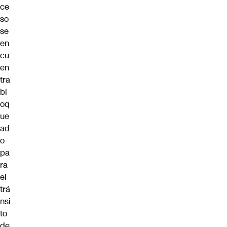
ce
so
se
en
cu
en
tra
bl
oq
ue
ad
o
pa
ra
el
trá
nsi
to
de