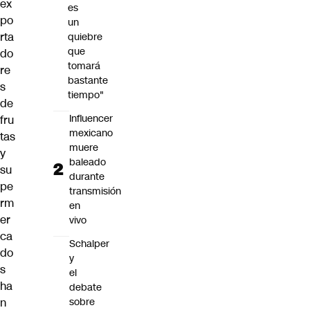
ex
es
po
un
rta
quiebre
que
do
tomará
re
bastante
s
tiempo"
de
Influencer
fru
mexicano
tas
muere
y
baleado
su
durante
pe
transmisión
rm
en
er
vivo
ca
Schalper
do
y
s
el
ha
debate
sobre
n