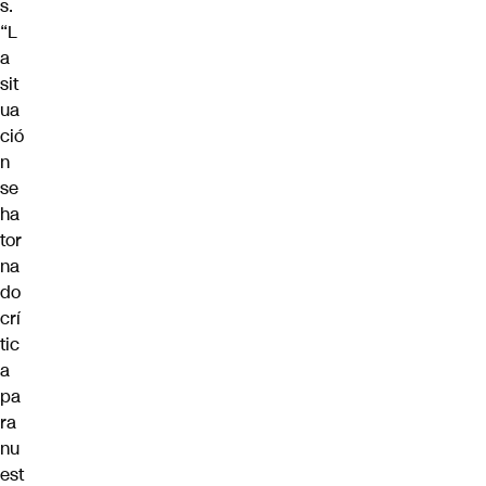
s.
“L
a
sit
ua
ció
n
se
ha
tor
na
do
crí
tic
a
pa
ra
nu
est