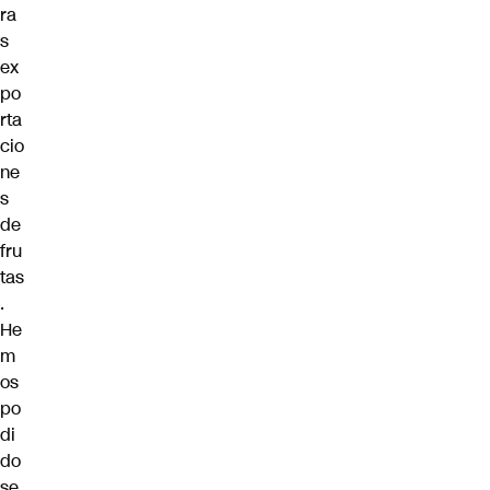
ra
s
ex
po
rta
cio
ne
s
de
fru
tas
.
He
m
os
po
di
do
se