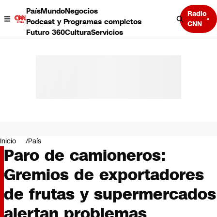
País
Mundo
Negocios
Radio
Podcast y Programas completos
CNN
Futuro 360
Cultura
Servicios
País
Mundo
Negocios
Inicio
País
Paro de camioneros:
Deportes
Programas completos
Gremios de exportadores
Cultura
Servicios
de frutas y supermercados
Bits
CNN Data
alertan problemas
CNN tiempo