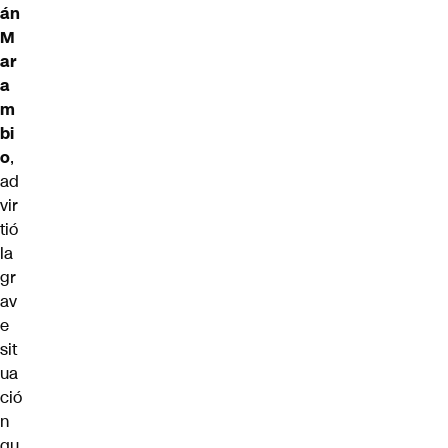
án
M
ar
a
m
bi
o
,
ad
vir
tió
la
gr
av
e
sit
ua
ció
n
qu