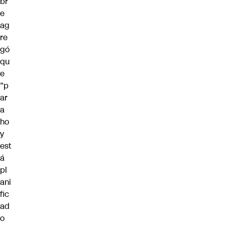
br
e
ag
re
gó
qu
e
“p
ar
a
ho
y
est
á
pl
ani
fic
ad
o