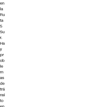
en
la
Ru
ta
5
Su
r.
Ha
y
pr
ob
le
m
as
de
trá
nsi
to
en