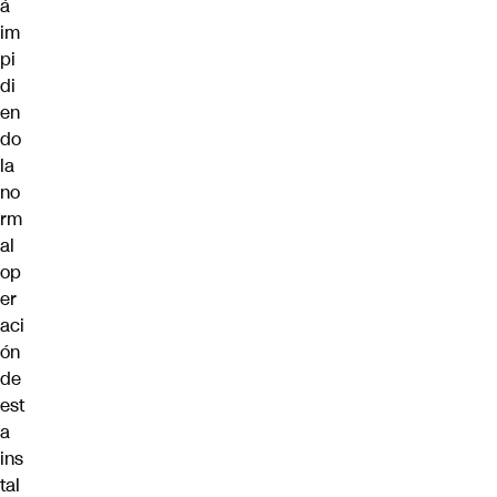
á
im
pi
di
en
do
la
no
rm
al
op
er
aci
ón
de
est
a
ins
tal