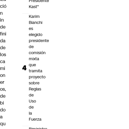
Presidente
ció
Kast"
n
Karim
in
Bianchi
de
es
fini
elegido
da
presidente
de
de
comisión
los
mixta
ca
que
mi
tramita
on
proyecto
er
sobre
os,
Reglas
de
de
Uso
bi
de
do
la
a
Fuerza
qu