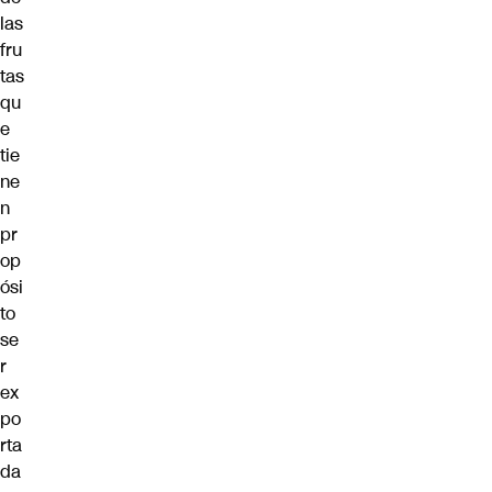
las
fru
tas
qu
e
tie
ne
n
pr
op
ósi
to
se
r
ex
po
rta
da