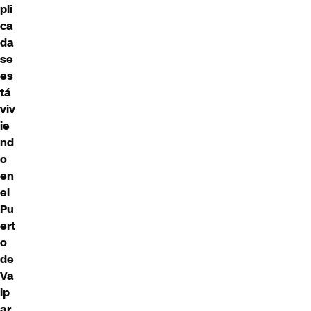
pli
ca
da
se
es
tá
viv
ie
nd
o
en
el
Pu
ert
o
de
Va
lp
ar