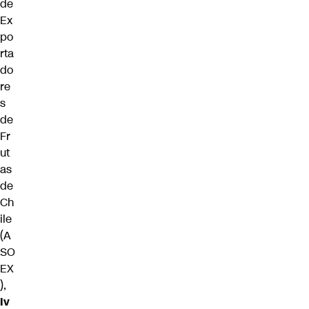
de
Ex
po
rta
do
re
s
de
Fr
ut
as
de
Ch
ile
(A
SO
EX
),
Iv