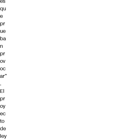
es
qu
e
pr
ue
ba
n
pr
ov
oc
ar”
.
El
pr
oy
ec
to
de
ley