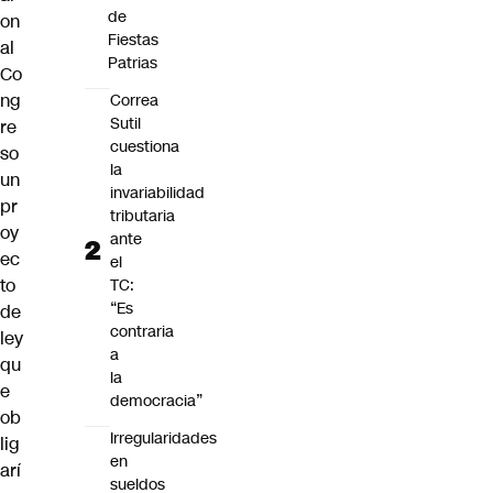
de
on
Fiestas
al
Patrias
Co
ng
Correa
Sutil
re
cuestiona
so
la
un
invariabilidad
pr
tributaria
oy
ante
ec
el
to
TC:
“Es
de
contraria
ley
a
qu
la
e
democracia”
ob
Irregularidades
lig
en
arí
sueldos