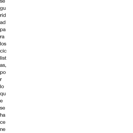
se
gu
rid
ad
pa
ra
los
cic
list
as,
po
r
lo
qu
e
se
ha
ce
ne