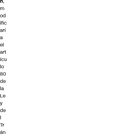
h
,
m
od
ific
arí
a
el
art
ícu
lo
80
de
la
Le
y
de
l
Tr
án