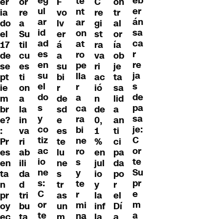
eg
eb
te
er
or
F
C
on
ul
er
nt
ia
re
vo
re
tr
ar
án
ar
do
a
lv
gi
al
id
sa
on
el
Su
er
st
or
ad
ca
at
17
til
á
ra
ía
es
r
ro
de
cu
a
va
ob
en
re
pe
se
es
su
ri
je
su
ja
lla
pt
ti
bi
ac
ta
el
s
r
ie
on
r
ió
sa
do
de
a
m
a
de
n
lid
s
pa
ca
br
la
sd
de
a
y
sa
ra
e?
in
e
0,
an
co
je:
bi
:
va
es
1
ti
tiz
C
ne
Pr
ri
te
%
ci
ac
or
ro
es
ab
lu
en
pa
io
te
s
en
ili
ne
jul
da
ne
Su
y
ta
da
s
io
po
s:
pr
te
n
d
tr
y
r
C
e
r
pr
tri
as
la
el
or
m
mi
oy
bu
un
inf
Dí
te
a
na
ec
ta
m
la
a