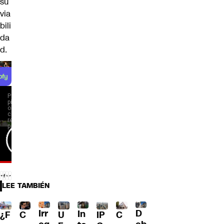
su
via
bili
da
d.
LEE TAMBIÉN
Irr
D
In
¿F
C
U
IP
C