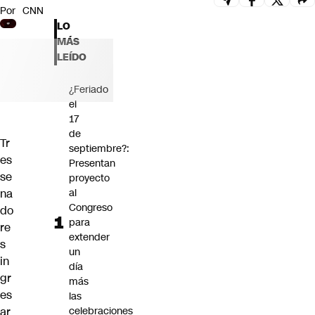
Por
CNN
Futuro 360
LO
Opinión
MÁS
LEÍDO
¿Feriado
el
17
de
Tr
septiembre?:
es
Presentan
se
proyecto
na
al
Congreso
do
para
re
extender
s
un
in
día
gr
más
es
las
ar
celebraciones