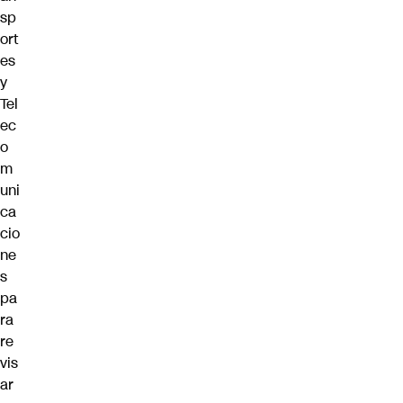
sp
ort
es
y
Tel
ec
o
m
uni
ca
cio
ne
s
pa
ra
re
vis
ar