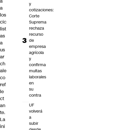
a
y
a
cotizaciones:
los
Corte
cic
Suprema
rechaza
list
recurso
as
de
a
empresa
us
agrícola
ar
y
ch
confirma
ale
multas
laborales
co
en
ref
su
le
contra
ct
an
UF
volverá
te.
a
La
subir
ini
desde