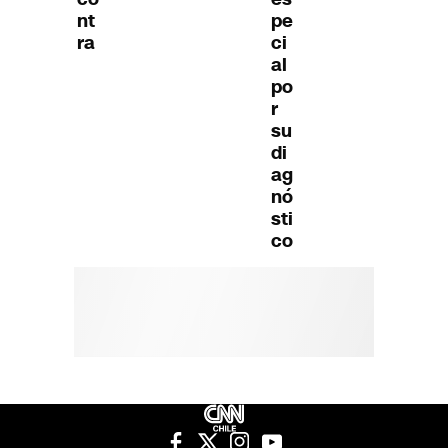
nt
pe
ra
ci
al
po
r
su
di
ag
nó
sti
co