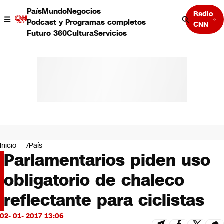
País
Mundo
Negocios
Radio
Podcast y Programas completos
CNN
Futuro 360
Cultura
Servicios
País
Mundo
Negocios
Inicio
País
Parlamentarios piden uso
Deportes
Programas completos
obligatorio de chaleco
Cultura
Servicios
reflectante para ciclistas
Bits
CNN Data
02- 01- 2017 13:06
CNN tiempo