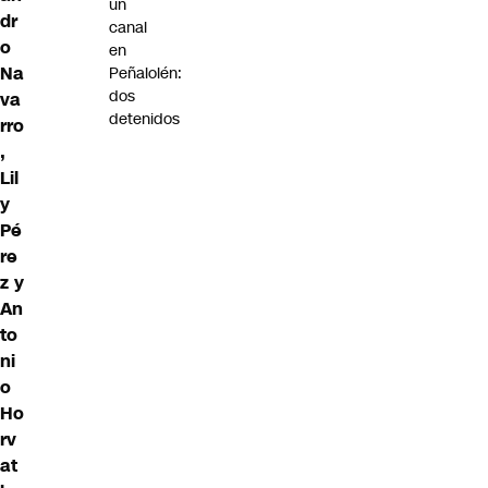
un
dr
canal
o
en
Na
Peñalolén:
dos
va
detenidos
rro
,
Lil
y
Pé
re
z y
An
to
ni
o
Ho
rv
at