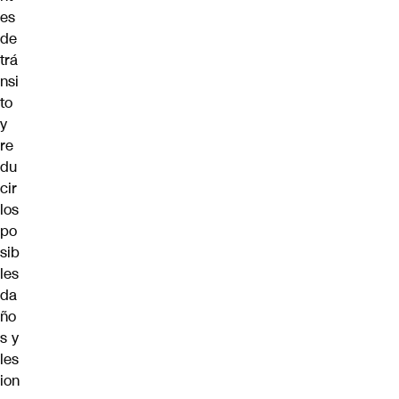
es
de
trá
nsi
to
y
re
du
cir
los
po
sib
les
da
ño
s y
les
ion