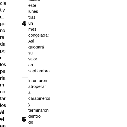
cia
este
tiv
lunes
a,
tras
ge
un
mes
ne
congelada:
ra
Así
da
quedará
po
su
r
valor
los
en
pa
septiembre
rla
Intentaron
m
atropellar
en
a
tar
carabineros
y
ios
terminaron
Al
dentro
ej
de
an