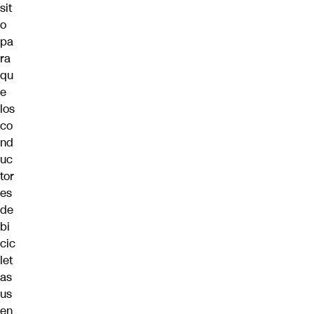
sit
o
pa
ra
qu
e
los
co
nd
uc
tor
es
de
bi
cic
let
as
us
en