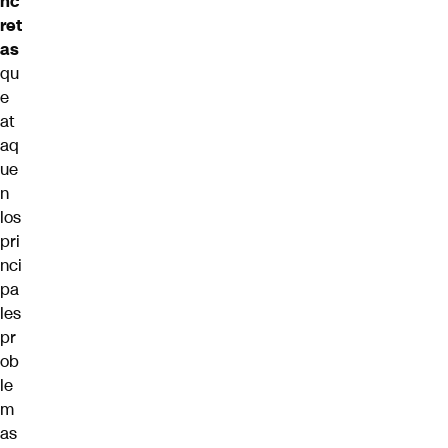
nc
ret
as
qu
e
at
aq
ue
n
los
pri
nci
pa
les
pr
ob
le
m
as