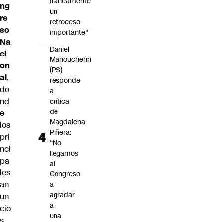
francamente
ng
un
re
retroceso
so
importante"
Na
Daniel
ci
Manouchehri
on
(PS)
al
,
responde
do
a
nd
crítica
de
e
Magdalena
los
Piñera:
pri
“No
nci
llegamos
pa
al
les
Congreso
an
a
agradar
un
a
cio
una
s