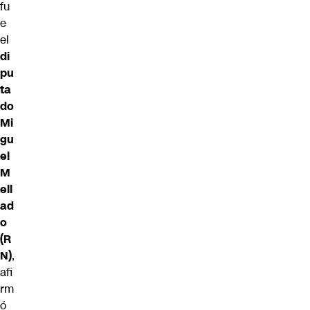
fu
e
el
di
pu
ta
do
Mi
gu
el
M
ell
ad
o
(R
N)
,
afi
rm
ó