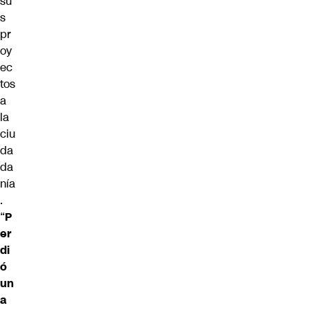
su
s
pr
oy
ec
tos
a
la
ciu
da
da
nía
.
“
P
er
di
ó
un
a