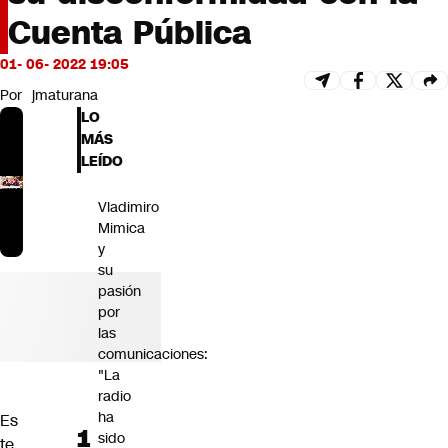
Futuro 360
Cuenta Pública
Opinión
01- 06- 2022 19:05
Por
jmaturana
LO
MÁS
LEÍDO
Vladimiro
Mimica
y
su
pasión
por
las
comunicaciones:
"La
radio
ha
Es
sido
te