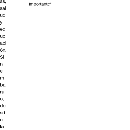
as,
importante"
sal
ud
y
ed
uc
aci
ón.
Si
n
e
m
ba
rg
o,
de
sd
e
la