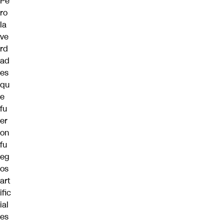
Pe
ro
la
ve
rd
ad
es
qu
e
fu
er
on
fu
eg
os
art
ific
ial
es