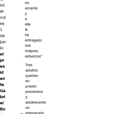
mi
mi
amante
ér
y
col
a
es
ella
1
le
he
de
entregado
jun
mis
io
mejores
el
esfuerzos"
pr
Tres
es
adultos
id
quedan
en
en
te
prisión
Ga
preventiva
bri
y
adolescente
el
en
Bo
internación