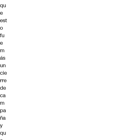
qu
e
est
o
fu
e
m
ás
un
cie
rre
de
ca
m
pa
ña
y
qu