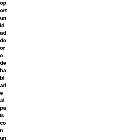
op
ort
un
id
ad
de
or
o
de
ha
bl
arl
e
al
pa
ís
co
n
un