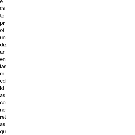
e
fal
tó
pr
of
un
diz
ar
en
las
m
ed
id
as
co
nc
ret
as
qu