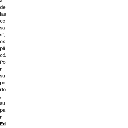
a
de
las
co
sa
s”,
ex
pli
có.
Po
r
su
pa
rte
,
su
pa
r
Ed