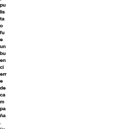
pu
lis
ta
o
fu
e
un
bu
en
ci
err
e
de
ca
m
pa
ña
.