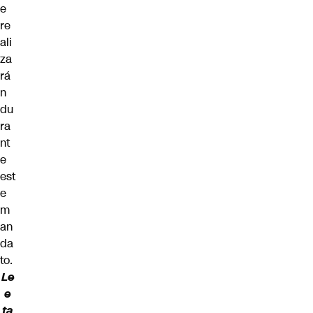
e
re
ali
za
rá
n
du
ra
nt
e
est
e
m
an
da
to.
Le
e
ta