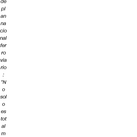
de
pl
an
na
cio
nal
fer
ro
via
rio
:
“N
o
sol
o
es
tot
al
m