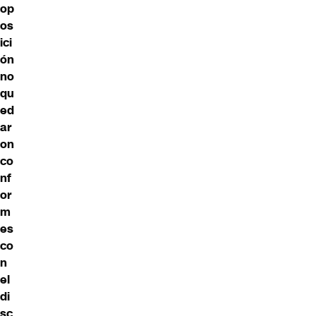
op
os
ici
ón
no
qu
ed
ar
on
co
nf
or
m
es
co
n
el
di
sc