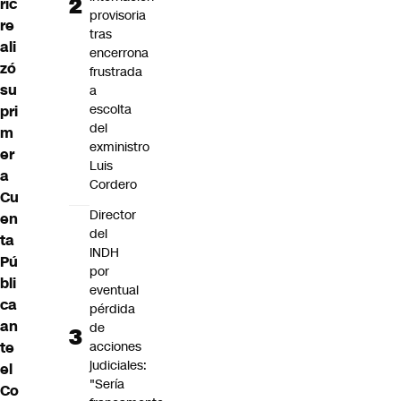
ric
provisoria
re
tras
ali
encerrona
zó
frustrada
su
a
escolta
pri
del
m
exministro
er
Luis
a
Cordero
Cu
Director
en
del
ta
INDH
Pú
por
bli
eventual
ca
pérdida
an
de
te
acciones
judiciales:
el
"Sería
Co