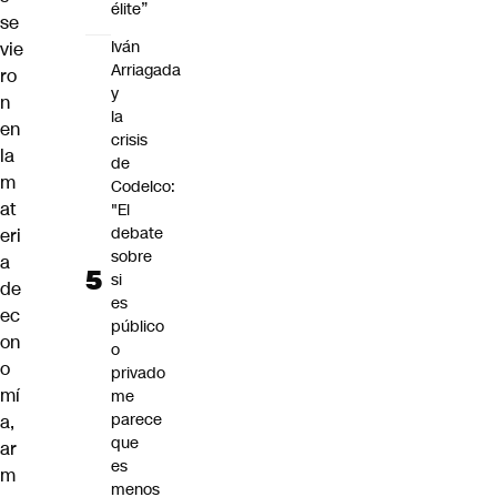
élite”
se
Iván
vie
Arriagada
ro
y
n
la
en
crisis
la
de
m
Codelco:
at
"El
debate
eri
sobre
a
si
de
es
ec
público
on
o
o
privado
mí
me
parece
a,
que
ar
es
m
menos