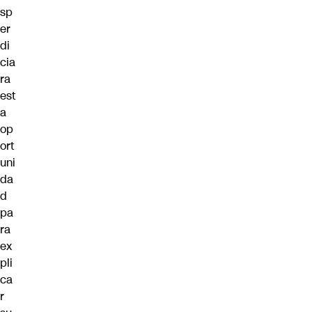
sp
er
di
cia
ra
est
a
op
ort
uni
da
d
pa
ra
ex
pli
ca
r