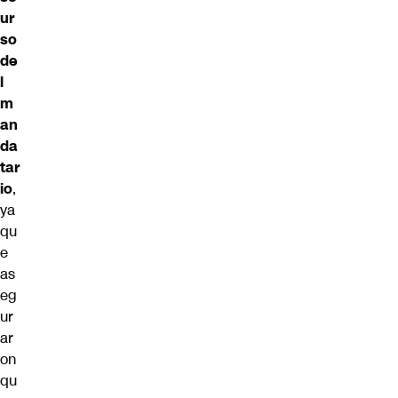
ur
so
de
l
m
an
da
tar
io
,
ya
qu
e
as
eg
ur
ar
on
qu