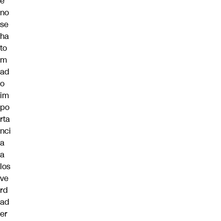
e
no
se
ha
to
m
ad
o
im
po
rta
nci
a
a
los
ve
rd
ad
er