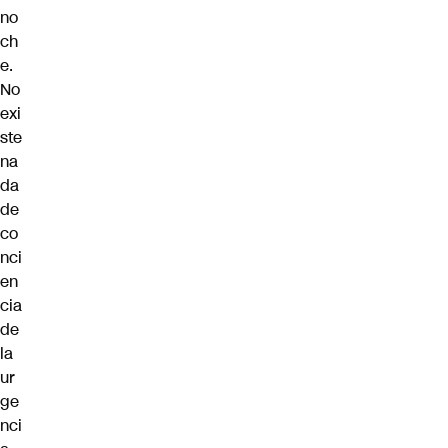
no
ch
e.
No
exi
ste
na
da
de
co
nci
en
cia
de
la
ur
ge
nci