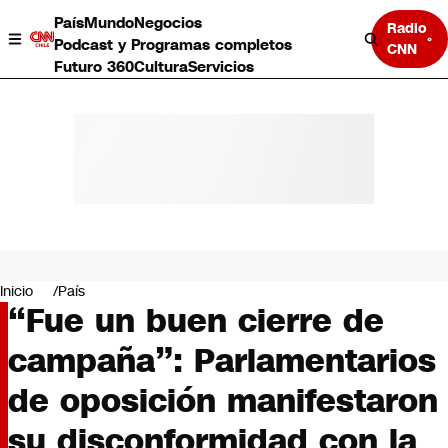
País
Mundo
Negocios
Radio
Podcast y Programas completos
CNN
Futuro 360
Cultura
Servicios
País
Mundo
Negocios
Inicio
País
“Fue un buen cierre de
Deportes
Programas completos
campaña”: Parlamentarios
Cultura
Servicios
de oposición manifestaron
Bits
CNN Data
su disconformidad con la
CNN tiempo