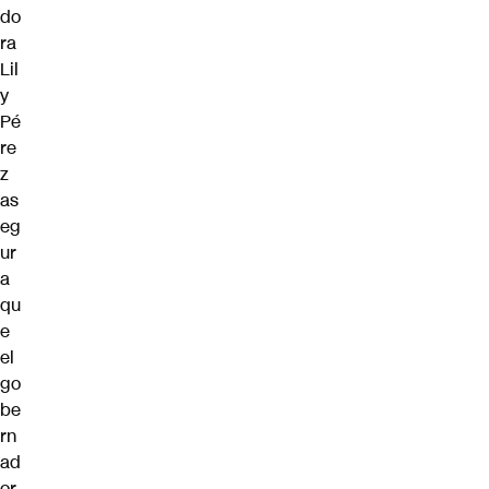
do
ra
Lil
y
Pé
re
z
as
eg
ur
a
qu
e
el
go
be
rn
ad
or