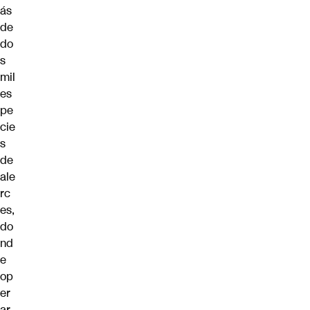
ás
de
do
s
mil
es
pe
cie
s
de
ale
rc
es,
do
nd
e
op
er
ar