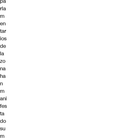
pa
rla
m
en
tar
ios
de
la
zo
na
ha
n
m
ani
fes
ta
do
su
m