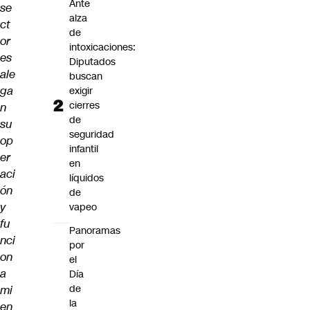
Ante
se
alza
ct
de
or
intoxicaciones:
es
Diputados
ale
buscan
ga
exigir
cierres
n
de
su
seguridad
op
infantil
er
en
aci
líquidos
ón
de
y
vapeo
fu
Panoramas
nci
por
on
el
a
Día
de
mi
la
en