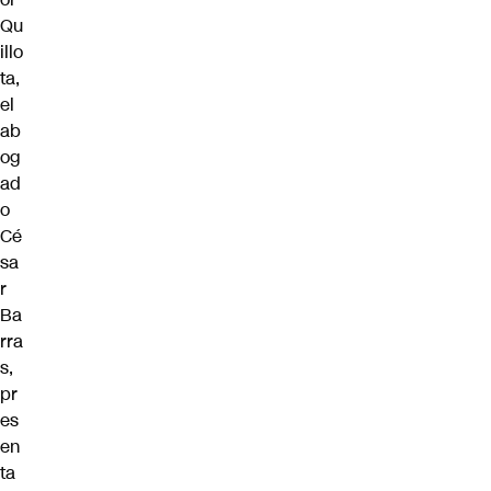
Qu
illo
ta,
el
ab
og
ad
o
Cé
sa
r
Ba
rra
s,
pr
es
en
ta