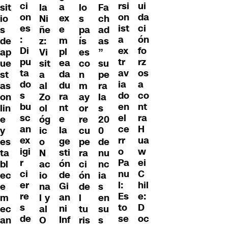
ci
ui
rsi
a
sit
la
lo
Fa
on
da
on
ex
io
Ni
s
ch
es
ci
ist
e
s
ñe
pa
ad
:
ón
a
m
de
z:
ís
as
Di
fo
ex
pl
ap
Vi
es
”
pu
rz
tr
ea
ue
sit
co
su
ta
os
av
da
st
a
n
pe
do
a
ia
du
as
al
m
ra
s
co
do
ra
on
Zo
ay
la
bu
nt
en
nt
lin
ol
or
s
sc
ra
el
e
e
óg
re
20
an
H
ce
la
y
ic
cu
0
ex
ua
rr
ge
es
o
pe
de
igi
w
o
sti
ta
N
ra
nu
r
ei
Pa
ón
bl
ac
ci
nc
ci
C
nu
de
ec
io
ón
ia
er
hil
l:
Gi
e
na
de
s
re
e:
Es
an
m
l y
l
en
s
D
to
ni
ec
al
tu
su
de
oc
se
Inf
an
O
ris
s