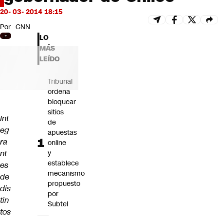
Futuro 360
20- 03- 2014 18:15
Opinión
Por
CNN
LO
MÁS
LEÍDO
Tribunal
ordena
bloquear
sitios
Int
de
eg
apuestas
ra
online
nt
y
establece
es
mecanismo
de
propuesto
dis
por
tin
Subtel
tos