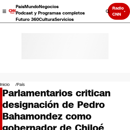
País
Mundo
Negocios
Radio
Podcast y Programas completos
CNN
Futuro 360
Cultura
Servicios
País
Mundo
Negocios
Inicio
País
Parlamentarios critican
Deportes
Programas completos
designación de Pedro
Cultura
Servicios
Bahamondez como
Bits
CNN Data
gobernador de Chiloé
CNN tiempo