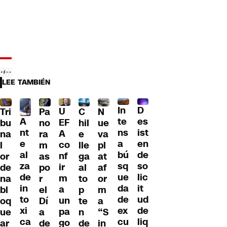
LEE TAMBIÉN
D
In
U
Tri
Pa
C
N
A
es
te
EF
bu
no
hil
ue
nt
ist
ns
A
na
ra
e
va
e
en
a
co
l
m
lle
pl
al
de
bú
nf
or
as
ga
at
za
so
sq
ir
de
po
al
af
de
lic
ue
m
na
r
to
or
in
it
da
a
bl
el
p
m
to
ud
de
un
oq
Dí
te
a
xi
de
ex
pa
ue
a
n
“S
ca
liq
cu
go
ar
de
de
in