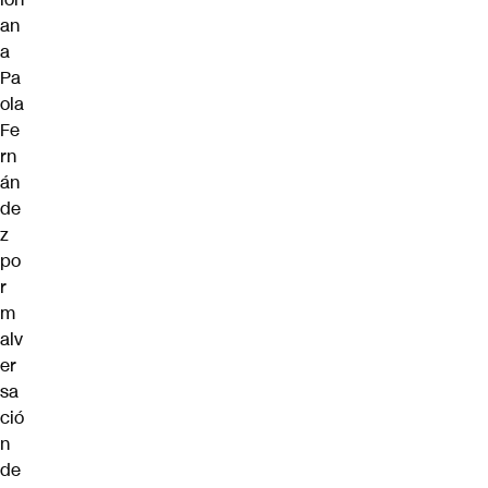
an
a
Pa
ola
Fe
rn
án
de
z
po
r
m
alv
er
sa
ció
n
de