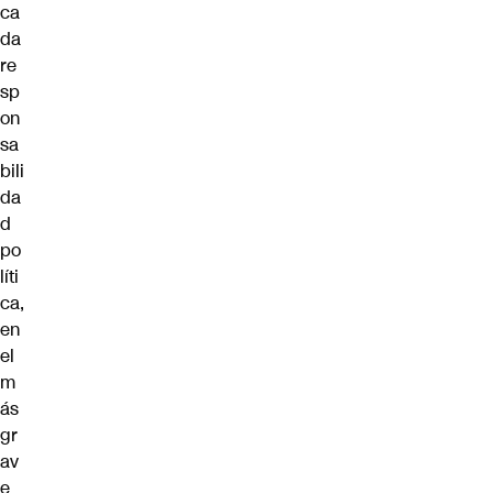
ca
da
re
sp
on
sa
bili
da
d
po
líti
ca,
en
el
m
ás
gr
av
e