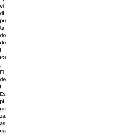
el
di
pu
ta
do
de
l
PS
,
Fi
de
l
Es
pi
no
za,
as
eg