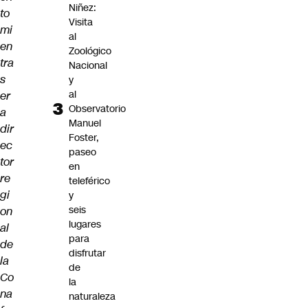
Niñez:
to
Visita
mi
al
en
Zoológico
tra
Nacional
s
y
al
er
Observatorio
a
Manuel
dir
Foster,
ec
paseo
tor
en
re
teleférico
gi
y
seis
on
lugares
al
para
de
disfrutar
la
de
Co
la
na
naturaleza