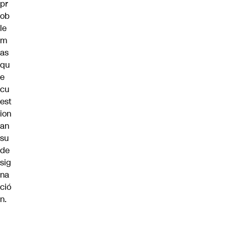
pr
ob
le
m
as
qu
e
cu
est
ion
an
su
de
sig
na
ció
n.