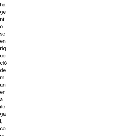
ha
ge
nt
e
se
en
riq
ue
ció
de
m
an
er
a
ile
ga
l,
co
m