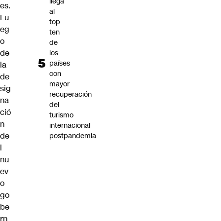
llega
es.
al
Lu
top
eg
ten
o
de
de
los
países
la
con
de
mayor
sig
recuperación
na
del
ció
turismo
n
internacional
de
postpandemia
l
nu
ev
o
go
be
rn