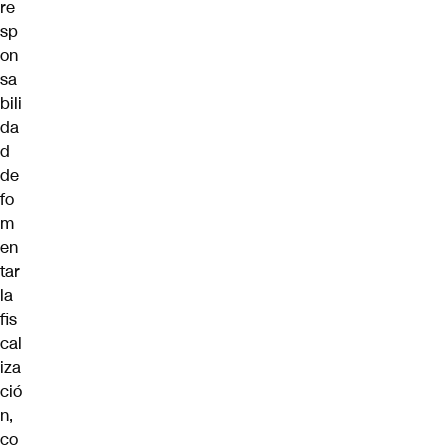
re
sp
on
sa
bili
da
d
de
fo
m
en
tar
la
fis
cal
iza
ció
n,
co