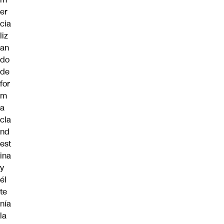
er
cia
liz
an
do
de
for
m
a
cla
nd
est
ina
y
él
te
nía
la