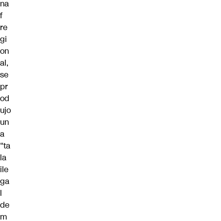
na
f
re
gi
on
al,
se
pr
od
ujo
un
a
“ta
la
ile
ga
l
de
m