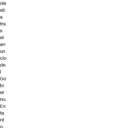
ole
sti
a
tra
s
el
an
un
cio
de
l
Go
bi
er
no.
En
ta
nt
o,