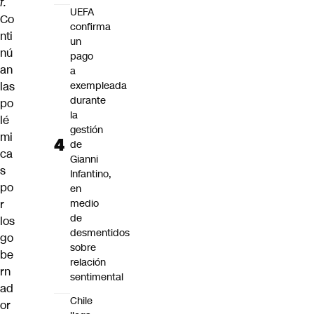
f.
UEFA
Co
confirma
nti
un
nú
pago
an
a
las
exempleada
durante
po
la
lé
gestión
mi
de
ca
Gianni
s
Infantino,
po
en
r
medio
de
los
desmentidos
go
sobre
be
relación
rn
sentimental
ad
Chile
or