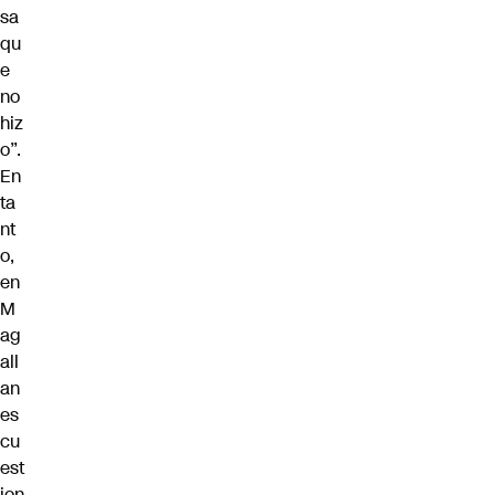
sa
qu
e
no
hiz
o”.
En
ta
nt
o,
en
M
ag
all
an
es
cu
est
ion