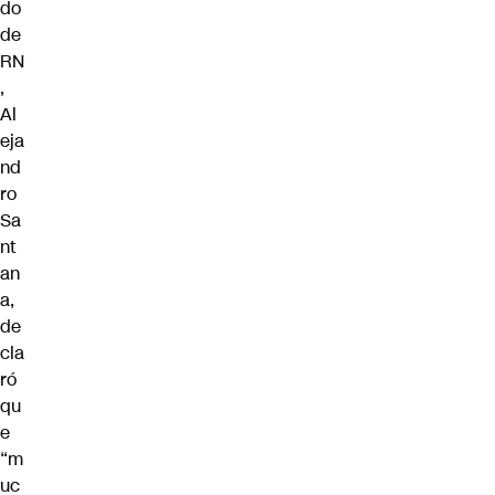
do
de
RN
,
Al
eja
nd
ro
Sa
nt
an
a,
de
cla
ró
qu
e
“m
uc