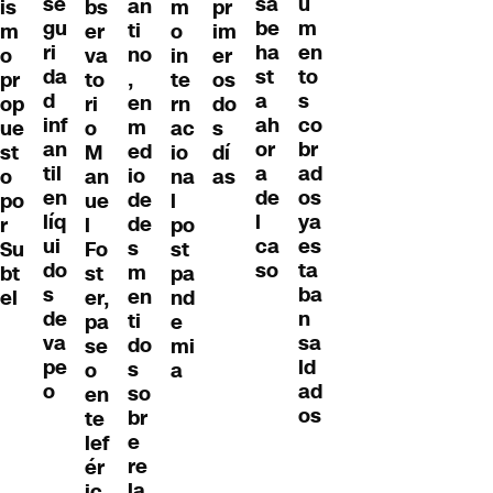
se
u
sa
an
is
bs
m
pr
gu
m
be
ti
m
er
o
im
ri
en
ha
no
o
va
in
er
da
to
st
,
pr
to
te
os
d
s
a
en
op
ri
rn
do
inf
co
ah
m
ue
o
ac
s
an
br
or
ed
st
M
io
dí
til
ad
a
io
o
an
na
as
en
os
de
de
po
ue
l
líq
ya
l
de
r
l
po
ui
es
ca
s
Su
Fo
st
do
ta
so
m
bt
st
pa
s
ba
en
el
er,
nd
de
n
ti
pa
e
va
sa
do
se
mi
pe
ld
s
o
a
o
ad
so
en
os
br
te
e
lef
re
ér
la
ic