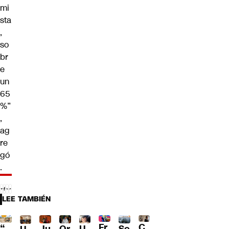
mi
sta
,
so
br
e
un
65
%”
,
ag
re
gó
.
LEE TAMBIÉN
Fr
C
“
Ju
Or
U
Se