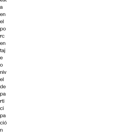
a
en
el
po
rc
en
taj
e
o
niv
el
de
pa
rti
ci
pa
ció
n