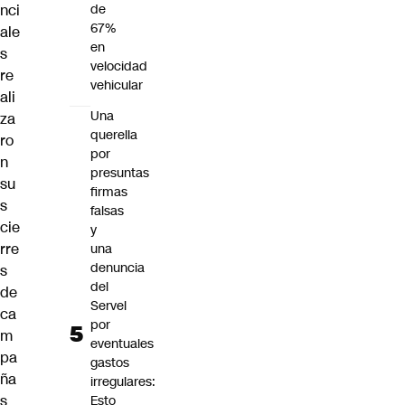
nci
de
67%
ale
en
s
velocidad
re
vehicular
ali
Una
za
querella
ro
por
n
presuntas
su
firmas
s
falsas
cie
y
rre
una
denuncia
s
del
de
Servel
ca
por
m
eventuales
pa
gastos
ña
irregulares:
s
Esto