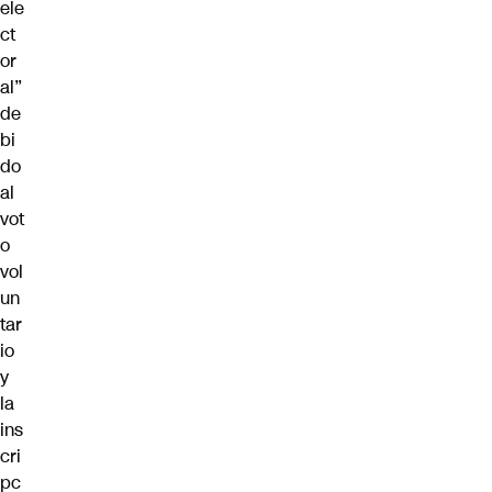
ele
ct
or
al”
de
bi
do
al
vot
o
vol
un
tar
io
y
la
ins
cri
pc