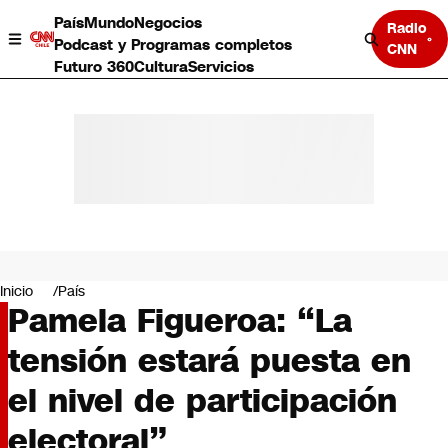
País
Mundo
Negocios
Radio
Podcast y Programas completos
CNN
Futuro 360
Cultura
Servicios
País
Mundo
Negocios
Inicio
País
Pamela Figueroa: “La
Deportes
Programas completos
tensión estará puesta en
Cultura
Servicios
el nivel de participación
Bits
CNN Data
electoral”
CNN tiempo