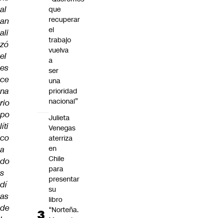
al
que
recuperar
an
el
ali
trabajo
zó
vuelva
el
a
es
ser
ce
una
na
prioridad
nacional”
rio
po
Julieta
líti
Venegas
co
aterriza
en
a
Chile
do
para
s
presentar
dí
su
as
libro
de
“Norteña.