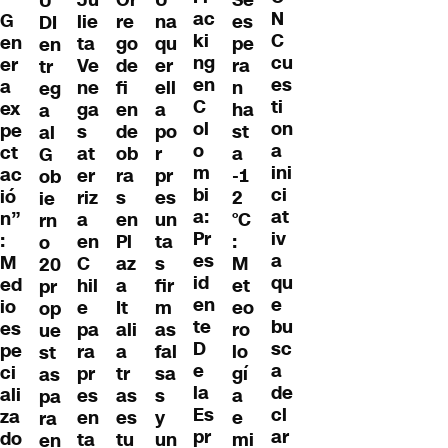
U
ac
N
G
lie
re
na
es
DI
ki
C
en
ta
go
qu
pe
en
ng
cu
er
Ve
de
er
ra
tr
en
es
a
ne
fi
ell
n
eg
C
ti
ex
ga
en
a
ha
a
ol
on
pe
s
de
po
st
al
o
a
ct
at
ob
r
a
G
m
ini
ac
er
ra
pr
-1
ob
bi
ci
ió
riz
s
es
2
ie
a:
at
n”
a
en
un
°C
rn
Pr
iv
:
en
Pl
ta
:
o
es
a
M
C
az
s
M
20
id
qu
ed
hil
a
fir
et
pr
en
e
io
e
It
m
eo
op
te
bu
es
pa
ali
as
ro
ue
D
sc
pe
ra
a
fal
lo
st
e
a
ci
pr
tr
sa
gí
as
la
de
ali
es
as
s
a
pa
Es
cl
za
en
es
y
e
ra
pr
ar
do
ta
tu
un
mi
en