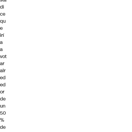
di
ce
qu
e
irí
a
a
vot
ar
alr
ed
ed
or
de
un
50
%
de