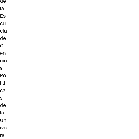
de
la
Es
cu
ela
de
Ci
en
cia
s
Po
líti
ca
s
de
la
Un
ive
rsi