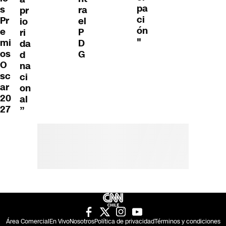
pa
s
ra
pr
ci
Pr
el
io
ón
e
P
ri
"
mi
D
da
os
G
d
O
na
sc
ci
ar
on
20
al
27
”
Área Comercial
En Vivo
Nosotros
Política de privacidad
Términos y condiciones