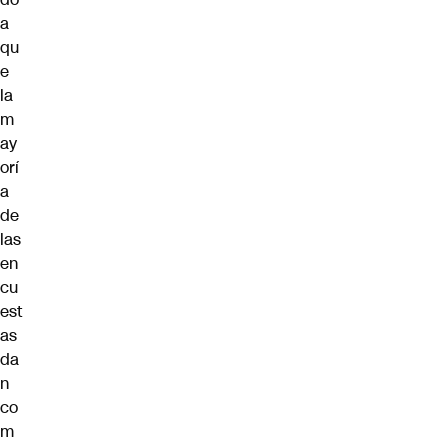
a
qu
e
la
m
ay
orí
a
de
las
en
cu
est
as
da
n
co
m