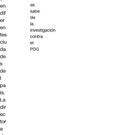
se
en
sabe
dif
de
er
la
en
investigación
tes
contra
ciu
el
da
PDG
de
s
de
l
pa
ís.
La
dir
ec
tor
a