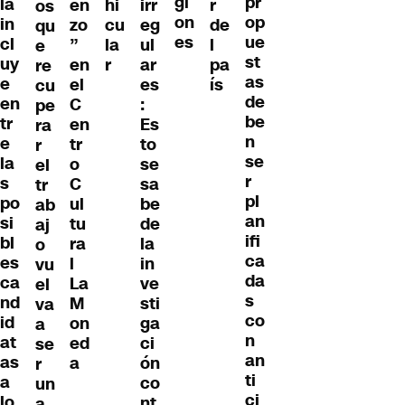
gi
pr
la
en
hi
irr
r
os
on
op
in
zo
cu
eg
de
qu
es
ue
cl
”
la
ul
l
e
st
uy
en
r
ar
pa
re
as
e
el
es
ís
cu
de
en
C
:
pe
be
tr
en
Es
ra
n
e
tr
to
r
se
la
o
se
el
r
s
C
sa
tr
pl
po
ul
be
ab
an
si
tu
de
aj
ifi
bl
ra
la
o
ca
es
l
in
vu
da
ca
La
ve
el
s
nd
M
sti
va
co
id
on
ga
a
n
at
ed
ci
se
an
as
a
ón
r
ti
a
co
un
ci
lo
nt
a