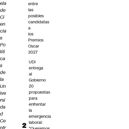
ela
entre
de
las
posibles
Ci
candidatas
en
a
cia
los
s
Premios
Po
Oscar
líti
2027
ca
UDI
s
entrega
de
al
la
Gobierno
Un
20
propuestas
ive
para
rsi
enfrentar
da
la
d
emergencia
Ce
laboral:
ntr
“Queremos