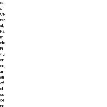
da
d
Ce
ntr
al,
Pa
m
ela
Fi
gu
er
oa,
an
ali
zó
el
es
ce
na