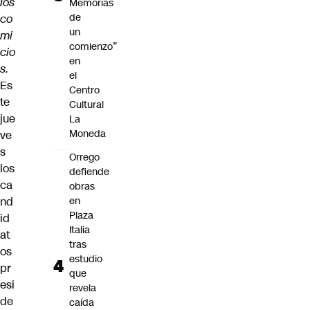
los
Memorias
de
co
un
mi
comienzo”
cio
en
s.
el
Es
Centro
te
Cultural
jue
La
Moneda
ve
s
Orrego
los
defiende
ca
obras
nd
en
Plaza
id
Italia
at
tras
os
estudio
pr
que
esi
revela
de
caída