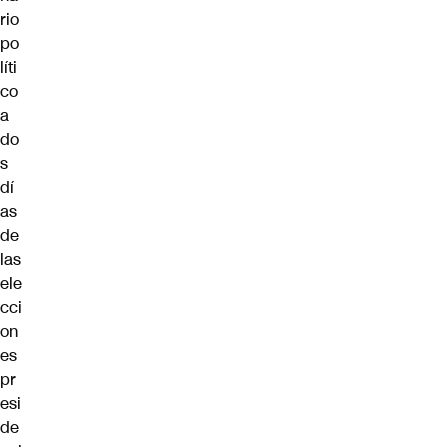
rio
po
líti
co
a
do
s
dí
as
de
las
ele
cci
on
es
pr
esi
de