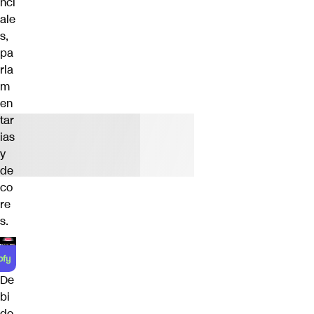
nci
ale
s,
pa
rla
m
en
tar
ias
y
de
co
re
s.
De
bi
do