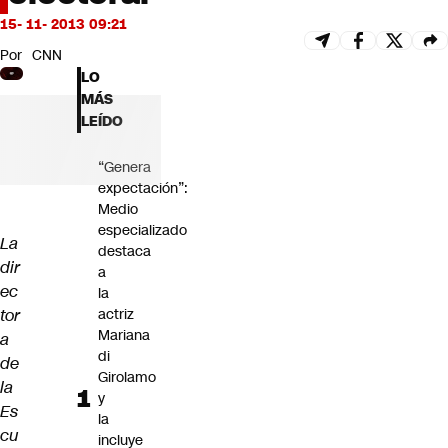
Futuro 360
15- 11- 2013 09:21
Opinión
Por
CNN
LO
MÁS
LEÍDO
“Genera
expectación”:
Medio
especializado
La
destaca
dir
a
ec
la
tor
actriz
Mariana
a
di
de
Girolamo
la
y
Es
la
cu
incluye