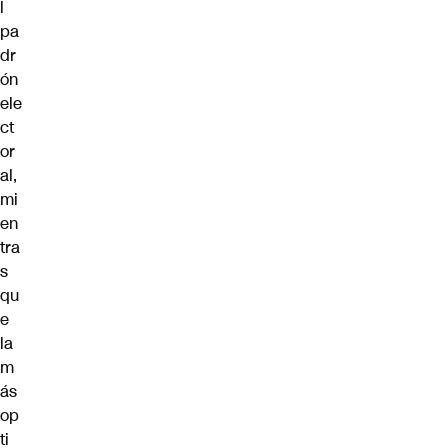
l
pa
dr
ón
ele
ct
or
al,
mi
en
tra
s
qu
e
la
m
ás
op
ti