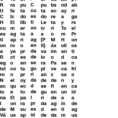
C
R
ra
pu
pu
bs
nd
ab
cu
U
fa
ta
ta
ec
ay
ri
es
C
b:
do
do
re
a
ga
ti
H
El
lib
Le
ta
y
rs
on
cu
m
er
iv
ri
To
e!
a
es
eg
ta
a
o
m
Pr
ag
ti
ap
ri
(P
M
H
on
en
on
ro
o
S)
áx
oll
os
da
a
ye
pr
va
im
an
ti
de
R
ct
es
lo
o
d
ca
se
eg
o
en
ra
Pa
se
n
gu
ist
co
ta
pl
ve
ca
frí
ri
ro
n
pr
an
z
sa
o
da
N
el
oy
de
de
n
y
d
ac
qu
ec
se
fi
en
ca
de
io
e
to
gu
en
un
íd
l
na
El
pa
ri
de
a
a
pr
l
on
ra
da
ag
ín
de
es
de
M
su
d
en
ti
ag
id
Vá
us
sp
de
da
m
ua