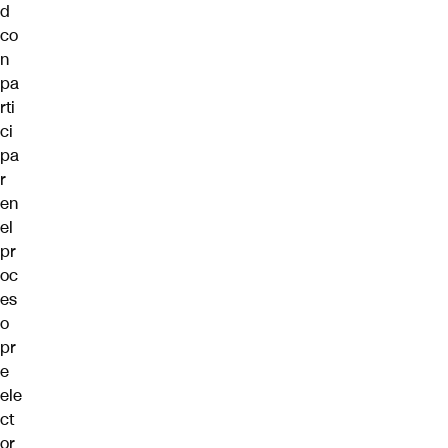
d
co
n
pa
rti
ci
pa
r
en
el
pr
oc
es
o
pr
e
ele
ct
or