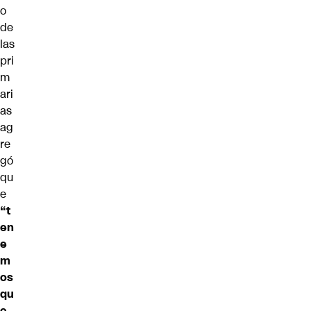
o
de
las
pri
m
ari
as
ag
re
gó
qu
e
“t
en
e
m
os
qu
e