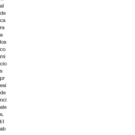
al
de
ca
ra
a
los
co
mi
cio
s
pr
esi
de
nci
ale
s.
El
ab