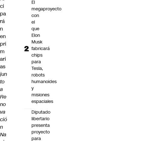
El
ci
megaproyecto
pa
con
rá
el
n
que
Elon
en
Musk
pri
fabricará
m
chips
ari
para
as
Tesla,
jun
robots
to
humanoides
y
a
misiones
Re
espaciales
no
va
Diputado
libertario
ció
presenta
n
proyecto
Na
para