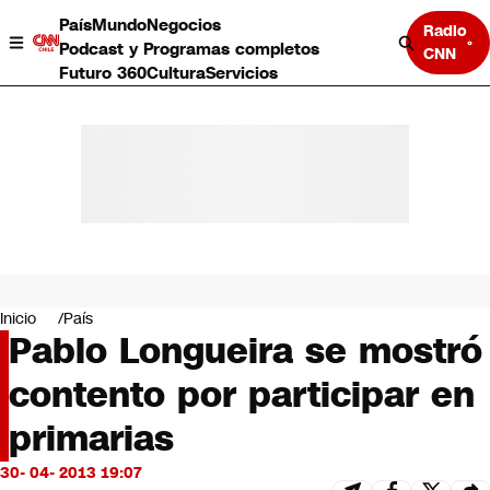
País
Mundo
Negocios
Radio
Podcast y Programas completos
CNN
Futuro 360
Cultura
Servicios
País
Mundo
Negocios
Inicio
País
Pablo Longueira se mostró
Deportes
Programas completos
contento por participar en
Cultura
Servicios
primarias
Bits
CNN Data
30- 04- 2013 19:07
CNN tiempo