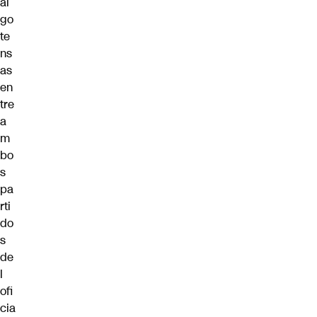
al
go
te
ns
as
en
tre
a
m
bo
s
pa
rti
do
s
de
l
ofi
cia