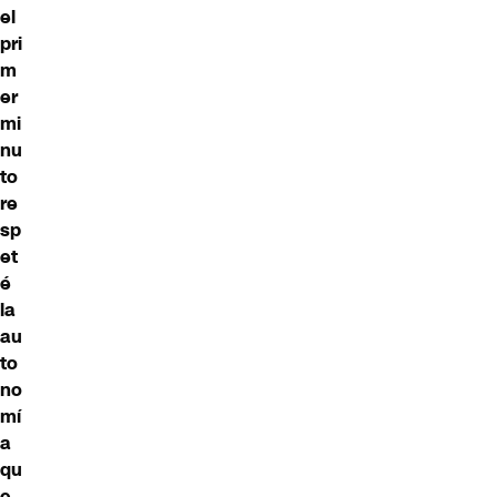
el
pri
m
er
mi
nu
to
re
sp
et
é
la
au
to
no
mí
a
qu
e