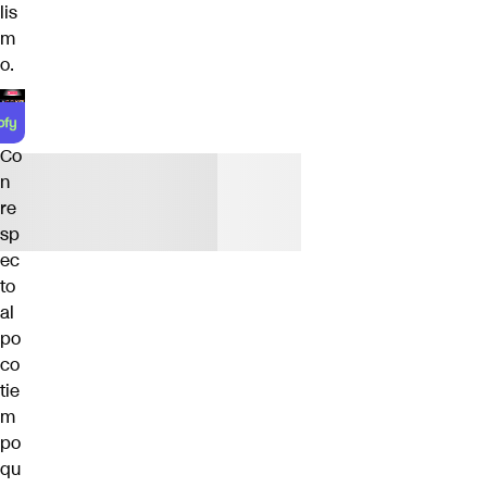
lis
m
o.
Co
n
re
sp
ec
to
al
po
co
tie
m
po
qu