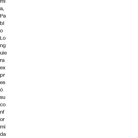
mí
a,
Pa
bl
o
Lo
ng
uie
ra
ex
pr
es
ó
su
co
nf
or
mi
da