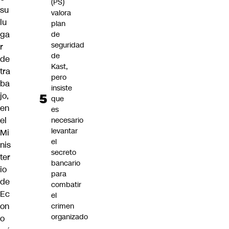
(PS)
su
valora
lu
plan
ga
de
seguridad
r
de
de
Kast,
tra
pero
ba
insiste
jo,
que
en
es
el
necesario
levantar
Mi
el
nis
secreto
ter
bancario
io
para
de
combatir
Ec
el
on
crimen
organizado
o