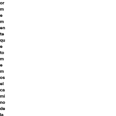
or
m
e
m
en
te
qu
e
to
m
e
m
os
el
ca
mi
no
de
la