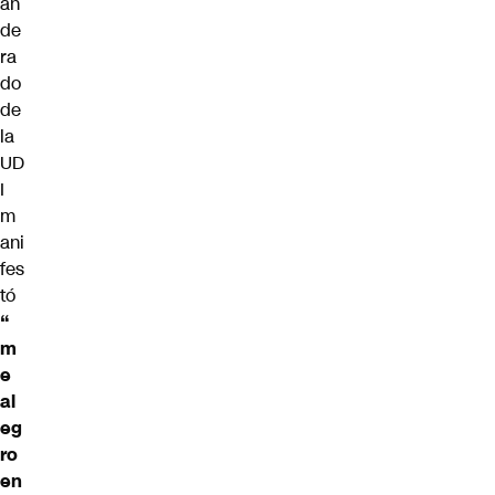
an
de
ra
do
de
la
UD
I
m
ani
fes
tó
“
m
e
al
eg
ro
en