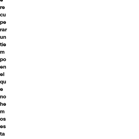
re
cu
pe
rar
un
tie
m
po
en
el
qu
e
no
he
m
os
es
ta