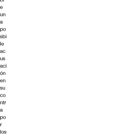
e
un
a
po
sbi
le
ac
us
aci
ón
en
su
co
ntr
a
po
r
los