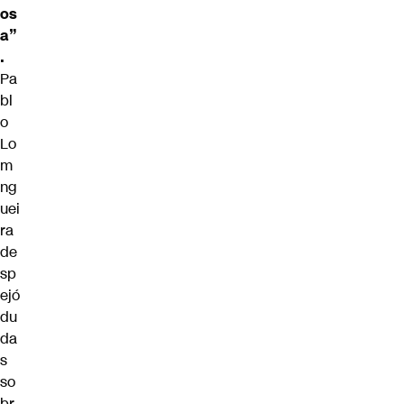
os
a”
.
Pa
bl
o
Lo
m
ng
uei
ra
de
sp
ejó
du
da
s
so
br