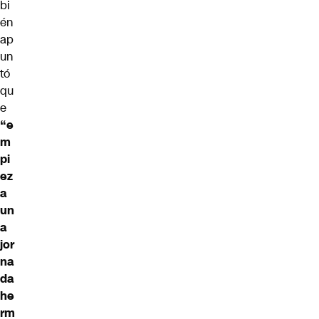
bi
én
ap
un
tó
qu
e
“e
m
pi
ez
a
un
a
jor
na
da
he
rm