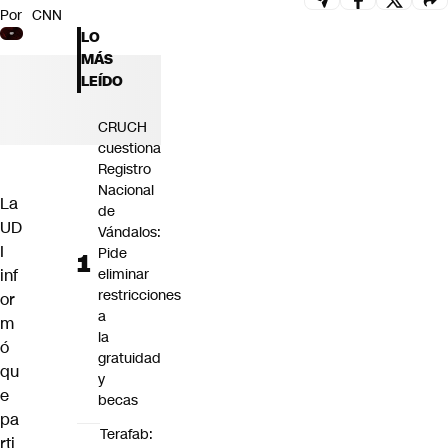
Por
CNN
Futuro 360
LO
Opinión
MÁS
LEÍDO
CRUCH
cuestiona
Registro
Nacional
La
de
UD
Vándalos:
I
Pide
inf
eliminar
restricciones
or
a
m
la
ó
gratuidad
qu
y
e
becas
pa
Terafab:
rti