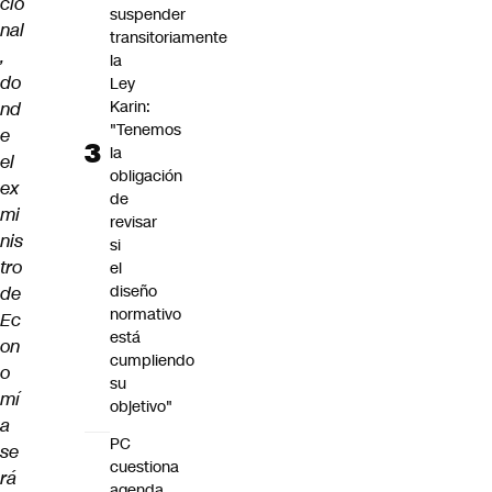
cio
suspender
nal
transitoriamente
,
la
do
Ley
Karin:
nd
"Tenemos
e
la
el
obligación
ex
de
mi
revisar
nis
si
tro
el
diseño
de
normativo
Ec
está
on
cumpliendo
o
su
mí
objetivo"
a
PC
se
cuestiona
rá
agenda