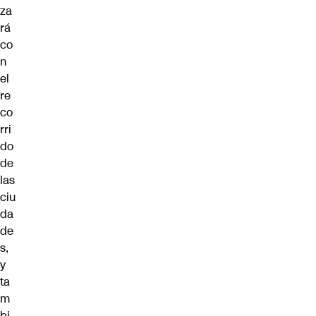
za
rá
co
n
el
re
co
rri
do
de
las
ciu
da
de
s,
y
ta
m
bi