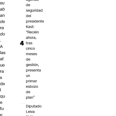
su
de
ab
seguridad
an
del
de
presidente
Kast:
ra
“Recién
do
ahora,
.
tras
A
cinco
las
meses
af
de
ue
gestión,
presenta
ra
un
s
primer
de
esbozo
l
de
qu
plan”
e
Diputado
fu
Leiva
e