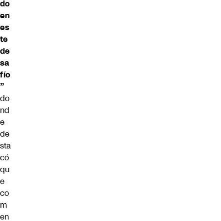
do
en
es
te
de
sa
fío
”
do
nd
e
de
sta
có
qu
e
co
m
en