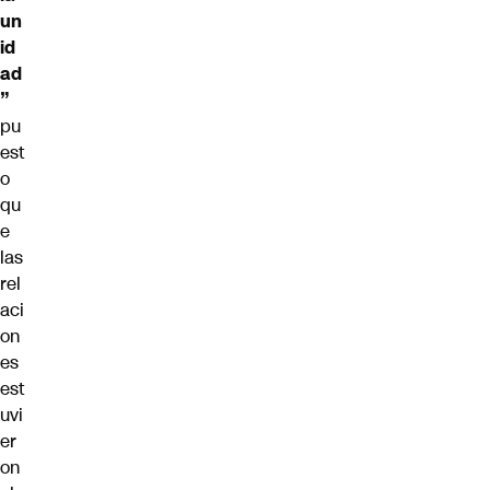
un
id
ad
”
pu
est
o
qu
e
las
rel
aci
on
es
est
uvi
er
on