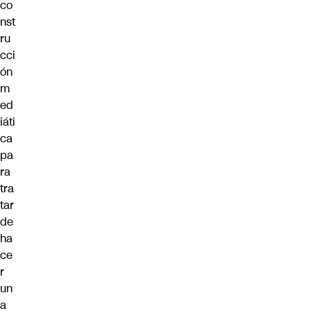
co
nst
ru
cci
ón
m
ed
iáti
ca
pa
ra
tra
tar
de
ha
ce
r
un
a