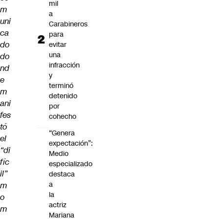
mil
m
a
uni
Carabineros
ca
para
do
evitar
una
do
infracción
nd
y
e
terminó
m
detenido
ani
por
fes
cohecho
tó
“Genera
el
expectación”:
“di
Medio
fíc
especializado
il”
destaca
a
m
la
o
actriz
m
Mariana