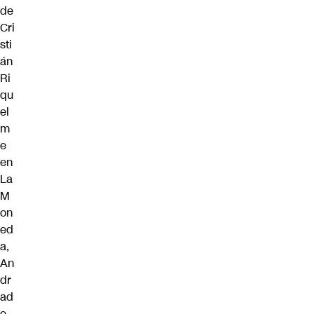
de
Cri
sti
án
Ri
qu
el
m
e
en
La
M
on
ed
a,
An
dr
ad
e