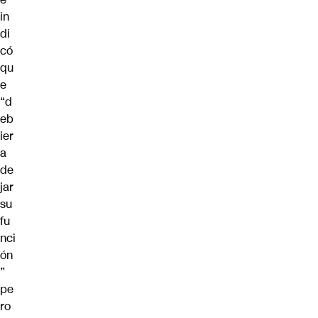
in
di
có
qu
e
“d
eb
ier
a
de
jar
su
fu
nci
ón
”
pe
ro