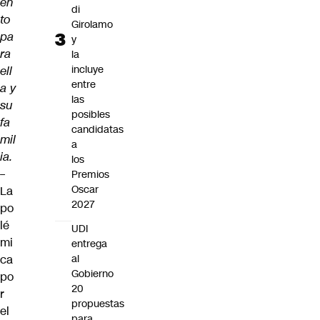
en
di
to
Girolamo
pa
y
ra
la
incluye
ell
entre
a y
las
su
posibles
fa
candidatas
mil
a
ia.
los
–
Premios
Oscar
La
2027
po
lé
UDI
mi
entrega
ca
al
Gobierno
po
20
r
propuestas
el
para