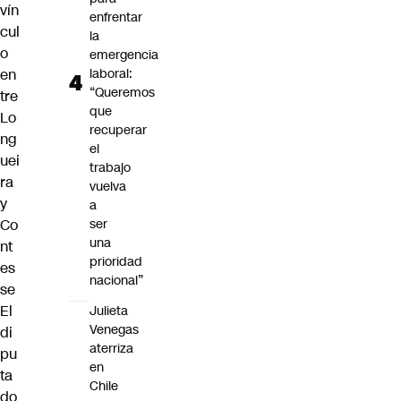
vín
enfrentar
cul
la
o
emergencia
en
laboral:
“Queremos
tre
que
Lo
recuperar
ng
el
uei
trabajo
ra
vuelva
y
a
Co
ser
una
nt
prioridad
es
nacional”
se
El
Julieta
Venegas
di
aterriza
pu
en
ta
Chile
do