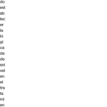
do
est
ab
lec
er
la
ló
gi
ca
de
de
sni
vel
en
el
tra
ta
mi
en