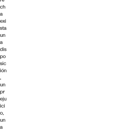
ch
a
exi
sta
un
a
dis
po
sic
ión
,
un
pr
eju
ici
o,
un
a