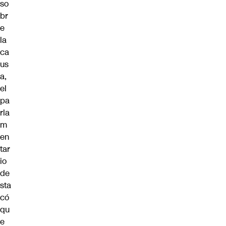
so
br
e
la
ca
us
a,
el
pa
rla
m
en
tar
io
de
sta
có
qu
e