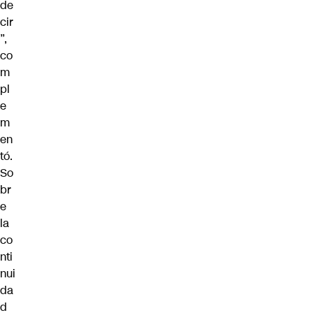
de
cir
”,
co
m
pl
e
m
en
tó.
So
br
e
la
co
nti
nui
da
d