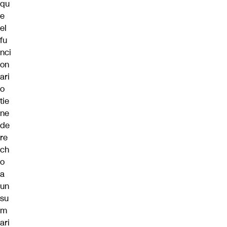
qu
e
el
fu
nci
on
ari
o
tie
ne
de
re
ch
o
a
un
su
m
ari