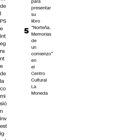
para
de
presentar
l
su
PS
libro
“Norteña.
e
Memorias
int
de
eg
un
ra
comienzo”
nt
en
e
el
de
Centro
Cultural
la
La
co
Moneda
mi
sió
n
inv
est
ig