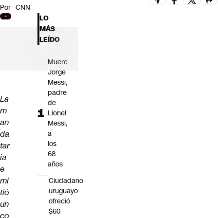
Por
CNN
Futuro 360
LO
Opinión
MÁS
LEÍDO
Muere
Jorge
Messi,
padre
La
de
m
Lionel
an
Messi,
da
a
los
tar
68
ia
años
e
mi
Ciudadano
uruguayo
tió
ofreció
un
$60
co