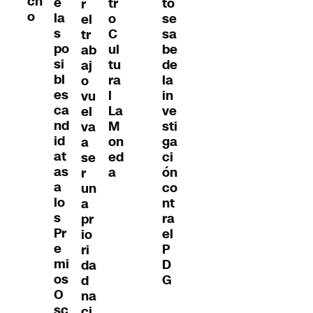
ch
e
tr
to
r
o
la
o
se
el
s
C
sa
tr
po
ul
be
ab
si
tu
de
aj
bl
ra
la
o
es
l
in
vu
ca
La
ve
el
nd
M
sti
va
id
on
ga
a
at
ed
ci
se
as
a
ón
r
a
co
un
lo
nt
a
s
ra
pr
Pr
el
io
e
P
ri
mi
D
da
os
G
d
O
na
sc
ci