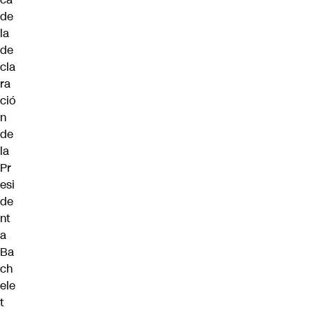
de
la
de
cla
ra
ció
n
de
la
Pr
esi
de
nt
a
Ba
ch
ele
t