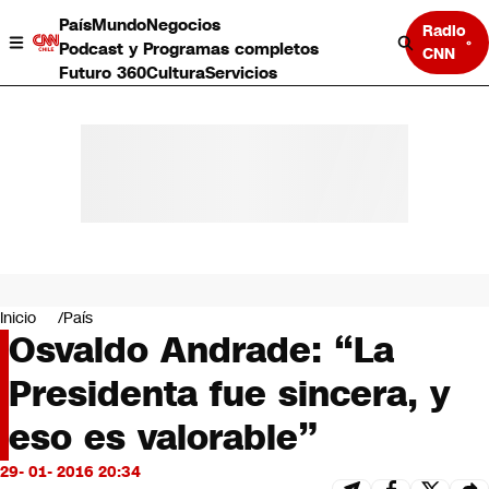
País
Mundo
Negocios
Radio
Podcast y Programas completos
CNN
Futuro 360
Cultura
Servicios
País
Mundo
Negocios
Inicio
País
Osvaldo Andrade: “La
Deportes
Programas completos
Presidenta fue sincera, y
Cultura
Servicios
eso es valorable”
Bits
CNN Data
29- 01- 2016 20:34
CNN tiempo