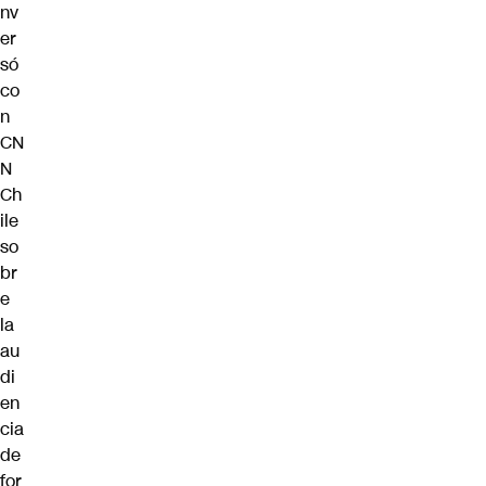
nv
er
só
co
n
CN
N
Ch
ile
so
br
e
la
au
di
en
cia
de
for