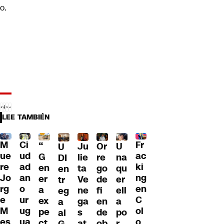
o.
LEE TAMBIÉN
M
Ci
Fr
“
Ju
Or
U
U
ue
ud
ac
G
lie
re
na
DI
re
ad
ki
en
ta
go
qu
en
Jo
an
ng
er
Ve
de
er
tr
rg
o
en
a
ne
fi
ell
eg
e
ur
C
ex
ga
en
a
a
M
ug
ol
pe
s
de
po
al
es
ua
o
ct
at
ob
r