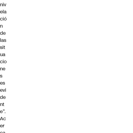
niv
ela
ció
n
de
las
sit
ua
cio
ne
s
es
evi
de
nt
e”.
Ac
er
ca