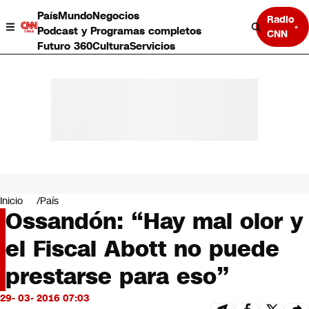
País
Mundo
Negocios
Radio
Podcast y Programas completos
CNN
Futuro 360
Cultura
Servicios
País
Mundo
Negocios
Inicio
País
Ossandón: “Hay mal olor y
Deportes
Programas completos
el Fiscal Abott no puede
Cultura
Servicios
prestarse para eso”
Bits
CNN Data
29- 03- 2016 07:03
CNN tiempo