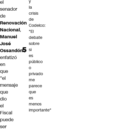
y
el
la
senador
crisis
de
de
Renovación
Codelco:
Nacional
,
"El
Manuel
debate
José
sobre
si
Ossandón
.,
es
enfatizó
público
en
o
que
privado
“el
me
mensaje
parece
que
que
es
dio
menos
el
importante"
Fiscal
puede
ser