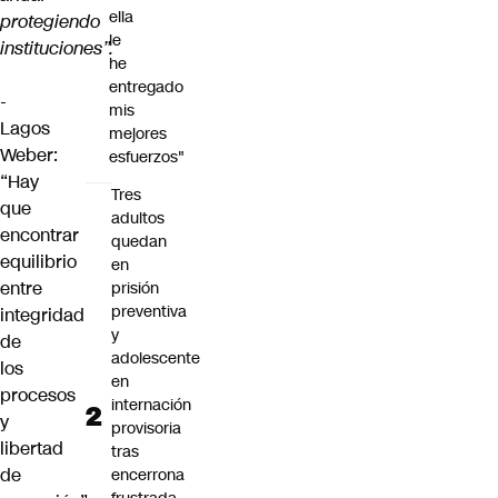
ella
protegiendo
le
instituciones”.
he
entregado
-
mis
Lagos
mejores
Weber:
esfuerzos"
“Hay
Tres
que
adultos
encontrar
quedan
equilibrio
en
entre
prisión
preventiva
integridad
y
de
adolescente
los
en
procesos
internación
y
provisoria
libertad
tras
de
encerrona