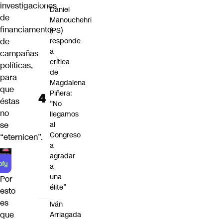
investigaciones
Daniel
de
Manouchehri
financiamento
(PS)
de
responde
a
campañas
crítica
políticas,
de
para
Magdalena
que
Piñera:
éstas
“No
no
llegamos
se
al
Congreso
“eternicen”.
a
agradar
a
una
Por
élite”
esto
es
Iván
que
Arriagada