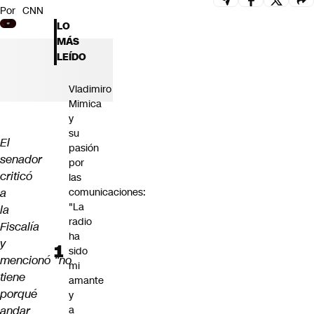
Por
CNN
Futuro 360
LO
Opinión
MÁS
LEÍDO
Vladimiro
Mimica
y
su
El
pasión
senador
por
criticó
las
a
comunicaciones:
"La
la
radio
Fiscalía
ha
y
sido
mencionó “no
mi
tiene
amante
porqué
y
andar
a