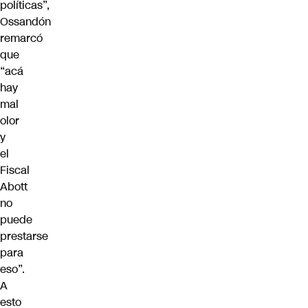
políticas”,
Ossandón
remarcó
que
“acá
hay
mal
olor
y
el
Fiscal
Abott
no
puede
prestarse
para
eso”.
A
esto