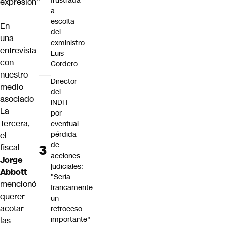
frustrada
expresión”
a
escolta
En
del
una
exministro
entrevista
Luis
con
Cordero
nuestro
Director
medio
del
asociado
INDH
La
por
Tercera,
eventual
pérdida
el
de
fiscal
acciones
Jorge
judiciales:
Abbott
"Sería
mencionó
francamente
querer
un
acotar
retroceso
importante"
las