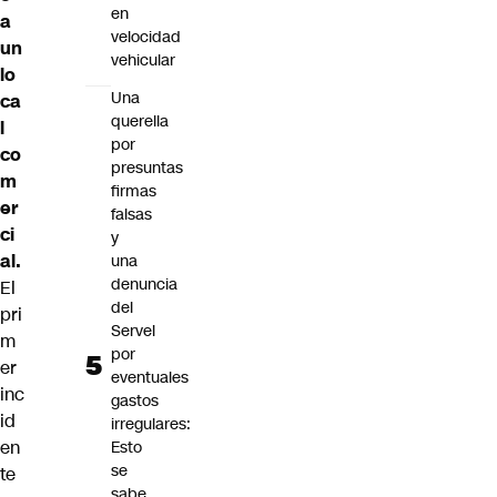
en
a
velocidad
un
vehicular
lo
Una
ca
querella
l
por
co
presuntas
m
firmas
er
falsas
ci
y
al.
una
denuncia
El
del
pri
Servel
m
por
er
eventuales
inc
gastos
id
irregulares:
en
Esto
se
te
sabe