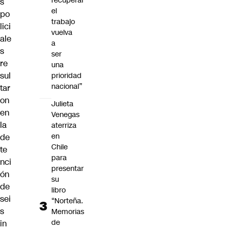
recuperar
s
el
po
trabajo
lici
vuelva
ale
a
s
ser
re
una
sul
prioridad
nacional”
tar
on
Julieta
en
Venegas
la
aterriza
en
de
Chile
te
para
nci
presentar
ón
su
de
libro
sei
“Norteña.
s
Memorias
de
in