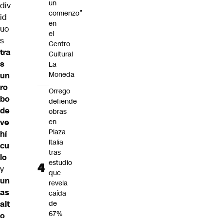
un
div
comienzo”
id
en
uo
el
s
Centro
tra
Cultural
s
La
Moneda
un
ro
Orrego
bo
defiende
de
obras
ve
en
Plaza
hí
Italia
cu
tras
lo
estudio
y
que
un
revela
as
caída
alt
de
67%
o