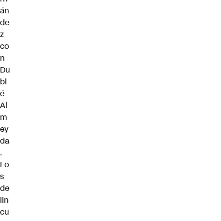
án
de
z
co
n
Du
bl
é
Al
m
ey
da
.
Lo
s
de
lin
cu