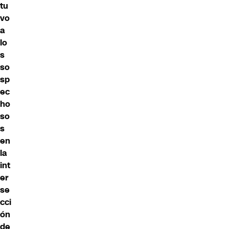
tu
vo
a
lo
s
so
sp
ec
ho
so
s
en
la
int
er
se
cci
ón
de