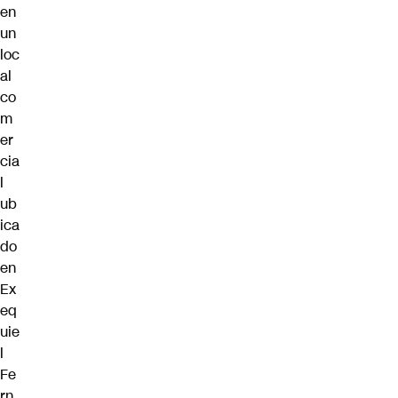
en
un
loc
al
co
m
er
cia
l
ub
ica
do
en
Ex
eq
uie
l
Fe
rn