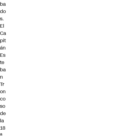
ba
do
s.
El
Ca
pit
án
Es
te
ba
n
Tr
on
co
so
de
la
18
ª