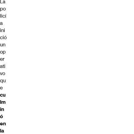
La
po
licí
a
ini
ció
un
op
er
ati
vo
qu
e
cu
lm
in
ó
en
la