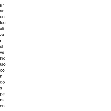
gr
ar
on
loc
ali
za
r
el
ve
híc
ulo
co
n
do
s
pe
rs
on