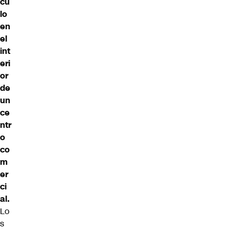
cu
lo
en
el
int
eri
or
de
un
ce
ntr
o
co
m
er
ci
al.
Lo
s