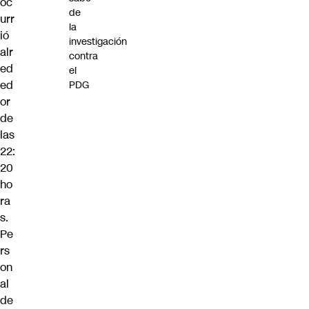
oc
de
urr
la
ió
investigación
alr
contra
ed
el
ed
PDG
or
de
las
22:
20
ho
ra
s.
Pe
rs
on
al
de