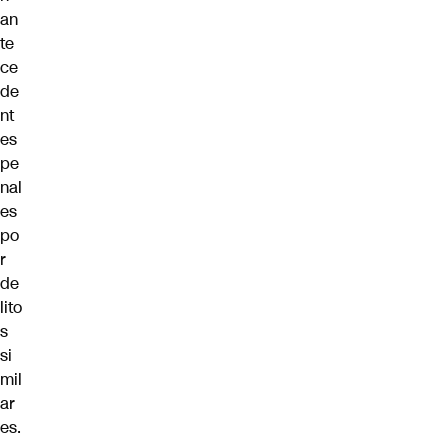
an
te
ce
de
nt
es
pe
nal
es
po
r
de
lito
s
si
mil
ar
es.