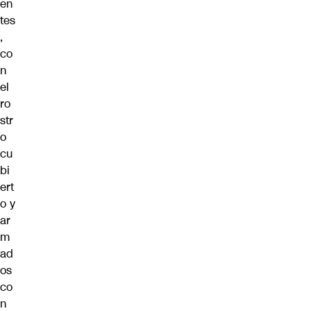
en
tes
,
co
n
el
ro
str
o
cu
bi
ert
o y
ar
m
ad
os
co
n