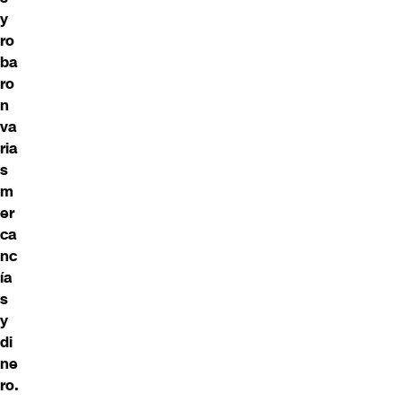
y
ro
ba
ro
n
va
ria
s
m
er
ca
nc
ía
s
y
di
ne
ro.