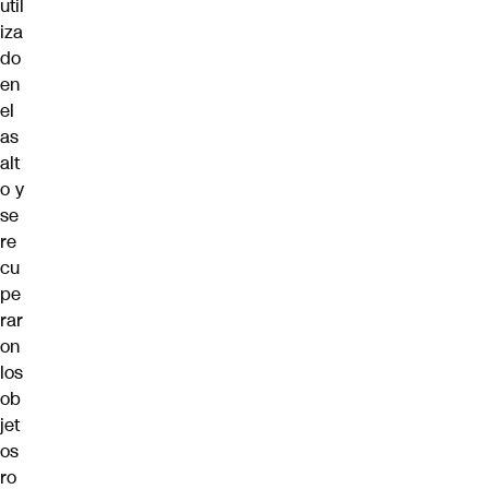
util
iza
do
en
el
as
alt
o y
se
re
cu
pe
rar
on
los
ob
jet
os
ro