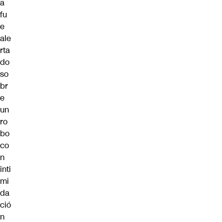
a
fu
e
ale
rta
do
so
br
e
un
ro
bo
co
n
inti
mi
da
ció
n