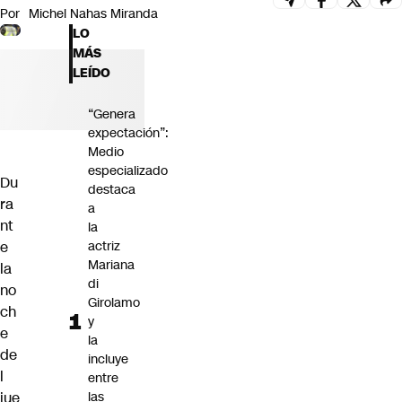
Por
Michel Nahas Miranda
Futuro 360
LO
Opinión
MÁS
LEÍDO
“Genera
expectación”:
Medio
especializado
Du
destaca
ra
a
nt
la
e
actriz
Mariana
la
di
no
Girolamo
ch
y
e
la
de
incluye
l
entre
jue
las