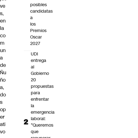
posibles
ve
candidatas
s,
a
en
los
la
Premios
co
Oscar
m
2027
un
UDI
a
entrega
de
al
Ñu
Gobierno
ño
20
propuestas
a,
para
do
enfrentar
s
la
op
emergencia
er
laboral:
ati
“Queremos
vo
que