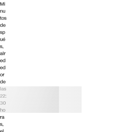
Mi
nu
tos
de
sp
ué
s,
alr
ed
ed
or
de
las
22:
30
ho
ra
s,
el