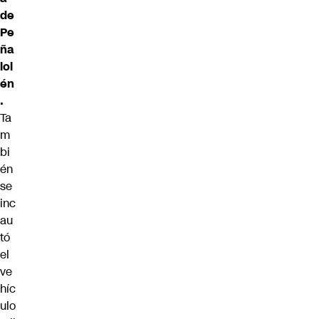
de
Pe
ña
lol
én
.
Ta
m
bi
én
se
inc
au
tó
el
ve
híc
ulo