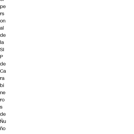
pe
rs
on
al
de
la
SI
P
de
Ca
ra
bi
ne
ro
s
de
Ñu
ño