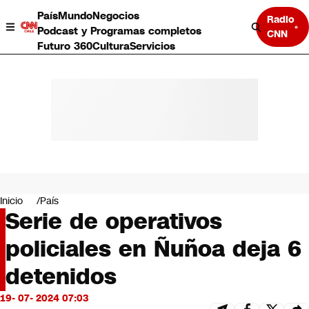
País
Mundo
Negocios
Radio
Podcast y Programas completos
CNN
Futuro 360
Cultura
Servicios
País
Mundo
Negocios
Inicio
País
Serie de operativos
Deportes
Programas completos
policiales en Ñuñoa deja 6
Cultura
Servicios
detenidos
Bits
CNN Data
19- 07- 2024 07:03
CNN tiempo