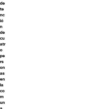
de
te
nc
ió
n
de
cu
atr
o
pe
rs
on
as
en
la
co
m
un
a