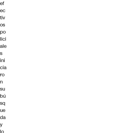
ef
ec
tiv
os
po
lici
ale
s
ini
cia
ro
n
su
bú
sq
ue
da
y
lo