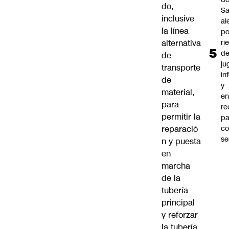
do,
Sa
inclusive
al
la línea
po
ri
alternativa
d
de
ju
transporte
in
de
y
material,
en
para
r
permitir la
pa
c
reparació
se
n y puesta
en
marcha
de la
tubería
principal
y reforzar
la tubería