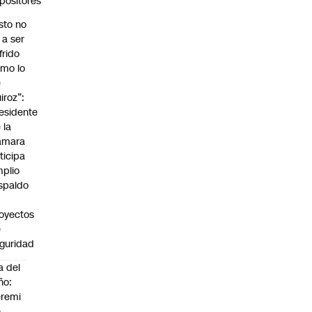
positores
sto no
 a ser
frido
mo lo
e
iroz”:
esidente
 la
ámara
ticipa
plio
spaldo
oyectos
e
guridad
a del
ño:
remi
e