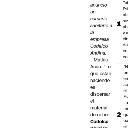
Ta
anunció
Es
un
at
sumario
su
sanitario a
ab
la
y 
empresa
ci
do
Codelco
en
Andina.
co
–
Matías
Asún: “Lo
"N
p
que están
e
haciendo
ac
es
el
dispersar
Es
el
L
material
m
de cobre”
q
ba
Codelco
el