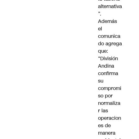
alternativa
”.
Además
el
comunica
do agrega
que:
“División
Andina
confirma
su
compromi
so por
normaliza
r las
operacion
es de
manera