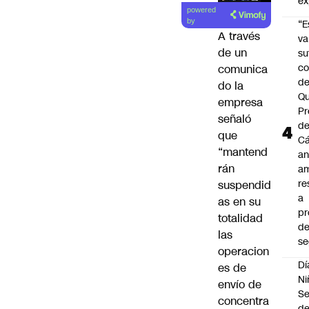
ex
Lea el
powered
artículo
by
“E
A través
va
de un
su
co
comunica
d
do la
Qu
empresa
Pr
señaló
de
que
C
“mantend
an
rán
am
re
suspendid
a
as en su
pr
totalidad
d
las
se
operacion
Dí
es de
Ni
envío de
Se
concentra
d