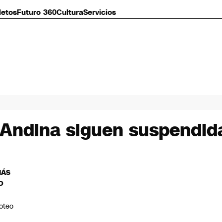
letos
Futuro 360
Cultura
Servicios
 Andina siguen suspendid
MÁS
O
roteo