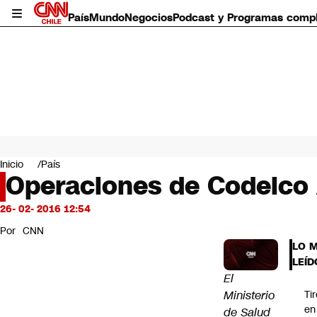
País
Mundo
Negocios
Podcast y Programas comp
País
Mundo
Inicio
País
Negocios
Operaciones de Codelco
Deportes
Programas completos
26- 02- 2016 12:54
Cultura
Por
CNN
Servicios
LO 
Bits
LEÍD
CNN Data
El
CNN tiempo
Ministerio
Ti
Futuro 360
en
de Salud
Opinión