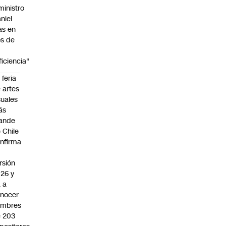
ministro
niel
as en
s de
ficiencia"
 feria
 artes
suales
ás
ande
 Chile
nfirma
rsión
26 y
 a
nocer
ombres
 203