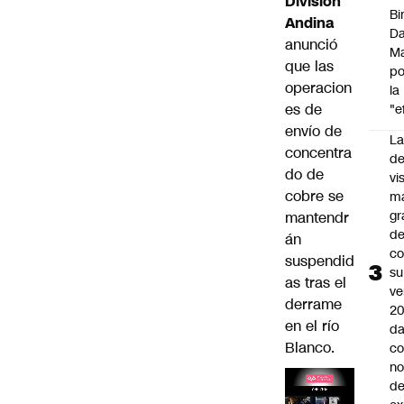
División
Bi
Andina
Da
anunció
M
que las
po
operacion
la
es de
"e
envío de
La
concentra
de
do de
vi
cobre se
m
gr
mantendr
de
án
co
suspendid
su
as tras el
ve
derrame
20
en el río
da
Blanco.
co
n
de