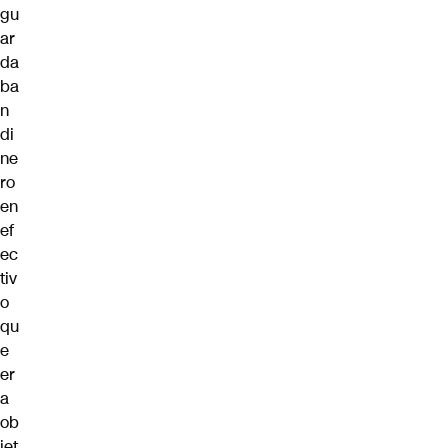
gu
ar
da
ba
n
di
ne
ro
en
ef
ec
tiv
o
qu
e
er
a
ob
jet