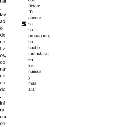
Joe
nal
Biden:
,
“El
lav
cáncer
ad
se
o
ha
de
propagado,
ac
ha
hecho
tiv
metástasis
os,
en
co
los
ntr
huesos
ab
y
an
más
do
allá”
,
inf
ra
cci
ón