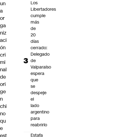
Los
un
Libertadores
a
cumple
or
más
ga
de
niz
20
aci
días
ón
cerrado:
Delegado
cri
de
mi
Valparaíso
nal
espera
de
que
ori
se
ge
despeje
n
el
lado
chi
argentino
no
para
qu
reabrirlo
e
est
Estafa