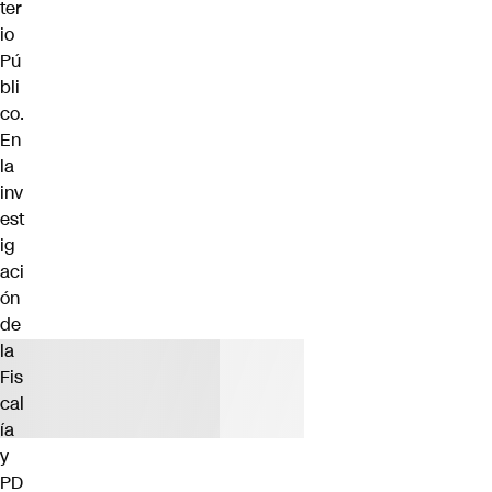
ter
io
Pú
bli
co.
En
la
inv
est
ig
aci
ón
de
la
Fis
cal
ía
y
PD