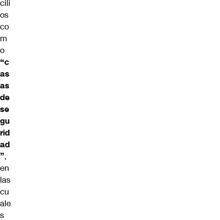
cili
os
co
m
o
“c
as
as
de
se
gu
rid
ad
”
,
en
las
cu
ale
s