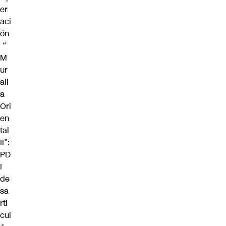
er
aci
ón
“
M
ur
all
a
Ori
en
tal
II”:
PD
I
de
sa
rti
cul