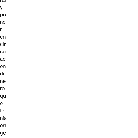
y
po
ne
r
en
cir
cul
aci
ón
di
ne
ro
qu
e
te
nía
ori
ge