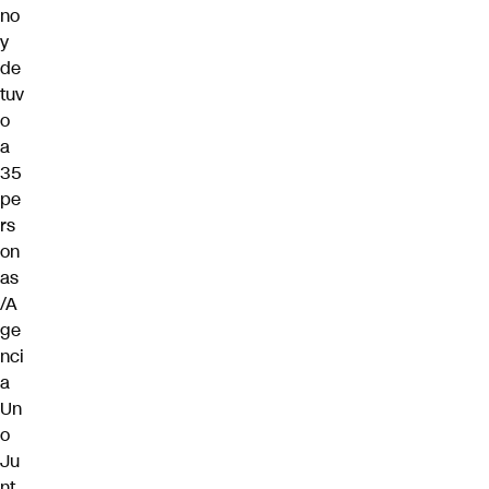
no
y
de
tuv
o
a
35
pe
rs
on
as
/A
ge
nci
a
Un
o
Ju
nt