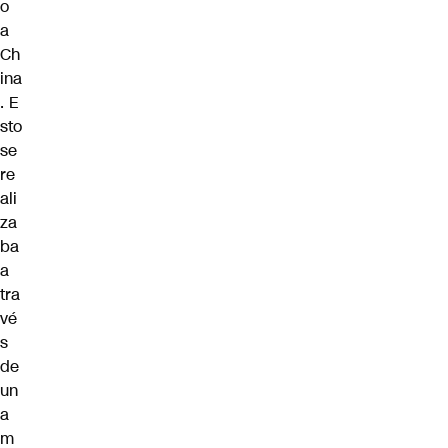
o
a
Ch
ina
. E
sto
se
re
ali
za
ba
a
tra
vé
s
de
un
a
m