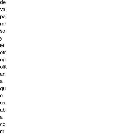
de
Val
pa
raí
so
y
M
etr
op
olit
an
a
qu
e
us
ab
a
co
m