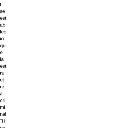
I
se
est
ab
lec
ió
qu
e
la
est
ru
ct
ur
a
cri
mi
nal
“H
on