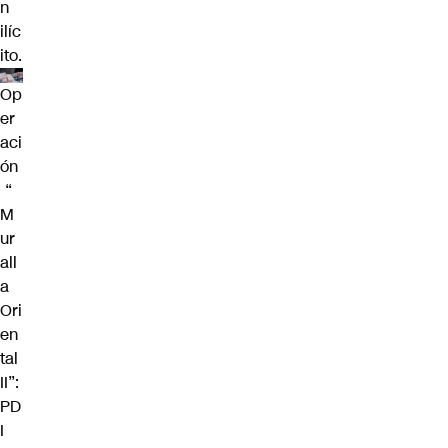
n
ilíc
ito.
Op
er
aci
ón
“
M
ur
all
a
Ori
en
tal
II”:
PD
I