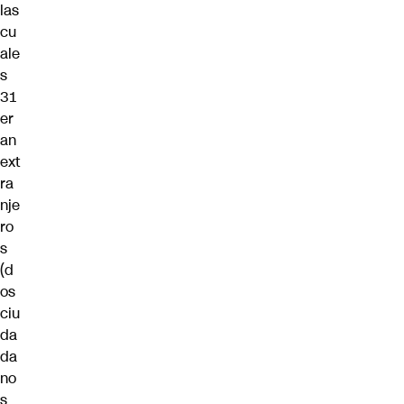
las
cu
ale
s
31
er
an
ext
ra
nje
ro
s
(d
os
ciu
da
da
no
s