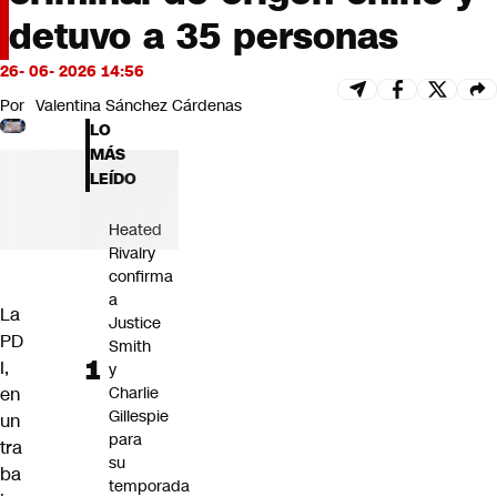
Futuro 360
detuvo a 35 personas
Opinión
26- 06- 2026 14:56
Por
Valentina Sánchez Cárdenas
LO
MÁS
LEÍDO
Heated
Rivalry
confirma
a
La
Justice
PD
Smith
I,
y
en
Charlie
Gillespie
un
para
tra
su
ba
temporada