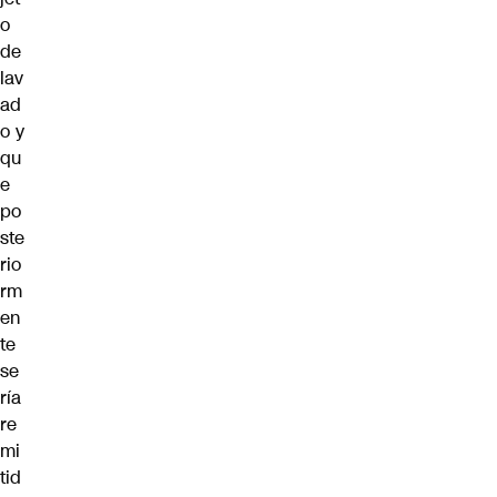
o
de
lav
ad
o y
qu
e
po
ste
rio
rm
en
te
se
ría
re
mi
tid