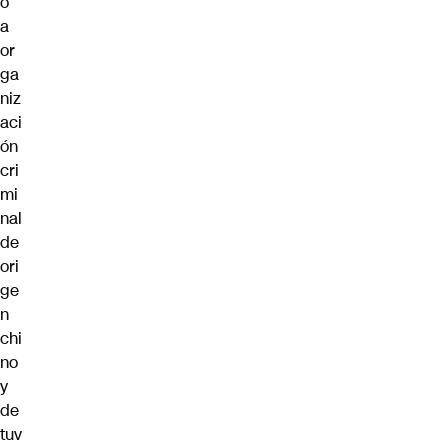
ó
a
or
ga
niz
aci
ón
cri
mi
nal
de
ori
ge
n
chi
no
y
de
tuv