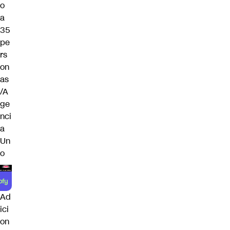
o
a
35
pe
rs
on
as
/A
ge
nci
a
Un
o
Ad
ici
on