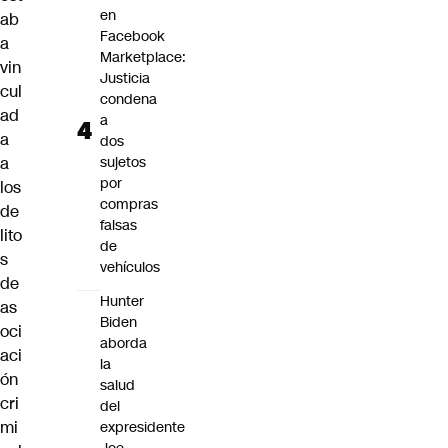
en
ab
Facebook
a
Marketplace:
vin
Justicia
cul
condena
ad
a
a
dos
a
sujetos
por
los
compras
de
falsas
lito
de
s
vehículos
de
Hunter
as
Biden
oci
aborda
aci
la
ón
salud
cri
del
mi
expresidente