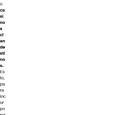
o
ca
si
no
s
cl
an
de
sti
no
s.
Es
to,
pa
ra
inc
or
po
rar