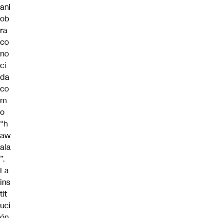
ani
ob
ra
co
no
ci
da
co
m
o
“h
aw
ala
”.
La
ins
tit
uci
ón