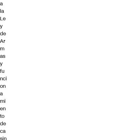
a
la
Le
y
de
Ar
m
as
y
fu
nci
on
a
mi
en
to
de
ca
sin