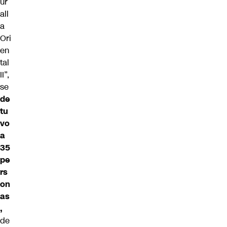
ur
all
a
Ori
en
tal
II”,
se
de
tu
vo
a
35
pe
rs
on
as
,
de