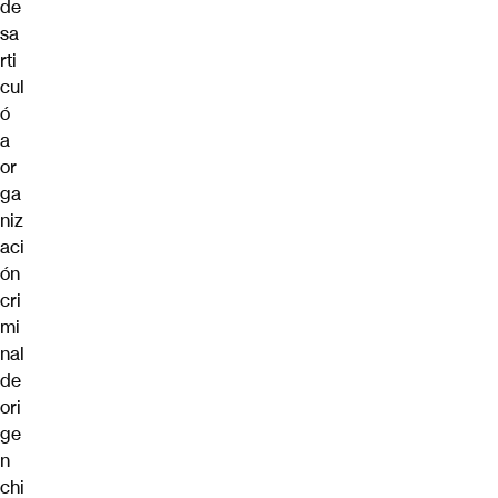
de
sa
rti
cul
ó
a
or
ga
niz
aci
ón
cri
mi
nal
de
ori
ge
n
chi