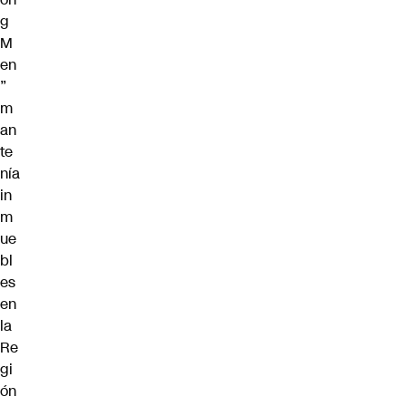
g
M
en
”
m
an
te
nía
in
m
ue
bl
es
en
la
Re
gi
ón