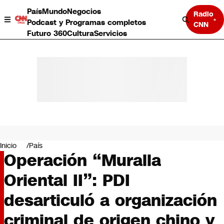
País
Mundo
Negocios
Radio
Podcast y Programas completos
CNN
Futuro 360
Cultura
Servicios
País
Mundo
Negocios
Inicio
País
Operación “Muralla
Deportes
Programas completos
Oriental II”: PDI
Cultura
Servicios
desarticuló a organización
Bits
CNN Data
criminal de origen chino y
CNN tiempo