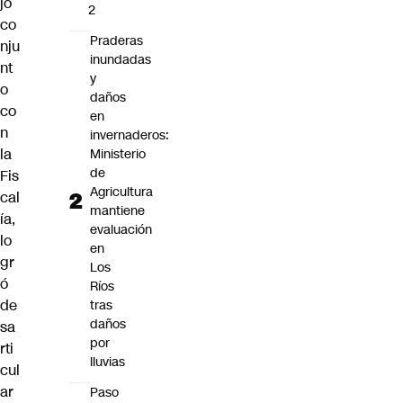
jo
2
co
Praderas
nju
inundadas
nt
y
o
daños
co
en
n
invernaderos:
la
Ministerio
de
Fis
Agricultura
cal
mantiene
ía,
evaluación
lo
en
gr
Los
ó
Ríos
de
tras
daños
sa
por
rti
lluvias
cul
ar
Paso