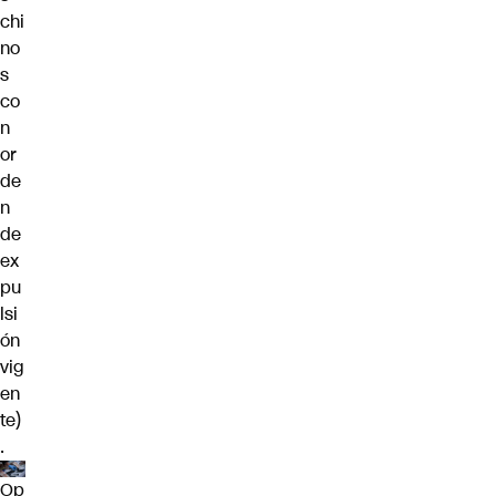
chi
no
s
co
n
or
de
n
de
ex
pu
lsi
ón
vig
en
te)
.
Op