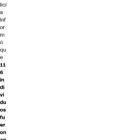
licí
a
inf
or
m
ó
qu
e
11
6
in
di
vi
du
os
fu
er
on
ap