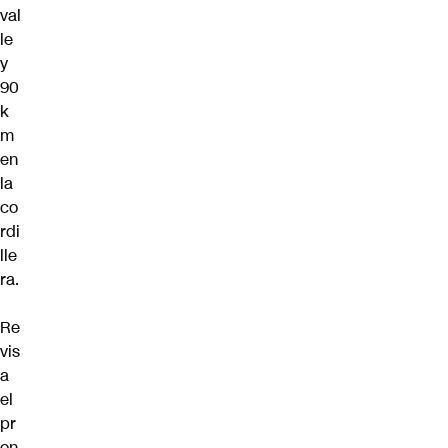
val
le
y
90
k
m
en
la
co
rdi
lle
ra.
Re
vis
a
el
pr
on