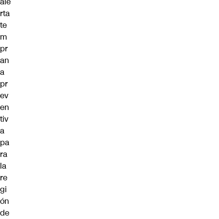
ale
rta
te
m
pr
an
a
pr
ev
en
tiv
a
pa
ra
la
re
gi
ón
de