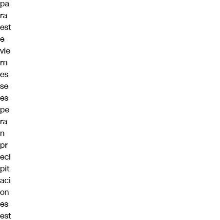
pa
ra
est
e
vie
rn
es
se
es
pe
ra
n
pr
eci
pit
aci
on
es
est