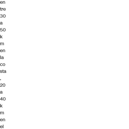
en
tre
30
a
50
k
m
en
la
co
sta
,
20
a
40
k
m
en
el