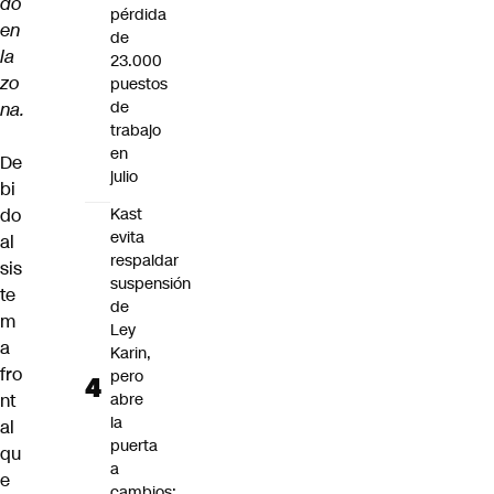
do
pérdida
en
de
la
23.000
zo
puestos
de
na.
trabajo
en
De
julio
bi
do
Kast
evita
al
respaldar
sis
suspensión
te
de
m
Ley
a
Karin,
fro
pero
nt
abre
la
al
puerta
qu
a
e
cambios: