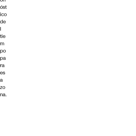
óst
ico
de
l
tie
m
po
pa
ra
es
a
zo
na
.