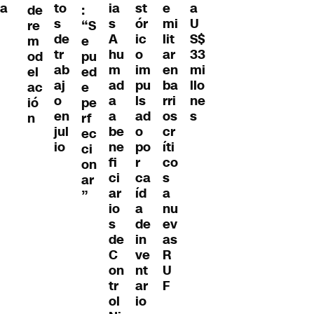
ia
a
st
e
to
a
de
:
s
ór
mi
s
U
re
“S
A
ic
lit
de
S$
m
e
hu
o
ar
tr
33
od
pu
m
im
en
ab
mi
el
ed
ad
pu
ba
aj
llo
ac
e
a
ls
rri
o
ne
ió
pe
a
ad
os
en
s
n
rf
be
o
cr
jul
ec
ne
po
íti
io
ci
fi
r
co
on
ci
ca
s
ar
ar
íd
a
”
io
a
nu
s
de
ev
de
in
as
C
ve
R
on
nt
U
tr
ar
F
ol
io