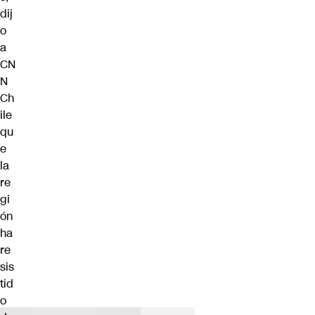
dij
o
a
CN
N
Ch
ile
qu
e
la
re
gi
ón
ha
re
sis
tid
o