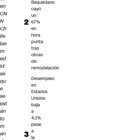
Baquedano
en
cayó
CN
un
N
67%
Ch
en
hora
ile
punta
las
tras
m
obras
ed
de
id
remodelación
as
Desempleo
qu
en
e
Estados
se
Unidos
est
baja
án
a
4,1%
to
pese
m
a
an
la