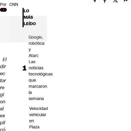
Por
CNN
Futuro 360
LO
Opinión
MÁS
LEÍDO
Google,
robótica
y
Atari:
El
Las
dir
noticias
ec
tecnológicas
tor
que
marcaron
re
la
gi
semana
on
al
Velocidad
vehicular
ex
en
pli
Plaza
có