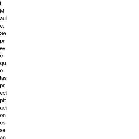
l
M
aul
e
.
Se
pr
ev
é
qu
e
las
pr
eci
pit
aci
on
es
se
an