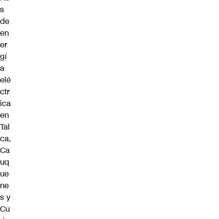
s
de
en
er
gí
a
elé
ctr
ica
en
Tal
ca,
Ca
uq
ue
ne
s y
Cu