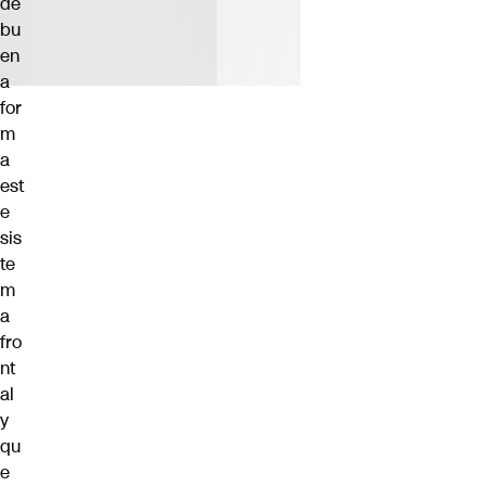
de
bu
en
a
for
m
a
est
e
sis
te
m
a
fro
nt
al
y
qu
e