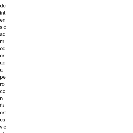
de
int
en
sid
ad
m
od
er
ad
a
pe
ro
co
n
fu
ert
es
vie