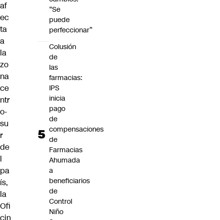
af
“Se
ec
puede
ta
perfeccionar”
a
Colusión
la
de
zo
las
na
farmacias:
ce
IPS
inicia
ntr
pago
o-
de
su
compensaciones
r
de
de
Farmacias
l
Ahumada
pa
a
beneficiarios
ís,
de
la
Control
Ofi
Niño
cin