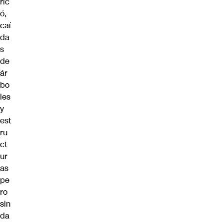
ric
ó,
caí
da
s
de
ár
bo
les
y
est
ru
ct
ur
as
pe
ro
sin
da