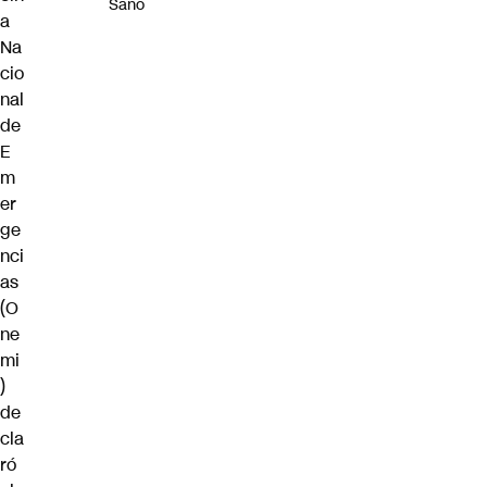
Sano
a
Na
cio
nal
de
E
m
er
ge
nci
as
(O
ne
mi
)
de
cla
ró