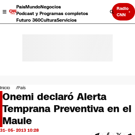
País
Mundo
Negocios
Radio
Podcast y Programas completos
CNN
Futuro 360
Cultura
Servicios
País
Mundo
Negocios
Inicio
País
Onemi declaró Alerta
Deportes
Programas completos
Temprana Preventiva en el
Cultura
Servicios
Maule
Bits
CNN Data
31- 05- 2013 10:28
CNN tiempo