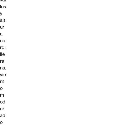
les
y
alt
ur
a
co
rdi
lle
ra
na,
vie
nt
o
m
od
er
ad
o