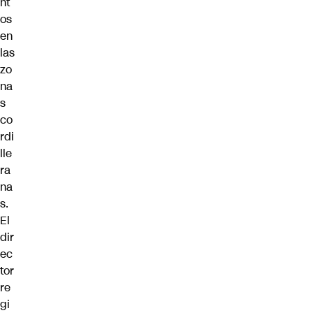
nt
os
en
las
zo
na
s
co
rdi
lle
ra
na
s.
El
dir
ec
tor
re
gi