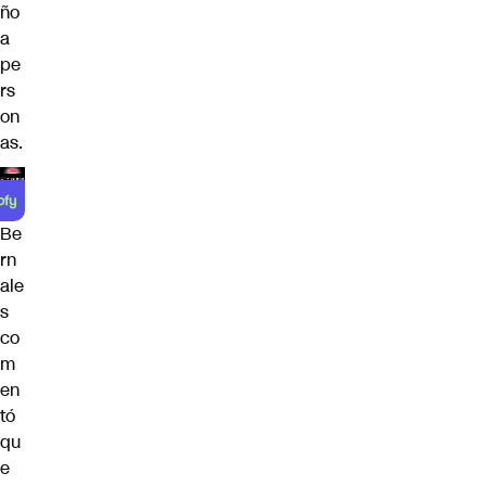
ño
a
pe
rs
on
as.
Be
rn
ale
s
co
m
en
tó
qu
e