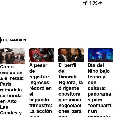
LEE TAMBIÉN
A pesar
El perfil
Día del
Cómo
de
de
Niño bajo
evolucion
registrar
Dinorah
techo y
a el retail:
ingresos
Figuera, la
con
Paris
récord en
dirigente
cultura:
remodela
el
opositora
panorama
su tienda
segundo
que inicia
s para
en Alto
trimestre:
negociaci
"comparti
Las
La acción
ones para
r un
Condes y