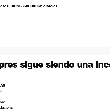
letos
Futuro 360
Cultura
Servicios
gpres sigue siendo una in
MÁS
O
ómo
oluciona