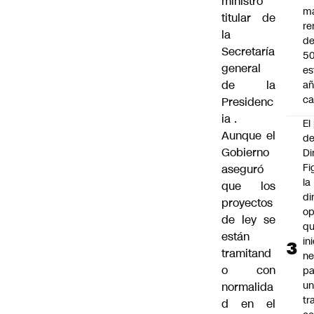
ministro
m
titular de
re
la
de
Secretaría
5
general
es
de la
añ
ca
Presidenc
ia
.
El
Aunque el
d
Gobierno
Di
Fi
aseguró
la
que los
di
proyectos
op
de ley se
q
están
in
tramitand
ne
o con
pa
u
normalida
tr
d en el