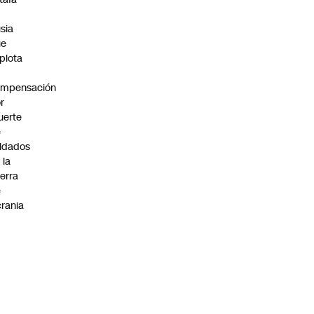
n
sia
ue
plota
ompensación
r
uerte
e
ldados
 la
erra
e
rania