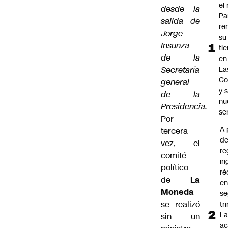
el 
desde la
Pa
salida de
re
Jorge
su
Insunza
ti
de la
en
Secretaría
La
Co
general
y 
de la
nu
Presidencia.
se
Por
A 
tercera
d
vez, el
re
comité
in
político
ré
de
La
en
Moneda
s
se realizó
tr
L
sin un
ac