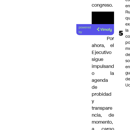
congreso.
e
Ru
q
ex
powered
la
by
c
Por
po
ahora, el
m
Ejecutivo
d
sigue
so
impulsand
en
gu
o la
d
agenda
Uc
de
probidad
y
transpare
ncia, de
momento,
a cargo