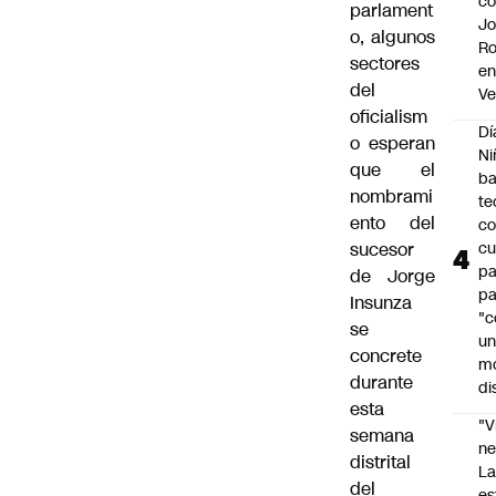
c
parlament
Jo
o, algunos
Ro
sectores
e
del
Ve
oficialism
Dí
o esperan
Ni
que el
ba
nombrami
te
ento del
c
sucesor
cu
p
de Jorge
pa
Insunza
"c
se
u
concrete
m
durante
di
esta
"V
semana
ne
distrital
L
del
es