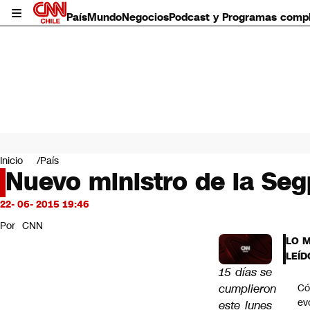
País
Mundo
Negocios
Podcast y Programas comp
País
Mundo
Inicio
País
Negocios
Nuevo ministro de la Se
Deportes
Programas completos
22- 06- 2015 19:46
Cultura
Por
CNN
Servicios
LO 
Bits
LEÍD
CNN Data
15 días se
CNN tiempo
cumplieron
C
Futuro 360
ev
este lunes
Opinión