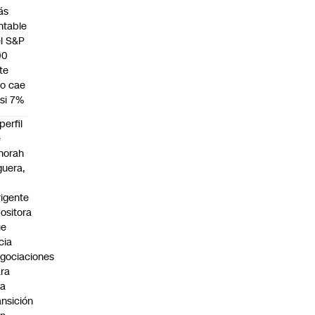
ás
ntable
l S&P
00
te
o cae
si 7%
 perfil
e
norah
guera,
rigente
ositora
ue
icia
gociaciones
ra
na
ansición