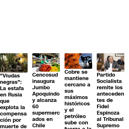
Cobre se
Cencosud
Partido
"Viudas
mantiene
inaugura
Socialista
negras":
cercano a
Jumbo
remite los
La estafa
sus
Apoquindo
anteceden
en Rusia
máximos
y alcanza
tes de
que
históricos
60
Fidel
explota la
y el
supermerc
Espinoza
compensa
petróleo
ados en
al Tribunal
ción por
sube con
Chile
Supremo
muerte de