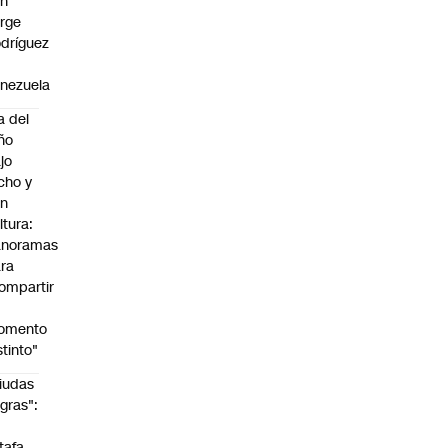
on
rge
dríguez
n
nezuela
a del
ño
jo
cho y
on
ltura:
anoramas
ra
ompartir
n
omento
stinto"
iudas
gras":
a
tafa