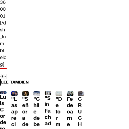
36
00
01
[/d
sh
_tu
m
bl
elo
g]
LEE TAMBIÉN
Lu
"S
"L
"S
"C
"D
Fe
C
is
in
as
eñ
hil
e
de
R
C
Fa
ap
or
e
fo
ca
U
or
ch
re
a
de
r
rn
C
de
ad
ci
de
be
m
e
H
ro