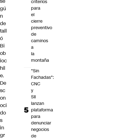
se
criterios
gú
para
el
n
cierre
de
preventivo
tall
de
ó
caminos
Bi
a
ob
la
ioc
montaña
hil
"Sin
e.
Fachadas":
De
CNC
sc
y
SII
on
lanzan
oci
plataforma
do
para
s
denunciar
in
negocios
gr
de