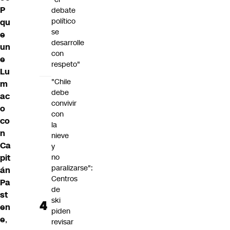
P
debate
político
qu
se
e
desarrolle
un
con
e
respeto"
Lu
"Chile
m
debe
ac
convivir
o
con
co
la
n
nieve
Ca
y
pit
no
paralizarse":
án
Centros
Pa
de
st
ski
en
piden
e
,
revisar