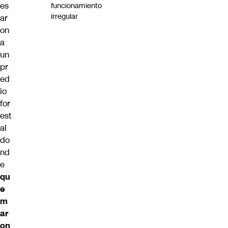
es
funcionamiento
irregular
ar
on
a
un
pr
ed
io
for
est
al
do
nd
e
qu
e
m
ar
on