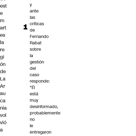
y
est
ante
e
las
m
críticas
art
de
es
Fernando
la
Rabat
re
sobre
la
gi
gestión
ón
del
de
caso
La
responde:
Ar
"Él
au
está
ca
muy
desinformado,
nía
probablemente
vol
no
vió
le
a
entregaron