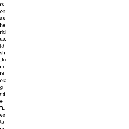
rs
on
as
he
rid
as.
[d
sh
_tu
m
bl
elo
g
titl
e=
”L
ee
ta
m