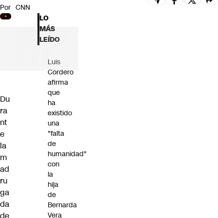
Por
CNN
Futuro 360
LO
Opinión
MÁS
LEÍDO
Luis
Cordero
afirma
que
Du
ha
ra
existido
nt
una
e
"falta
de
la
humanidad"
m
con
ad
la
ru
hija
ga
de
da
Bernarda
de
Vera