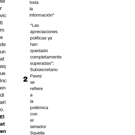
se
toda
r
la
víc
información"
ti
"Las
m
apreciaciones
a
políticas ya
de
han
quedado
un
completamente
at
superadas":
aq
Subsecretario
ue
Pavez
inc
se
en
refiere
di
a
la
ari
polémica
o
.
con
El
el
at
senador
en
Squella