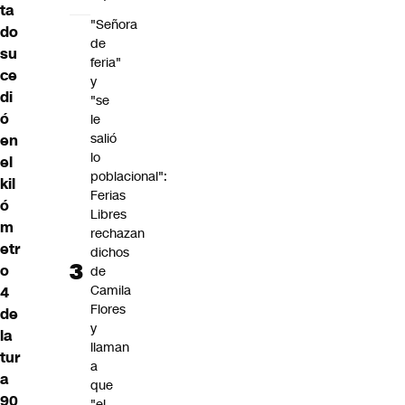
ta
"Señora
do
de
su
feria"
ce
y
di
"se
ó
le
salió
en
lo
el
poblacional":
kil
Ferias
ó
Libres
m
rechazan
etr
dichos
o
de
Camila
4
Flores
de
y
la
llaman
tur
a
a
que
90
"el