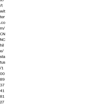
/t
wit
ter
.co
m/
CN
NC
hil
e/
sta
tus
/1
00
89
37
41
81
27