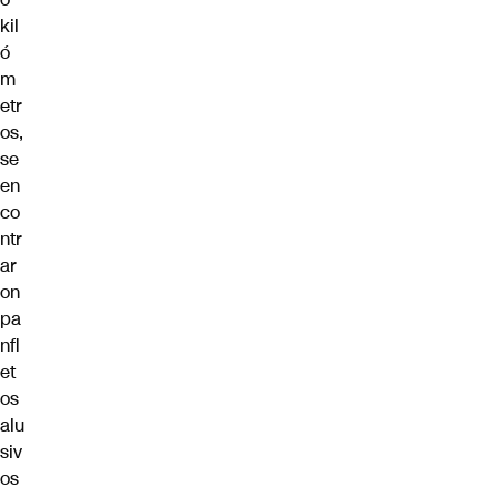
kil
ó
m
etr
os,
se
en
co
ntr
ar
on
pa
nfl
et
os
alu
siv
os