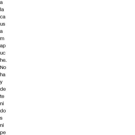
a
la
ca
us
a
m
ap
uc
he.
No
ha
y
de
te
ni
do
s
ni
pe