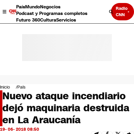
País
Mundo
Negocios
Radio
Podcast y Programas completos
CNN
Futuro 360
Cultura
Servicios
País
Mundo
Negocios
Inicio
País
Nuevo ataque incendiario
Deportes
Programas completos
dejó maquinaria destruida
Cultura
Servicios
en La Araucanía
Bits
CNN Data
19- 06- 2018 08:50
CNN tiempo